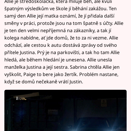
Allie je středoškolačka, která miluje běh, ale kvůli
špatným výsledkům ve škole jí běhání zakážou. Ten
samý den Allie její matka oznámí, že jí přidala další
směny v práci, protože jsou na tom špatně s účty. Allie
je ten den velmi nepříjemná na zákazníky, a tak jí
kolega nabídne, ať jde domů, že to za ni vezme. Allie
odchází, ale cestou k autu dostává zprávy od svého
přítele Justina. Prý je na parkovišti, a tak ho tam Allie
hledá, ale během hledání je unesena. Allie unesla
manželka Justina a její sestra. Sabrina chtěla Allie jen
vyškolit, Paige to bere jako žertík. Problém nastane,
když se domů nečekaně vrátí Justin.