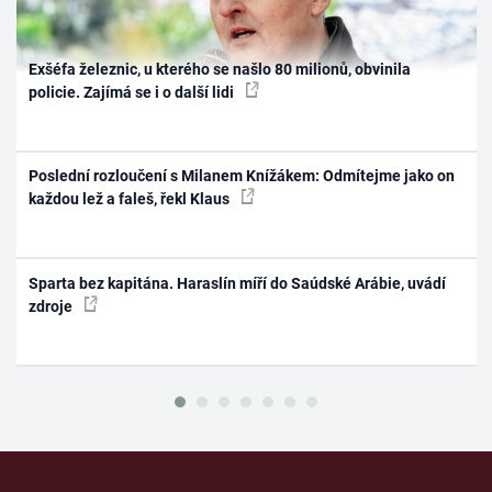
Exšéfa železnic, u kterého se našlo 80 milionů, obvinila
policie. Zajímá se i o další lidi
Poslední rozloučení s Milanem Knížákem: Odmítejme jako on
každou lež a faleš, řekl Klaus
Sparta bez kapitána. Haraslín míří do Saúdské Arábie, uvádí
zdroje