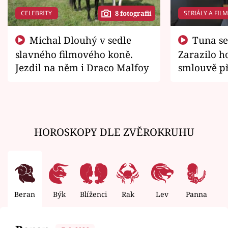
CELEBRITY
SERIÁLY A FIL
8 fotografií
Michal Dlouhý v sedle
Tuna se chtěl vrátit domů.
slavného filmového koně.
Zarazilo ho
Jezdil na něm i Draco Malfoy
smlouvě př
zemřít
HOROSKOPY DLE ZVĚROKRUHU
Beran
Býk
Blíženci
Rak
Lev
Panna
V