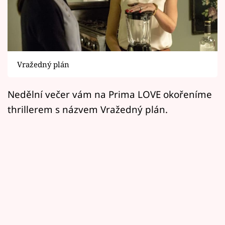
Horoskopy
Sledujte prima+
Filmový festival Karlovy Vary
Vražedný plán
Pořady
Nedělní večer vám na Prima LOVE okořeníme
Mámy sobě
thrillerem s názvem Vražedný plán.
Přihlášení
Sledujte nás