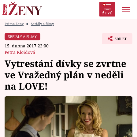
ŽIVĚ
Prima Ženy
■
Seriály a filmy
Trendy:
Polabí
Inspekce
Prostřeno!
AYTO?
SERIÁLY A FILMY
SDÍLET
Módní alarm
Zrádci
Proměny
15. dubna 2017 22:00
Petra Kloidová
Vytrestání dívky se zvrtne
ve Vražedný plán v neděli
Témata
na LOVE!
Celebrity
Vztahy
Seriály