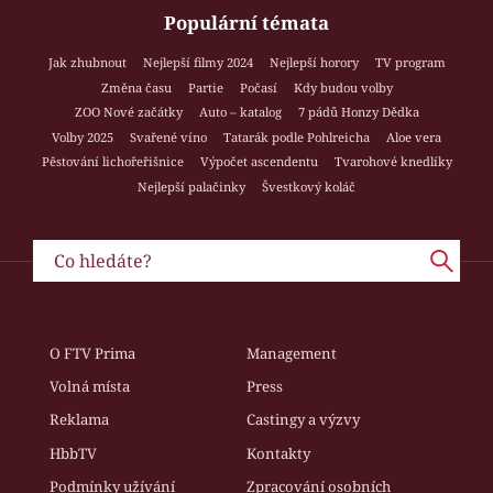
Populární témata
Jak zhubnout
Nejlepší filmy 2024
Nejlepší horory
TV program
Změna času
Partie
Počasí
Kdy budou volby
ZOO Nové začátky
Auto – katalog
7 pádů Honzy Dědka
Volby 2025
Svařené víno
Tatarák podle Pohlreicha
Aloe vera
Pěstování lichořeřišnice
Výpočet ascendentu
Tvarohové knedlíky
Nejlepší palačinky
Švestkový koláč
O FTV Prima
Management
Volná místa
Press
Reklama
Castingy a výzvy
HbbTV
Kontakty
Podmínky užívání
Zpracování osobních