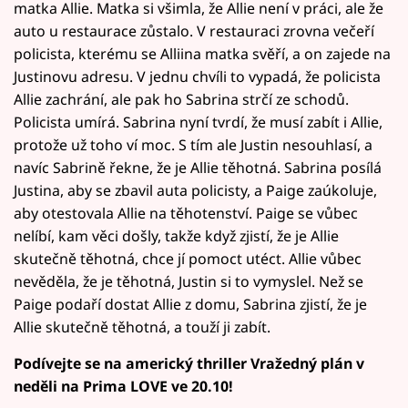
matka Allie. Matka si všimla, že Allie není v práci, ale že
auto u restaurace zůstalo. V restauraci zrovna večeří
policista, kterému se Alliina matka svěří, a on zajede na
Justinovu adresu. V jednu chvíli to vypadá, že policista
Allie zachrání, ale pak ho Sabrina strčí ze schodů.
Policista umírá. Sabrina nyní tvrdí, že musí zabít i Allie,
protože už toho ví moc. S tím ale Justin nesouhlasí, a
navíc Sabrině řekne, že je Allie těhotná. Sabrina posílá
Justina, aby se zbavil auta policisty, a Paige zaúkoluje,
aby otestovala Allie na těhotenství. Paige se vůbec
nelíbí, kam věci došly, takže když zjistí, že je Allie
skutečně těhotná, chce jí pomoct utéct. Allie vůbec
nevěděla, že je těhotná, Justin si to vymyslel. Než se
Paige podaří dostat Allie z domu, Sabrina zjistí, že je
Allie skutečně těhotná, a touží ji zabít.
Podívejte se na americký thriller Vražedný plán v
neděli na Prima LOVE ve 20.10!