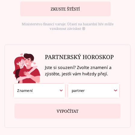
ZKUSTE ŠTĚSTÍ
Ministerstvo financí varuje: Účastí na hazardní hře může
vzniknout závislost ⑱
PARTNERSKÝ HOROSKOP
Jste si souzení? Zvolte znamení a
zjistěte, jestli vám hvězdy přejí.
VYPOČÍTAT