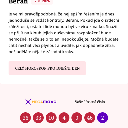
Beran
7. 8. 2026
Je velmi pravděpodobné, že nejlepším řešením je dnes
jednoduše se vzdát kontroly, Berani. Pokud jde o srdeční
záležitosti, ostatní lidé mohou být ve víru zmatku. Snažit
se přijít na kloub jejich duševnímu rozpoložení bude
nemožné, takže se o to ani nepokoušejte. Možná budete
chtít nechat věci plynout a uvidíte, jak dopadnete zítra,
než uděláte nějaké zásadní kroky.
CELÝ HOROSKOP PRO DNEŠNÍ DEN
Vaše šťastná čísla
36
33
10
4
9
46
2