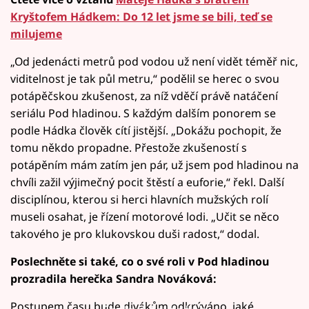
Kryštofem Hádkem: Do 12 let jsme se bili, teď se
milujeme
„Od jedenácti metrů pod vodou už není vidět téměř nic,
viditelnost je tak půl metru,“ podělil se herec o svou
potápěčskou zkušenost, za níž vděčí právě natáčení
seriálu Pod hladinou. S každým dalším ponorem se
podle Hádka člověk cítí jistější. „Dokážu pochopit, že
tomu někdo propadne. Přestože zkušeností s
potápěním mám zatím jen pár, už jsem pod hladinou na
chvíli zažil výjimečný pocit štěstí a euforie,“ řekl. Další
disciplínou, kterou si herci hlavních mužských rolí
museli osahat, je řízení motorové lodi. „Učit se něco
takového je pro klukovskou duši radost,“ dodal.
Poslechněte si také, co o své roli v Pod hladinou
prozradila herečka Sandra Nováková:
Postupem času bude divákům odkrýváno, jaké