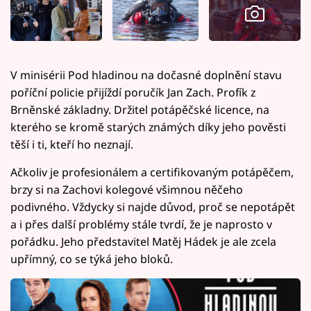
V minisérii Pod hladinou na dočasné doplnění stavu
poříční policie přijíždí poručík Jan Zach. Profík z
Brněnské základny. Držitel potápěčské licence, na
kterého se kromě starých známých díky jeho pověsti
těší i ti, kteří ho neznají.
Ačkoliv je profesionálem a certifikovaným potápěčem,
brzy si na Zachovi kolegové všimnou něčeho
podivného. Vždycky si najde důvod, proč se nepotápět
a i přes další problémy stále tvrdí, že je naprosto v
pořádku. Jeho představitel Matěj Hádek je ale zcela
upřímný, co se týká jeho bloků.