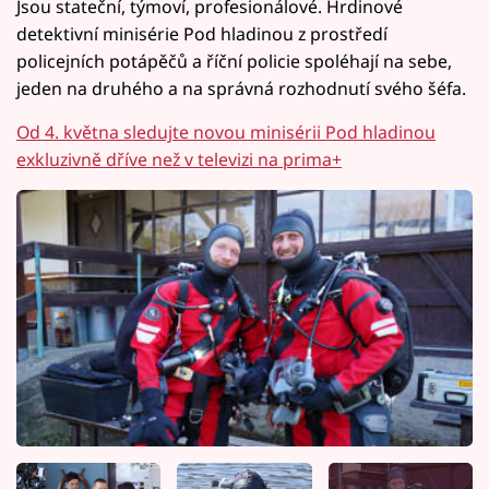
Jsou stateční, týmoví, profesionálové. Hrdinové
detektivní minisérie Pod hladinou z prostředí
policejních potápěčů a říční policie spoléhají na sebe,
jeden na druhého a na správná rozhodnutí svého šéfa.
Od 4. května sledujte novou minisérii Pod hladinou
exkluzivně dříve než v televizi na prima+