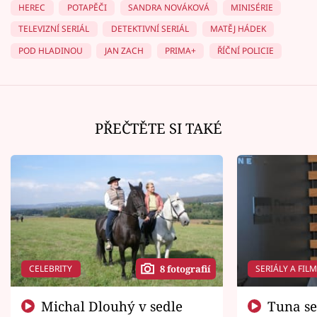
HEREC
POTAPĚČI
SANDRA NOVÁKOVÁ
MINISÉRIE
TELEVIZNÍ SERIÁL
DETEKTIVNÍ SERIÁL
MATĚJ HÁDEK
POD HLADINOU
JAN ZACH
PRIMA+
ŘÍČNÍ POLICIE
PŘEČTĚTE SI TAKÉ
CELEBRITY
SERIÁLY A FIL
8 fotografií
Michal Dlouhý v sedle
Tuna se chtěl vrátit domů.