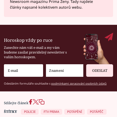
Newsroom magazínu Prima Ženy. Tady najdete
články napsané kolektivem autorů webu.
Horoskop vždy po ruce
Zanechte nám váš e-mail a my vám
budeme zasílat pravidelný newsletter s
vaším horoskopem.
ODESLAT
Odesláním formuláře souhlasíte s
podmínkami zpracování osobních údajů
Sdílejte článek
ŠTÍTKY
POLICIE
FTV PRIMA
POTÁPĚNÍ
POTÁPĚČ