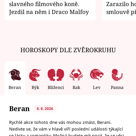
slavného filmového koně.
Zarazilo ho
Jezdil na něm i Draco Malfoy
smlouvě př
zemřít
HOROSKOPY DLE ZVĚROKRUHU
Beran
Býk
Blíženci
Rak
Lev
Panna
V
Beran
8. 8. 2026
Rychlé akce tohoto dne vás mohou zmást, Berani.
Nedivte se, že vám v hlavě víří poslední události týkající
se lásky a romantiky. Možná budete mít pocit, že se věci