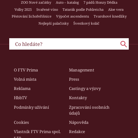
ZOO Nové začátky
Auto – katalog
7 pádů Honzy Dědka
Volby 2025
Svařené víno
Tatarák podle Pohlreicha
Aloe vera
Pěstování lichořeřišnice
Výpočet ascendentu
Tvarohové knedlíky
Nejlepší palačinky
Švestkový koláč
O FTV Prima
Management
Volná místa
Press
Reklama
Castingy a výzvy
HbbTV
Kontakty
Podmínky užívání
Zpracování osobních
údajů
Cookies
Nápověda
Vlastník FTV Prima spol.
Redakce
s r.o.