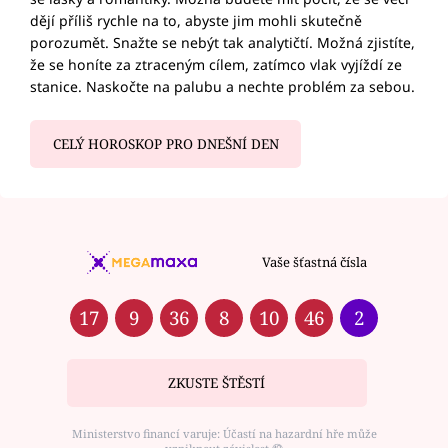
dějí příliš rychle na to, abyste jim mohli skutečně
porozumět. Snažte se nebýt tak analytičtí. Možná zjistíte,
že se honíte za ztraceným cílem, zatímco vlak vyjíždí ze
stanice. Naskočte na palubu a nechte problém za sebou.
CELÝ HOROSKOP PRO DNEŠNÍ DEN
Vaše šťastná čísla
17
9
36
8
10
46
2
ZKUSTE ŠTĚSTÍ
Ministerstvo financí varuje: Účastí na hazardní hře může