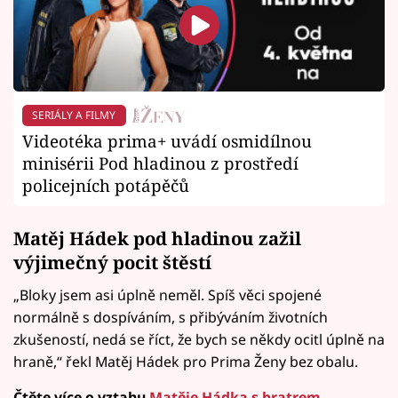
SERIÁLY A FILMY
Videotéka prima+ uvádí osmidílnou
minisérii Pod hladinou z prostředí
policejních potápěčů
Matěj Hádek pod hladinou zažil
výjimečný pocit štěstí
„Bloky jsem asi úplně neměl. Spíš věci spojené
normálně s dospíváním, s přibýváním životních
zkušeností, nedá se říct, že bych se někdy ocitl úplně na
hraně,“ řekl Matěj Hádek pro Prima Ženy bez obalu.
Čtěte více o vztahu
Matěje Hádka s bratrem