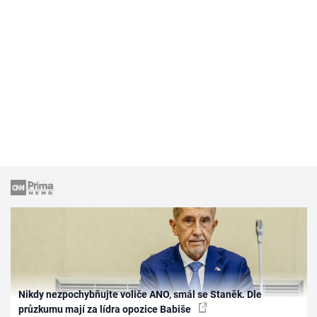
Nikdy nezpochybňujte voliče ANO, smál se Staněk. Dle
průzkumu mají za lídra opozice Babiše