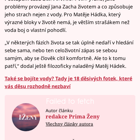
Failed to fetch
problémy provázejí Jana Zacha životem a co způsobuje
jeho strach nejen z vody. Pro Matěje Hádka, který
výrazné bloky v životě nemá, je větším strašákem než
voda boj o vlastní pohodlí.
„V některých fázích života se tak úplně nedaří v hledání
sebe sama, nebo ten celoživotní zápas se sebou
samým, aby se člověk cítil komfortně. Ale to k tomu
patří,“ dodal ještě filozoficky naladěný Matěj Hádek.
Také se bojíte vody? Tady je 18 děsivých fotek, které
vás děsu rozhodně nezbaví
Failed to fetch
Autor článku
redakce Prima Ženy
Všechny články autora