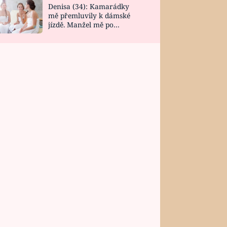
Denisa (34): Kamarádky
mě přemluvily k dámské
jízdě. Manžel mě po
návratu zaskočil