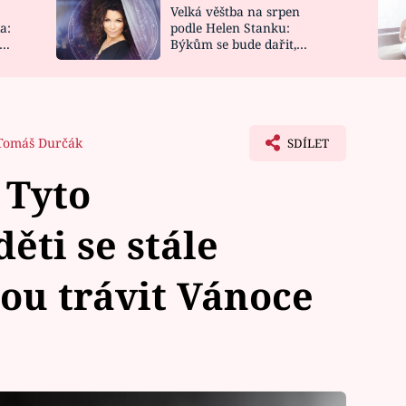
Velká věštba na srpen
NOVINKY
ZAHRADA
a:
podle Helen Stanku:
y
Býkům se bude dařit,
VIDEORECEPTY
DESIGN
Vodnáře čeká jízda
Tomáš Durčák
SDÍLET
 Tyto
ěti se stále
ou trávit Vánoce