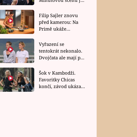
bez dubla
Filip Sajler znovu
před kamerou: Na
Primě ukáže
poctivou kuchyni i
rychlé recepty
Vyřazení se
tentokrát nekonalo.
Dvojčata ale mají po
uzavření třetí etapy
závodu nůž na krku
Šok v Kambodži.
Favoritky Chicas
končí, závod ukázal
svou nejtvrdší tvář