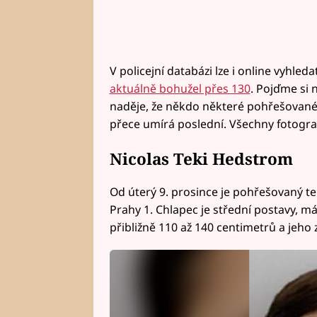
V policejní databázi lze i online vyhled
aktuálně bohužel přes 130
. Pojďme si 
naděje, že někdo některé pohřešované 
přece umírá poslední. Všechny fotografi
Nicolas Teki Hedstrom
Od úterý 9. prosince je pohřešovaný te
Prahy 1. Chlapec je střední postavy, m
přibližně 110 až 140 centimetrů a jeho zd