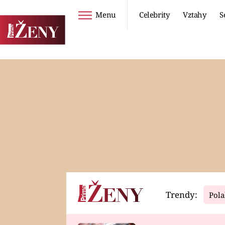
Menu
Celebrity
Vztahy
S
Seriály
Životní styl
ZOO
DIETY A HUBNUTÍ
PROSTŘENO!
CESTOVÁNÍ A
DOVOLENÁ
DUCH
ZDRAVÍ
Trendy:
Pola
Horoskopy
Video
ASTROČLÁNKY
SERIÁLY