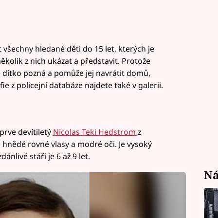
at všechny hledané děti do 15 let, kterých je
několik z nich ukázat a představit. Protože
dítko pozná a pomůže jej navrátit domů,
e z policejní databáze najdete také v galerii.
prve devítiletý
Nicolas Teki Hedstrom
z
á hnědé rovné vlasy a modré oči. Je vysoký
ánlivé stáří je 6 až 9 let.
Ná