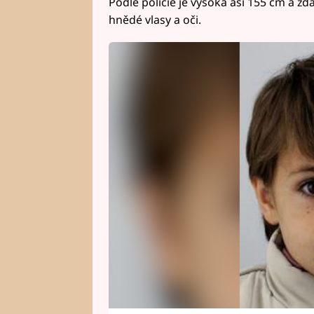
Podle policie je vysoká asi 155 cm a zd
hnědé vlasy a oči.