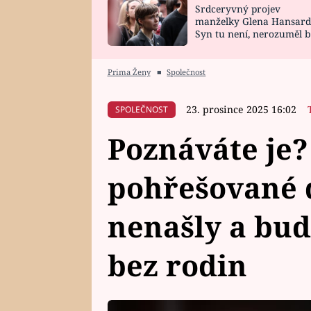
Srdceryvný projev
SNÁŘ
CELEBRITY
manželky Glena Hansard
Syn tu není, nerozuměl b
HOROSKOP NA
VAŘENÍ
tomu, vysvětlila
ROK 2023
Prima Ženy
■
Společnost
23. prosince 2025 16:02
SPOLEČNOST
Poznáváte je?
pohřešované d
nenašly a bud
bez rodin