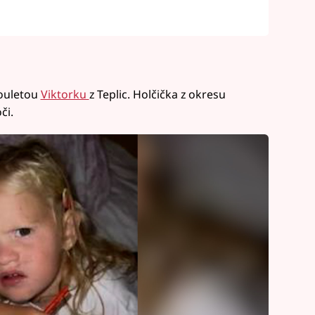
vouletou
Viktorku
z Teplic. Holčička z okresu
či.