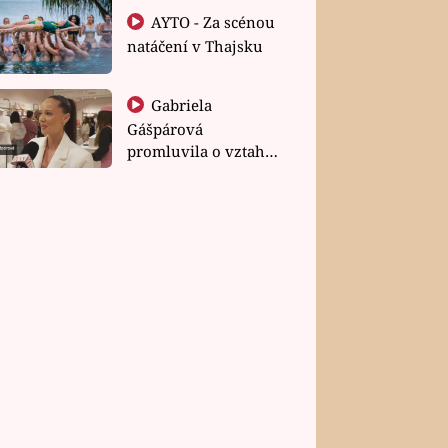
AYTO - Za scénou
natáčení v Thajsku
Gabriela
Gášpárová
promluvila o vztahu
a zakládání rodiny