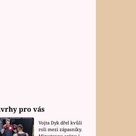
vrhy pro vás
Vojta Dyk dřel kvůli
roli mezi zápasníky.
Minutovou scénu jel