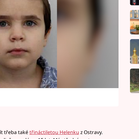
ít třeba také
třináctiletou Helenku
z Ostravy.