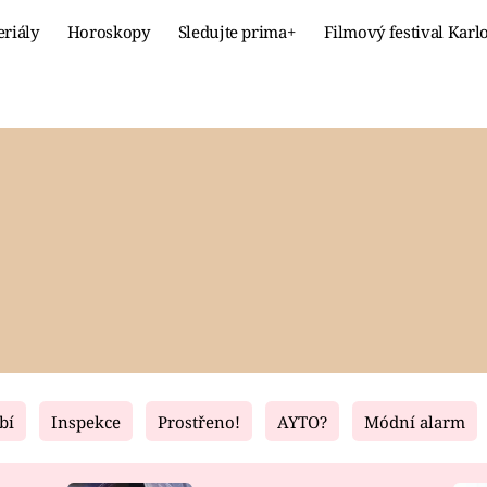
eriály
Horoskopy
Sledujte prima+
Filmový festival Karl
Celebrity
Recept
MÓDA A KRÁSA
HLAVNÍ JÍ
VZTAHY A SEX
SLADKÉ
PRIMA MAMINKA
ZDRAVÉ
bí
Inspekce
Prostřeno!
AYTO?
Módní alarm
Fresh
Living
RECEPTY
BYDLENÍ