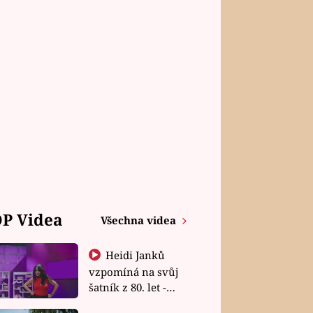
P Videa
Všechna videa
Heidi Janků
vzpomíná na svůj
šatník z 80. let -
Shopaholičky