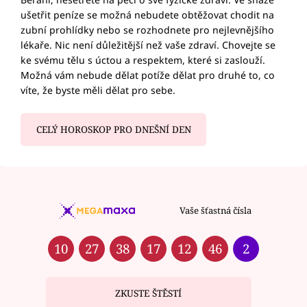
ušetřit peníze se možná nebudete obtěžovat chodit na
zubní prohlídky nebo se rozhodnete pro nejlevnějšího
lékaře. Nic není důležitější než vaše zdraví. Chovejte se
ke svému tělu s úctou a respektem, které si zaslouží.
Možná vám nebude dělat potíže dělat pro druhé to, co
víte, že byste měli dělat pro sebe.
CELÝ HOROSKOP PRO DNEŠNÍ DEN
Vaše šťastná čísla
10
27
38
17
12
46
2
ZKUSTE ŠTĚSTÍ