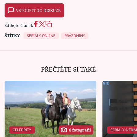
VSTOUPIT DO DISKUZE
Sdílejte článek
ŠTÍTKY
SERIÁLY ONLINE
PRÁZDNINY
PŘEČTĚTE SI TAKÉ
CELEBRITY
SERIÁLY A FIL
8 fotografií