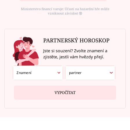
Ministerstvo financí varuje: Účastí na hazardní hře může
vzniknout závislost ⑱
PARTNERSKÝ HOROSKOP
Jste si souzení? Zvolte znamení a
zjistěte, jestli vám hvězdy přejí.
VYPOČÍTAT