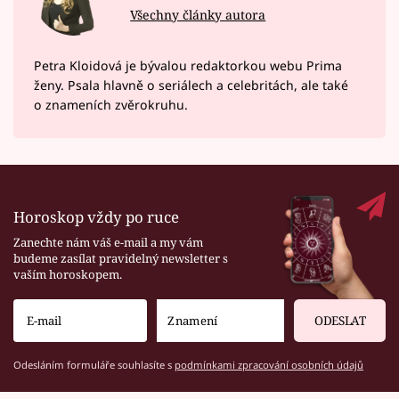
Všechny články autora
Petra Kloidová je bývalou redaktorkou webu Prima
ženy. Psala hlavně o seriálech a celebritách, ale také
o znameních zvěrokruhu.
Horoskop vždy po ruce
Zanechte nám váš e-mail a my vám
budeme zasílat pravidelný newsletter s
vaším horoskopem.
ODESLAT
Odesláním formuláře souhlasíte s
podmínkami zpracování osobních údajů