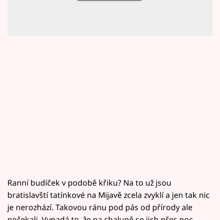
Horoskopy
středečního dílu Prázdnin už teď.
Sledujte prima+
Filmový festival Karlovy Vary
Pořady
Mámy sobě
Přihlášení
Sledujte nás
Ranní budíček v podobě křiku? Na to už jsou
bratislavští tatínkové na Mijavě zcela zvyklí a jen tak nic
je nerozhází. Takovou ránu pod pás od přírody ale
nečekali. Vypadá to, že na chalupě se jich přes noc