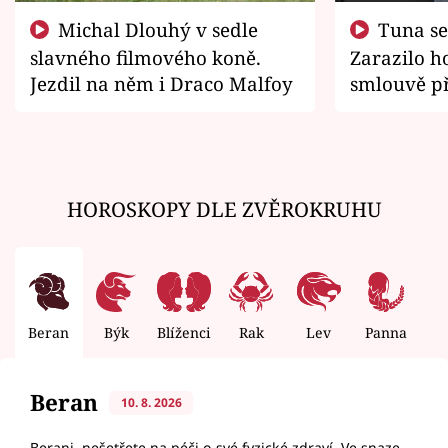
Michal Dlouhý v sedle
Tuna se chtěl vrátit domů.
slavného filmového koně.
Zarazilo ho
Jezdil na něm i Draco Malfoy
smlouvě př
zemřít
HOROSKOPY DLE ZVĚROKRUHU
Beran
Býk
Blíženci
Rak
Lev
Panna
V
Beran
10. 8. 2026
Berani, nešetřete na péči o své fyzické zdraví. Ve snaze