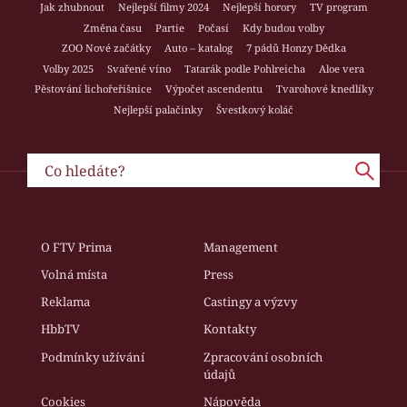
Jak zhubnout
Nejlepší filmy 2024
Nejlepší horory
TV program
Změna času
Partie
Počasí
Kdy budou volby
ZOO Nové začátky
Auto – katalog
7 pádů Honzy Dědka
Volby 2025
Svařené víno
Tatarák podle Pohlreicha
Aloe vera
Pěstování lichořeřišnice
Výpočet ascendentu
Tvarohové knedlíky
Nejlepší palačinky
Švestkový koláč
O FTV Prima
Management
Volná místa
Press
Reklama
Castingy a výzvy
HbbTV
Kontakty
Podmínky užívání
Zpracování osobních
údajů
Cookies
Nápověda