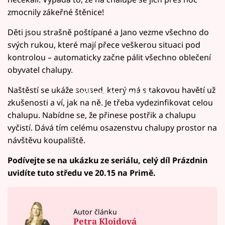
zmocnily zákeřné štěnice!
Děti jsou strašně poštípané a Jano vezme všechno do
svých rukou, které mají přece veškerou situaci pod
kontrolou – automaticky začne pálit všechno oblečení
obyvatel chalupy.
Naštěstí se ukáže soused, který má s takovou havětí už
Failed to fetch
zkušenosti a ví, jak na ně. Je třeba vydezinfikovat celou
chalupu. Nabídne se, že přinese postřik a chalupu
vyčistí. Dává tím celému osazenstvu chalupy prostor na
návštěvu koupaliště.
Podívejte se na ukázku ze seriálu, celý díl Prázdnin
uvidíte tuto středu ve 20.15 na Primě.
Autor článku
Petra Kloidová