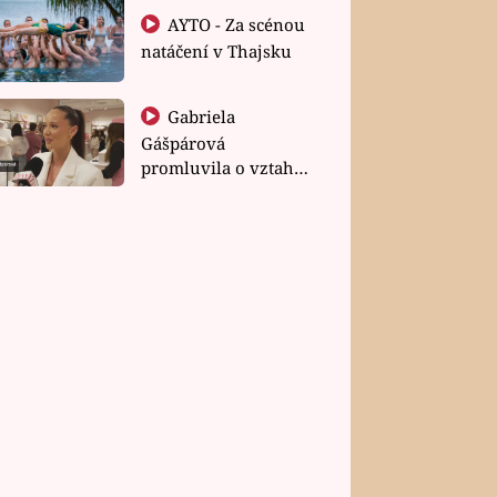
AYTO - Za scénou
natáčení v Thajsku
Gabriela
Gášpárová
promluvila o vztahu
a zakládání rodiny