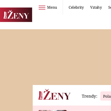
Menu
Celebrity
Vztahy
S
Seriály
Životní styl
ZOO
DIETY A HUBNUTÍ
PROSTŘENO!
CESTOVÁNÍ A
DOVOLENÁ
DUCH
ZDRAVÍ
Trendy:
Pola
Horoskopy
Video
ASTROČLÁNKY
SERIÁLY