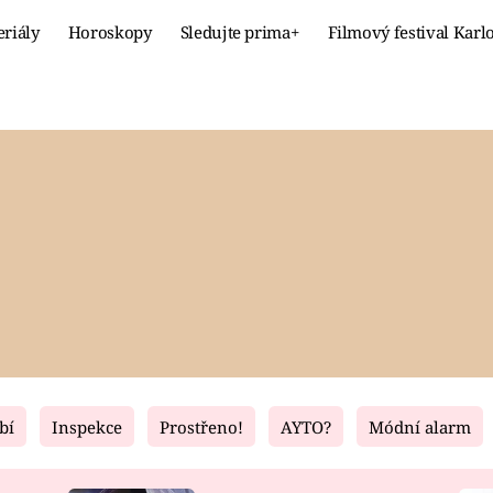
eriály
Horoskopy
Sledujte prima+
Filmový festival Karl
Celebrity
Recept
MÓDA A KRÁSA
HLAVNÍ JÍ
VZTAHY A SEX
SLADKÉ
PRIMA MAMINKA
ZDRAVÉ
bí
Inspekce
Prostřeno!
AYTO?
Módní alarm
Fresh
Living
RECEPTY
BYDLENÍ