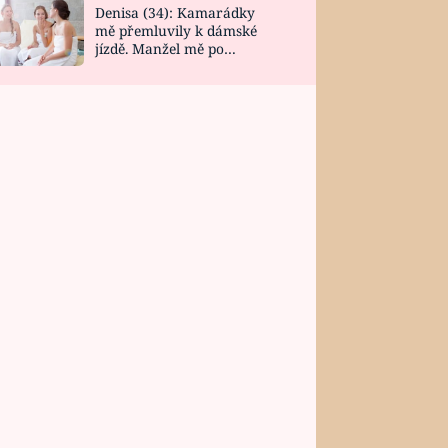
Denisa (34): Kamarádky
mě přemluvily k dámské
jízdě. Manžel mě po
návratu zaskočil