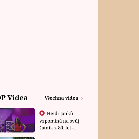
P Videa
Všechna videa
Heidi Janků
vzpomíná na svůj
šatník z 80. let -
Shopaholičky