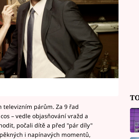
TO
m televizním párům. Za 9 řad
acos – vedle objasňování vražd a
hodit, počali dítě a před "pár díly"
r pěkných i napínavých momentů,