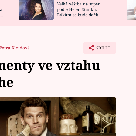
Velká věštba na srpen
NOVINKY
ZAHRADA
a:
podle Helen Stanku:
y
Býkům se bude dařit,
VIDEORECEPTY
DESIGN
Vodnáře čeká jízda
Petra Kloidová
SDÍLET
menty ve vztahu
he