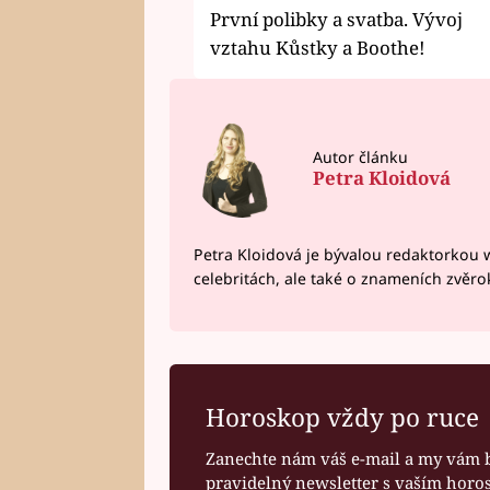
První polibky a svatba. Vývoj
vztahu Kůstky a Boothe!
Autor článku
Petra Kloidová
Petra Kloidová je bývalou redaktorkou 
celebritách, ale také o znameních zvěr
Horoskop vždy po ruce
Zanechte nám váš e-mail a my vám 
pravidelný newsletter s vaším hor