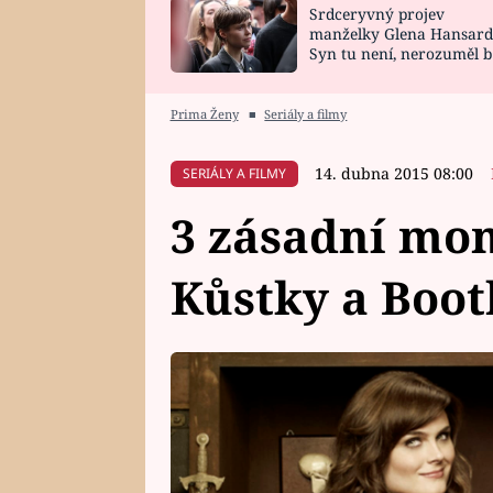
Srdceryvný projev
SNÁŘ
CELEBRITY
manželky Glena Hansard
Syn tu není, nerozuměl b
HOROSKOP NA
VAŘENÍ
tomu, vysvětlila
ROK 2023
Prima Ženy
■
Seriály a filmy
14. dubna 2015 08:00
SERIÁLY A FILMY
3 zásadní mo
Kůstky a Boot