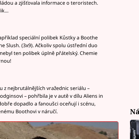
ádou a zjišťovala informace o teroristech.
lik…
příklad speciální polibek Kůstky a Boothe
e Slush. (3x9). Ačkoliv spolu ústřední duo
 nebyl ten polibek úplně přátelský. Chemie
rnou!
z nejbrutálnějších vražednic seriálu –
dginsovi – pohřbila je v autě v dílu Aliens in
dobře dopadlo a fanoušci oceňují i scénu,
Ná
enému Boothovi v náručí.