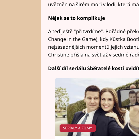
uvězněn na širém moři v lodi, která m
Nějak se to komplikuje
A teď ještě "přitvrdíme". Pořádné přek
Change in the Game), kdy Kůstka Bootho
nejzásadnějších momentů jejich vztahu 
Christine přišla na svět až v sedmé řad
Další díl seriálu Sběratelé kostí uvidí
SERIÁLY A FILMY