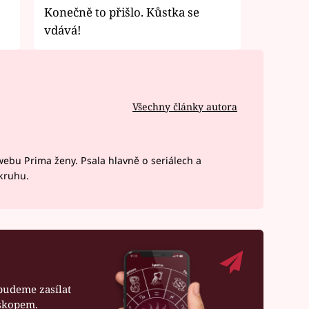
Konečně to přišlo. Kůstka se
vdává!
Všechny články autora
webu Prima ženy. Psala hlavně o seriálech a
okruhu.
budeme zasílat
oskopem.