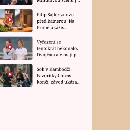
bez dubla
Filip Sajler znovu
před kamerou: Na
Primě ukáže
poctivou kuchyni i
rychlé recepty
Vyřazení se
tentokrát nekonalo.
Dvojčata ale mají po
uzavření třetí etapy
závodu nůž na krku
Šok v Kambodži.
Favoritky Chicas
končí, závod ukázal
svou nejtvrdší tvář