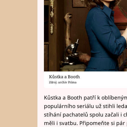
Kůstka a Booth
Zdroj: archiv Prima
Kůstka a Booth patří k oblíbený
populárního seriálu už stihli led
stíhání pachatelů spolu začali i c
měli i svatbu. Připomeňte si pá