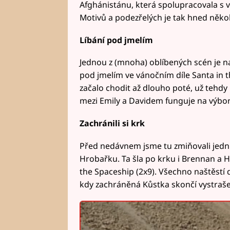
Afghánistánu, která spolupracovala s vl
Motivů a podezřelých je tak hned něko
Líbání pod jmelím
Jednou z (mnoha) oblíbených scén je na
pod jmelím ve vánočním díle Santa in th
začalo chodit až dlouho poté, už tehdy
mezi Emily a Davidem funguje na výbo
Zachránili si krk
Před nedávnem jsme tu zmiňovali jednu 
Hrobařku. Ta šla po krku i Brennan a Ho
the Spaceship (2x9). Všechno naštěstí 
kdy zachráněná Kůstka skončí vystraš