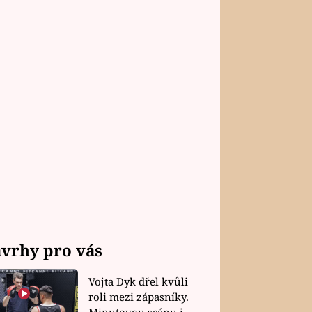
vrhy pro vás
Vojta Dyk dřel kvůli
roli mezi zápasníky.
Minutovou scénu jel