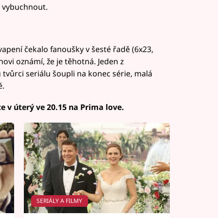
á vybuchnout.
vapení čekalo fanoušky v šesté řadě (6x23,
vi oznámí, že je těhotná. Jeden z
tvůrci seriálu šoupli na konec série, malá
ě.
te v úterý ve 20.15 na Prima love.
SERIÁLY A FILMY