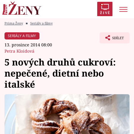
ŽIVĚ
Prima Ženy
■
Seriály a filmy
Trendy:
Polabí
Inspekce
Prostřeno!
AYTO?
SERIÁLY A FILMY
SDÍLET
Módní alarm
Zrádci
Proměny
13. prosince 2014 08:00
Petra Kloidová
5 nových druhů cukroví:
nepečené, dietní nebo
Témata
italské
Celebrity
Vztahy
Seriály