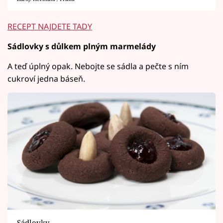
RECEPT NAJDETE TADY
Sádlovky s důlkem plným marmelády
A teď úplný opak. Nebojte se sádla a pečte s ním
cukroví jedna báseň.
Sádlovky