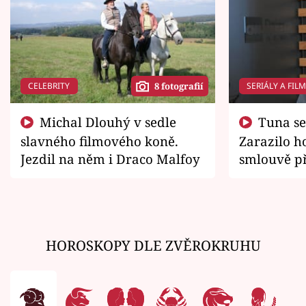
CELEBRITY
SERIÁLY A FIL
8 fotografií
Michal Dlouhý v sedle
Tuna se chtěl vrátit domů.
slavného filmového koně.
Zarazilo ho
Jezdil na něm i Draco Malfoy
smlouvě př
zemřít
HOROSKOPY DLE ZVĚROKRUHU