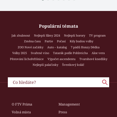
Populární témata
Jak zhubnout
Nejlepší filmy 2024
Nejlepší horory
TV program
Změna času
Partie
Počasí
Kdy budou volby
ZOO Nové začátky
Auto – katalog
7 pádů Honzy Dědka
Volby 2025
Svařené víno
Tatarák podle Pohlreicha
Aloe vera
Pěstování lichořeřišnice
Výpočet ascendentu
Tvarohové knedlíky
Nejlepší palačinky
Švestkový koláč
O FTV Prima
Management
Volná místa
Press