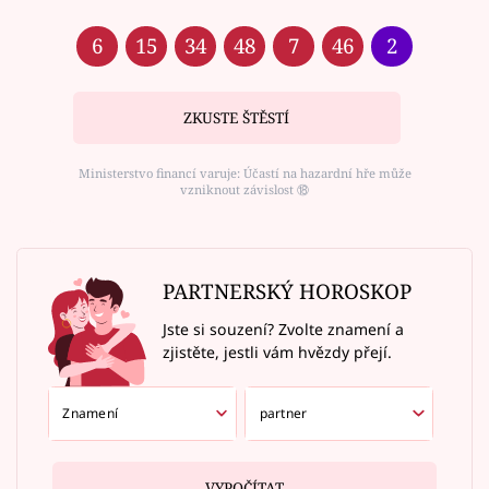
6
15
34
48
7
46
2
ZKUSTE ŠTĚSTÍ
Ministerstvo financí varuje: Účastí na hazardní hře může
vzniknout závislost ⑱
PARTNERSKÝ HOROSKOP
Jste si souzení? Zvolte znamení a
zjistěte, jestli vám hvězdy přejí.
VYPOČÍTAT