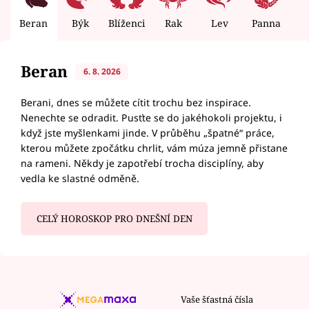
Beran
Býk
Blíženci
Rak
Lev
Panna
V
Beran
6. 8. 2026
Berani, dnes se můžete cítit trochu bez inspirace.
Nenechte se odradit. Pusťte se do jakéhokoli projektu, i
když jste myšlenkami jinde. V průběhu „špatné“ práce,
kterou můžete zpočátku chrlit, vám múza jemně přistane
na rameni. Někdy je zapotřebí trocha disciplíny, aby
vedla ke slastné odměně.
CELÝ HOROSKOP PRO DNEŠNÍ DEN
Vaše šťastná čísla