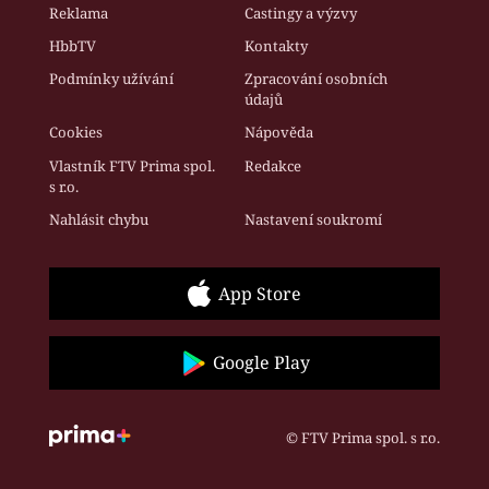
Reklama
Castingy a výzvy
HbbTV
Kontakty
Podmínky užívání
Zpracování osobních
údajů
Cookies
Nápověda
Vlastník FTV Prima spol.
Redakce
s r.o.
Nahlásit chybu
Nastavení soukromí
App Store
Google Play
© FTV Prima spol. s r.o.