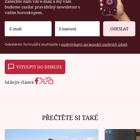
Zanechte nám váš e-mail a my vám
budeme zasílat pravidelný newsletter s
vaším horoskopem.
ODESLAT
Odesláním formuláře souhlasíte s
podmínkami zpracování osobních údajů
VSTOUPIT DO DISKUZE
Sdílejte článek
PŘEČTĚTE SI TAKÉ