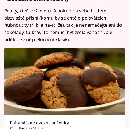
Pro ty, kteří drží dietu. A pokud na sebe budete
obzvláště přísní (komu by se chtělo po svátcích
hubnout ty tři kila navíc, že), tak je nenamáčejte ani do
čokolády. Cukroví to nemusí být zcela vánoční, ale
udělejte z něj celoroční klasiku:
Polomáčené ovesné sušenky
Zdroj: Hermína / Prima