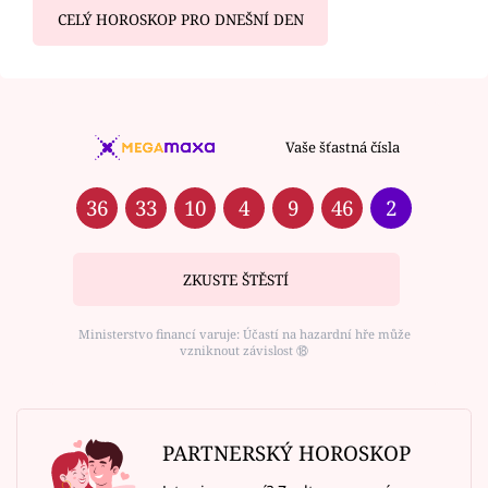
CELÝ HOROSKOP PRO DNEŠNÍ DEN
Vaše šťastná čísla
36
33
10
4
9
46
2
ZKUSTE ŠTĚSTÍ
Ministerstvo financí varuje: Účastí na hazardní hře může
vzniknout závislost ⑱
PARTNERSKÝ HOROSKOP