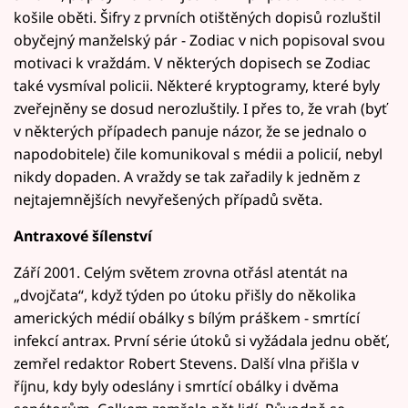
košile oběti. Šifry z prvních otištěných dopisů rozluštil
obyčejný manželský pár - Zodiac v nich popisoval svou
motivaci k vraždám. V některých dopisech se Zodiac
také vysmíval policii. Některé kryptogramy, které byly
zveřejněny se dosud nerozluštily. I přes to, že vrah (byť
v některých případech panuje názor, že se jednalo o
napodobitele) čile komunikoval s médii a policií, nebyl
nikdy dopaden. A vraždy se tak zařadily k jedněm z
nejtajemnějších nevyřešených případů světa.
Antraxové šílenství
Září 2001. Celým světem zrovna otřásl atentát na
„dvojčata“, když týden po útoku přišly do několika
amerických médií obálky s bílým práškem - smrtící
infekcí antrax. První série útoků si vyžádala jednu oběť,
zemřel redaktor Robert Stevens. Další vlna přišla v
říjnu, kdy byly odeslány i smrtící obálky i dvěma