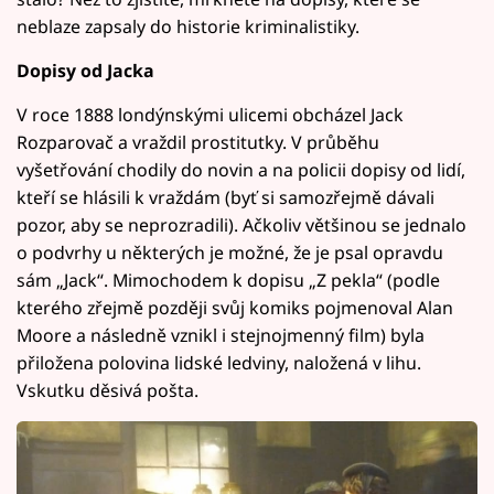
neblaze zapsaly do historie kriminalistiky.
Dopisy od Jacka
V roce 1888 londýnskými ulicemi obcházel Jack
Rozparovač a vraždil prostitutky. V průběhu
vyšetřování chodily do novin a na policii dopisy od lidí,
kteří se hlásili k vraždám (byť si samozřejmě dávali
pozor, aby se neprozradili). Ačkoliv většinou se jednalo
o podvrhy u některých je možné, že je psal opravdu
sám „Jack“. Mimochodem k dopisu „Z pekla“ (podle
kterého zřejmě později svůj komiks pojmenoval Alan
Moore a následně vznikl i stejnojmenný film) byla
přiložena polovina lidské ledviny, naložená v lihu.
Vskutku děsivá pošta.