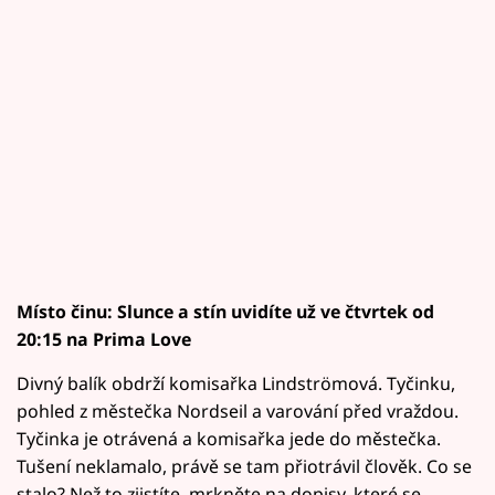
Místo činu: Slunce a stín uvidíte už ve čtvrtek od
20:15 na Prima Love
Divný balík obdrží komisařka Lindströmová. Tyčinku,
pohled z městečka Nordseil a varování před vraždou.
Tyčinka je otrávená a komisařka jede do městečka.
Tušení neklamalo, právě se tam přiotrávil člověk. Co se
stalo? Než to zjistíte, mrkněte na dopisy, které se