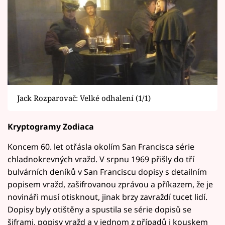
Jack Rozparovač: Velké odhalení (1/1)
Kryptogramy Zodiaca
Koncem 60. let otřásla okolím San Francisca série
chladnokrevných vražd. V srpnu 1969 přišly do tří
bulvárních deníků v San Franciscu dopisy s detailním
popisem vražd, zašifrovanou zprávou a příkazem, že je
novináři musí otisknout, jinak brzy zavraždí tucet lidí.
Dopisy byly otištěny a spustila se série dopisů se
šiframi, popisy vražd a v jednom z případů i kouskem