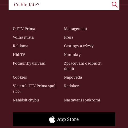
O FTV Prima
Management
Volná místa
Press
Reklama
Castingy a výzvy
HbbTV
Kontakty
Podmínky užívání
Zpracování osobních
údajů
Cookies
Nápověda
Vlastník FTV Prima spol.
Redakce
s r.o.
Nahlásit chybu
Nastavení soukromí
App Store