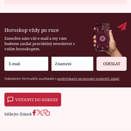
Horoskop vždy po ruce
Zanechte nám váš e-mail a my vám
budeme zasílat pravidelný newsletter s
vaším horoskopem.
ODESLAT
Odesláním formuláře souhlasíte s
podmínkami zpracování osobních údajů
VSTOUPIT DO DISKUZE
Sdílejte článek