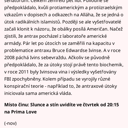
senátorům. Celkem zemřelo pět lidí. Původně se
předpokládalo, kvůli protiamerickým a protiizraelským
vzkazům v dopisech a odkazech na Alláha, že se jedná o
útok radikálních islamistů. Později se ale vyšetřovatelé
začali klonit k názoru, že obálky posílá Američan. Načež
zjistili, že antrax pocházel z laboratoře americké
armády. Pár let po útocích se zaměřili na kapacitu v
problematice antraxu Bruce Edwardse Ivinse. A v roce
2008 páchá Ivins sebevraždu. Ačkoliv se původně
předpokládalo, že za útoky stojí právě tento biochemik,
v roce 2011 byly Ivinsova vina i výsledky vyšetřovány
FBI zpochybněny. Kolem případu se vyrojily různé
konspirační teorie - například to, že antraxové útoky
iniciovala sama americká vláda.
Místo činu: Slunce a stín uvidíte ve čtvrtek od 20:15
na Prima Love
(-nov)