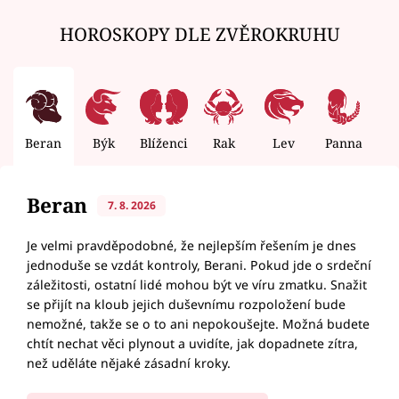
HOROSKOPY DLE ZVĚROKRUHU
Beran
Býk
Blíženci
Rak
Lev
Panna
V
Beran
7. 8. 2026
Je velmi pravděpodobné, že nejlepším řešením je dnes
jednoduše se vzdát kontroly, Berani. Pokud jde o srdeční
záležitosti, ostatní lidé mohou být ve víru zmatku. Snažit
se přijít na kloub jejich duševnímu rozpoložení bude
nemožné, takže se o to ani nepokoušejte. Možná budete
chtít nechat věci plynout a uvidíte, jak dopadnete zítra,
než uděláte nějaké zásadní kroky.