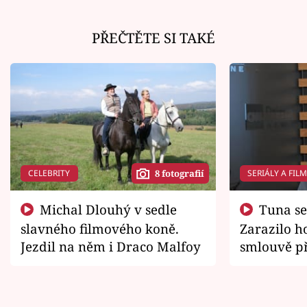
PŘEČTĚTE SI TAKÉ
CELEBRITY
SERIÁLY A FIL
8 fotografií
Michal Dlouhý v sedle
Tuna se chtěl vrátit domů.
slavného filmového koně.
Zarazilo ho
Jezdil na něm i Draco Malfoy
smlouvě př
zemřít