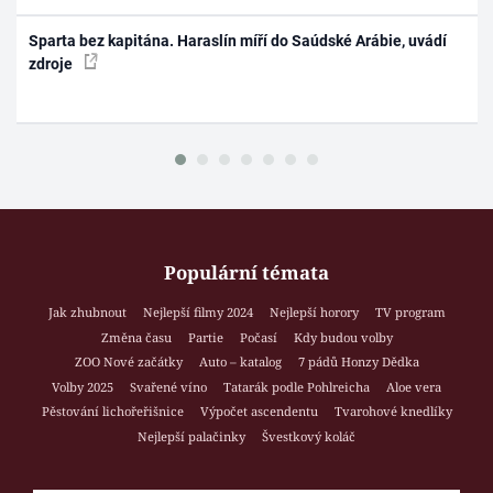
Sparta bez kapitána. Haraslín míří do Saúdské Arábie, uvádí
zdroje
Populární témata
Jak zhubnout
Nejlepší filmy 2024
Nejlepší horory
TV program
Změna času
Partie
Počasí
Kdy budou volby
ZOO Nové začátky
Auto – katalog
7 pádů Honzy Dědka
Volby 2025
Svařené víno
Tatarák podle Pohlreicha
Aloe vera
Pěstování lichořeřišnice
Výpočet ascendentu
Tvarohové knedlíky
Nejlepší palačinky
Švestkový koláč