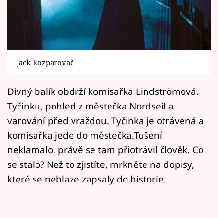
Horoskopy
Sledujte prima+
Filmový festival Karlovy Vary
Jack Rozparovač
Pořady
Divný balík obdrží komisařka Lindströmová.
Mámy sobě
Tyčinku, pohled z městečka Nordseil a
varování před vraždou. Tyčinka je otrávená a
Přihlášení
komisařka jede do městečka.Tušení
neklamalo, právě se tam přiotrávil člověk. Co
se stalo? Než to zjistíte, mrkněte na dopisy,
Sledujte nás
které se neblaze zapsaly do historie.