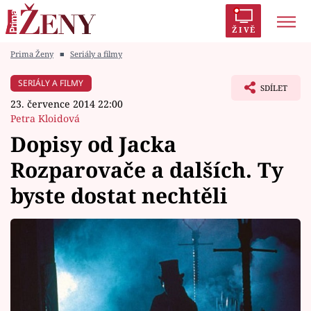
ŽIVĚ
Prima Ženy
■
Seriály a filmy
Trendy:
Polabí
Inspekce
Prostřeno!
AYTO?
SERIÁLY A FILMY
SDÍLET
Módní alarm
Zrádci
Proměny
23. července 2014 22:00
Petra Kloidová
Dopisy od Jacka
Rozparovače a dalších. Ty
Témata
byste dostat nechtěli
Celebrity
Vztahy
Seriály