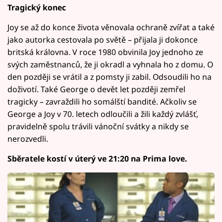
Tragický konec
Joy se až do konce života věnovala ochraně zvířat a také
jako autorka cestovala po světě – přijala ji dokonce
britská královna. V roce 1980 obvinila Joy jednoho ze
svých zaměstnanců, že ji okradl a vyhnala ho z domu. O
den později se vrátil a z pomsty ji zabil. Odsoudili ho na
doživotí. Také George o devět let později zemřel
tragicky – zavraždili ho somálští bandité. Ačkoliv se
George a Joy v 70. letech odloučili a žili každý zvlášť,
pravidelně spolu trávili vánoční svátky a nikdy se
nerozvedli.
Sběratele kostí v úterý ve 21:20 na Prima love.