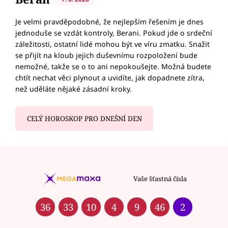
Je velmi pravděpodobné, že nejlepším řešením je dnes
jednoduše se vzdát kontroly, Berani. Pokud jde o srdeční
záležitosti, ostatní lidé mohou být ve víru zmatku. Snažit
se přijít na kloub jejich duševnímu rozpoložení bude
nemožné, takže se o to ani nepokoušejte. Možná budete
chtít nechat věci plynout a uvidíte, jak dopadnete zítra,
než uděláte nějaké zásadní kroky.
CELÝ HOROSKOP PRO DNEŠNÍ DEN
Vaše šťastná čísla
36
33
10
4
9
46
2