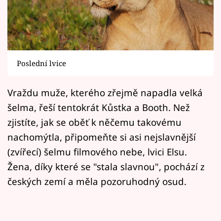
Horoskopy
Sledujte prima+
Filmový festival Karlovy Vary
Poslední lvice
Pořady
Vraždu muže, kterého zřejmě napadla velká
Mámy sobě
šelma, řeší tentokrát Kůstka a Booth. Než
zjistíte, jak se oběť k něčemu takovému
Přihlášení
nachomýtla, připomeňte si asi nejslavnější
(zvířecí) šelmu filmového nebe, lvici Elsu.
Žena, díky které se "stala slavnou", pochází z
Sledujte nás
českých zemí a měla pozoruhodný osud.