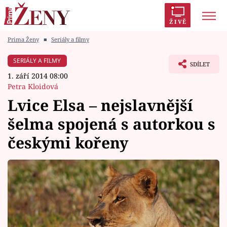
ŽIVĚ
Prima Ženy
■
Seriály a filmy
Trendy:
Polabí
Inspekce
Prostřeno!
AYTO?
SERIÁLY A FILMY
SDÍLET
Módní alarm
Zrádci
Proměny
1. září 2014 08:00
Petra Kloidová
Lvice Elsa – nejslavnější
šelma spojená s autorkou s
Témata
českými kořeny
Celebrity
Vztahy
Seriály