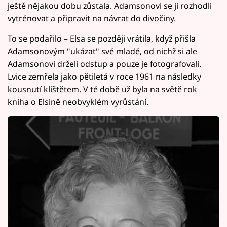
ještě nějakou dobu zůstala. Adamsonovi se ji rozhodli
vytrénovat a připravit na návrat do divočiny.
To se podařilo – Elsa se později vrátila, když přišla
Adamsonovým "ukázat" své mladé, od nichž si ale
Adamsonovi drželi odstup a pouze je fotografovali.
Lvice zemřela jako pětiletá v roce 1961 na následky
kousnutí klíštětem. V té době už byla na světě rok
kniha o Elsině neobvyklém vyrůstání.