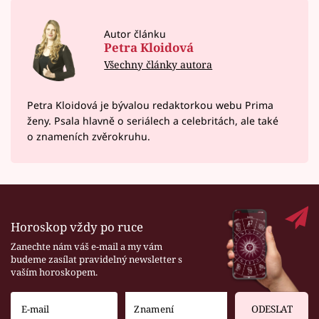
Autor článku
Petra Kloidová
Všechny články autora
Petra Kloidová je bývalou redaktorkou webu Prima
ženy. Psala hlavně o seriálech a celebritách, ale také
o znameních zvěrokruhu.
Horoskop vždy po ruce
Zanechte nám váš e-mail a my vám
budeme zasílat pravidelný newsletter s
vaším horoskopem.
ODESLAT