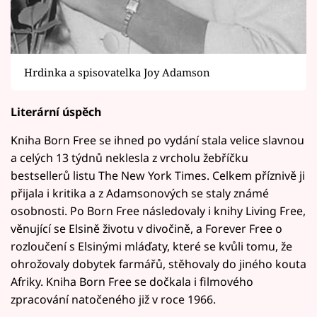
Hrdinka a spisovatelka Joy Adamson
Literární úspěch
Kniha Born Free se ihned po vydání stala velice slavnou
a celých 13 týdnů neklesla z vrcholu žebříčku
bestsellerů listu The New York Times. Celkem příznivě ji
přijala i kritika a z Adamsonových se staly známé
osobnosti. Po Born Free následovaly i knihy Living Free,
věnující se Elsině životu v divočině, a Forever Free o
rozloučení s Elsinými mláďaty, které se kvůli tomu, že
ohrožovaly dobytek farmářů, stěhovaly do jiného kouta
Afriky. Kniha Born Free se dočkala i filmového
zpracování natočeného již v roce 1966.