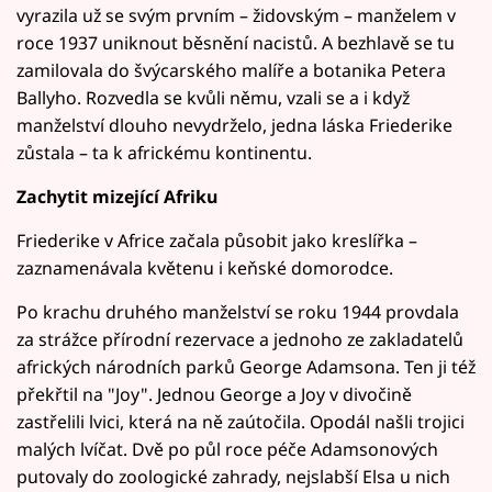
vyrazila už se svým prvním – židovským – manželem v
roce 1937 uniknout běsnění nacistů. A bezhlavě se tu
zamilovala do švýcarského malíře a botanika Petera
Ballyho. Rozvedla se kvůli němu, vzali se a i když
manželství dlouho nevydrželo, jedna láska Friederike
zůstala – ta k africkému kontinentu.
Zachytit mizející Afriku
Friederike v Africe začala působit jako kreslířka –
zaznamenávala květenu i keňské domorodce.
Po krachu druhého manželství se roku 1944 provdala
za strážce přírodní rezervace a jednoho ze zakladatelů
afrických národních parků George Adamsona. Ten ji též
překřtil na "Joy". Jednou George a Joy v divočině
zastřelili lvici, která na ně zaútočila. Opodál našli trojici
malých lvíčat. Dvě po půl roce péče Adamsonových
putovaly do zoologické zahrady, nejslabší Elsa u nich