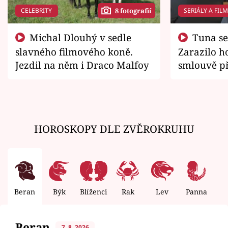
CELEBRITY
SERIÁLY A FIL
8 fotografií
Michal Dlouhý v sedle
Tuna se chtěl vrátit domů.
slavného filmového koně.
Zarazilo ho
Jezdil na něm i Draco Malfoy
smlouvě př
zemřít
HOROSKOPY DLE ZVĚROKRUHU
Beran
Býk
Blíženci
Rak
Lev
Panna
V
Beran
7. 8. 2026