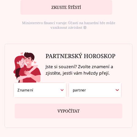
ZKUSTE ŠTĚSTÍ
Ministerstvo financí varuje: Účastí na hazardní hře může
vzniknout závislost ⑱
PARTNERSKÝ HOROSKOP
Jste si souzení? Zvolte znamení a
zjistěte, jestli vám hvězdy přejí.
VYPOČÍTAT