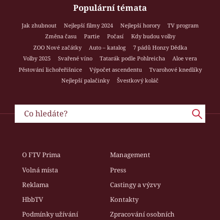
Populární témata
Jak zhubnout
Nejlepší filmy 2024
Nejlepší horory
TV program
Změna času
Partie
Počasí
Kdy budou volby
ZOO Nové začátky
Auto – katalog
7 pádů Honzy Dědka
Volby 2025
Svařené víno
Tatarák podle Pohlreicha
Aloe vera
Pěstování lichořeřišnice
Výpočet ascendentu
Tvarohové knedlíky
Nejlepší palačinky
Švestkový koláč
O FTV Prima
Management
Volná místa
Press
Reklama
Castingy a výzvy
HbbTV
Kontakty
Podmínky užívání
Zpracování osobních