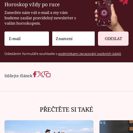
Horoskop vždy po ruce
Zanechte nám váš e-mail a my vám
budeme zasílat pravidelný newsletter s
vaším horoskopem.
ODESLAT
Odesláním formuláře souhlasíte s
podmínkami zpracování osobních údajů
Sdílejte článek
PŘEČTĚTE SI TAKÉ