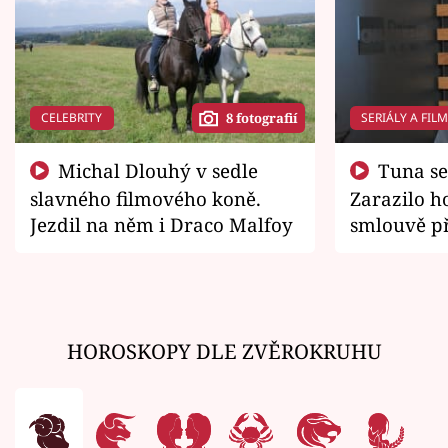
CELEBRITY
SERIÁLY A FIL
8 fotografií
Michal Dlouhý v sedle
Tuna se chtěl vrátit domů.
slavného filmového koně.
Zarazilo ho
Jezdil na něm i Draco Malfoy
smlouvě př
zemřít
HOROSKOPY DLE ZVĚROKRUHU