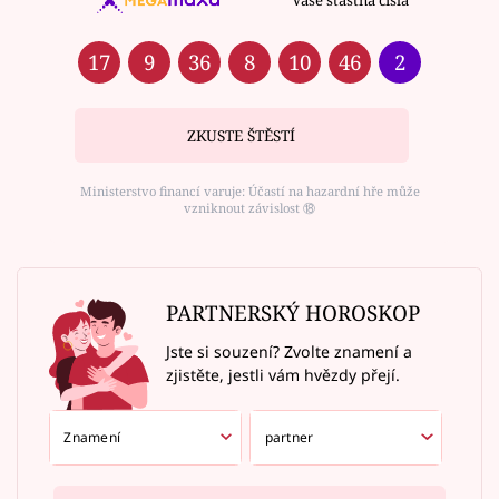
Vaše šťastná čísla
17
9
36
8
10
46
2
ZKUSTE ŠTĚSTÍ
Ministerstvo financí varuje: Účastí na hazardní hře může
vzniknout závislost ⑱
PARTNERSKÝ HOROSKOP
Jste si souzení? Zvolte znamení a
zjistěte, jestli vám hvězdy přejí.