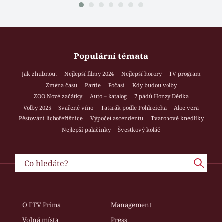
Populární témata
Jak zhubnout
Nejlepší filmy 2024
Nejlepší horory
TV program
Změna času
Partie
Počasí
Kdy budou volby
ZOO Nové začátky
Auto – katalog
7 pádů Honzy Dědka
Volby 2025
Svařené víno
Tatarák podle Pohlreicha
Aloe vera
Pěstování lichořeřišnice
Výpočet ascendentu
Tvarohové knedlíky
Nejlepší palačinky
Švestkový koláč
O FTV Prima
Management
Volná místa
Press