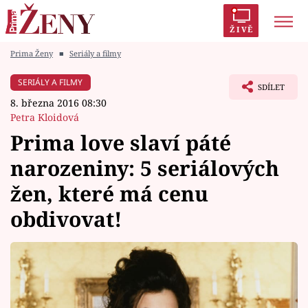
ŽIVĚ
Prima Ženy
■
Seriály a filmy
Trendy:
Polabí
Inspekce
Prostřeno!
AYTO?
SERIÁLY A FILMY
SDÍLET
Módní alarm
Zrádci
Proměny
8. března 2016 08:30
Petra Kloidová
Prima love slaví páté
narozeniny: 5 seriálových
Témata
žen, které má cenu
Celebrity
obdivovat!
Vztahy
Seriály