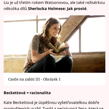
Liu je už třetím rokem Watsonovou, ale také režisérkou
několika dílů
Sherlocka Holmese: Jak prosté
.
Castle na zabití III - Obrázek 1
Beckettová = racionalita
Kate Beckettová je úspěšnou vyšetřovatelkou dobře
promyšlených vražd. Tvrdá a neústupná žena, která se