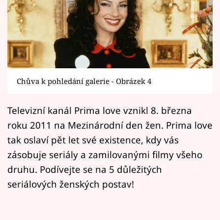
Horoskopy
Sledujte prima+
Filmový festival Karlovy Vary
Pořady
Chůva k pohledání galerie - Obrázek 4
Mámy sobě
Televizní kanál Prima love vznikl 8. března
roku 2011 na Mezinárodní den žen. Prima love
Přihlášení
tak oslaví pět let své existence, kdy vás
zásobuje seriály a zamilovanými filmy všeho
Sledujte nás
druhu. Podívejte se na 5 důležitých
seriálových ženských postav!