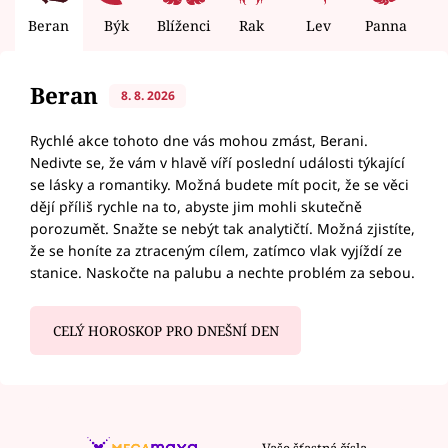
Beran
Býk
Blíženci
Rak
Lev
Panna
V
Beran
8. 8. 2026
Rychlé akce tohoto dne vás mohou zmást, Berani.
Nedivte se, že vám v hlavě víří poslední události týkající
se lásky a romantiky. Možná budete mít pocit, že se věci
dějí příliš rychle na to, abyste jim mohli skutečně
porozumět. Snažte se nebýt tak analytičtí. Možná zjistíte,
že se honíte za ztraceným cílem, zatímco vlak vyjíždí ze
stanice. Naskočte na palubu a nechte problém za sebou.
CELÝ HOROSKOP PRO DNEŠNÍ DEN