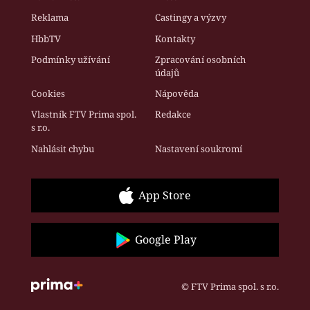
Reklama
Castingy a výzvy
HbbTV
Kontakty
Podmínky užívání
Zpracování osobních
údajů
Cookies
Nápověda
Vlastník FTV Prima spol.
Redakce
s r.o.
Nahlásit chybu
Nastavení soukromí
App Store
Google Play
© FTV Prima spol. s r.o.