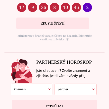
17
9
36
8
10
46
2
ZKUSTE ŠTĚSTÍ
Ministerstvo financí varuje: Účastí na hazardní hře může
vzniknout závislost ⑱
PARTNERSKÝ HOROSKOP
Jste si souzení? Zvolte znamení a
zjistěte, jestli vám hvězdy přejí.
VYPOČÍTAT