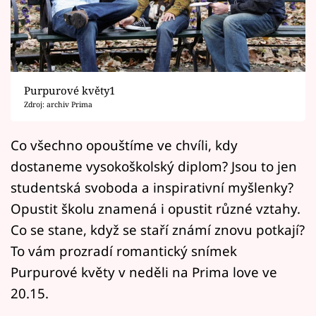
Horoskopy
Sledujte prima+
Filmový festival Karlovy Vary
Purpurové květy1
Pořady
Zdroj: archiv Prima
Mámy sobě
Co všechno opouštíme ve chvíli, kdy
dostaneme vysokoškolský diplom? Jsou to jen
Přihlášení
studentská svoboda a inspirativní myšlenky?
Opustit školu znamená i opustit různé vztahy.
Co se stane, když se staří známí znovu potkají?
Sledujte nás
To vám prozradí romantický snímek
Purpurové květy v neděli na Prima love ve
20.15.