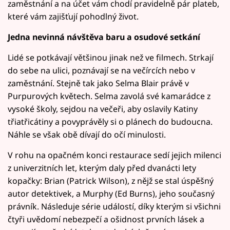
zaměstnání a na účet vám chodí pravidelně pár plateb,
které vám zajišťují pohodlný život.
Jedna nevinná návštěva baru a osudové setkání
Lidé se potkávají většinou jinak než ve filmech. Strkají
do sebe na ulici, poznávají se na večírcích nebo v
zaměstnání. Stejně tak jako Selma Blair právě v
Purpurových květech. Selma zavolá své kamarádce z
vysoké školy, sejdou na večeři, aby oslavily Katiny
třiatřicátiny a povyprávěly si o plánech do budoucna.
Náhle se však obě dívají do očí minulosti.
V rohu na opačném konci restaurace sedí jejich milenci
z univerzitních let, kterým daly před dvanácti lety
kopačky: Brian (Patrick Wilson), z nějž se stal úspěšný
autor detektivek, a Murphy (Ed Burns), jeho současný
právník. Následuje série událostí, díky kterým si všichni
čtyři uvědomí nebezpečí a ošidnost prvních lásek a