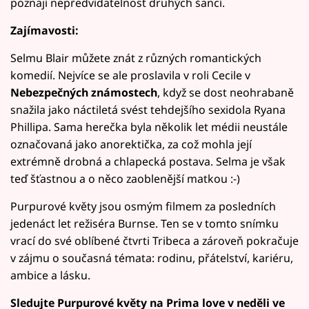
poznají nepředvídatelnost druhých šancí.
Zajímavosti:
Selmu Blair můžete znát z různých romantických
komedií. Nejvíce se ale proslavila v roli Cecile v
Nebezpečných známostech
, když se dost neohrabaně
snažila jako náctiletá svést tehdejšího sexidola Ryana
Phillipa. Sama herečka byla několik let médii neustále
označovaná jako anorektička, za což mohla její
extrémně drobná a chlapecká postava. Selma je však
teď šťastnou a o něco zaoblenější matkou :-)
Purpurové květy jsou osmým filmem za posledních
jedenáct let režiséra Burnse. Ten se v tomto snímku
vrací do své oblíbené čtvrti Tribeca a zároveň pokračuje
v zájmu o současná témata: rodinu, přátelství, kariéru,
ambice a lásku.
Sledujte Purpurové květy na Prima love v neděli ve