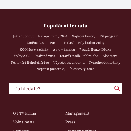
Populární témata
Jak zhubnout
Nejlepší filmy 2024
Nejlepší horory
TV program
Změna času
Partie
Počasí
Kdy budou volby
ZOO Nové začátky
Auto – katalog
7 pádů Honzy Dědka
Volby 2025
Svařené víno
Tatarák podle Pohlreicha
Aloe vera
Pěstování lichořeřišnice
Výpočet ascendentu
Tvarohové knedlíky
Nejlepší palačinky
Švestkový koláč
O FTV Prima
Management
Volná místa
Press
Reklama
Castingy a výzvy