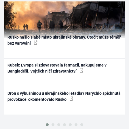
Rusko našlo slabé místo ukrajinské obrany. Útočit může téměř
bez varování
Kubek: Evropa si zdevastovala farmacii, nakupujeme v
Bangladéši. Vojtěch ničí zdravotnictví
Dron s výbušninou u ukrajinského letadla? Narychlo spíchnutá
provokace, okomentovalo Rusko