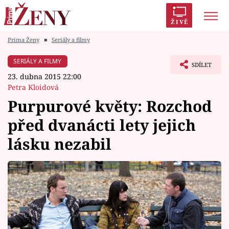
ŽIVĚ
Prima Ženy
■
Seriály a filmy
Trendy:
Polabí
Inspekce
Prostřeno!
AYTO?
SERIÁLY A FILMY
SDÍLET
Módní alarm
Zrádci
Proměny
23. dubna 2015 22:00
Petra Kloidová
Purpurové květy: Rozchod
před dvanácti lety jejich
Témata
lásku nezabil
Celebrity
Vztahy
Seriály