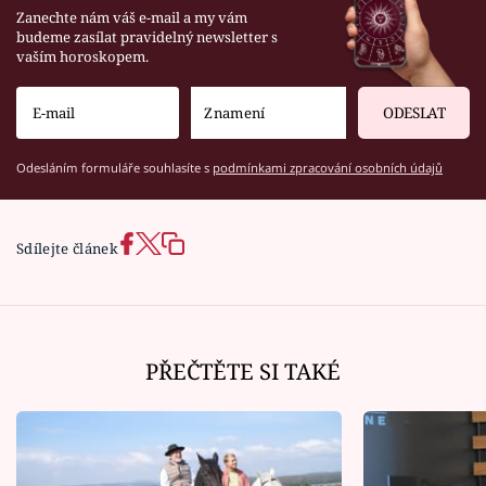
Zanechte nám váš e-mail a my vám
budeme zasílat pravidelný newsletter s
vaším horoskopem.
ODESLAT
Odesláním formuláře souhlasíte s
podmínkami zpracování osobních údajů
Sdílejte článek
PŘEČTĚTE SI TAKÉ