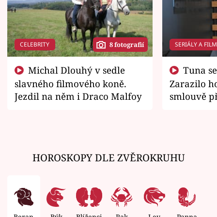
CELEBRITY
SERIÁLY A FIL
8 fotografií
Michal Dlouhý v sedle
Tuna se chtěl vrátit domů.
slavného filmového koně.
Zarazilo ho
Jezdil na něm i Draco Malfoy
smlouvě př
zemřít
HOROSKOPY DLE ZVĚROKRUHU
Beran
Býk
Blíženci
Rak
Lev
Panna
V