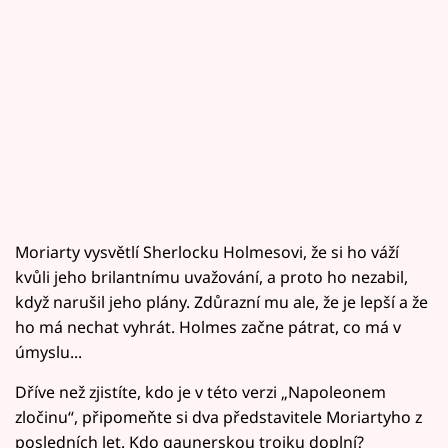
Moriarty vysvětlí Sherlocku Holmesovi, že si ho váží
kvůli jeho brilantnímu uvažování, a proto ho nezabil,
když narušil jeho plány. Zdůrazní mu ale, že je lepší a že
ho má nechat vyhrát. Holmes začne pátrat, co má v
úmyslu...
Dříve než zjistíte, kdo je v této verzi „Napoleonem
zločinu“, připomeňte si dva představitele Moriartyho z
posledních let. Kdo gaunerskou trojku doplní?