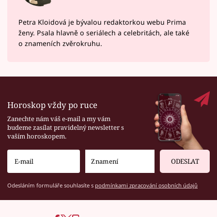
Petra Kloidová je bývalou redaktorkou webu Prima
ženy. Psala hlavně o seriálech a celebritách, ale také
o znameních zvěrokruhu.
Horoskop vždy po ruce
Zanechte nám váš e-mail a my vám
budeme zasílat pravidelný newsletter s
vaším horoskopem.
ODESLAT
Odesláním formuláře souhlasíte s
podmínkami zpracování osobních údajů