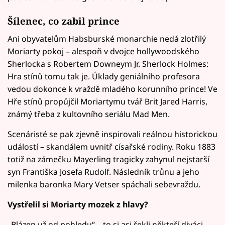
Šílenec, co zabil prince
Ani obyvatelům Habsburské monarchie nedá zlotřilý
Moriarty pokoj – alespoň v dvojce hollywoodského
Sherlocka s Robertem Downeym Jr. Sherlock Holmes:
Hra stínů tomu tak je. Úklady geniálního profesora
vedou dokonce k vraždě mladého korunního prince! Ve
Hře stínů propůjčil Moriartymu tvář Brit Jared Harris,
známý třeba z kultovního seriálu Mad Men.
Scenáristé se pak zjevně inspirovali reálnou historickou
událostí – skandálem uvnitř císařské rodiny. Roku 1883
totiž na zámečku Mayerling tragicky zahynul nejstarší
syn Františka Josefa Rudolf. Následník trůnu a jeho
milenka baronka Mary Vetser spáchali sebevraždu.
Vystřelil si Moriarty mozek z hlavy?
„Blázen už od pohledu“ – to si asi řekli někteří diváci