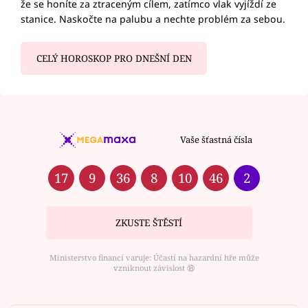
že se honíte za ztraceným cílem, zatímco vlak vyjíždí ze
stanice. Naskočte na palubu a nechte problém za sebou.
CELÝ HOROSKOP PRO DNEŠNÍ DEN
Vaše šťastná čísla
17
9
36
8
10
46
2
ZKUSTE ŠTĚSTÍ
Ministerstvo financí varuje: Účastí na hazardní hře může
vzniknout závislost ⑱