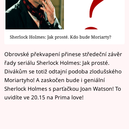
Horoskopy
Sledujte prima+
Filmový festival Karlovy Vary
Sherlock Holmes: Jak prosté. Kdo bude Moriarty?
Pořady
Obrovské překvapení přinese středeční závěr
Mámy sobě
řady seriálu Sherlock Holmes: Jak prosté.
Divákům se totiž odtajní podoba zlodušského
Přihlášení
Moriartyho! A zaskočen bude i geniální
Sherlock Holmes s parťačkou Joan Watson! To
uvidíte ve 20.15 na Prima love!
Sledujte nás