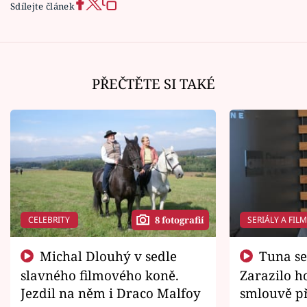
Sdílejte článek
PŘEČTĚTE SI TAKÉ
CELEBRITY
SERIÁLY A FIL
8 fotografií
Michal Dlouhý v sedle
Tuna se chtěl vrátit domů.
slavného filmového koně.
Zarazilo ho
Jezdil na něm i Draco Malfoy
smlouvě př