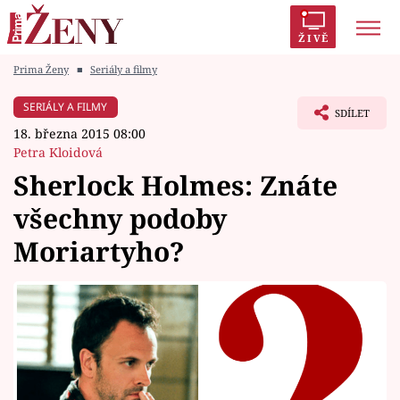
ŽIVĚ
Prima Ženy
■
Seriály a filmy
Trendy:
Polabí
Inspekce
Prostřeno!
AYTO?
SERIÁLY A FILMY
SDÍLET
Módní alarm
Zrádci
Proměny
18. března 2015 08:00
Petra Kloidová
Sherlock Holmes: Znáte
všechny podoby
Témata
Moriartyho?
Celebrity
Vztahy
Seriály