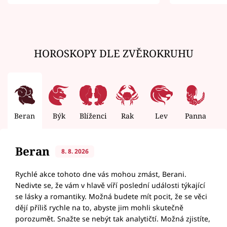
zemřít
HOROSKOPY DLE ZVĚROKRUHU
Beran
Býk
Blíženci
Rak
Lev
Panna
V
Beran
8. 8. 2026
Rychlé akce tohoto dne vás mohou zmást, Berani.
Nedivte se, že vám v hlavě víří poslední události týkající
se lásky a romantiky. Možná budete mít pocit, že se věci
dějí příliš rychle na to, abyste jim mohli skutečně
porozumět. Snažte se nebýt tak analytičtí. Možná zjistíte,