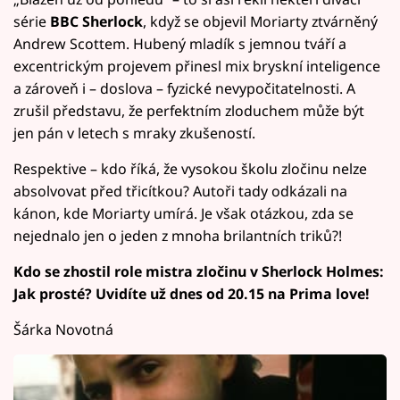
série
BBC Sherlock
, když se objevil Moriarty ztvárněný
Andrew Scottem. Hubený mladík s jemnou tváří a
excentrickým projevem přinesl mix bryskní inteligence
a zároveň i – doslova – fyzické nevypočitatelnosti. A
zrušil představu, že perfektním zloduchem může být
jen pán v letech s mraky zkušeností.
Respektive – kdo říká, že vysokou školu zločinu nelze
absolvovat před třicítkou? Autoři tady odkázali na
kánon, kde Moriarty umírá. Je však otázkou, zda se
nejednalo jen o jeden z mnoha brilantních triků?!
Kdo se zhostil role mistra zločinu v Sherlock Holmes:
Jak prosté? Uvidíte už dnes od 20.15 na Prima love!
Šárka Novotná