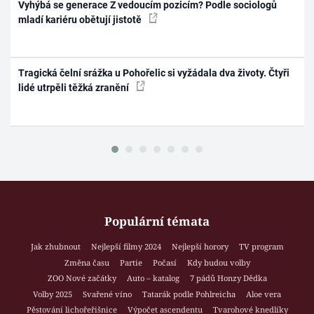
Vyhýbá se generace Z vedoucím pozicím? Podle sociologů
mladí kariéru obětují jistotě
Tragická čelní srážka u Pohořelic si vyžádala dva životy. Čtyři
lidé utrpěli těžká zranění
Populární témata
Jak zhubnout
Nejlepší filmy 2024
Nejlepší horory
TV program
Změna času
Partie
Počasí
Kdy budou volby
ZOO Nové začátky
Auto – katalog
7 pádů Honzy Dědka
Volby 2025
Svařené víno
Tatarák podle Pohlreicha
Aloe vera
Pěstování lichořeřišnice
Výpočet ascendentu
Tvarohové knedlíky