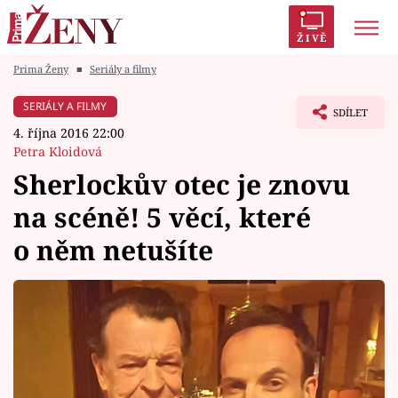
ŽIVĚ
Prima Ženy
■
Seriály a filmy
Trendy:
Polabí
Inspekce
Prostřeno!
AYTO?
SERIÁLY A FILMY
SDÍLET
Módní alarm
Zrádci
Proměny
4. října 2016 22:00
Petra Kloidová
Sherlockův otec je znovu
na scéně! 5 věcí, které
Témata
o něm netušíte
Celebrity
Vztahy
Seriály