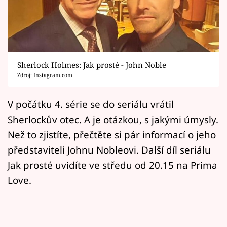
Horoskopy
Sledujte prima+
Filmový festival Karlovy Vary
Sherlock Holmes: Jak prosté - John Noble
Pořady
Zdroj: Instagram.com
Mámy sobě
V počátku 4. série se do seriálu vrátil
Sherlockův otec. A je otázkou, s jakými úmysly.
Přihlášení
Než to zjistíte, přečtěte si pár informací o jeho
představiteli Johnu Nobleovi. Další díl seriálu
Jak prosté uvidíte ve středu od 20.15 na Prima
Sledujte nás
Love.