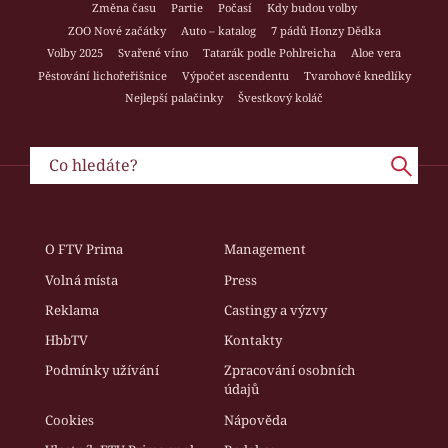
Změna času
Partie
Počasí
Kdy budou volby
ZOO Nové začátky
Auto – katalog
7 pádů Honzy Dědka
Volby 2025
Svařené víno
Tatarák podle Pohlreicha
Aloe vera
Pěstování lichořeřišnice
Výpočet ascendentu
Tvarohové knedlíky
Nejlepší palačinky
Švestkový koláč
O FTV Prima
Management
Volná místa
Press
Reklama
Castingy a výzvy
HbbTV
Kontakty
Podmínky užívání
Zpracování osobních
údajů
Cookies
Nápověda