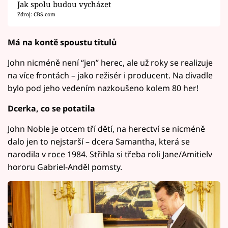
Jak spolu budou vycházet
Zdroj: CBS.com
Má na kontě spoustu titulů
John nicméně není “jen” herec, ale už roky se realizuje
na více frontách – jako režisér i producent. Na divadle
bylo pod jeho vedením nazkoušeno kolem 80 her!
Dcerka, co se potatila
John Noble je otcem tří dětí, na herectví se nicméně
dalo jen to nejstarší – dcera Samantha, která se
narodila v roce 1984. Střihla si třeba roli Jane/Amitielv
hororu Gabriel-Anděl pomsty.