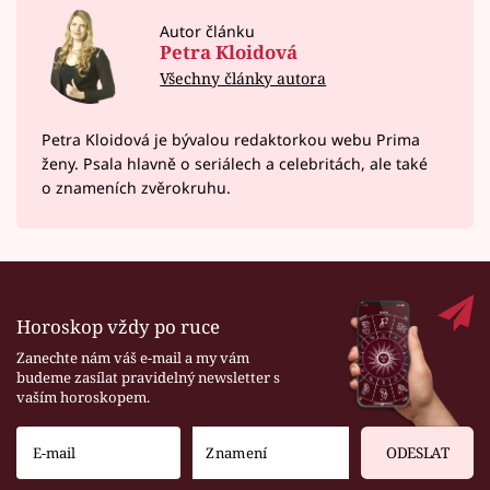
Autor článku
Petra Kloidová
Všechny články autora
Petra Kloidová je bývalou redaktorkou webu Prima
ženy. Psala hlavně o seriálech a celebritách, ale také
o znameních zvěrokruhu.
Horoskop vždy po ruce
Zanechte nám váš e-mail a my vám
budeme zasílat pravidelný newsletter s
vaším horoskopem.
ODESLAT