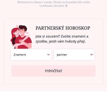
Ministerstvo financí varuje: Účastí na hazardní hře může
vzniknout závislost ⑱
PARTNERSKÝ HOROSKOP
Jste si souzení? Zvolte znamení a
zjistěte, jestli vám hvězdy přejí.
VYPOČÍTAT