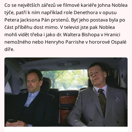
Co se největších zářezů ve filmové kariéře Johna Noblea
týče, patří k ním například role Denethora v opusu
Petera Jacksona Pán prstenů. Byť jeho postava byla po
část příběhu dost mimo. V televizi jste pak Noblea
mohli vidět třeba i jako dr. Waltera Bishopa v Hranici
nemožného nebo Henryho Parrishe v hororové Ospalé
díře.