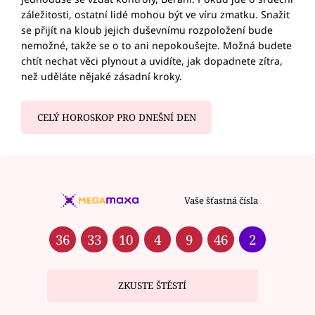
záležitosti, ostatní lidé mohou být ve víru zmatku. Snažit
se přijít na kloub jejich duševnímu rozpoložení bude
nemožné, takže se o to ani nepokoušejte. Možná budete
chtít nechat věci plynout a uvidíte, jak dopadnete zítra,
než uděláte nějaké zásadní kroky.
CELÝ HOROSKOP PRO DNEŠNÍ DEN
Vaše šťastná čísla
36
33
10
4
9
46
2
ZKUSTE ŠTĚSTÍ