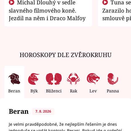
Michal Dlouhý v sedle
Tuna se chtěl vrátit domů.
slavného filmového koně.
Zarazilo ho
Jezdil na něm i Draco Malfoy
smlouvě př
zemřít
HOROSKOPY DLE ZVĚROKRUHU
Beran
Býk
Blíženci
Rak
Lev
Panna
V
Beran
7. 8. 2026
Je velmi pravděpodobné, že nejlepším řešením je dnes
jednoduše se vzdát kontroly, Berani. Pokud jde o srdeční