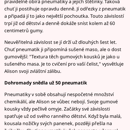
pravidelně obírá pneumatiky a jejich štětinky. Taková
chuť ji postihuje opravdu denně. Jí odřezky z pneumatik
a připadá jí to jako největší pochoutka. Touto závislostí
trpí již od dětství a denně dokáže sníst kolem až 60
centimetrů gumy.
Neuvěřitelná závislost se jí drží už dlouhých šest let.
Chuť pneumatik ji připomíná sušené maso, ale o dost
gumovější: "Textura těch gumových kousků je jako u
sušeného masa. Je to cvičení pro vaší čelist," vysvětluje
Alison svoji zvláštní zálibu.
Dohromady snědla už 50 pneumatik
Pneumatiky v sobě obsahují nespočetné množství
chemikálií, ale Alison se vůbec nebojí. Svoje gumové
kousky vždy pečlivě omyje. Začátky své závislosti
spatřuje už od svého ranného dětství. Když byla malá,
kousala nožičky svých panenek, později přešla na