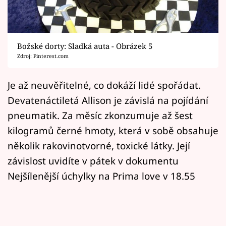
Horoskopy
Sledujte prima+
Božské dorty: Sladká auta - Obrázek 5
Filmový festival Karlovy Vary
Zdroj: Pinterest.com
Pořady
Je až neuvěřitelné, co dokáží lidé spořádat.
Devatenáctiletá Allison je závislá na pojídání
Mámy sobě
pneumatik. Za měsíc zkonzumuje až šest
kilogramů černé hmoty, která v sobě obsahuje
Přihlášení
několik rakovinotvorné, toxické látky. Její
závislost uvidíte v pátek v dokumentu
Sledujte nás
Nejšílenější úchylky na Prima love v 18.55