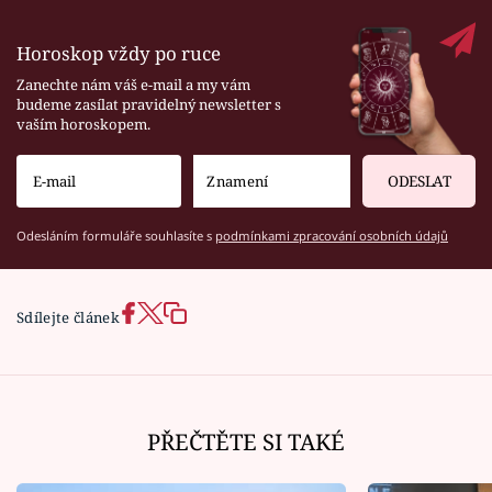
Horoskop vždy po ruce
Zanechte nám váš e-mail a my vám
budeme zasílat pravidelný newsletter s
vaším horoskopem.
ODESLAT
Odesláním formuláře souhlasíte s
podmínkami zpracování osobních údajů
Sdílejte článek
PŘEČTĚTE SI TAKÉ