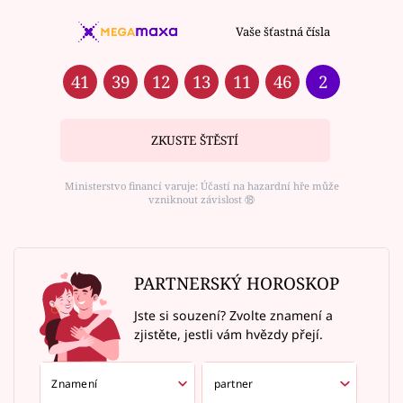
Vaše šťastná čísla
41
39
12
13
11
46
2
ZKUSTE ŠTĚSTÍ
Ministerstvo financí varuje: Účastí na hazardní hře může
vzniknout závislost ⑱
PARTNERSKÝ HOROSKOP
Jste si souzení? Zvolte znamení a
zjistěte, jestli vám hvězdy přejí.