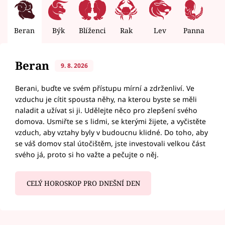
Beran
Býk
Blíženci
Rak
Lev
Panna
V
Beran
9. 8. 2026
Berani, buďte ve svém přístupu mírní a zdrženliví. Ve
vzduchu je cítit spousta něhy, na kterou byste se měli
naladit a užívat si ji. Udělejte něco pro zlepšení svého
domova. Usmiřte se s lidmi, se kterými žijete, a vyčistěte
vzduch, aby vztahy byly v budoucnu klidné. Do toho, aby
se váš domov stal útočištěm, jste investovali velkou část
svého já, proto si ho važte a pečujte o něj.
CELÝ HOROSKOP PRO DNEŠNÍ DEN