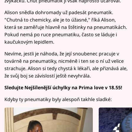
žvýkačku. Chuť pneumatik ji však naprosto učaroval.
Alison snědla dohromady už padesát pneumatik.
"Chutná to chemicky, ale je to úžasné," říká Alison,
která se zaměřuje hlavně na štětinky na pneumatikách.
Pokud nemá po ruce pneumatiku, často se láduje i
kaučukovým lepidlem.
Nevíme, jestli je náhoda, že její snoubenec pracuje v
továrně na pneumatiky, nicméně i ten se o ní už velice
strachuje. Alison si tedy chystá k lékaři, ale přiznává ale,
že svůj boj se závislostí ještě nevyhrála.
Sledujte Nejšílenější úchylky na Prima love v 18.55!
Kdyby ty pneumatiky byly alespoň takhle sladké: