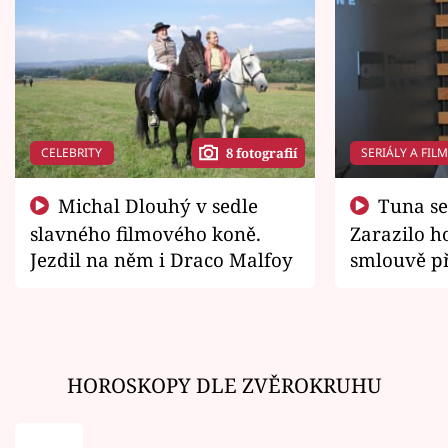
CELEBRITY
SERIÁLY A FIL
8 fotografií
Michal Dlouhý v sedle
Tuna se chtěl vrátit domů.
slavného filmového koně.
Zarazilo ho
Jezdil na něm i Draco Malfoy
smlouvě př
zemřít
HOROSKOPY DLE ZVĚROKRUHU