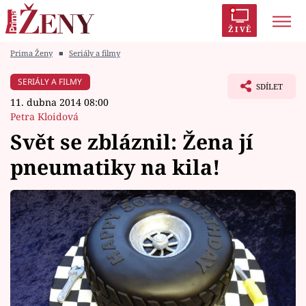
ŽIVĚ
Prima Ženy
■
Seriály a filmy
Trendy:
Polabí
Inspekce
Prostřeno!
AYTO?
SERIÁLY A FILMY
SDÍLET
Módní alarm
Zrádci
Proměny
11. dubna 2014 08:00
Petra Kloidová
Svět se zbláznil: Žena jí
pneumatiky na kila!
Témata
Celebrity
Vztahy
Seriály