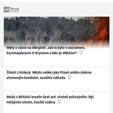
Mýty o válce na Ukrajině: Jak to bylo s nacismem,
Euromajdanem či Krymem a kdo je diktátor?
Štěstí z Kokury: Město velké jako Plzeň uniklo oběma
atomovým bombám, zasáhla náhoda
Muže v Británii srazilo šest aut, včetně policejního. Byl
milujícím otcem, truchlí rodina