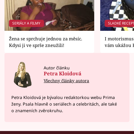
SERIÁLY A FILMY
SLADKÉ RECEP
Žena se sprchuje jednou za měsíc.
I motorismus
Kdysi ji ve sprše zneužili!
vám ukážou B
Autor článku
Petra Kloidová
Všechny články autora
Petra Kloidová je bývalou redaktorkou webu Prima
ženy. Psala hlavně o seriálech a celebritách, ale také
o znameních zvěrokruhu.