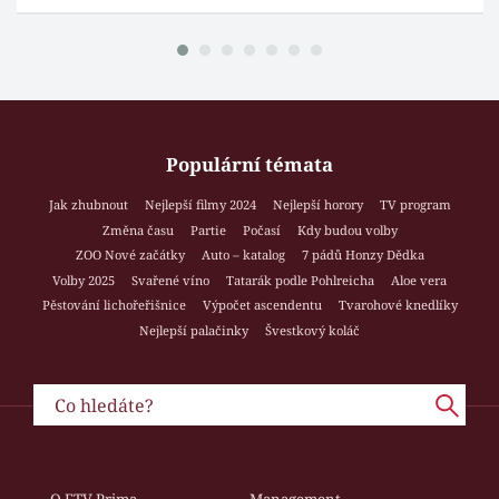
Populární témata
Jak zhubnout
Nejlepší filmy 2024
Nejlepší horory
TV program
Změna času
Partie
Počasí
Kdy budou volby
ZOO Nové začátky
Auto – katalog
7 pádů Honzy Dědka
Volby 2025
Svařené víno
Tatarák podle Pohlreicha
Aloe vera
Pěstování lichořeřišnice
Výpočet ascendentu
Tvarohové knedlíky
Nejlepší palačinky
Švestkový koláč
O FTV Prima
Management