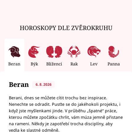
HOROSKOPY DLE ZVĚROKRUHU
Beran
Býk
Blíženci
Rak
Lev
Panna
V
Beran
6. 8. 2026
Berani, dnes se můžete cítit trochu bez inspirace.
Nenechte se odradit. Pusťte se do jakéhokoli projektu, i
když jste myšlenkami jinde. V průběhu „špatné“ práce,
kterou můžete zpočátku chrlit, vám múza jemně přistane
na rameni. Někdy je zapotřebí trocha disciplíny, aby
vedla ke slastné odměně.