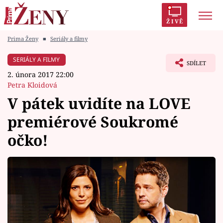
ŽIVĚ
Prima Ženy
■
Seriály a filmy
Trendy:
Polabí
Inspekce
Prostřeno!
AYTO?
SERIÁLY A FILMY
SDÍLET
Módní alarm
Zrádci
Proměny
2. února 2017 22:00
Petra Kloidová
V pátek uvidíte na LOVE
premiérové Soukromé
Témata
očko!
Celebrity
Vztahy
Seriály