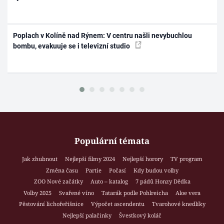
Poplach v Kolíně nad Rýnem: V centru našli nevybuchlou
bombu, evakuuje se i televizní studio
Populární témata
Jak zhubnout
Nejlepší filmy 2024
Nejlepší horory
TV program
Změna času
Partie
Počasí
Kdy budou volby
ZOO Nové začátky
Auto – katalog
7 pádů Honzy Dědka
Volby 2025
Svařené víno
Tatarák podle Pohlreicha
Aloe vera
Pěstování lichořeřišnice
Výpočet ascendentu
Tvarohové knedlíky
Nejlepší palačinky
Švestkový koláč