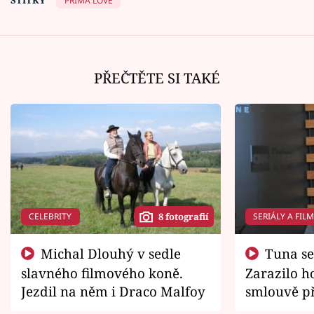
ŠTÍTKY
PRIMA LOVE
PŘEČTĚTE SI TAKÉ
CELEBRITY
SERIÁLY A FIL
8 fotografií
Michal Dlouhý v sedle
Tuna se chtěl vrátit domů.
slavného filmového koně.
Zarazilo ho
Jezdil na něm i Draco Malfoy
smlouvě př
zemřít