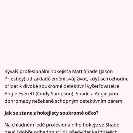
Bývalý profesionální hokejista Matt Shade (Jason
Priestley) od základů změní svůj život, když se rozhodne
přidat k divoké soukromé detektivní vyšetřovatelce
Angie Everett (Cindy Sampson). Shade a Angie jsou
dohromady nečekaně schopným detektivním párem.
Jak se stane z hokejisty soukromé očko?
Na chladném ledě profesionálního hokeje se Shade
naučil dobře odhadnout lidi, předvídat každý jejich