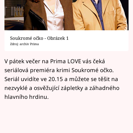
Horoskopy
Sledujte prima+
Filmový festival Karlovy Vary
Soukromé očko - Obrázek 1
Pořady
Zdroj: archiv Prima
Mámy sobě
V pátek večer na Prima LOVE vás čeká
seriálová premiéra krimi Soukromé očko.
Přihlášení
Seriál uvidíte ve 20.15 a můžete se těšit na
nezvyklé a osvěžující zápletky a záhadného
hlavního hrdinu.
Sledujte nás