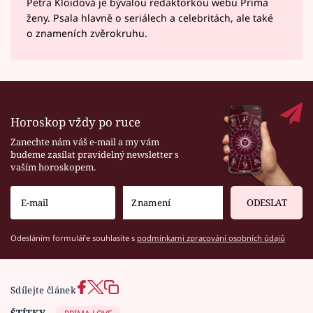
Petra Kloidová je bývalou redaktorkou webu Prima
ženy. Psala hlavně o seriálech a celebritách, ale také
o znameních zvěrokruhu.
Horoskop vždy po ruce
Zanechte nám váš e-mail a my vám
budeme zasílat pravidelný newsletter s
vaším horoskopem.
ODESLAT
Odesláním formuláře souhlasíte s
podmínkami zpracování osobních údajů
Sdílejte článek