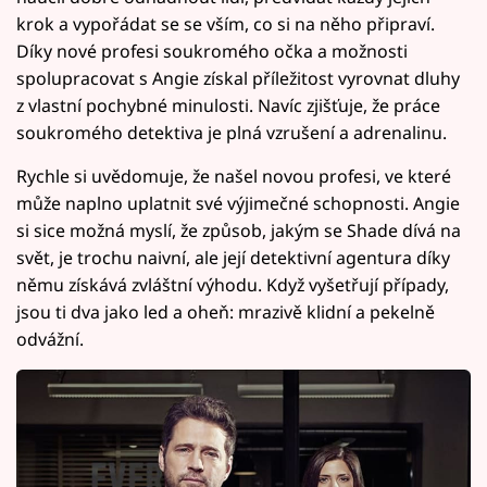
krok a vypořádat se se vším, co si na něho připraví.
Díky nové profesi soukromého očka a možnosti
spolupracovat s Angie získal příležitost vyrovnat dluhy
z vlastní pochybné minulosti. Navíc zjišťuje, že práce
soukromého detektiva je plná vzrušení a adrenalinu.
Rychle si uvědomuje, že našel novou profesi, ve které
může naplno uplatnit své výjimečné schopnosti. Angie
si sice možná myslí, že způsob, jakým se Shade dívá na
svět, je trochu naivní, ale její detektivní agentura díky
němu získává zvláštní výhodu. Když vyšetřují případy,
jsou ti dva jako led a oheň: mrazivě klidní a pekelně
odvážní.