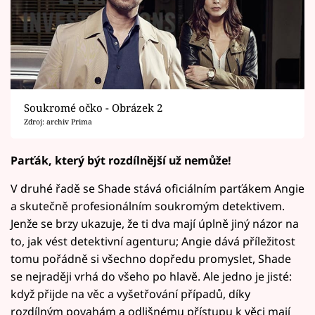
Soukromé očko - Obrázek 2
Zdroj: archiv Prima
Parťák, který být rozdílnější už nemůže!
V druhé řadě se Shade stává oficiálním parťákem Angie
a skutečně profesionálním soukromým detektivem.
Jenže se brzy ukazuje, že ti dva mají úplně jiný názor na
to, jak vést detektivní agenturu; Angie dává příležitost
tomu pořádně si všechno dopředu promyslet, Shade
se nejraději vrhá do všeho po hlavě. Ale jedno je jisté:
když přijde na věc a vyšetřování případů, díky
rozdílným povahám a odlišnému přístupu k věci mají