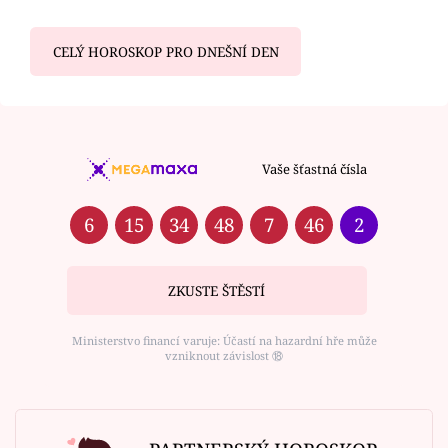
CELÝ HOROSKOP PRO DNEŠNÍ DEN
Vaše šťastná čísla
6
15
34
48
7
46
2
ZKUSTE ŠTĚSTÍ
Ministerstvo financí varuje: Účastí na hazardní hře může
vzniknout závislost ⑱