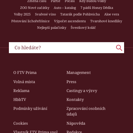
Změna času
Partie
Počasí
Kdy budou volby
ZOO Nové začátky
Auto – katalog
7 pádů Honzy Dědka
Volby 2025
Svařené víno
Tatarák podle Pohlreicha
Aloe vera
Pěstování lichořeřišnice
Výpočet ascendentu
Tvarohové knedlíky
Nejlepší palačinky
Švestkový koláč
O FTV Prima
Management
Volná místa
Press
Reklama
Castingy a výzvy
HbbTV
Kontakty
Podmínky užívání
Zpracování osobních
údajů
Cookies
Nápověda
Vlastník FTV Prima spol.
Redakce