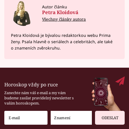
Autor článku
Petra Kloidová
Všechny články autora
Petra Kloidová je bývalou redaktorkou webu Prima
ženy. Psala hlavně o seriálech a celebritách, ale také
o znameních zvěrokruhu.
Horoskop vždy po ruce
Zanechte nám váš e-mail a my vám
budeme zasílat pravidelný newsletter s
vaším horoskopem.
ODESLAT