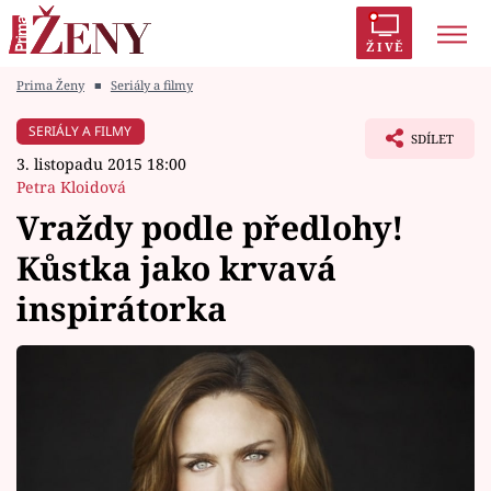
ŽIVĚ
Prima Ženy
■
Seriály a filmy
Trendy:
Polabí
Inspekce
Prostřeno!
AYTO?
SERIÁLY A FILMY
SDÍLET
Módní alarm
Zrádci
Proměny
3. listopadu 2015 18:00
Petra Kloidová
Vraždy podle předlohy!
Kůstka jako krvavá
Témata
inspirátorka
Celebrity
Vztahy
Seriály