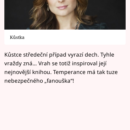
Horoskopy
Sledujte prima+
Filmový festival Karlovy Vary
Kůstka
Pořady
Kůstce středeční případ vyrazí dech. Tyhle
Mámy sobě
vraždy zná… Vrah se totiž inspiroval její
nejnovější knihou. Temperance má tak tuze
Přihlášení
nebezpečného „fanouška“!
Sledujte nás