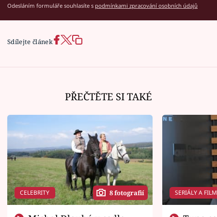
Odesláním formuláře souhlasíte s
podmínkami zpracování osobních údajů
Sdílejte článek
PŘEČTĚTE SI TAKÉ
CELEBRITY
SERIÁLY A FIL
8 fotografií