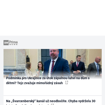
Podmínka pro Ukrajince za útok zápalnou lahví na dům s
dětmi? Tejc zvažuje mimořádný zásah
Na „Švarcenberský“ kanál už neodbočíte. Chyba vydržela 30