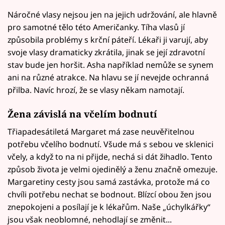
Náročné vlasy nejsou jen na jejich udržování, ale hlavně
pro samotné tělo této Američanky. Tíha vlasů jí
způsobila problémy s krční páteří. Lékaři ji varují, aby
svoje vlasy dramaticky zkrátila, jinak se její zdravotní
stav bude jen horšit. Asha například nemůže se synem
ani na různé atrakce. Na hlavu se jí nevejde ochranná
přilba. Navíc hrozí, že se vlasy někam namotají.
Žena závislá na včelím bodnutí
Třiapadesátiletá Margaret má zase neuvěřitelnou
potřebu včelího bodnutí. Všude má s sebou ve sklenici
včely, a když to na ni přijde, nechá si dát žihadlo. Tento
způsob života je velmi ojedinělý a ženu značně omezuje.
Margaretiny cesty jsou samá zastávka, protože má co
chvíli potřebu nechat se bodnout. Blízcí obou žen jsou
znepokojeni a posílají je k lékařům. Naše „úchylkářky“
jsou však neoblomné, nehodlají se změnit...