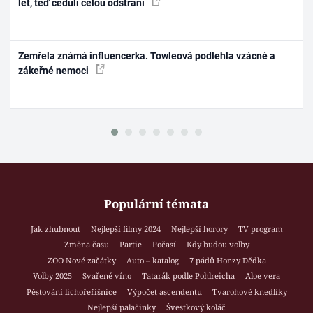
let, teď ceduli celou odstraní
Zemřela známá influencerka. Towleová podlehla vzácné a
zákeřné nemoci
Populární témata
Jak zhubnout
Nejlepší filmy 2024
Nejlepší horory
TV program
Změna času
Partie
Počasí
Kdy budou volby
ZOO Nové začátky
Auto – katalog
7 pádů Honzy Dědka
Volby 2025
Svařené víno
Tatarák podle Pohlreicha
Aloe vera
Pěstování lichořeřišnice
Výpočet ascendentu
Tvarohové knedlíky
Nejlepší palačinky
Švestkový koláč