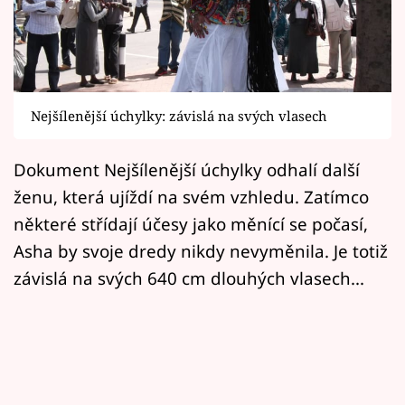
Horoskopy
Sledujte prima+
Filmový festival Karlovy Vary
Nejšílenější úchylky: závislá na svých vlasech
Pořady
Dokument Nejšílenější úchylky odhalí další
Mámy sobě
ženu, která ujíždí na svém vzhledu. Zatímco
některé střídají účesy jako měnící se počasí,
Přihlášení
Asha by svoje dredy nikdy nevyměnila. Je totiž
závislá na svých 640 cm dlouhých vlasech...
Sledujte nás