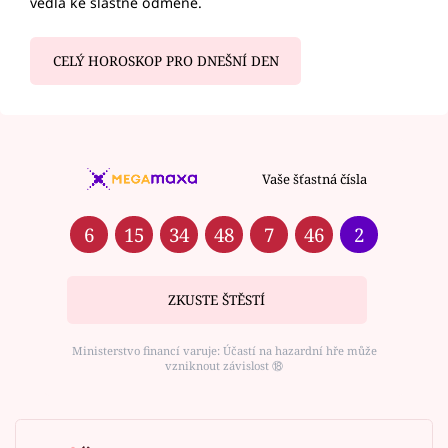
vedla ke slastné odměně.
CELÝ HOROSKOP PRO DNEŠNÍ DEN
Vaše šťastná čísla
6
15
34
48
7
46
2
ZKUSTE ŠTĚSTÍ
Ministerstvo financí varuje: Účastí na hazardní hře může
vzniknout závislost ⑱