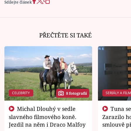
Sdílejte článek
PŘEČTĚTE SI TAKÉ
CELEBRITY
SERIÁLY A FIL
8 fotografií
Michal Dlouhý v sedle
Tuna se chtěl vrátit domů.
slavného filmového koně.
Zarazilo ho
Jezdil na něm i Draco Malfoy
smlouvě př