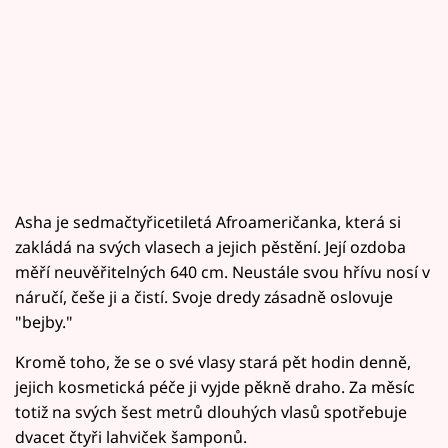
Asha je sedmačtyřicetiletá Afroameričanka, která si
zakládá na svých vlasech a jejich pěstění. Její ozdoba
měří neuvěřitelných 640 cm. Neustále svou hřívu nosí v
náručí, češe ji a čistí. Svoje dredy zásadně oslovuje
"bejby."
Kromě toho, že se o své vlasy stará pět hodin denně,
jejich kosmetická péče ji vyjde pěkně draho. Za měsíc
totiž na svých šest metrů dlouhých vlasů spotřebuje
dvacet čtyři lahviček šamponů.