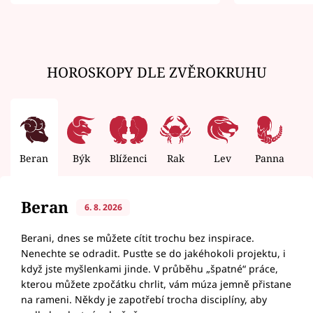
zemřít
HOROSKOPY DLE ZVĚROKRUHU
Beran
Býk
Blíženci
Rak
Lev
Panna
V
Beran
6. 8. 2026
Berani, dnes se můžete cítit trochu bez inspirace.
Nenechte se odradit. Pusťte se do jakéhokoli projektu, i
když jste myšlenkami jinde. V průběhu „špatné“ práce,
kterou můžete zpočátku chrlit, vám múza jemně přistane
na rameni. Někdy je zapotřebí trocha disciplíny, aby