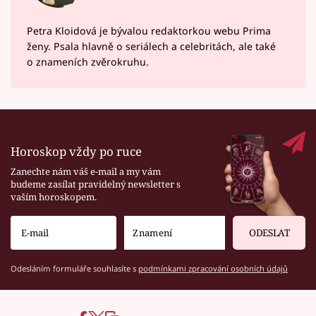
Petra Kloidová je bývalou redaktorkou webu Prima
ženy. Psala hlavně o seriálech a celebritách, ale také
o znameních zvěrokruhu.
Horoskop vždy po ruce
Zanechte nám váš e-mail a my vám
budeme zasílat pravidelný newsletter s
vaším horoskopem.
ODESLAT
Odesláním formuláře souhlasíte s
podmínkami zpracování osobních údajů