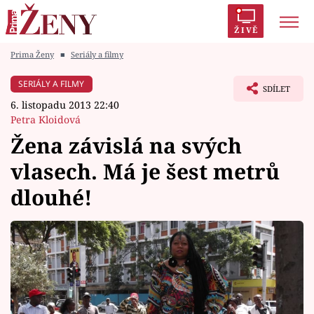
ŽIVĚ
Prima Ženy
■
Seriály a filmy
Trendy:
Polabí
Inspekce
Prostřeno!
AYTO?
SERIÁLY A FILMY
SDÍLET
Módní alarm
Zrádci
Proměny
6. listopadu 2013 22:40
Petra Kloidová
Žena závislá na svých
vlasech. Má je šest metrů
Témata
dlouhé!
Celebrity
Vztahy
Seriály