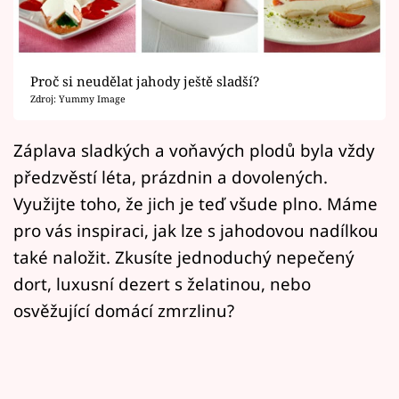
Horoskopy
Sledujte prima+
Proč si neudělat jahody ještě sladší?
Filmový festival Karlovy Vary
Zdroj: Yummy Image
Pořady
Záplava sladkých a voňavých plodů byla vždy
předzvěstí léta, prázdnin a dovolených.
Mámy sobě
Využijte toho, že jich je teď všude plno. Máme
pro vás inspiraci, jak lze s jahodovou nadílkou
Přihlášení
také naložit. Zkusíte jednoduchý nepečený
dort, luxusní dezert s želatinou, nebo
Sledujte nás
osvěžující domácí zmrzlinu?