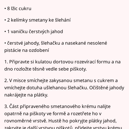
• 8 lžic cukru
• 2 kelímky smetany ke šlehání
• 1 vaničku čerstvých jahod
• čerstvé jahody, šlehačku a nasekané nesolené
pistácie na ozdobení
1. Připravte si kulatou dortovou rozevírací formu a na
dno rozložte těsně vedle sebe piškoty.
2. V misce smíchejte zakysanou smetanu s cukrem a
vmíchejte dotuha ušlehanou šlehačku. Očištěné jahody
nakrájejte na plátky.
3. Část připraveného smetanového krému nalijte
opatrně na piškoty ve formě a rozetřete ho v
rovnoměrné vrstvě. Hustě ho pokryjte plátky jahod,
zakryjte je další vrstvou piškotů, přidejte vrstvu krému,