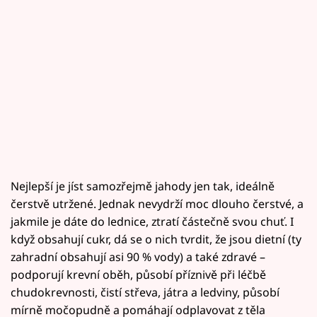
Nejlepší je jíst samozřejmě jahody jen tak, ideálně
čerstvě utržené. Jednak nevydrží moc dlouho čerstvé, a
jakmile je dáte do lednice, ztratí částečně svou chuť. I
když obsahují cukr, dá se o nich tvrdit, že jsou dietní (ty
zahradní obsahují asi 90 % vody) a také zdravé –
podporují krevní oběh, působí příznivě při léčbě
chudokrevnosti, čistí střeva, játra a ledviny, působí
mírně močopudně a pomáhají odplavovat z těla