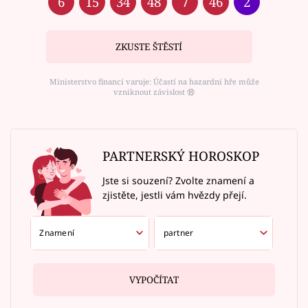
6
15
34
48
7
46
2
ZKUSTE ŠTĚSTÍ
Ministerstvo financí varuje: Účastí na hazardní hře může
vzniknout závislost ⑱
PARTNERSKÝ HOROSKOP
Jste si souzení? Zvolte znamení a
zjistěte, jestli vám hvězdy přejí.
VYPOČÍTAT