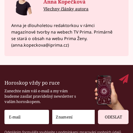
Anna Kopečková
Všechny články autora
Anna je dlouholetou redaktorkou v rámci
magazínové tvorby na webech TV Prima. Primárně
se stará o obsah na webu Prima Ženy.
(anna.kopeckova@iprima.cz)
Horoskop vždy po ruce
Zanechte nám váš e-mail a my vám
budeme zasílat pravidelný newsletter s
vaším horoskopem.
ODESLAT
Odesláním formuláře souhlasíte s
podmínkami zpracování osobních údajů