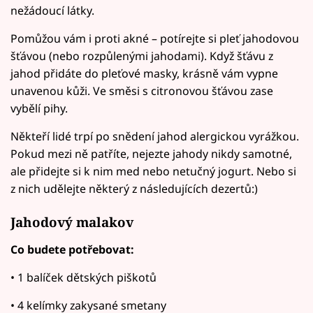
nežádoucí látky.
Pomůžou vám i proti akné – potírejte si pleť jahodovou
šťávou (nebo rozpůlenými jahodami). Když šťávu z
jahod přidáte do pleťové masky, krásně vám vypne
unavenou kůži. Ve směsi s citronovou šťávou zase
vybělí pihy.
Někteří lidé trpí po snědení jahod alergickou vyrážkou.
Pokud mezi ně patříte, nejezte jahody nikdy samotné,
ale přidejte si k nim med nebo netučný jogurt. Nebo si
z nich udělejte některý z následujících dezertů:)
Jahodový malakov
Co budete potřebovat:
• 1 balíček dětských piškotů
• 4 kelímky zakysané smetany