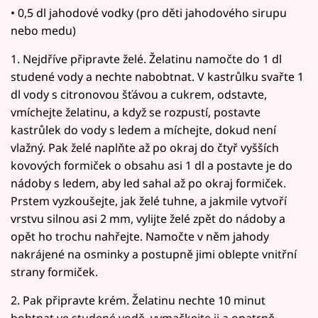
• 0,5 dl jahodové vodky (pro děti jahodového sirupu
nebo medu)
1. Nejdříve připravte želé. Želatinu namočte do 1 dl
studené vody a nechte nabobtnat. V kastrůlku svařte 1
dl vody s citronovou šťávou a cukrem, odstavte,
vmíchejte želatinu, a když se rozpustí, postavte
kastrůlek do vody s ledem a míchejte, dokud není
vlažný. Pak želé naplňte až po okraj do čtyř vyšších
kovových formiček o obsahu asi 1 dl a postavte je do
nádoby s ledem, aby led sahal až po okraj formiček.
Prstem vyzkoušejte, jak želé tuhne, a jakmile vytvoří
vrstvu silnou asi 2 mm, vylijte želé zpět do nádoby a
opět ho trochu nahřejte. Namočte v něm jahody
nakrájené na osminky a postupně jimi oblepte vnitřní
strany formiček.
2. Pak připravte krém. Želatinu nechte 10 minut
bobtnat ve studené vodě, vymačkejte ji a opatrně