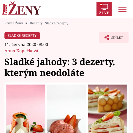
ŽIVĚ
Prima Ženy
■
Recepty
Sladké recepty
Trendy:
Polabí
Inspekce
Prostřeno!
AYTO?
SLADKÉ RECEPTY
SDÍLET
Módní alarm
Zrádci
Proměny
11. června 2020 08:00
Anna Kopečková
Sladké jahody: 3 dezerty,
kterým neodoláte
Témata
Celebrity
Vztahy
Seriály