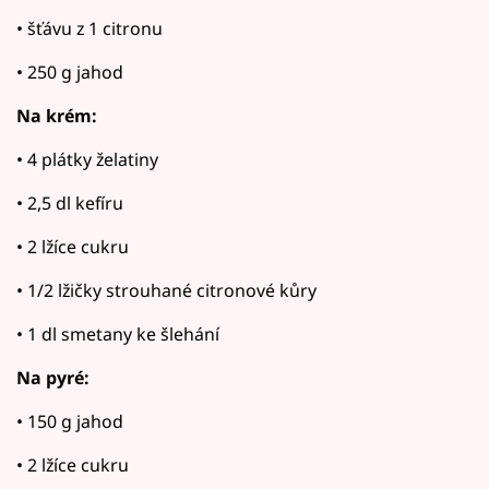
• šťávu z 1 citronu
• 250 g jahod
Na krém:
• 4 plátky želatiny
• 2,5 dl kefíru
• 2 lžíce cukru
• 1/2 lžičky strouhané citronové kůry
• 1 dl smetany ke šlehání
Na pyré:
• 150 g jahod
• 2 lžíce cukru