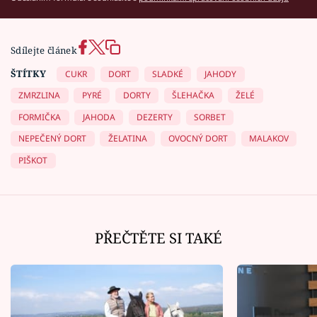
Sdílejte článek
ŠTÍTKY
CUKR
DORT
SLADKÉ
JAHODY
ZMRZLINA
PYRÉ
DORTY
ŠLEHAČKA
ŽELÉ
FORMIČKA
JAHODA
DEZERTY
SORBET
NEPEČENÝ DORT
ŽELATINA
OVOCNÝ DORT
MALAKOV
PIŠKOT
PŘEČTĚTE SI TAKÉ