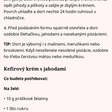
opět jahody a piškoty a zalijte je zbylým krémem.
Povrch uhlaďte a dort nechte 24 hodin tuhnout v
chladničce.
4. Před podáváním formu opatrně otevřete a dort
ozdobte šlehačkou, jahodami a nasekanými pistáciemi.
TIP:
Dort je výborný i s malinami, meruňkami nebo
broskvemi. Když neseženete nesolené pistácie, ozdobte
ho třeba čerstvou mátou nebo meduňkou.
Kefírový krém s jahodami
Co budete potřebovat:
Na želé:
• 10 g práškové želatiny
• 1 lžíci cukru