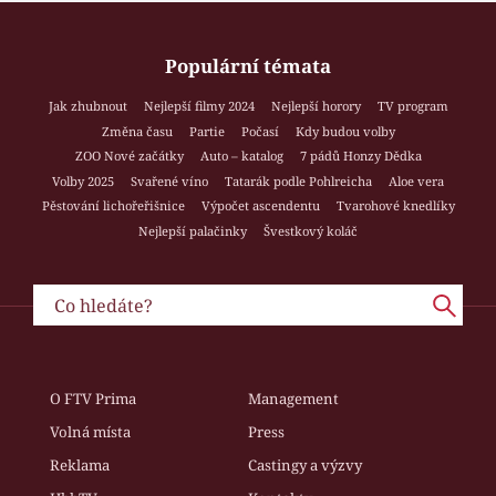
Populární témata
Jak zhubnout
Nejlepší filmy 2024
Nejlepší horory
TV program
Změna času
Partie
Počasí
Kdy budou volby
ZOO Nové začátky
Auto – katalog
7 pádů Honzy Dědka
Volby 2025
Svařené víno
Tatarák podle Pohlreicha
Aloe vera
Pěstování lichořeřišnice
Výpočet ascendentu
Tvarohové knedlíky
Nejlepší palačinky
Švestkový koláč
O FTV Prima
Management
Volná místa
Press
Reklama
Castingy a výzvy