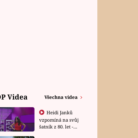
P Videa
Všechna videa
Heidi Janků
vzpomíná na svůj
šatník z 80. let -
Shopaholičky