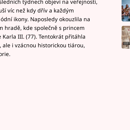
sledních týdnech objeví na veřejnosti,
luší víc než kdy dřív a každým
dní ikony. Naposledy okouzlila na
 hradě, kde společně s princem
Karla III. (77). Tentokrát přitáhla
le i vzácnou historickou tiárou,
orie.