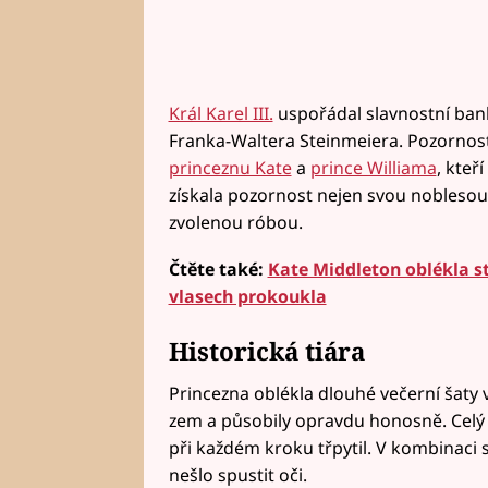
Král Karel III.
uspořádal slavnostní ban
Franka-Waltera Steinmeiera. Pozornost
princeznu Kate
a
prince Williama
, kteř
získala pozornost nejen svou nobleso
zvolenou róbou.
Čtěte také:
Kate Middleton oblékla ste
vlasech prokoukla
Historická tiára
Princezna oblékla dlouhé večerní šaty
zem a působily opravdu honosně. Celý
při každém kroku třpytil. V kombinaci s
nešlo spustit oči.