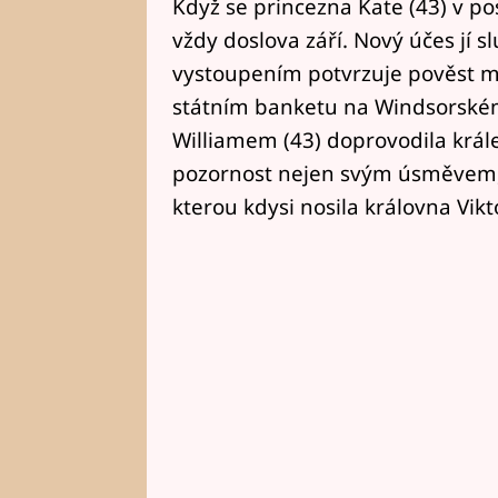
Když se princezna Kate (43) v po
vždy doslova září. Nový účes jí s
vystoupením potvrzuje pověst mó
státním banketu na Windsorském
Williamem (43) doprovodila krále 
pozornost nejen svým úsměvem, a
kterou kdysi nosila královna Vikt