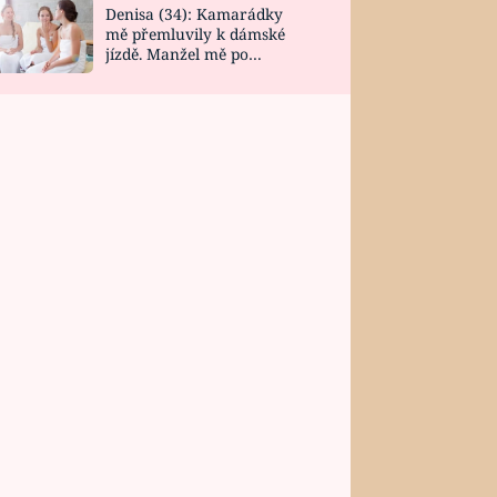
Denisa (34): Kamarádky
mě přemluvily k dámské
jízdě. Manžel mě po
návratu zaskočil