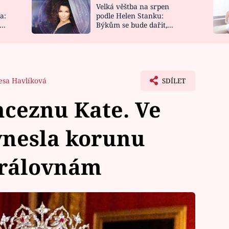
Velká věštba na srpen
NOVINKY
ZAHRADA
a:
podle Helen Stanku:
y
Býkům se bude dařit,
VIDEORECEPTY
DESIGN
Vodnáře čeká jízda
esa Havlíková
SDÍLET
nceznu Kate. Ve
ynesla korunu
královnám