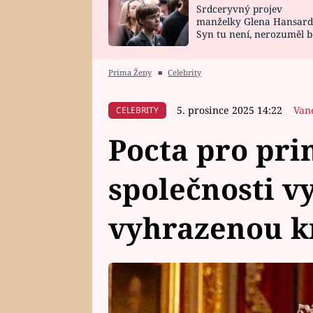
Srdceryvný projev
SNÁŘ
CELEBRITY
manželky Glena Hansard
Syn tu není, nerozuměl b
HOROSKOP NA
VAŘENÍ
tomu, vysvětlila
ROK 2023
Prima Ženy
■
Celebrity
5. prosince 2025 14:22
Van
CELEBRITY
Pocta pro pri
společnosti v
vyhrazenou 