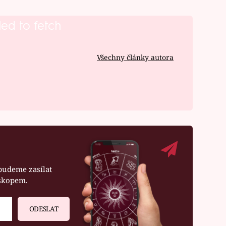
led to fetch
Všechny články autora
budeme zasílat
oskopem.
ODESLAT