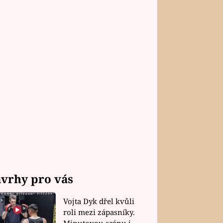
vrhy pro vás
Vojta Dyk dřel kvůli
roli mezi zápasníky.
Minutovou scénu jel