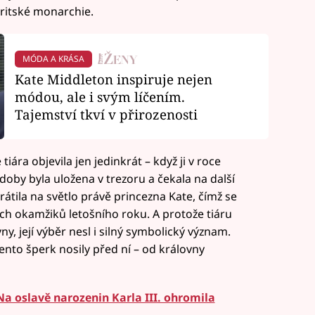
ritské monarchie.
MÓDA A KRÁSA
Kate Middleton inspiruje nejen
módou, ale i svým líčením.
Tajemství tkví v přirozenosti
iára objevila jen jedinkrát – když ji v roce
doby byla uložena v trezoru a čekala na další
 vrátila na světlo právě princezna Kate, čímž se
ích okamžiků letošního roku. A protože tiáru
y, její výběr nesl i silný symbolický význam.
tento šperk nosily před ní – od královny
Na oslavě narozenin Karla III. ohromila