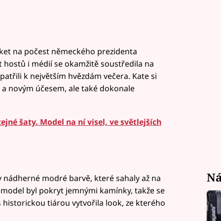
ket na počest německého prezidenta
 hostů i médií se okamžitě soustředila na
í patřili k největším hvězdám večera. Kate si
u a novým účesem, ale také dokonale
jné šaty. Model na ní visel, ve světlejších
Ná
 v nádherné modré barvě, které sahaly až na
 model byl pokryt jemnými kamínky, takže se
 historickou tiárou vytvořila look, ze kterého