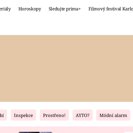
eriály
Horoskopy
Sledujte prima+
Filmový festival Karl
Celebrity
Recept
MÓDA A KRÁSA
HLAVNÍ JÍ
VZTAHY A SEX
SLADKÉ
PRIMA MAMINKA
ZDRAVÉ
bí
Inspekce
Prostřeno!
AYTO?
Módní alarm
Fresh
Living
RECEPTY
BYDLENÍ