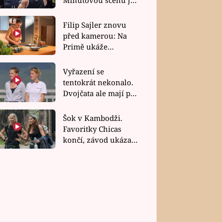
bez dubla
Filip Sajler znovu
před kamerou: Na
Primě ukáže
poctivou kuchyni i
rychlé recepty
Vyřazení se
tentokrát nekonalo.
Dvojčata ale mají po
uzavření třetí etapy
závodu nůž na krku
Šok v Kambodži.
Favoritky Chicas
končí, závod ukázal
svou nejtvrdší tvář