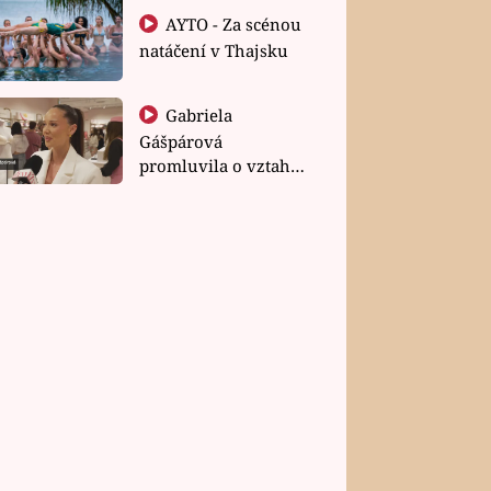
AYTO - Za scénou
natáčení v Thajsku
Gabriela
Gášpárová
promluvila o vztahu
a zakládání rodiny