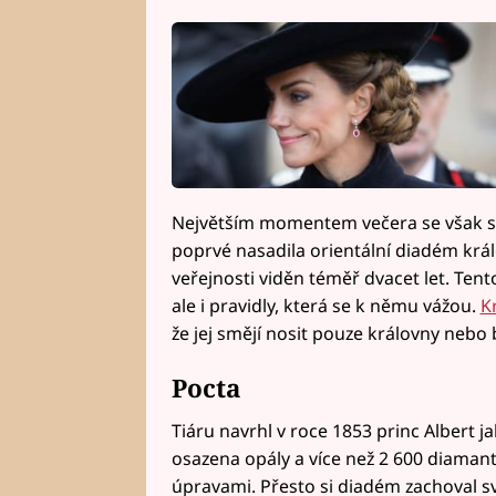
Největším momentem večera se však stal
poprvé nasadila orientální diadém král
veřejnosti viděn téměř dvacet let. Ten
ale i pravidly, která se k němu vážou.
K
že jej smějí nosit pouze královny nebo
Pocta
Tiáru navrhl v roce 1853 princ Albert 
osazena opály a více než 2 600 diamanty
úpravami. Přesto si diadém zachoval sv