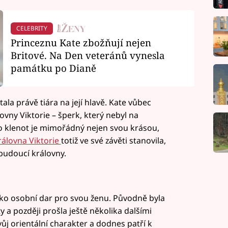
CELEBRITY
Princeznu Kate zbožňují nejen
Britové. Na Den veteránů vynesla
památku po Dianě
a právě tiára na její hlavě. Kate vůbec
ovny Viktorie – šperk, který nebyl na
to klenot je mimořádný nejen svou krásou,
rálovna Viktorie
totiž ve své závěti stanovila,
 budoucí královny.
jako osobní dar pro svou ženu. Původně byla
 a později prošla ještě několika dalšími
ůj orientální charakter a dodnes patří k