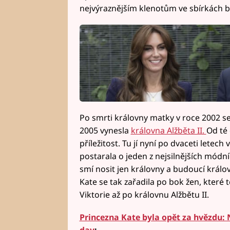
nejvýraznějším klenotům ve sbírkách b
Po smrti královny matky v roce 2002 se t
2005 vynesla
královna Alžběta II.
Od té 
příležitost. Tu jí nyní po dvaceti letech
postarala o jeden z nejsilnějších módn
smí nosit jen královny a budoucí královn
Kate se tak zařadila po bok žen, které 
Viktorie až po královnu Alžbětu II.
Princezna Kate byla opět za hvězdu: 
dav
: