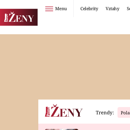
Menu
Celebrity
Vztahy
S
Seriály
Životní styl
ZOO
DIETY A HUBNUTÍ
PROSTŘENO!
CESTOVÁNÍ A
DOVOLENÁ
DUCH
ZDRAVÍ
Trendy:
Pola
Horoskopy
Video
ASTROČLÁNKY
SERIÁLY