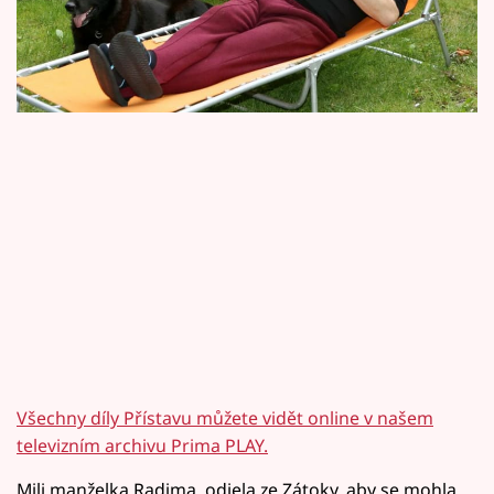
Horoskopy
Přístavu.
Sledujte prima+
Filmový festival Karlovy Vary
Pořady
Mámy sobě
Přihlášení
Sledujte nás
Všechny díly Přístavu můžete vidět online v našem
televizním archivu Prima PLAY.
Mili,manželka Radima, odjela ze Zátoky, aby se mohla