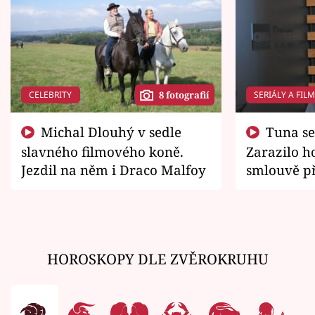
CELEBRITY
SERIÁLY A FIL
8 fotografií
Michal Dlouhý v sedle
Tuna se chtěl vrátit domů.
slavného filmového koně.
Zarazilo ho
Jezdil na něm i Draco Malfoy
smlouvě př
zemřít
HOROSKOPY DLE ZVĚROKRUHU