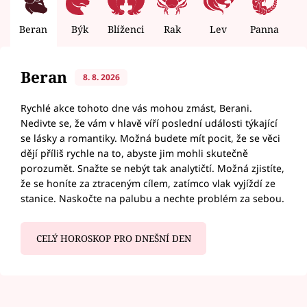
Beran
Býk
Blíženci
Rak
Lev
Panna
V
Beran
8. 8. 2026
Rychlé akce tohoto dne vás mohou zmást, Berani.
Nedivte se, že vám v hlavě víří poslední události týkající
se lásky a romantiky. Možná budete mít pocit, že se věci
dějí příliš rychle na to, abyste jim mohli skutečně
porozumět. Snažte se nebýt tak analytičtí. Možná zjistíte,
že se honíte za ztraceným cílem, zatímco vlak vyjíždí ze
stanice. Naskočte na palubu a nechte problém za sebou.
CELÝ HOROSKOP PRO DNEŠNÍ DEN