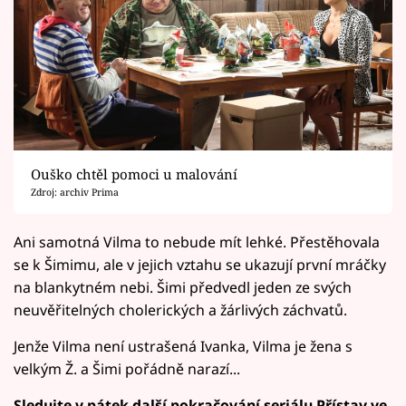
Ouško chtěl pomoci u malování
Zdroj: archiv Prima
Ani samotná Vilma to nebude mít lehké. Přestěhovala
se k Šimimu, ale v jejich vztahu se ukazují první mráčky
na blankytném nebi. Šimi předvedl jeden ze svých
neuvěřitelných cholerických a žárlivých záchvatů.
Jenže Vilma není ustrašená Ivanka, Vilma je žena s
velkým Ž. a Šimi pořádně narazí...
Sledujte v pátek další pokračování seriálu Přístav ve