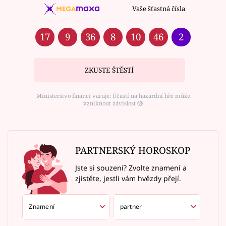
Vaše šťastná čísla
17
9
36
8
10
46
2
ZKUSTE ŠTĚSTÍ
Ministerstvo financí varuje: Účastí na hazardní hře může
vzniknout závislost ⑱
PARTNERSKÝ HOROSKOP
Jste si souzení? Zvolte znamení a
zjistěte, jestli vám hvězdy přejí.