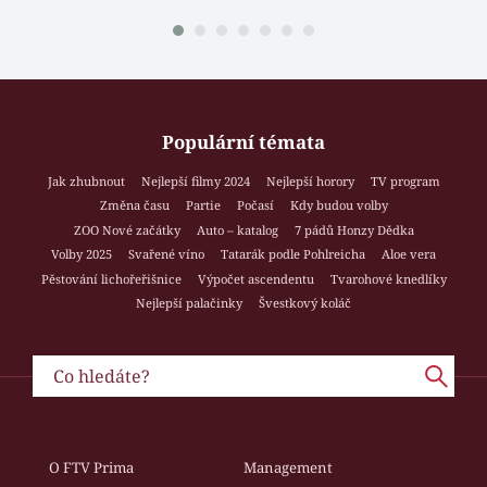
Populární témata
Jak zhubnout
Nejlepší filmy 2024
Nejlepší horory
TV program
Změna času
Partie
Počasí
Kdy budou volby
ZOO Nové začátky
Auto – katalog
7 pádů Honzy Dědka
Volby 2025
Svařené víno
Tatarák podle Pohlreicha
Aloe vera
Pěstování lichořeřišnice
Výpočet ascendentu
Tvarohové knedlíky
Nejlepší palačinky
Švestkový koláč
O FTV Prima
Management