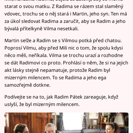
starat o svou matku. Z Radima se rázem stal slaměný
vdovec, trochu se o něj stará i Martin, jeho syn. Ten má
za úkol sledovat Radima a zaručit, aby se Radim a jeho
bývalá přítelkyně Vilma nesetkali.
Martin selže a Radim se s Vilmou potká před chatou.
Poprosí Vilmu, aby před Mili nic o tom, že spolu kdysi
něco měli, neříkala. Vilma se trochu urazí a rozhodne
se dát Radimovi co proto. Prohlásí o něm, že si na jejich
akt lásky stejně nepamatuje, protože Radim byl
mizerným milencem. To se Radima a jeho ega
samozřejmě dotkne.
Podívejte se na to, jak Radim Pátek zareaguje, když
uslyší, že byl mizerným milencem.