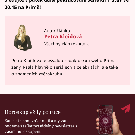
20.15 na Primě!
Autor článku
Petra Kloidová
Všechny články autora
Petra Kloidová je bývalou redaktorkou webu Prima
ženy. Psala hlavně o seriálech a celebritách, ale také
o znameních zvěrokruhu.
Horoskop vždy po ruce
Zanechte nám váš e-mail a my vám
budeme zasílat pravidelný newsletter s
vaším horoskopem.