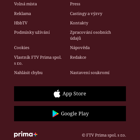
Volná místa
Press
Reklama
Castingy a výzvy
HbbTV
Kontakty
Podmínky užívání
Zpracování osobních
údajů
Cookies
Nápověda
Vlastník FTV Prima spol.
Redakce
s r.o.
Nahlásit chybu
Nastavení soukromí
App Store
Google Play
© FTV Prima spol. s r.o.