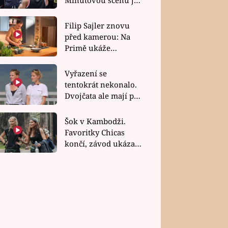
bez dubla
Filip Sajler znovu
před kamerou: Na
Primě ukáže
poctivou kuchyni i
rychlé recepty
Vyřazení se
tentokrát nekonalo.
Dvojčata ale mají po
uzavření třetí etapy
závodu nůž na krku
Šok v Kambodži.
Favoritky Chicas
končí, závod ukázal
svou nejtvrdší tvář