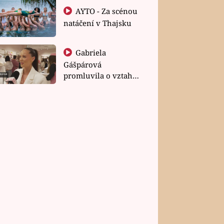
AYTO - Za scénou
natáčení v Thajsku
Gabriela
Gášpárová
promluvila o vztahu
a zakládání rodiny