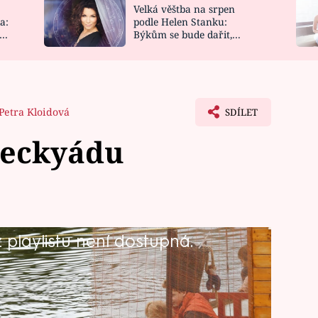
Velká věštba na srpen
NOVINKY
ZAHRADA
a:
podle Helen Stanku:
y
Býkům se bude dařit,
VIDEORECEPTY
DESIGN
Vodnáře čeká jízda
Petra Kloidová
SDÍLET
neckyádu
playlistu není dostupná.
ece a nemůže dospat. Pro Terezu je to
ala výpověď ze soudu. Co dalšího
tavu?