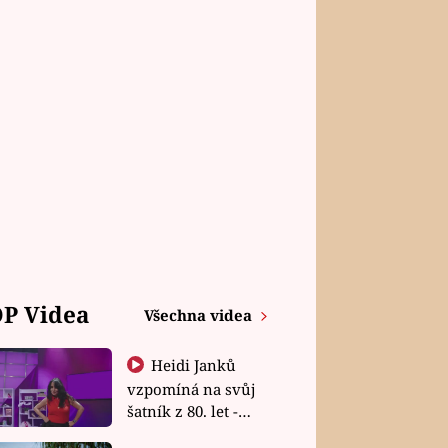
P Videa
Všechna videa
Heidi Janků
vzpomíná na svůj
šatník z 80. let -
Shopaholičky