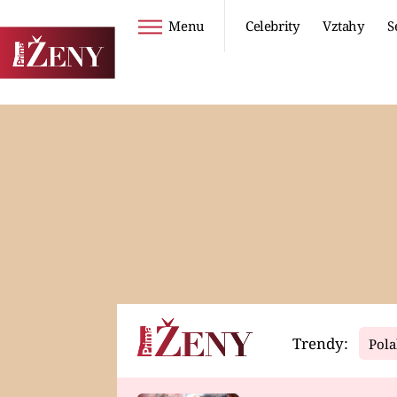
Menu
Celebrity
Vztahy
S
Seriály
Životní styl
ZOO
DIETY A HUBNUTÍ
PROSTŘENO!
CESTOVÁNÍ A
DOVOLENÁ
DUCH
ZDRAVÍ
Trendy:
Pola
Horoskopy
Video
ASTROČLÁNKY
SERIÁLY