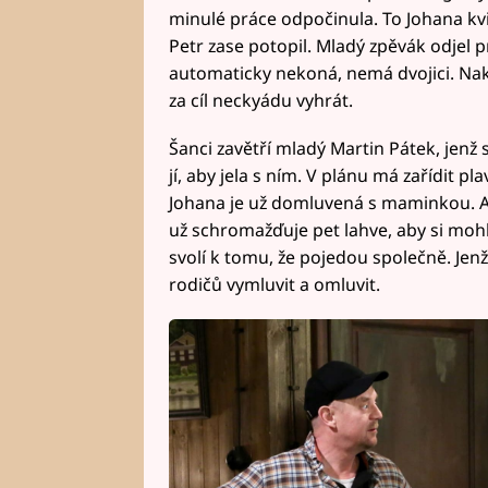
minulé práce odpočinula. To Johana kvit
Petr zase potopil. Mladý zpěvák odjel
automaticky nekoná, nemá dvojici. Na
za cíl neckyádu vyhrát.
Šanci zavětří mladý Martin Pátek, jenž
jí, aby jela s ním. V plánu má zařídit pl
Johana je už domluvená s maminkou. A
už schromažďuje pet lahve, aby si mohl 
svolí k tomu, že pojedou společně. Je
rodičů vymluvit a omluvit.