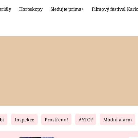
eriály
Horoskopy
Sledujte prima+
Filmový festival Karl
Celebrity
Recept
MÓDA A KRÁSA
HLAVNÍ JÍ
VZTAHY A SEX
SLADKÉ
PRIMA MAMINKA
ZDRAVÉ
bí
Inspekce
Prostřeno!
AYTO?
Módní alarm
Fresh
Living
RECEPTY
BYDLENÍ