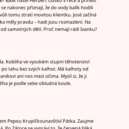
é? Balík našel Herbert Ouško v řece a přinesl
 se nakonec přiznají, že do vody balík hodili
ůli tomu ztratí movitou klientku. José začíná
atka měly pravdu – hadi jsou rozmazlení. Na
 od samotných dětí. Proč nemají rádi Ivanku?
la. Kobliha ve vysokém stupni těhotenství
l po tahu bez svých kalhot. Má kalhoty od
kovi ani nos mezi očima. Myslí si, že ji
liha je podle sebe obludná koule.
rem Pepou Krupičkounavštíví Pátka. Zaujme
ká. Po Zátoce se vypráví to, že červená bliká