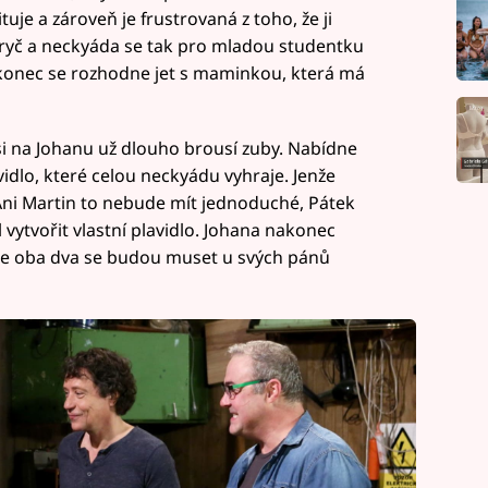
uje a zároveň je frustrovaná z toho, že ji
 pryč a neckyáda se tak pro mladou studentku
konec se rozhodne jet s maminkou, která má
 si na Johanu už dlouho brousí zuby. Nabídne
avidlo, které celou neckyádu vyhraje. Jenže
ni Martin to nebude mít jednoduché, Pátek
vytvořit vlastní plavidlo. Johana nakonec
nže oba dva se budou muset u svých pánů