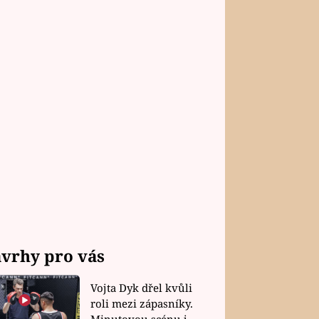
vrhy pro vás
Vojta Dyk dřel kvůli
roli mezi zápasníky.
Minutovou scénu jel