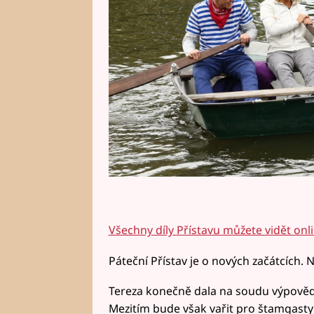
Všechny díly Přístavu můžete vidět onl
Páteční Přístav je o nových začátcích. N
Tereza konečně dala na soudu výpověď 
Mezitím bude však vařit pro štamgasty 