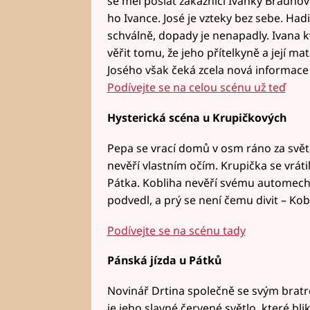
se měl poslat zákaznici Ivanky Braunov
ho Ivance. José je vzteky bez sebe. Hadi
schválně, dopady je nenapadly. Ivana kv
věřit tomu, že jeho přítelkyně a její m
Josého však čeká zcela nová informace
Podívejte se na celou scénu už teď
Hysterická scéna u Krupičkových
Pepa se vrací domů v osm ráno za svět
nevěří vlastním očím. Krupička se vráti
Pátka. Kobliha nevěří svému automechani
podvedl, a prý se není čemu divit – Kob
Podívejte se na scénu tady
Pánská jízda u Pátků
Novinář Drtina společně se svým brat
je jeho slavné červené světlo, které bli