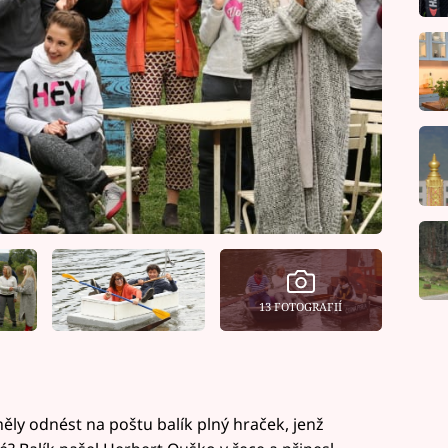
13 FOTOGRAFIÍ
měly odnést na poštu balík plný hraček, jenž