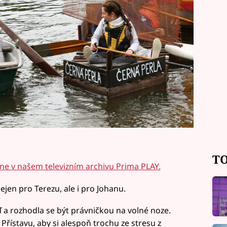
TO
ine v našem televizním archivu Prima PLAY.
ejen pro Terezu, ale i pro Johanu.
a rozhodla se být právničkou na volné noze.
Přístavu, aby si alespoň trochu ze stresu z