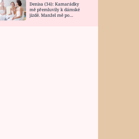
Denisa (34): Kamarádky
mě přemluvily k dámské
jízdě. Manžel mě po
návratu zaskočil