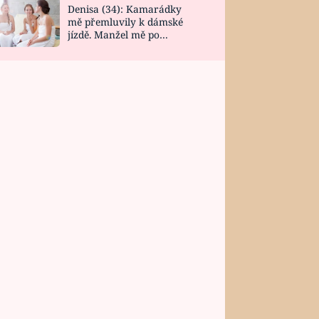
Denisa (34): Kamarádky
mě přemluvily k dámské
jízdě. Manžel mě po
návratu zaskočil