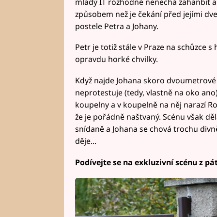
mladý IT rozhodně nenechá zahanbit a
způsobem než je čekání před jejími dv
postele Petra a Johany.
Petr je totiž stále v Praze na schůzce 
opravdu horké chvilky.
Když najde Johana skoro dvoumetrové 
neprotestuje (tedy, vlastně na oko ano
koupelny a v koupelně na něj narazí Ro
že je pořádně naštvaný. Scénu však děl
snídaně a Johana se chová trochu divně
děje...
Podívejte se na exkluzivní scénu z pá