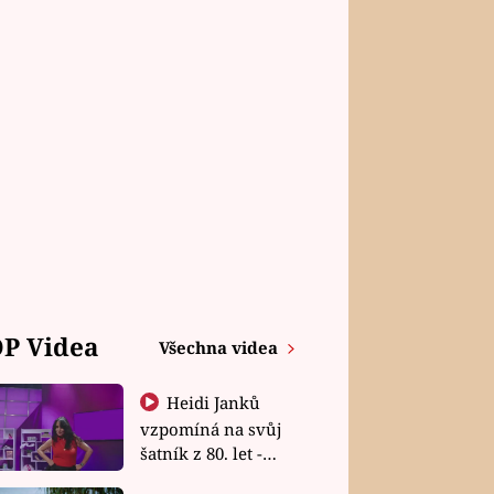
P Videa
Všechna videa
Heidi Janků
vzpomíná na svůj
šatník z 80. let -
Shopaholičky