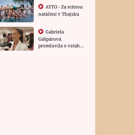
AYTO - Za scénou
natáčení v Thajsku
Gabriela
Gášpárová
promluvila o vztahu
a zakládání rodiny