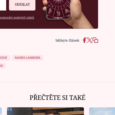
ODESLAT
racování osobních údajů
Sdílejte článek
EDIE
MAREK LAMBORA
ÁK
PŘEČTĚTE SI TAKÉ