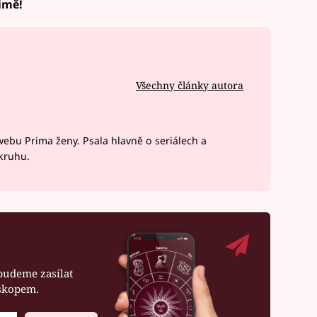
rimě!
Všechny články autora
webu Prima ženy. Psala hlavně o seriálech a
okruhu.
budeme zasílat
oskopem.