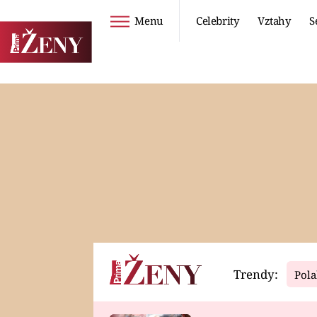
Menu
Celebrity
Vztahy
S
Seriály
Životní styl
ZOO
DIETY A HUBNUTÍ
PROSTŘENO!
CESTOVÁNÍ A
DOVOLENÁ
DUCH
ZDRAVÍ
Trendy:
Pola
Horoskopy
Video
ASTROČLÁNKY
SERIÁLY