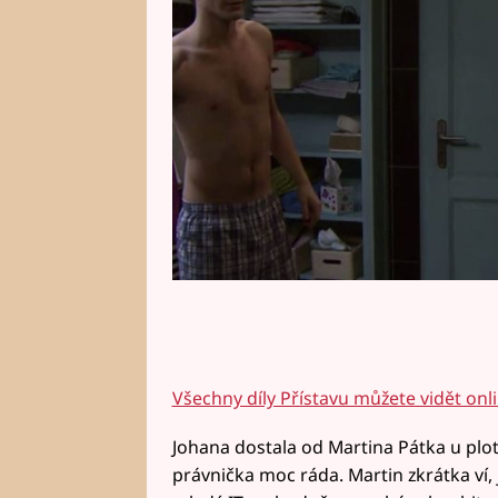
Všechny díly Přístavu můžete vidět onl
Johana dostala od Martina Pátka u plot
právnička moc ráda. Martin zkrátka ví, j