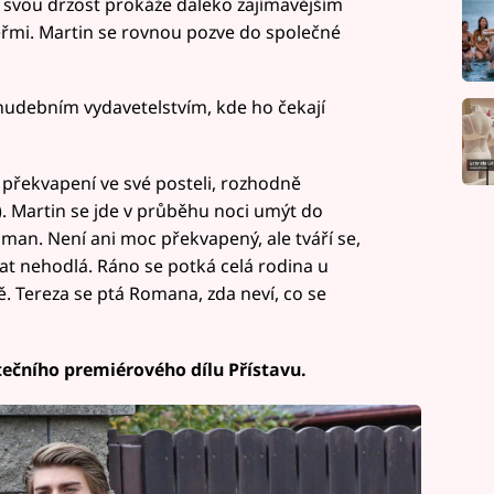
 svou drzost prokáže daleko zajímavějším
eřmi. Martin se rovnou pozve do společné
s hudebním vydavetelstvím, kde ho čekají
překvapení ve své posteli, rozhodně
). Martin se jde v průběhu noci umýt do
man. Není ani moc překvapený, ale tváří se,
at nehodlá. Ráno se potká celá rodina u
. Tereza se ptá Romana, zda neví, co se
tečního premiérového dílu Přístavu.