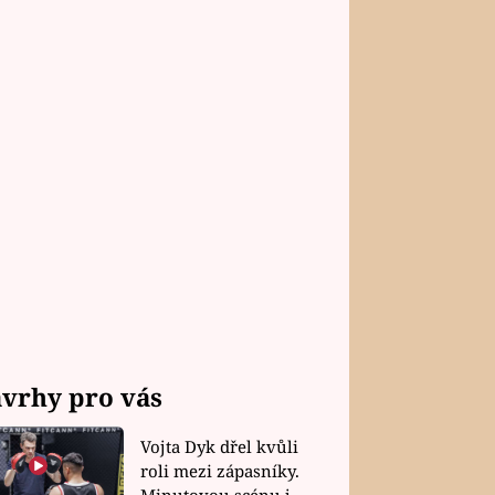
vrhy pro vás
Vojta Dyk dřel kvůli
roli mezi zápasníky.
Minutovou scénu jel