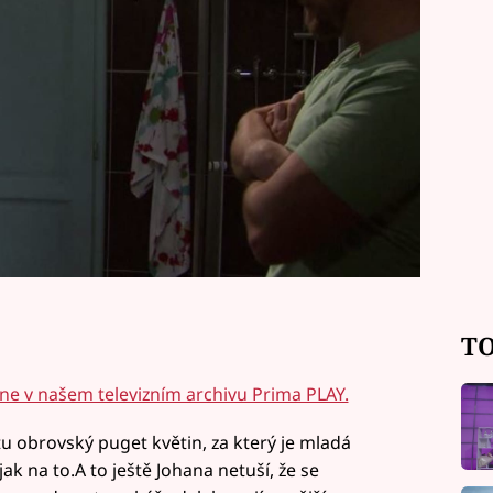
TO
ine v našem televizním archivu Prima PLAY.
u obrovský puget květin, za který je mladá
ak na to.A to ještě Johana netuší, že se