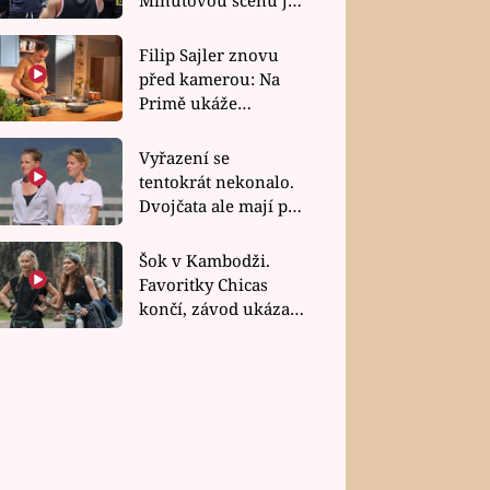
bez dubla
Filip Sajler znovu
před kamerou: Na
Primě ukáže
poctivou kuchyni i
rychlé recepty
Vyřazení se
tentokrát nekonalo.
Dvojčata ale mají po
uzavření třetí etapy
závodu nůž na krku
Šok v Kambodži.
Favoritky Chicas
končí, závod ukázal
svou nejtvrdší tvář