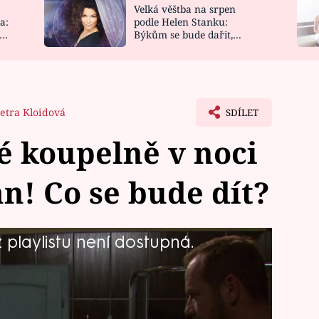
Velká věštba na srpen
NOVINKY
ZAHRADA
a:
podle Helen Stanku:
y
Býkům se bude dařit,
VIDEORECEPTY
DESIGN
Vodnáře čeká jízda
etra Kloidová
SDÍLET
é koupelně v noci
! Co se bude dít?
playlistu není dostupná.
 Tak trochu se v noci pozval k Johaně
ze. Jejich sladké tajemství však dlouho
te se na exkluzivní scénu z
stavu.