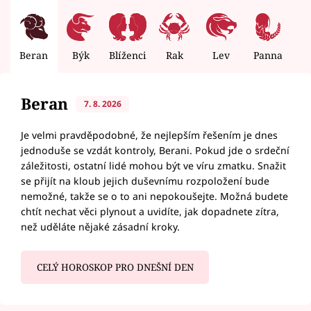
Beran
Býk
Blíženci
Rak
Lev
Panna
V
Beran
7. 8. 2026
Je velmi pravděpodobné, že nejlepším řešením je dnes
jednoduše se vzdát kontroly, Berani. Pokud jde o srdeční
záležitosti, ostatní lidé mohou být ve víru zmatku. Snažit
se přijít na kloub jejich duševnímu rozpoložení bude
nemožné, takže se o to ani nepokoušejte. Možná budete
chtít nechat věci plynout a uvidíte, jak dopadnete zítra,
než uděláte nějaké zásadní kroky.
CELÝ HOROSKOP PRO DNEŠNÍ DEN