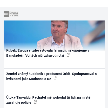
Kubek: Evropa si zdevastovala farmacii, nakupujeme v
Bangladéši. Vojtěch ničí zdravotnictví
Zemřel známý hudebník a producent Orbit. Spolupracoval s
hvězdami jako Madonna a U2
Útok v Tanvaldu: Pachatel měl pobodat tři lidi, na místě
zasahuje policie