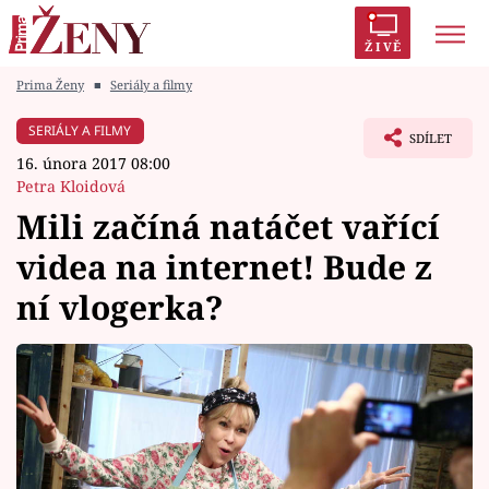
ŽIVĚ
Prima Ženy
■
Seriály a filmy
Trendy:
Polabí
Inspekce
Prostřeno!
AYTO?
SERIÁLY A FILMY
SDÍLET
Módní alarm
Zrádci
Proměny
16. února 2017 08:00
Petra Kloidová
Mili začíná natáčet vařící
videa na internet! Bude z
Témata
ní vlogerka?
Celebrity
Vztahy
Seriály