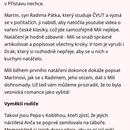
v Přístavu nechce.
Martin, syn Radima Pátka, který studuje ČVUT a vyzná
se v počítačích, ji nabídl, aby natočila youtube videa o
vaření české klasiky, což jde samozřejmě Mili nejlépe.
Natáčení je hodně zábavné - Mili se snaží správně
artikulovat a popisovat všechny kroky. V tom je vyruší i
Drak, který si rozhodně nepřeje, aby se u nich v
kuchyni natáčelo.
Mili během prvního natáčení dokonce dokáže popsat
Martinovi, jak se s Radimem, jeho otcem, dali s Mili
dohromady. Už teď vám můžeme prozradit, že to byla
vesnická romance jako vyšitá!
Vyměklí rodiče
Takoví jsou Pepa s Koblihou, kteří zjistí, že jejich
náctiletá Anča se poprvé zamilovala na táboře.
Momentálně si jejich dcera přeje, aby za ní její milý