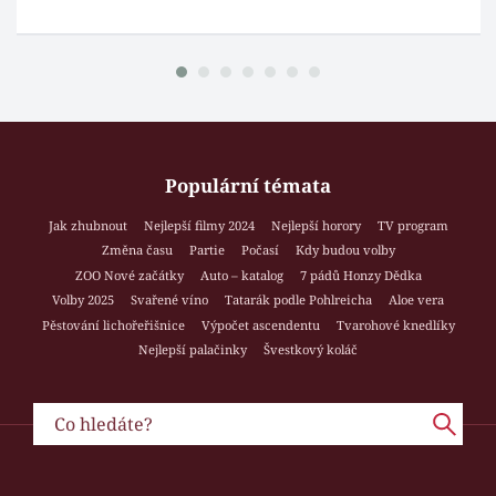
Populární témata
Jak zhubnout
Nejlepší filmy 2024
Nejlepší horory
TV program
Změna času
Partie
Počasí
Kdy budou volby
ZOO Nové začátky
Auto – katalog
7 pádů Honzy Dědka
Volby 2025
Svařené víno
Tatarák podle Pohlreicha
Aloe vera
Pěstování lichořeřišnice
Výpočet ascendentu
Tvarohové knedlíky
Nejlepší palačinky
Švestkový koláč