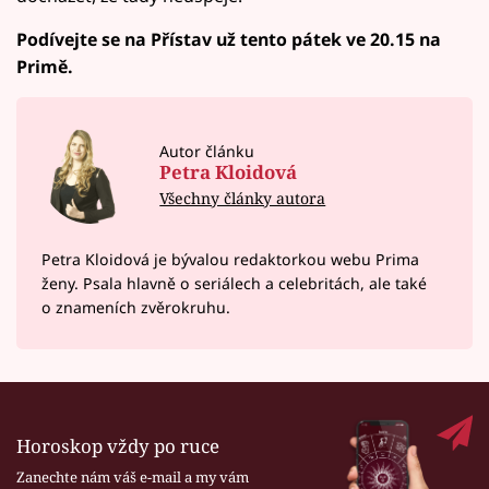
Podívejte se na Přístav už tento pátek ve 20.15 na
Primě.
Autor článku
Petra Kloidová
Všechny články autora
Petra Kloidová je bývalou redaktorkou webu Prima
ženy. Psala hlavně o seriálech a celebritách, ale také
o znameních zvěrokruhu.
Horoskop vždy po ruce
Zanechte nám váš e-mail a my vám