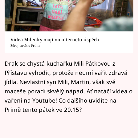
Horoskopy
Sledujte prima+
Filmový festival Karlovy Vary
Videa Milenky mají na internetu úspěch
Pořady
Zdroj: archiv Prima
Mámy sobě
Drak se chystá kuchařku Mili Pátkovou z
Přístavu vyhodit, protože neumí vařit zdravá
Přihlášení
jídla. Nevlastní syn Mili, Martin, však své
maceše poradí skvělý nápad. Ať natáčí videa o
vaření na Youtube! Co dalšího uvidíte na
Sledujte nás
Primě tento pátek ve 20.15?