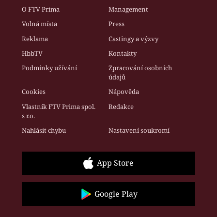
O FTV Prima
Management
Volná místa
Press
Reklama
Castingy a výzvy
HbbTV
Kontakty
Podmínky užívání
Zpracování osobních
údajů
Cookies
Nápověda
Vlastník FTV Prima spol.
Redakce
s r.o.
Nahlásit chybu
Nastavení soukromí
App Store
Google Play