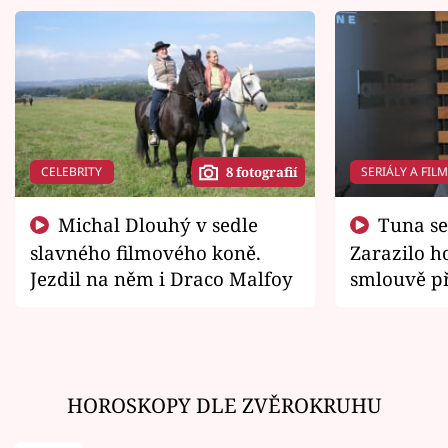
CELEBRITY
SERIÁLY A FIL
8 fotografií
Michal Dlouhý v sedle
Tuna se chtěl vrátit domů.
slavného filmového koně.
Zarazilo ho
Jezdil na něm i Draco Malfoy
smlouvě př
zemřít
HOROSKOPY DLE ZVĚROKRUHU