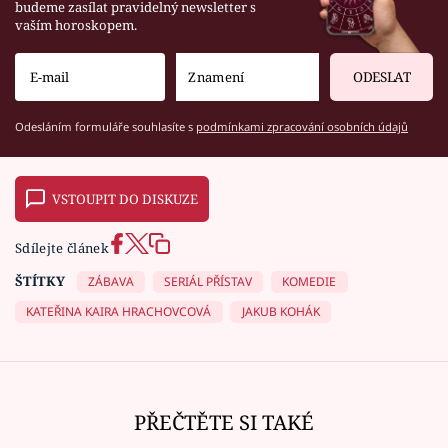
budeme zasílat pravidelný newsletter s
vaším horoskopem.
ODESLAT
Odesláním formuláře souhlasíte s
podmínkami zpracování osobních údajů
VSTOUPIT DO DISKUZE
Sdílejte článek
ŠTÍTKY
ZÁBAVA
SERIÁL PŘÍSTAV
KOMEDIE
KATEŘINA KAIRA HRACHOVCOVÁ
JAKUB KOHÁK
PŘEČTĚTE SI TAKÉ