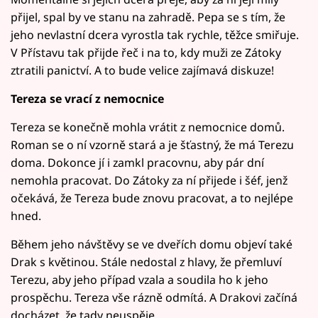
přijel, spal by ve stanu na zahradě. Pepa se s tím, že
jeho nevlastní dcera vyrostla tak rychle, těžce smiřuje.
V Přístavu tak přijde řeč i na to, kdy muži ze Zátoky
ztratili panictví. A to bude velice zajímavá diskuze!
Tereza se vrací z nemocnice
Tereza se konečně mohla vrátit z nemocnice domů.
Roman se o ní vzorně stará a je šťastný, že má Terezu
doma. Dokonce jí i zamkl pracovnu, aby pár dní
nemohla pracovat. Do Zátoky za ní přijede i šéf, jenž
očekává, že Tereza bude znovu pracovat, a to nejlépe
hned.
Během jeho návštěvy se ve dveřích domu objeví také
Drak s květinou. Stále nedostal z hlavy, že přemluví
Terezu, aby jeho případ vzala a soudila ho k jeho
prospěchu. Tereza vše rázně odmítá. A Drakovi začíná
docházet, že tady neuspěje.