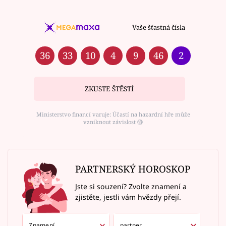
Vaše šťastná čísla
36
33
10
4
9
46
2
ZKUSTE ŠTĚSTÍ
Ministerstvo financí varuje: Účastí na hazardní hře může
vzniknout závislost ⑱
PARTNERSKÝ HOROSKOP
Jste si souzení? Zvolte znamení a
zjistěte, jestli vám hvězdy přejí.