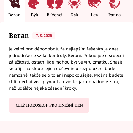
Beran
Býk
Blíženci
Rak
Lev
Panna
V
Beran
7. 8. 2026
Je velmi pravděpodobné, že nejlepším řešením je dnes
jednoduše se vzdát kontroly, Berani. Pokud jde o srdeční
záležitosti, ostatní lidé mohou být ve víru zmatku. Snažit
se přijít na kloub jejich duševnímu rozpoložení bude
nemožné, takže se o to ani nepokoušejte. Možná budete
chtít nechat věci plynout a uvidíte, jak dopadnete zítra,
než uděláte nějaké zásadní kroky.
CELÝ HOROSKOP PRO DNEŠNÍ DEN