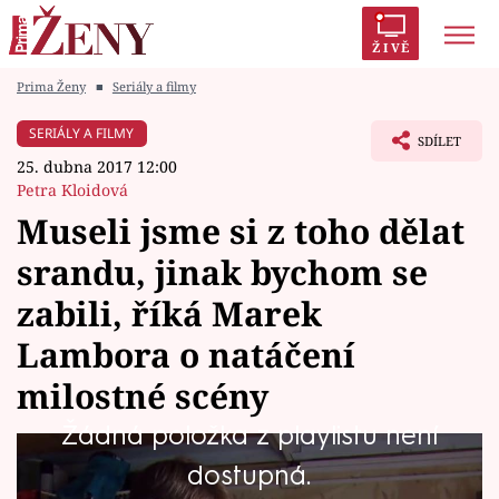
ŽIVĚ
Prima Ženy
■
Seriály a filmy
Trendy:
Polabí
Inspekce
Prostřeno!
AYTO?
SERIÁLY A FILMY
SDÍLET
Módní alarm
Zrádci
Proměny
25. dubna 2017 12:00
Petra Kloidová
Museli jsme si z toho dělat
srandu, jinak bychom se
Témata
zabili, říká Marek
Celebrity
Lambora o natáčení
milostné scény
Vztahy
Žádná položka z playlistu není
Seriály
Páteční díl všechny diváky poněkud překvapil
dostupná.