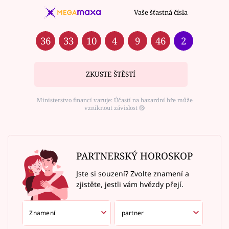
Vaše šťastná čísla
36
33
10
4
9
46
2
ZKUSTE ŠTĚSTÍ
Ministerstvo financí varuje: Účastí na hazardní hře může
vzniknout závislost ⑱
PARTNERSKÝ HOROSKOP
Jste si souzení? Zvolte znamení a
zjistěte, jestli vám hvězdy přejí.