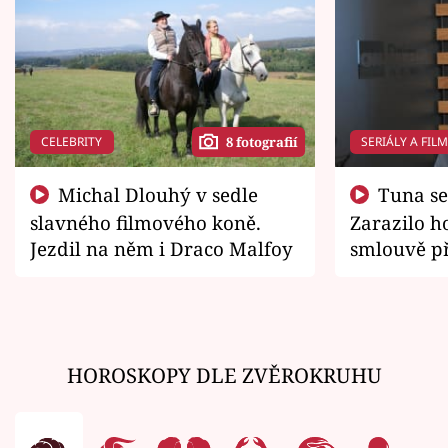
CELEBRITY
SERIÁLY A FIL
8 fotografií
Michal Dlouhý v sedle
Tuna se chtěl vrátit domů.
slavného filmového koně.
Zarazilo ho
Jezdil na něm i Draco Malfoy
smlouvě př
zemřít
HOROSKOPY DLE ZVĚROKRUHU