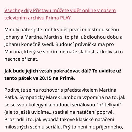
Všechny díly Přístavu můžete vidět online v našem
televizním archivu Prima PLAY.
Minulý pátek jste mohli vidět první milostnou scénu
Johany a Martina. Martin si to přál už dlouhou dobu a
Johanu konečně svedl. Budoucí právnička má pro
Martina, který se s ničím nemaže slabost, ačkoliv si to
nechce přiznat.
Jak bude jejich vztah pokračovat dál? To uvidíte už
tento pátek ve 20.15 na Primě.
Podívejte se na rozhovor s představitelem Martina
Pátka. Sympatický Marek Lambora vzpomíná na to, jak
se se svou kolegyní a budoucí seriálovou "přítelkyní"
(ale to ještě uvidíme...) setkal na natáčení poprvé.
Prozradil i to, jak vypadá takové klasické natáčení
milostných scén u seriálu. Prý to není nic příjemného,