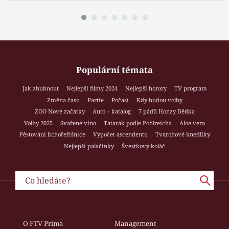
Populární témata
Jak zhubnout
Nejlepší filmy 2024
Nejlepší horory
TV program
Změna času
Partie
Počasí
Kdy budou volby
ZOO Nové začátky
Auto – katalog
7 pádů Honzy Dědka
Volby 2025
Svařené víno
Tatarák podle Pohlreicha
Aloe vera
Pěstování lichořeřišnice
Výpočet ascendentu
Tvarohové knedlíky
Nejlepší palačinky
Švestkový koláč
O FTV Prima
Management