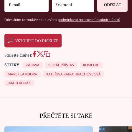
ODESLAT
Odesláním formuláře souhlasíte s
podmínkami zpracování osobních údajů
VSTOUPIT DO DISKUZE
Sdílejte článek
ŠTÍTKY
ZÁBAVA
SERIÁL PŘÍSTAV
KOMEDIE
MAREK LAMBORA
KATEŘINA KAIRA HRACHOVCOVÁ
JAKUB KOHÁK
PŘEČTĚTE SI TAKÉ