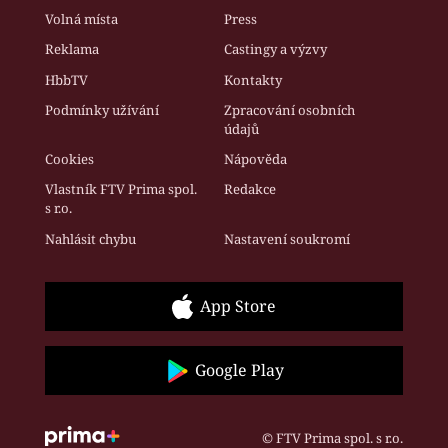
Volná místa
Press
Reklama
Castingy a výzvy
HbbTV
Kontakty
Podmínky užívání
Zpracování osobních
údajů
Cookies
Nápověda
Vlastník FTV Prima spol.
Redakce
s r.o.
Nahlásit chybu
Nastavení soukromí
App Store
Google Play
© FTV Prima spol. s r.o.