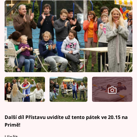
Další díl Přístavu uvidíte už tento pátek ve 20.15 na
Primě!
Uložit