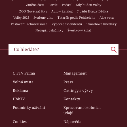
Změna času
Partie
Počasí
Kdy budou volby
ZOO Nové začátky
Auto – katalog
7 pádů Honzy Dědka
Volby 2025
Svařené víno
Tatarák podle Pohlreicha
Aloe vera
Pěstování lichořeřišnice
Výpočet ascendentu
Tvarohové knedlíky
Nejlepší palačinky
Švestkový koláč
O FTV Prima
Management
Volná místa
Press
Reklama
Castingy a výzvy
HbbTV
Kontakty
Podmínky užívání
Zpracování osobních
údajů
Cookies
Nápověda