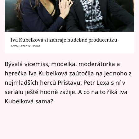
Horoskopy
Sledujte prima+
Filmový festival Karlovy Vary
Iva Kubelková si zahraje hudebné producentku
Pořady
Zdroj: archiv Prima
Mámy sobě
Bývalá vicemiss, modelka, moderátorka a
herečka Iva Kubelková zaútočila na jednoho z
Přihlášení
nejmladších herců Přístavu. Petr Lexa s ní v
seriálu ještě hodně zažije. A co na to říká Iva
Kubelková sama?
Sledujte nás