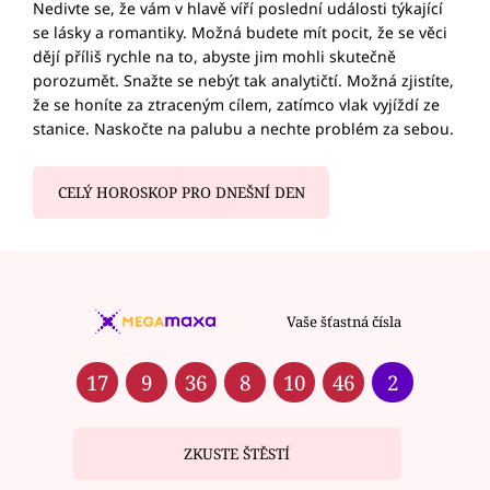
Nedivte se, že vám v hlavě víří poslední události týkající
se lásky a romantiky. Možná budete mít pocit, že se věci
dějí příliš rychle na to, abyste jim mohli skutečně
porozumět. Snažte se nebýt tak analytičtí. Možná zjistíte,
že se honíte za ztraceným cílem, zatímco vlak vyjíždí ze
stanice. Naskočte na palubu a nechte problém za sebou.
CELÝ HOROSKOP PRO DNEŠNÍ DEN
Vaše šťastná čísla
17
9
36
8
10
46
2
ZKUSTE ŠTĚSTÍ