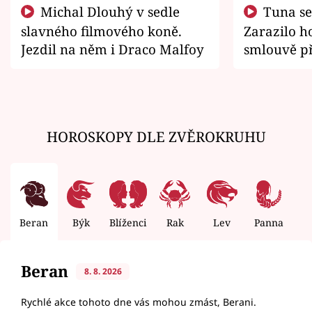
Michal Dlouhý v sedle
Tuna se chtěl vrátit domů.
slavného filmového koně.
Zarazilo ho
Jezdil na něm i Draco Malfoy
smlouvě př
zemřít
HOROSKOPY DLE ZVĚROKRUHU
Beran
Býk
Blíženci
Rak
Lev
Panna
V
Beran
8. 8. 2026
Rychlé akce tohoto dne vás mohou zmást, Berani.