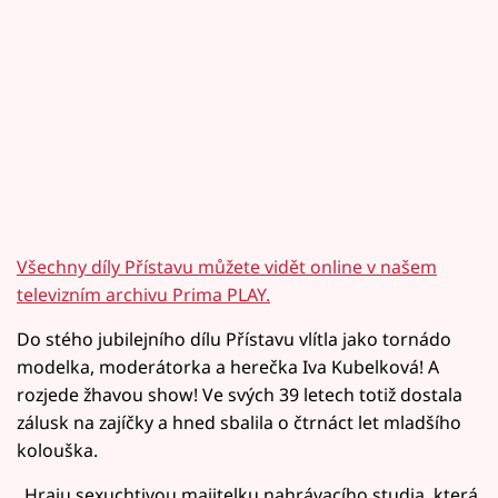
Všechny díly Přístavu můžete vidět online v našem
televizním archivu Prima PLAY.
Do stého jubilejního dílu Přístavu vlítla jako tornádo
modelka, moderátorka a herečka Iva Kubelková! A
rozjede žhavou show! Ve svých 39 letech totiž dostala
zálusk na zajíčky a hned sbalila o čtrnáct let mladšího
kolouška.
„Hraju sexuchtivou majitelku nahrávacího studia, která