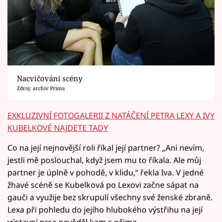
Nacvičování scény
Zdroj: archiv Prima
EXKLUZIVNÍ FOTOGALERII Z NATÁČENÍ PETRA LEXY A IVY
KUBELKOVÉ NAJDETE TADY
Co na její nejnovější roli říkal její partner? „Ani nevím,
jestli mě poslouchal, když jsem mu to říkala. Ale můj
partner je úplně v pohodě, v klidu,“ řekla Iva. V jedné
žhavé scéně se Kubelková po Lexovi začne sápat na
gauči a využije bez skrupulí všechny své ženské zbraně.
Lexa při pohledu do jejího hlubokého výstřihu na její
výstavní prsa nevěděl kam s očima.