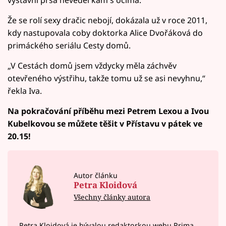
Že se rolí sexy dračic nebojí, dokázala už v roce 2011,
kdy nastupovala coby doktorka Alice Dvořáková do
primáckého seriálu Cesty domů.
„V Cestách domů jsem vždycky měla záchvěv
otevřeného výstřihu, takže tomu už se asi nevyhnu,“
řekla Iva.
Na pokračování příběhu mezi Petrem Lexou a Ivou
Kubelkovou se můžete těšit v Přístavu v pátek ve
20.15!
Autor článku
Petra Kloidová
Všechny články autora
Petra Kloidová je bývalou redaktorkou webu Prima