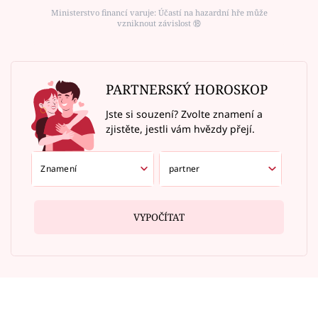
Ministerstvo financí varuje: Účastí na hazardní hře může
vzniknout závislost ⑱
PARTNERSKÝ HOROSKOP
Jste si souzení? Zvolte znamení a
zjistěte, jestli vám hvězdy přejí.
VYPOČÍTAT