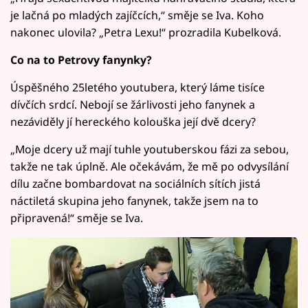
je lačná po mladých zajíčcích,“ směje se Iva. Koho
nakonec ulovila? „Petra Lexu!“ prozradila Kubelková.
Co na to Petrovy fanynky?
Úspěšného 25letého youtubera, který láme tisíce
dívčích srdcí. Nebojí se žárlivosti jeho fanynek a
nezáviděly jí hereckého kolouška její dvě dcery?
„Moje dcery už mají tuhle youtuberskou fázi za sebou,
takže ne tak úplně. Ale očekávám, že mě po odvysílání
dílu začne bombardovat na sociálních sítích jistá
náctiletá skupina jeho fanynek, takže jsem na to
připravená!“ směje se Iva.