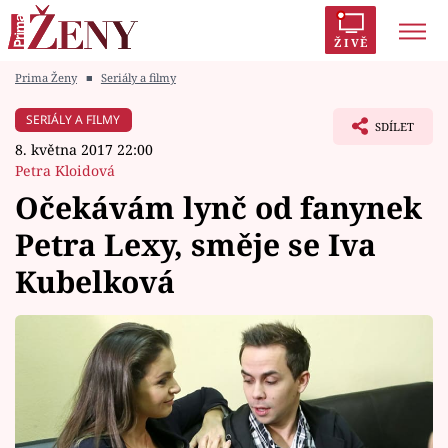
ŽIVĚ
Prima Ženy
■
Seriály a filmy
Trendy:
Polabí
Inspekce
Prostřeno!
AYTO?
SERIÁLY A FILMY
SDÍLET
Módní alarm
Zrádci
Proměny
8. května 2017 22:00
Petra Kloidová
Očekávám lynč od fanynek
Petra Lexy, směje se Iva
Témata
Kubelková
Celebrity
Vztahy
Seriály