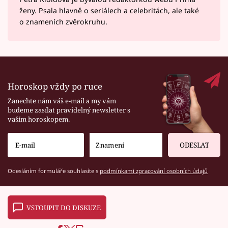
ženy. Psala hlavně o seriálech a celebritách, ale také
o znameních zvěrokruhu.
Horoskop vždy po ruce
Zanechte nám váš e-mail a my vám
budeme zasílat pravidelný newsletter s
vaším horoskopem.
ODESLAT
Odesláním formuláře souhlasíte s
podmínkami zpracování osobních údajů
VSTOUPIT DO DISKUZE