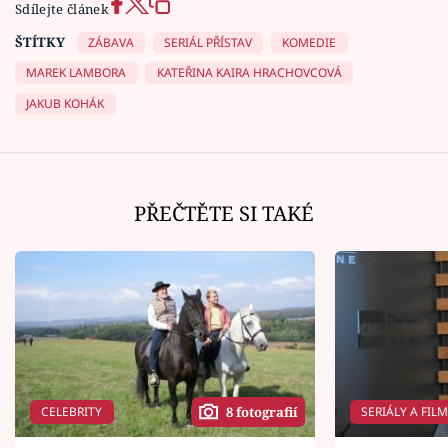
Sdílejte článek
ŠTÍTKY
ZÁBAVA
SERIÁL PŘÍSTAV
KOMEDIE
MAREK LAMBORA
KATEŘINA KAIRA HRACHOVCOVÁ
JAKUB KOHÁK
PŘEČTĚTE SI TAKÉ
CELEBRITY
SERIÁLY A FIL
8 fotografií