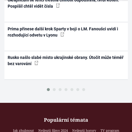
Ukrajincům se lehčí trestná činnost odpouštěla, tvrdí Koten.
Pospíšil chtěl vidět čísla
Prima přinese další krok Sparty v boji o LM. Fanoušci uvidí i
rozhodující odvetu v Lyonu
Rusko našlo slabé místo ukrajinské obrany. Útočit může téměř
bez varování
Populární témata
Jak zhubnout
Nejlepší filmy 2024
Nejlepší horory
TV program