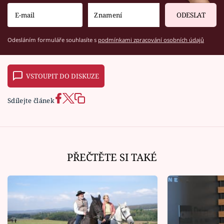
ODESLAT
Odesláním formuláře souhlasíte s
podmínkami zpracování osobních údajů
VSTOUPIT DO DISKUZE
Sdílejte článek
PŘEČTĚTE SI TAKÉ