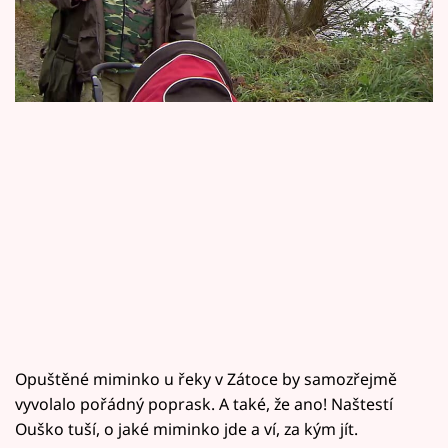
Horoskopy
Přístavu.
Sledujte prima+
Filmový festival Karlovy Vary
Pořady
Mámy sobě
Přihlášení
Sledujte nás
Opuštěné miminko u řeky v Zátoce by samozřejmě
vyvolalo pořádný poprask. A také, že ano! Naštestí
Ouško tuší, o jaké miminko jde a ví, za kým jít.