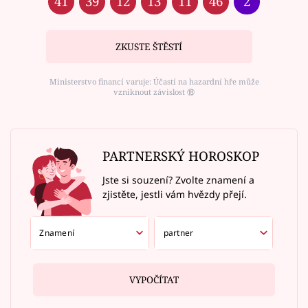
41
39
12
13
11
46
2
ZKUSTE ŠTĚSTÍ
Ministerstvo financí varuje: Účastí na hazardní hře může
vzniknout závislost ⑱
PARTNERSKÝ HOROSKOP
Jste si souzení? Zvolte znamení a
zjistěte, jestli vám hvězdy přejí.
VYPOČÍTAT