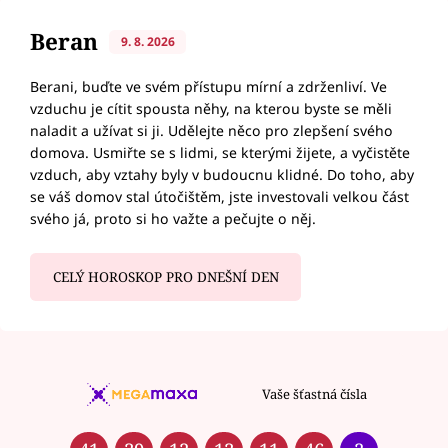
Beran
9. 8. 2026
Berani, buďte ve svém přístupu mírní a zdrženliví. Ve
vzduchu je cítit spousta něhy, na kterou byste se měli
naladit a užívat si ji. Udělejte něco pro zlepšení svého
domova. Usmiřte se s lidmi, se kterými žijete, a vyčistěte
vzduch, aby vztahy byly v budoucnu klidné. Do toho, aby
se váš domov stal útočištěm, jste investovali velkou část
svého já, proto si ho važte a pečujte o něj.
CELÝ HOROSKOP PRO DNEŠNÍ DEN
Vaše šťastná čísla