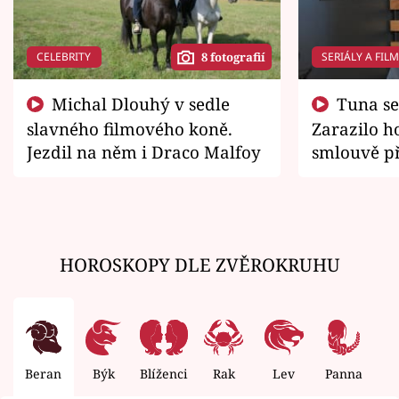
CELEBRITY
SERIÁLY A FIL
8 fotografií
Michal Dlouhý v sedle
Tuna se chtěl vrátit domů.
slavného filmového koně.
Zarazilo ho
Jezdil na něm i Draco Malfoy
smlouvě př
zemřít
HOROSKOPY DLE ZVĚROKRUHU
Beran
Býk
Blíženci
Rak
Lev
Panna
V