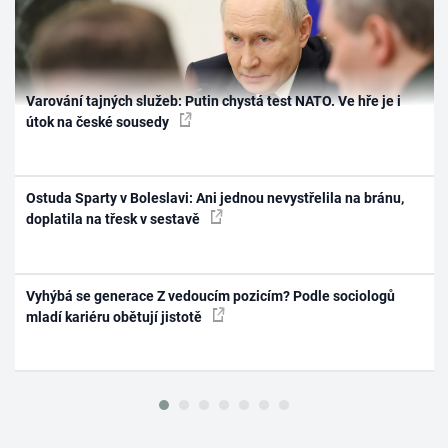
Varování tajných služeb: Putin chystá test NATO. Ve hře je i
útok na české sousedy
Ostuda Sparty v Boleslavi: Ani jednou nevystřelila na bránu,
doplatila na třesk v sestavě
Vyhýbá se generace Z vedoucím pozicím? Podle sociologů
mladí kariéru obětují jistotě