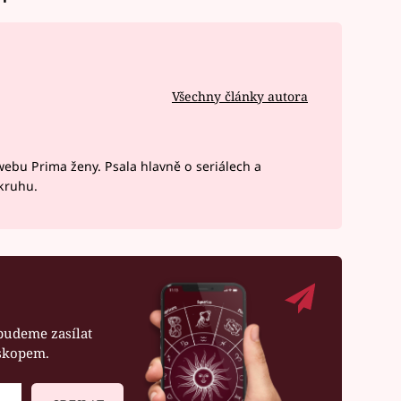
Všechny články autora
webu Prima ženy. Psala hlavně o seriálech a
okruhu.
budeme zasílat
oskopem.