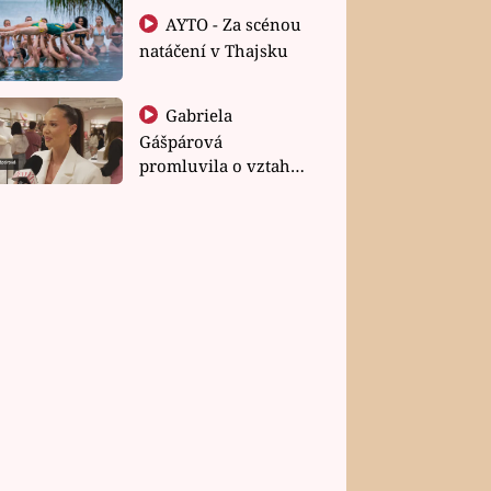
AYTO - Za scénou
natáčení v Thajsku
Gabriela
Gášpárová
promluvila o vztahu
a zakládání rodiny