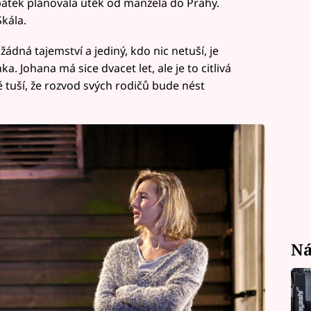
n pátek plánovala útěk od manžela do Prahy.
Skála.
ádná tajemství a jediný, kdo nic netuší, je
. Johana má sice dvacet let, ale je to citlivá
ě tuší, že rozvod svých rodičů bude nést
Ná