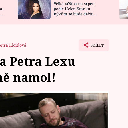
Velká věštba na srpen
NOVINKY
ZAHRADA
a:
podle Helen Stanku:
y
Býkům se bude dařit,
VIDEORECEPTY
DESIGN
Vodnáře čeká jízda
etra Kloidová
SDÍLET
na Petra Lexu
ně namol!