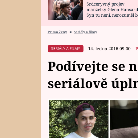
Srdceryvný projev
SNÁŘ
CELEBRITY
manželky Glena Hansard
Syn tu není, nerozuměl b
HOROSKOP NA
VAŘENÍ
tomu, vysvětlila
ROK 2023
Prima Ženy
■
Seriály a filmy
14. ledna 2016 09:00
P
SERIÁLY A FILMY
Podívejte se 
seriálově úpl