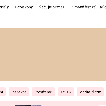
eriály
Horoskopy
Sledujte prima+
Filmový festival Karl
Celebrity
Recept
MÓDA A KRÁSA
HLAVNÍ JÍ
VZTAHY A SEX
SLADKÉ
PRIMA MAMINKA
ZDRAVÉ
bí
Inspekce
Prostřeno!
AYTO?
Módní alarm
Fresh
Living
RECEPTY
BYDLENÍ