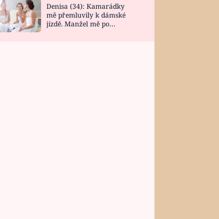
Denisa (34): Kamarádky
mě přemluvily k dámské
jízdě. Manžel mě po
návratu zaskočil