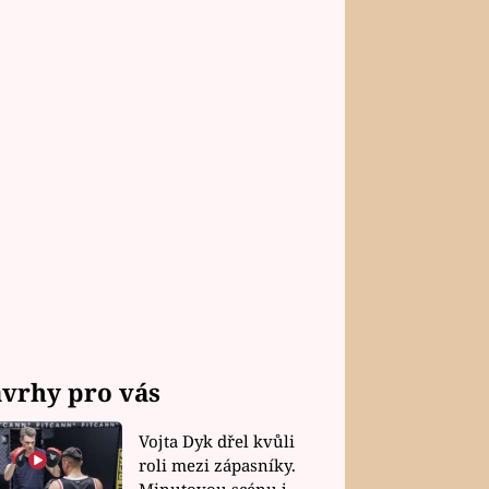
vrhy pro vás
Vojta Dyk dřel kvůli
roli mezi zápasníky.
Minutovou scénu jel