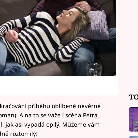
TO
pokračování příběhu oblíbené nevěrné
man). A na to se váže i scéna Petra
dl, jak asi vypadá opilý. Můžeme vám
dně roztomilý!