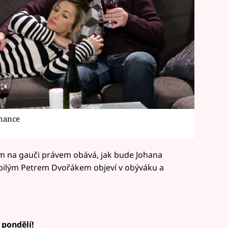
ohance
m na gauči právem obává, jak bude Johana
opilým Petrem Dvořákem objeví v obýváku a
 pondělí!