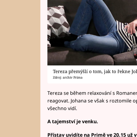
Tereza přemýšlí o tom, jak to řekne J
Zdroj: archiv Prima
Tereza se během relaxování s Romane
reagovat. Johana se však s roztomile 
všechno vidí.
A tajemství je venku.
Přístav uvidíte na Primě ve 20.15 už v