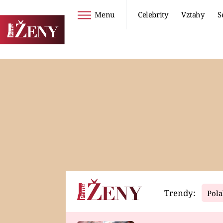
Menu
Celebrity
Vztahy
S
Seriály
Životní styl
ZOO
DIETY A HUBNUTÍ
PROSTŘENO!
CESTOVÁNÍ A
DOVOLENÁ
DUCH
ZDRAVÍ
Trendy:
Pola
Horoskopy
Video
ASTROČLÁNKY
SERIÁLY