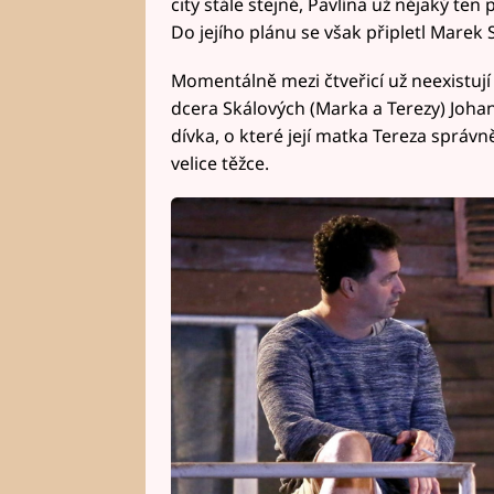
city stále stejné, Pavlína už nějaký te
Do jejího plánu se však připletl Marek 
Momentálně mezi čtveřicí už neexistují ž
dcera Skálových (Marka a Terezy) Johanka
dívka, o které její matka Tereza správn
velice těžce.