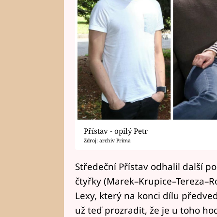
Přístav - opilý Petr
Zdroj: archiv Prima
Středeční Přístav odhalil další 
čtyřky (Marek–Krupice–Tereza–Ro
Lexy, který na konci dílu předve
už teď prozradit, že je u toho ho