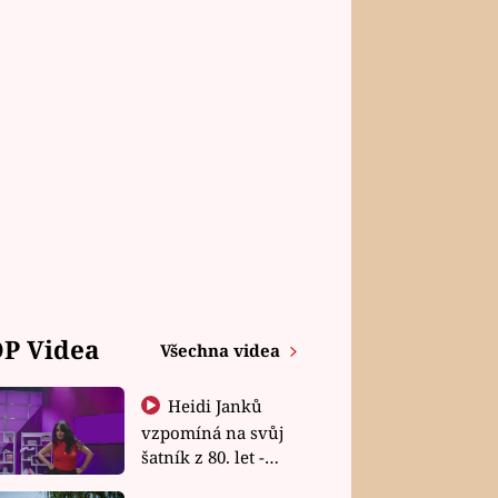
P Videa
Všechna videa
Heidi Janků
vzpomíná na svůj
šatník z 80. let -
Shopaholičky