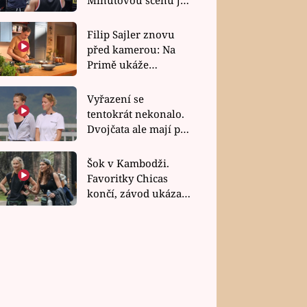
bez dubla
Filip Sajler znovu
před kamerou: Na
Primě ukáže
poctivou kuchyni i
rychlé recepty
Vyřazení se
tentokrát nekonalo.
Dvojčata ale mají po
uzavření třetí etapy
závodu nůž na krku
Šok v Kambodži.
Favoritky Chicas
končí, závod ukázal
svou nejtvrdší tvář