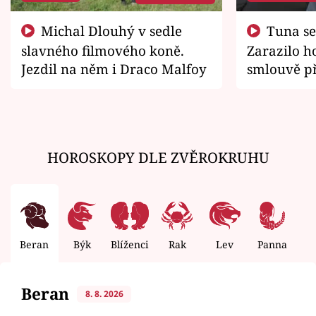
Michal Dlouhý v sedle
Tuna se chtěl vrátit domů.
slavného filmového koně.
Zarazilo ho
Jezdil na něm i Draco Malfoy
smlouvě př
zemřít
HOROSKOPY DLE ZVĚROKRUHU
Beran
Býk
Blíženci
Rak
Lev
Panna
V
Beran
8. 8. 2026