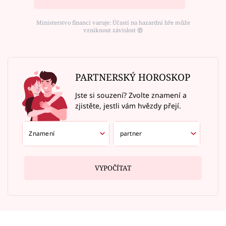
Ministerstvo financí varuje: Účastí na hazardní hře může
vzniknout závislost ⑱
PARTNERSKÝ HOROSKOP
Jste si souzení? Zvolte znamení a
zjistěte, jestli vám hvězdy přejí.
VYPOČÍTAT