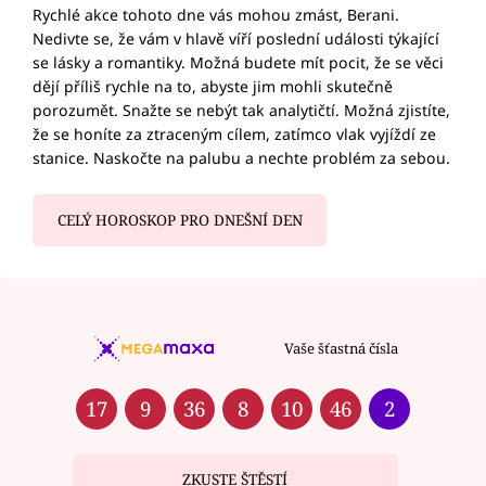
Rychlé akce tohoto dne vás mohou zmást, Berani.
Nedivte se, že vám v hlavě víří poslední události týkající
se lásky a romantiky. Možná budete mít pocit, že se věci
dějí příliš rychle na to, abyste jim mohli skutečně
porozumět. Snažte se nebýt tak analytičtí. Možná zjistíte,
že se honíte za ztraceným cílem, zatímco vlak vyjíždí ze
stanice. Naskočte na palubu a nechte problém za sebou.
CELÝ HOROSKOP PRO DNEŠNÍ DEN
Vaše šťastná čísla
17
9
36
8
10
46
2
ZKUSTE ŠTĚSTÍ