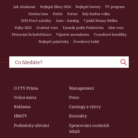
Jak zhubnout
Nejlepší filmy 2024
Nejlepší horory
TV program
Změna času
Partie
Počasí
Kdy budou volby
ZOO Nové začátky
Auto – katalog
7 pádů Honzy Dědka
Volby 2025
Svařené víno
Tatarák podle Pohlreicha
Aloe vera
Pěstování lichořeřišnice
Výpočet ascendentu
Tvarohové knedlíky
Nejlepší palačinky
Švestkový koláč
O FTV Prima
Management
Volná místa
Press
Reklama
Castingy a výzvy
HbbTV
Kontakty
Podmínky užívání
Zpracování osobních
údajů