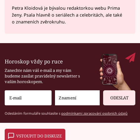
Petra Kloidová je bývalou redaktorkou webu Prima
ženy. Psala hlavně o seriálech a celebritách, ale také
o znameních zvěrokruhu.
Horoskop vždy po ruce
Zanechte nám váš e-mail a my vám
budeme zasílat pravidelný newsletter s
vaším horoskopem.
ODESLAT
Odesláním formuláře souhlasíte s
podmínkami zpracování osobních údajů
VSTOUPIT DO DISKUZE