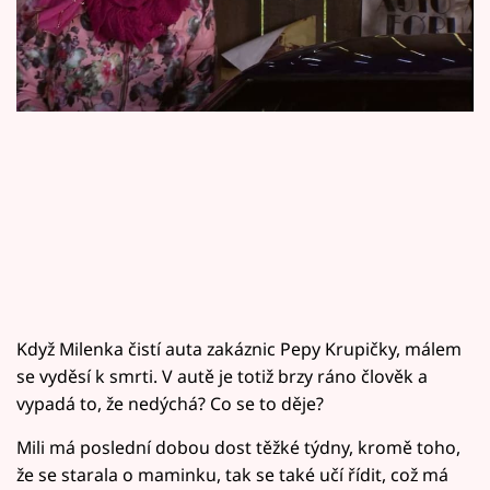
Horoskopy
Sledujte prima+
Filmový festival Karlovy Vary
Pořady
Mámy sobě
Přihlášení
Když Milenka čistí auta zakáznic Pepy Krupičky, málem
Sledujte nás
se vyděsí k smrti. V autě je totiž brzy ráno člověk a
vypadá to, že nedýchá? Co se to děje?
Mili má poslední dobou dost těžké týdny, kromě toho,
že se starala o maminku, tak se také učí řídit, což má