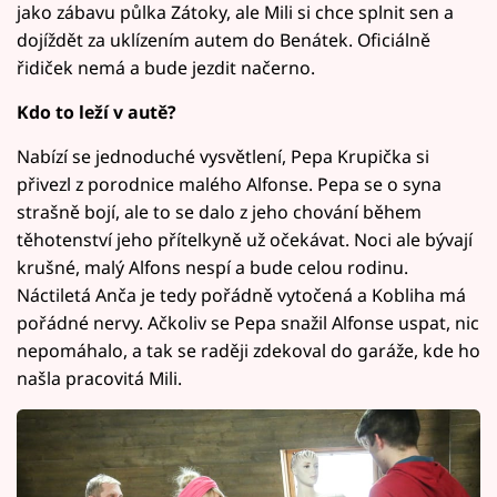
jako zábavu půlka Zátoky, ale Mili si chce splnit sen a
dojíždět za uklízením autem do Benátek. Oficiálně
řidiček nemá a bude jezdit načerno.
Kdo to leží v autě?
Nabízí se jednoduché vysvětlení, Pepa Krupička si
přivezl z porodnice malého Alfonse. Pepa se o syna
strašně bojí, ale to se dalo z jeho chování během
těhotenství jeho přítelkyně už očekávat. Noci ale bývají
krušné, malý Alfons nespí a bude celou rodinu.
Náctiletá Anča je tedy pořádně vytočená a Kobliha má
pořádné nervy. Ačkoliv se Pepa snažil Alfonse uspat, nic
nepomáhalo, a tak se raději zdekoval do garáže, kde ho
našla pracovitá Mili.