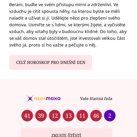
Berani, buďte ve svém přístupu mírní a zdrženliví. Ve
vzduchu je cítit spousta něhy, na kterou byste se měli
naladit a užívat si ji. Udělejte něco pro zlepšení svého
domova. Usmiřte se s lidmi, se kterými žijete, a vyčistěte
vzduch, aby vztahy byly v budoucnu klidné. Do toho, aby
se váš domov stal útočištěm, jste investovali velkou část
svého já, proto si ho važte a pečujte o něj.
CELÝ HOROSKOP PRO DNEŠNÍ DEN
Vaše šťastná čísla
41
39
12
13
11
46
2
ZKUSTE ŠTĚSTÍ