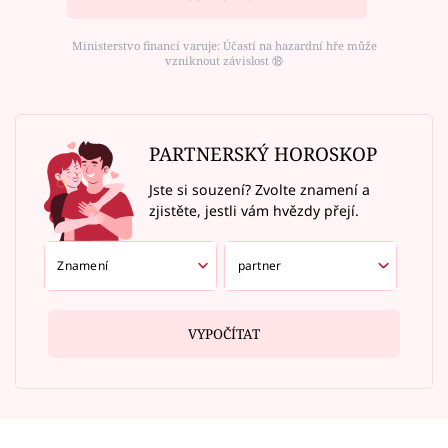
Ministerstvo financí varuje: Účastí na hazardní hře může
vzniknout závislost ⑱
PARTNERSKÝ HOROSKOP
Jste si souzení? Zvolte znamení a
zjistěte, jestli vám hvězdy přejí.
VYPOČÍTAT