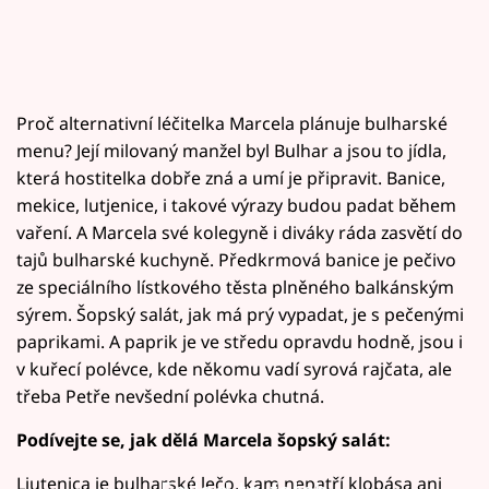
Proč alternativní léčitelka Marcela plánuje bulharské
menu? Její milovaný manžel byl Bulhar a jsou to jídla,
která hostitelka dobře zná a umí je připravit. Banice,
mekice, lutjenice, i takové výrazy budou padat během
vaření. A Marcela své kolegyně i diváky ráda zasvětí do
tajů bulharské kuchyně. Předkrmová banice je pečivo
ze speciálního lístkového těsta plněného balkánským
sýrem. Šopský salát, jak má prý vypadat, je s pečenými
paprikami. A paprik je ve středu opravdu hodně, jsou i
v kuřecí polévce, kde někomu vadí syrová rajčata, ale
třeba Petře nevšední polévka chutná.
Podívejte se, jak dělá Marcela šopský salát:
Ljutenica je bulharské lečo, kam nepatří klobása ani