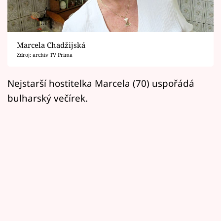
Horoskopy
Sledujte prima+
Marcela Chadžijská
Filmový festival Karlovy Vary
Zdroj: archiv TV Prima
Pořady
Nejstarší hostitelka Marcela (70) uspořádá
bulharský večírek.
Mámy sobě
Přihlášení
Sledujte nás