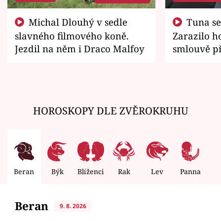
Michal Dlouhý v sedle
Tuna se chtěl vrátit domů.
slavného filmového koně.
Zarazilo ho
Jezdil na něm i Draco Malfoy
smlouvě př
zemřít
HOROSKOPY DLE ZVĚROKRUHU
Beran
Býk
Blíženci
Rak
Lev
Panna
V
Beran
9. 8. 2026