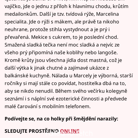
Failed to fetch
vajíčko, jde o jednu z příloh k hlavnímu chodu, krůtím
medailonkům. Další je tzv. tvídová rýže, Marcelina
specialita. Jde o rýži s mákem, ale právě ta nikoho
neuhrane, protože stihla vystydnout a je prý i
převařená. Mekice s cukrem, to je poslední chod.
Smažená sladká tečka není moc sladká a nejvíc ze
všeho prý připomíná naše koblihy nebo langoše.
Kromě krůty jsou všechna jídla dost mastná, což je
další výtka k jinak chutné a zajímavé ukázce z
balkánské kuchyně. Nálada u Marcely je výborná, starší
ročníky si mají stále co povídat, hostitelka dbá na to,
aby se nikdo nenudil. Během svého večírku kolegyně
seznámí i s náplní své ezoterické činnosti a předvede
malé čarování s mobilním telefonem.
Podívejte se, na co holky při šmějdění narazily:
SLEDUJTE PROSTŘENO
ONLINE
Failed to fetch