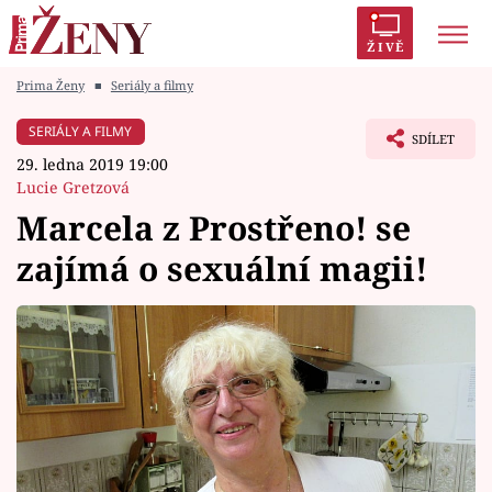
ŽIVĚ
Prima Ženy
■
Seriály a filmy
Trendy:
Polabí
Inspekce
Prostřeno!
AYTO?
SERIÁLY A FILMY
SDÍLET
Módní alarm
Zrádci
Proměny
29. ledna 2019 19:00
Lucie Gretzová
Marcela z Prostřeno! se
zajímá o sexuální magii!
Témata
Celebrity
Vztahy
Seriály