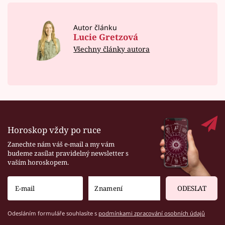
Autor článku
Lucie Gretzová
Všechny články autora
Horoskop vždy po ruce
Zanechte nám váš e-mail a my vám
budeme zasílat pravidelný newsletter s
vaším horoskopem.
ODESLAT
Odesláním formuláře souhlasíte s
podmínkami zpracování osobních údajů