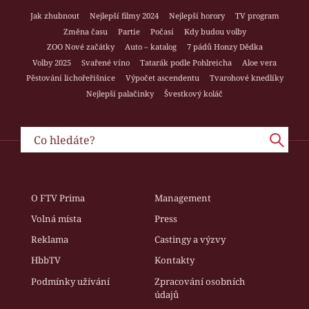
Jak zhubnout
Nejlepší filmy 2024
Nejlepší horory
TV program
Změna času
Partie
Počasí
Kdy budou volby
ZOO Nové začátky
Auto – katalog
7 pádů Honzy Dědka
Volby 2025
Svařené víno
Tatarák podle Pohlreicha
Aloe vera
Pěstování lichořeřišnice
Výpočet ascendentu
Tvarohové knedlíky
Nejlepší palačinky
Švestkový koláč
O FTV Prima
Management
Volná místa
Press
Reklama
Castingy a výzvy
HbbTV
Kontakty
Podmínky užívání
Zpracování osobních
údajů