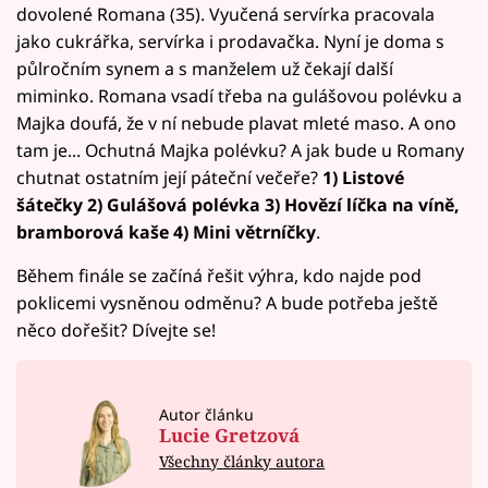
dovolené Romana (35). Vyučená servírka pracovala
jako cukrářka, servírka i prodavačka. Nyní je doma s
půlročním synem a s manželem už čekají další
miminko. Romana vsadí třeba na gulášovou polévku a
Majka doufá, že v ní nebude plavat mleté maso. A ono
tam je... Ochutná Majka polévku? A jak bude u Romany
chutnat ostatním její páteční večeře?
1) Listové
šátečky 2) Gulášová polévka 3) Hovězí líčka na víně,
bramborová kaše 4) Mini větrníčky
.
Během finále se začíná řešit výhra, kdo najde pod
poklicemi vysněnou odměnu? A bude potřeba ještě
něco dořešit? Dívejte se!
Autor článku
Lucie Gretzová
Všechny články autora