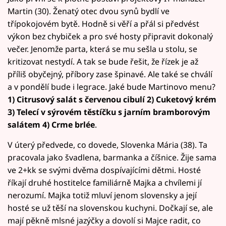
Martin (30). Ženatý otec dvou synů bydlí ve
třípokojovém bytě. Hodně si věří a přál si předvést
výkon bez chybiček a pro své hosty připravit dokonalý
večer. Jenomže parta, která se mu sešla u stolu, se
kritizovat nestydí. A tak se bude řešit, že řízek je až
příliš obyčejný, příbory zase špinavé. Ale také se chválí
a v pondělí bude i legrace. Jaké bude Martinovo menu?
1) Citrusový salát s červenou cibulí 2) Cuketový krém
3) Telecí v sýrovém těstíčku s jarním bramborovým
salátem 4) Crme brlée
.
V úterý předvede, co dovede, Slovenka Mária (38). Ta
pracovala jako švadlena, barmanka a číšnice. Žije sama
ve 2+kk se svými dvěma dospívajícími dětmi. Hosté
říkají druhé hostitelce familiárně Majka a chvílemi jí
nerozumí. Majka totiž mluví jenom slovensky a její
hosté se už těší na slovenskou kuchyni. Dočkají se, ale
mají pěkně mlsné jazýčky a dovolí si Majce radit, co