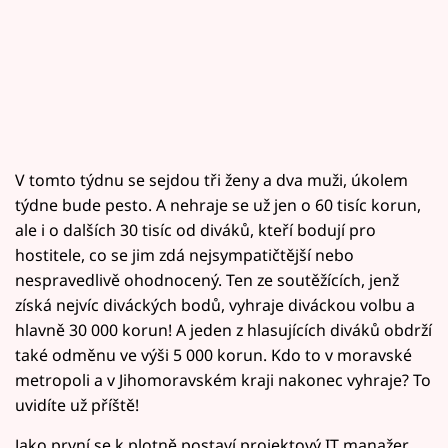
V tomto týdnu se sejdou tři ženy a dva muži, úkolem
týdne bude pesto. A nehraje se už jen o 60 tisíc korun,
ale i o dalších 30 tisíc od diváků, kteří bodují pro
hostitele, co se jim zdá nejsympatičtější nebo
nespravedlivě ohodnocený. Ten ze soutěžících, jenž
získá nejvíc diváckých bodů, vyhraje diváckou volbu a
hlavně 30 000 korun! A jeden z hlasujících diváků obdrží
také odměnu ve výši 5 000 korun. Kdo to v moravské
metropoli a v Jihomoravském kraji nakonec vyhraje? To
uvidíte už příště!
Jako první se k plotně postaví projektový IT manažer