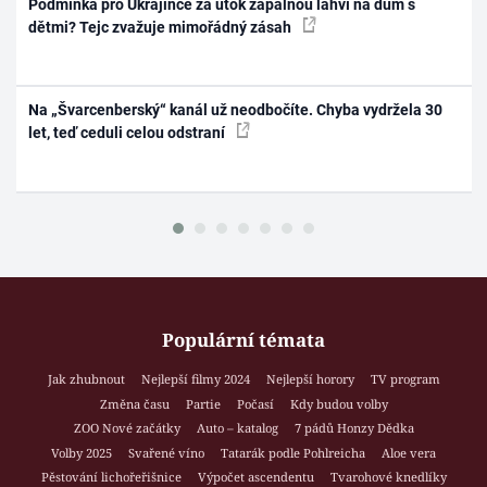
Podmínka pro Ukrajince za útok zápalnou lahví na dům s
dětmi? Tejc zvažuje mimořádný zásah
Na „Švarcenberský“ kanál už neodbočíte. Chyba vydržela 30
let, teď ceduli celou odstraní
Populární témata
Jak zhubnout
Nejlepší filmy 2024
Nejlepší horory
TV program
Změna času
Partie
Počasí
Kdy budou volby
ZOO Nové začátky
Auto – katalog
7 pádů Honzy Dědka
Volby 2025
Svařené víno
Tatarák podle Pohlreicha
Aloe vera
Pěstování lichořeřišnice
Výpočet ascendentu
Tvarohové knedlíky