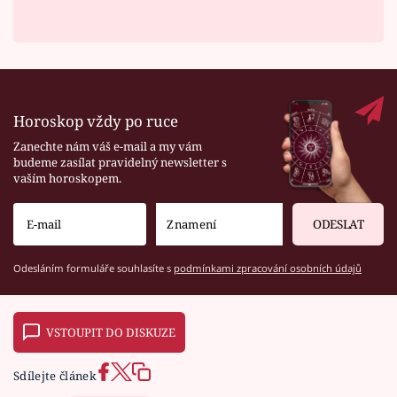
Horoskop vždy po ruce
Zanechte nám váš e-mail a my vám
budeme zasílat pravidelný newsletter s
vaším horoskopem.
ODESLAT
Odesláním formuláře souhlasíte s
podmínkami zpracování osobních údajů
VSTOUPIT DO DISKUZE
Sdílejte článek