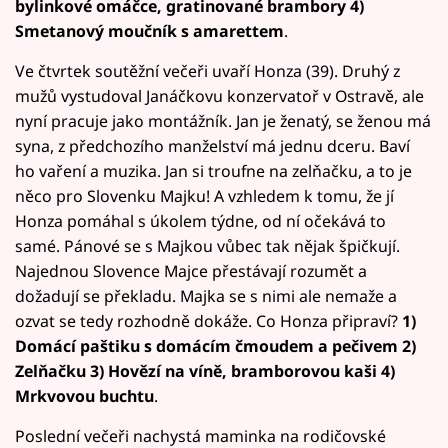
bylinkové omáčce, gratinované brambory 4)
Smetanový moučník s amarettem
.
Ve čtvrtek soutěžní večeři uvaří Honza (39). Druhý z
mužů vystudoval Janáčkovu konzervatoř v Ostravě, ale
nyní pracuje jako montážník. Jan je ženatý, se ženou má
syna, z předchozího manželství má jednu dceru. Baví
ho vaření a muzika. Jan si troufne na zelňačku, a to je
něco pro Slovenku Majku! A vzhledem k tomu, že jí
Honza pomáhal s úkolem týdne, od ní očekává to
samé. Pánové se s Majkou vůbec tak nějak špičkují.
Najednou Slovence Majce přestávají rozumět a
dožadují se překladu. Majka se s nimi ale nemaže a
ozvat se tedy rozhodně dokáže. Co Honza připraví?
1)
Domácí paštiku s domácím čmoudem a pečivem 2)
Zelňačku 3) Hovězí na víně, bramborovou kaši 4)
Mrkvovou buchtu
.
Poslední večeři nachystá maminka na rodičovské