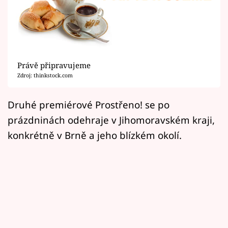
Horoskopy
Sledujte prima+
Filmový festival Karlovy Vary
Právě připravujeme
Pořady
Zdroj: thinkstock.com
Mámy sobě
Druhé premiérové Prostřeno! se po
prázdninách odehraje v Jihomoravském kraji,
Přihlášení
konkrétně v Brně a jeho blízkém okolí.
Sledujte nás