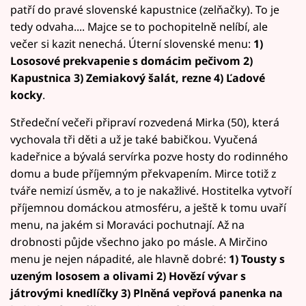
patří do pravé slovenské kapustnice (zelňačky). To je
tedy odvaha.... Majce se to pochopitelně nelíbí, ale
večer si kazit nenechá. Úterní slovenské menu:
1)
Lososové prekvapenie s domácim pečivom 2)
Kapustnica 3) Zemiakový šalát, rezne 4) Ľadové
kocky
.
Středeční večeři připraví rozvedená Mirka (50), která
vychovala tři děti a už je také babičkou. Vyučená
kadeřnice a bývalá servírka pozve hosty do rodinného
domu a bude příjemným překvapením. Mirce totiž z
tváře nemizí úsměv, a to je nakažlivé. Hostitelka vytvoří
příjemnou domáckou atmosféru, a ještě k tomu uvaří
menu, na jakém si Moraváci pochutnají. Až na
drobnosti půjde všechno jako po másle. A Mirčino
menu je nejen nápadité, ale hlavně dobré:
1) Tousty s
uzeným lososem a olivami 2) Hovězí vývar s
játrovými knedlíčky 3) Plněná vepřová panenka na