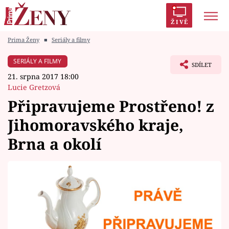
ŽIVĚ
Prima Ženy
■
Seriály a filmy
Trendy:
Polabí
Inspekce
Prostřeno!
AYTO?
SERIÁLY A FILMY
SDÍLET
Módní alarm
Zrádci
Proměny
21. srpna 2017 18:00
Lucie Gretzová
Připravujeme Prostřeno! z
Jihomoravského kraje,
Témata
Brna a okolí
Celebrity
Vztahy
Seriály