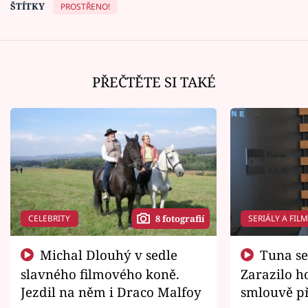
ŠTÍTKY
PROSTŘENO!
PŘEČTĚTE SI TAKÉ
CELEBRITY
SERIÁLY A FIL
8 fotografií
Michal Dlouhý v sedle
Tuna se chtěl vrátit domů.
slavného filmového koně.
Zarazilo ho
Jezdil na něm i Draco Malfoy
smlouvě př