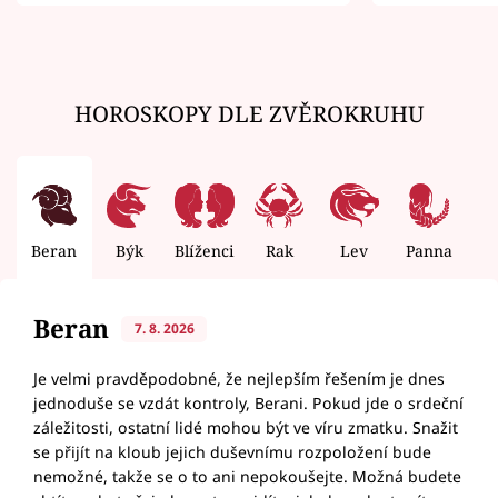
zemřít
HOROSKOPY DLE ZVĚROKRUHU
Beran
Býk
Blíženci
Rak
Lev
Panna
V
Beran
7. 8. 2026
Je velmi pravděpodobné, že nejlepším řešením je dnes
jednoduše se vzdát kontroly, Berani. Pokud jde o srdeční
záležitosti, ostatní lidé mohou být ve víru zmatku. Snažit
se přijít na kloub jejich duševnímu rozpoložení bude
nemožné, takže se o to ani nepokoušejte. Možná budete