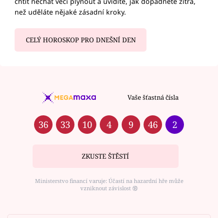
chtít nechat věci plynout a uvidíte, jak dopadnete zítra,
než uděláte nějaké zásadní kroky.
CELÝ HOROSKOP PRO DNEŠNÍ DEN
Vaše šťastná čísla
36
33
10
4
9
46
2
ZKUSTE ŠTĚSTÍ
Ministerstvo financí varuje: Účastí na hazardní hře může
vzniknout závislost ⑱