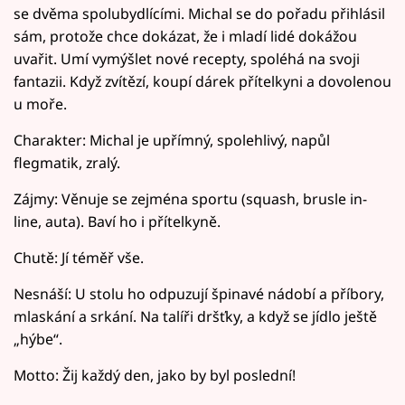
se dvěma spolubydlícími. Michal se do pořadu přihlásil
sám, protože chce dokázat, že i mladí lidé dokážou
uvařit. Umí vymýšlet nové recepty, spoléhá na svoji
fantazii. Když zvítězí, koupí dárek přítelkyni a dovolenou
u moře.
Charakter: Michal je upřímný, spolehlivý, napůl
flegmatik, zralý.
Zájmy: Věnuje se zejména sportu (squash, brusle in-
line, auta). Baví ho i přítelkyně.
Chutě: Jí téměř vše.
Nesnáší: U stolu ho odpuzují špinavé nádobí a příbory,
mlaskání a srkání. Na talíři dršťky, a když se jídlo ještě
„hýbe“.
Motto: Žij každý den, jako by byl poslední!