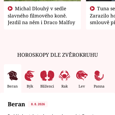
Michal Dlouhý v sedle
Tuna se chtěl vrátit domů.
slavného filmového koně.
Zarazilo ho
Jezdil na něm i Draco Malfoy
smlouvě př
zemřít
HOROSKOPY DLE ZVĚROKRUHU
Beran
Býk
Blíženci
Rak
Lev
Panna
V
Beran
8. 8. 2026