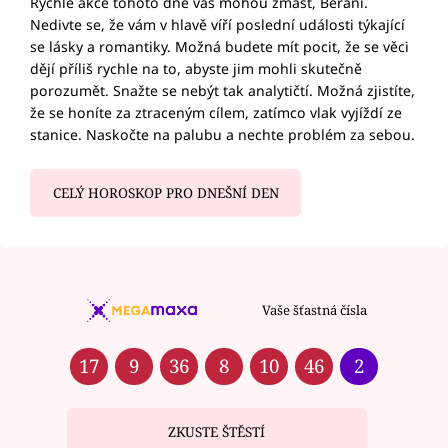
Rychlé akce tohoto dne vás mohou zmást, Berani.
Nedivte se, že vám v hlavě víří poslední události týkající
se lásky a romantiky. Možná budete mít pocit, že se věci
dějí příliš rychle na to, abyste jim mohli skutečně
porozumět. Snažte se nebýt tak analytičtí. Možná zjistíte,
že se honíte za ztraceným cílem, zatímco vlak vyjíždí ze
stanice. Naskočte na palubu a nechte problém za sebou.
CELÝ HOROSKOP PRO DNEŠNÍ DEN
Vaše šťastná čísla
17
9
36
8
10
46
2
ZKUSTE ŠTĚSTÍ