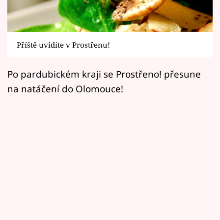
Horoskopy
Sledujte prima+
Příště uvidíte v Prostřenu!
Filmový festival Karlovy Vary
Po pardubickém kraji se Prostřeno! přesune
Pořady
na natáčení do Olomouce!
Mámy sobě
Přihlášení
Sledujte nás