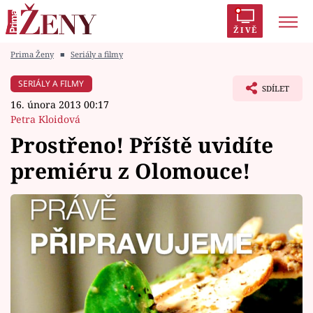
ŽIVĚ
Prima Ženy
■
Seriály a filmy
Trendy:
Polabí
Inspekce
Prostřeno!
AYTO?
SERIÁLY A FILMY
SDÍLET
Módní alarm
Zrádci
Proměny
16. února 2013 00:17
Petra Kloidová
Prostřeno! Příště uvidíte
premiéru z Olomouce!
Témata
Celebrity
Vztahy
Seriály