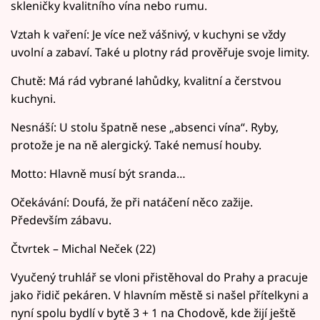
skleničky kvalitního vína nebo rumu.
Vztah k vaření: Je více než vášnivý, v kuchyni se vždy
uvolní a zabaví. Také u plotny rád prověřuje svoje limity.
Chutě: Má rád vybrané lahůdky, kvalitní a čerstvou
kuchyni.
Nesnáší: U stolu špatně nese „absenci vína“. Ryby,
protože je na ně alergický. Také nemusí houby.
Motto: Hlavně musí být sranda…
Očekávání: Doufá, že při natáčení něco zažije.
Především zábavu.
Čtvrtek – Michal Neček (22)
Vyučený truhlář se vloni přistěhoval do Prahy a pracuje
jako řidič pekáren. V hlavním městě si našel přítelkyni a
nyní spolu bydlí v bytě 3 + 1 na Chodově, kde žijí ještě