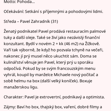
Motto: Pohoda…
Očekávání: Setkání s příjemnými a pohodovými lidmi.
Středa – Pavel Zahradník (31)
Ženatý podnikatel Pavel prodává restauracím palmové
tuky a další oleje. Také se živí jako nezávislý finanční
konzultant. Bydlí v novém 2 + kk (46 m2) na Žižkově.
Vaří tak výborně, že když ho pozvala tchyně na večeři,
nakonec jí prý musel něco ukuchtit sám. Doma se
kulinářství věnuje jen Pavel, který prý u sporáku
odpočívá. Pokud by se svým francouzským menu
vyhrál, koupil by manželce Michaele nový počítač a
sobě helmu na box (další velký koníček). Boxuje
manažerskou ligu.
Charakter: Pavel je extrovertní, podnikavý a optimista.
Zájmy: Baví ho box, thajský box, vaření, dobré filmy a