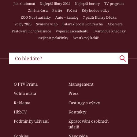
Jak zhubnout
Nejlepší filmy 2024
Nejlepší horory
TV program
Změna času
Partie
Počasí
Kdy budou volby
ZOO Nové začátky
Auto – katalog
7 pádů Honzy Dědka
Volby 2025
Svařené víno
Tatarák podle Pohlreicha
Aloe vera
Pěstování lichořeřišnice
Výpočet ascendentu
Tvarohové knedlíky
Nejlepší palačinky
Švestkový koláč
O FTV Prima
Management
Volná místa
Press
Reklama
Castingy a výzvy
HbbTV
Kontakty
Podmínky užívání
Zpracování osobních
údajů
Cookies
Nápověda