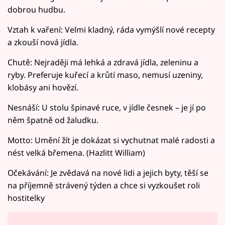
dobrou hudbu.
Vztah k vaření: Velmi kladný, ráda vymýšlí nové recepty
a zkouší nová jídla.
Chutě: Nejraději má lehká a zdravá jídla, zeleninu a
ryby. Preferuje kuřecí a krůtí maso, nemusí uzeniny,
klobásy ani hovězí.
Nesnáší: U stolu špinavé ruce, v jídle česnek – je jí po
něm špatně od žaludku.
Motto: Umění žít je dokázat si vychutnat malé radosti a
nést velká břemena. (Hazlitt William)
Očekávání: Je zvědavá na nové lidi a jejich byty, těší se
na příjemně strávený týden a chce si vyzkoušet roli
hostitelky