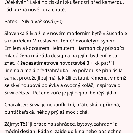
Očekávání: Láká ho získání zkušeností před kamerou,
rád pozná nové lidi a chutě.
Pátek – Silvia Vašková (30)
Slovenka Silvia žije v novém moderním bytě v Suchdole
s manželem Miroslavem, téměř dvouletým synem
Emilem a kocourem Helmutem. Harmonicky působící
mladá žena má ráda design a na jejím bydlení je to
znát. K šedesátimetrové novostavbě 3 + kk patří i
jídelna a malá předzahrádka. Do pořadu se přihlásila
sama, protože ji zajímá, jak žijí ostatní. K menu, v němž
se skví houbová polévka a ovocný koláč, inspirovalo
Silvii dětství. Pečené kuře je její nejoblíbenější jídlo.
Charakter: Silvia je nekonfliktní, přátelská, upřímná,
puntičkářská, někdy prý až moc tichá.
Zájmy: Těší ji práce na zahrádce, bytový, zahradní a
módní design. Ráda si zajde do kina nebo poslechne