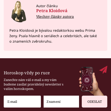
Autor článku
Petra Kloidová
Všechny články autora
Petra Kloidová je bývalou redaktorkou webu Prima
ženy. Psala hlavně o seriálech a celebritách, ale také
o znameních zvěrokruhu.
Horoskop vždy po ruce
Zanechte nám váš e-mail a my vám
budeme zasílat pravidelný newsletter s
vaším horoskopem.
ODESLAT