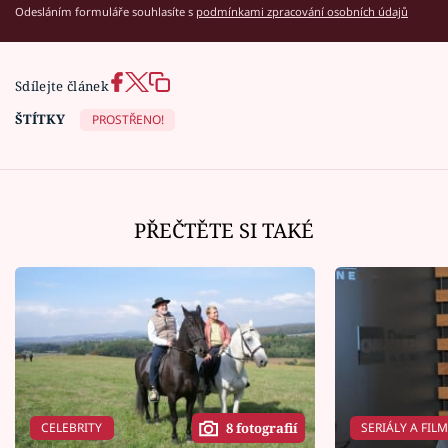
Odesláním formuláře souhlasíte s
podmínkami zpracování osobních údajů
Sdílejte článek
ŠTÍTKY
PROSTŘENO!
PŘEČTĚTE SI TAKÉ
CELEBRITY
SERIÁLY A FIL
8 fotografií