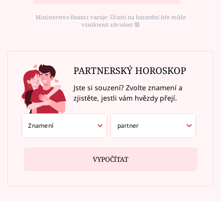
Ministerstvo financí varuje: Účastí na hazardní hře může
vzniknout závislost ⑱
PARTNERSKÝ HOROSKOP
Jste si souzení? Zvolte znamení a
zjistěte, jestli vám hvězdy přejí.
VYPOČÍTAT