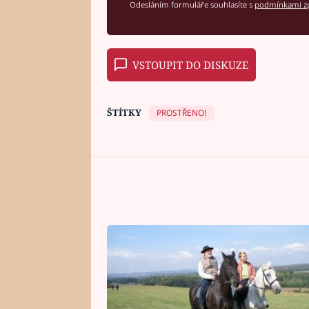
Odesláním formuláře souhlasíte s
podmínkami zp
VSTOUPIT DO DISKUZE
ŠTÍTKY
PROSTŘENO!