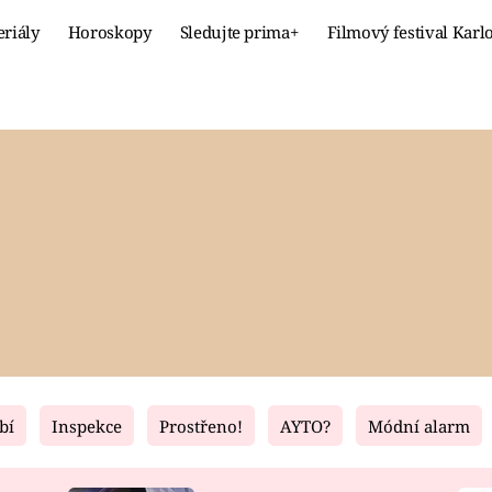
eriály
Horoskopy
Sledujte prima+
Filmový festival Karl
Celebrity
Recept
MÓDA A KRÁSA
HLAVNÍ JÍ
VZTAHY A SEX
SLADKÉ
PRIMA MAMINKA
ZDRAVÉ
bí
Inspekce
Prostřeno!
AYTO?
Módní alarm
Fresh
Living
RECEPTY
BYDLENÍ