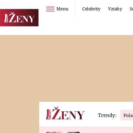
Menu
Celebrity
Vztahy
S
Seriály
Životní styl
ZOO
DIETY A HUBNUTÍ
PROSTŘENO!
CESTOVÁNÍ A
DOVOLENÁ
DUCH
ZDRAVÍ
Trendy:
Pola
Horoskopy
Video
ASTROČLÁNKY
SERIÁLY