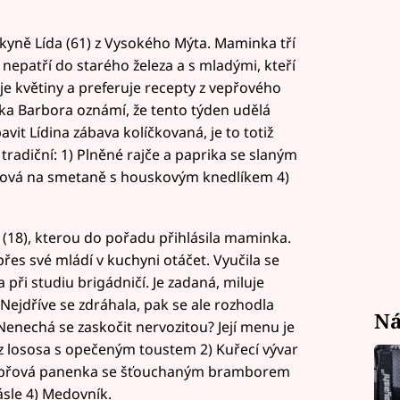
kyně Lída (61) z Vysokého Mýta. Maminka tří
nepatří do starého železa a s mladými, kteří
luje květiny a preferuje recepty z vepřového
ánka Barbora oznámí, že tento týden udělá
vit Lídina zábava kolíčkovaná, je to totiž
tradiční: 1) Plněné rajče a paprika se slaným
čková na smetaně s houskovým knedlíkem 4)
 (18), kterou do pořadu přihlásila maminka.
řes své mládí v kuchyni otáčet. Vyučila se
 při studiu brigádničí. Je zadaná, miluje
. Nejdříve se zdráhala, pak se ale rozhodla
Ná
Nenechá se zaskočit nervozitou? Její menu je
z lososa s opečeným toustem 2) Kuřecí vývar
 vepřová panenka se šťouchaným bramborem
sle 4) Medovník.