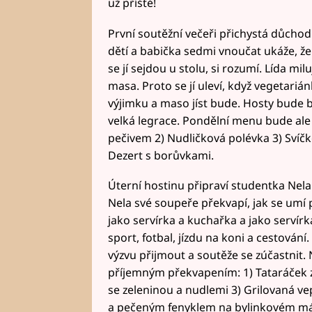
už příště!
První soutěžní večeři přichystá důchod
dětí a babička sedmi vnoučat ukáže, že 
se jí sejdou u stolu, si rozumí. Lída mi
masa. Proto se jí uleví, když vegetari
výjimku a maso jíst bude. Hosty bude ba
velká legrace. Pondělní menu bude ale 
pečivem 2) Nudličková polévka 3) Sví
Dezert s borůvkami.
Úterní hostinu připraví studentka Nela
Nela své soupeře překvapí, jak se umí p
jako servírka a kuchařka a jako servírka
sport, fotbal, jízdu na koni a cestování
výzvu přijmout a soutěže se zúčastnit. 
příjemným překvapením: 1) Tataráček 
se zeleninou a nudlemi 3) Grilovaná
a pečeným fenyklem na bylinkovém má