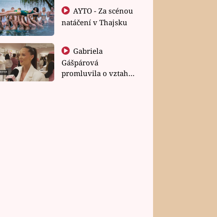
AYTO - Za scénou
natáčení v Thajsku
Gabriela
Gášpárová
promluvila o vztahu
a zakládání rodiny