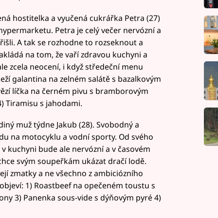
ná hostitelka a vyučená cukrářka Petra (27)
v hypermarketu. Petra je celý večer nervózní a
přišli. A tak se rozhodne to rozseknout a
zakládá na tom, že vaří zdravou kuchyni a
le zcela neocení, i když středeční menu
eží galantina na zelném salátě s bazalkovým
ězí líčka na černém pivu s bramborovým
) Tiramisu s jahodami.
diný muž týdne Jakub (28). Svobodný a
zdu na motocyklu a vodní sporty. Od svého
i, v kuchyni bude ale nervózní a v časovém
 chce svým soupeřkám ukázat dračí lodě.
ejí zmatky a ne všechno z ambiciózního
objeví: 1) Roastbeef na opečeném toustu s
tony 3) Panenka sous-vide s dýňovým pyré 4)