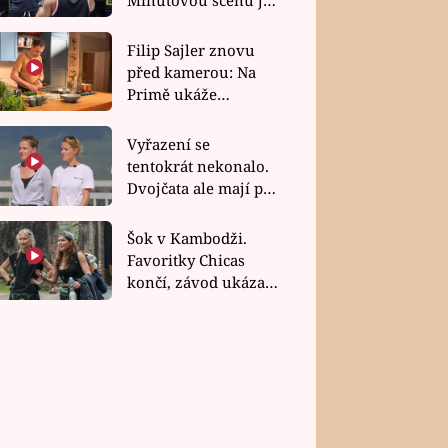
bez dubla
Filip Sajler znovu
před kamerou: Na
Primě ukáže
poctivou kuchyni i
rychlé recepty
Vyřazení se
tentokrát nekonalo.
Dvojčata ale mají po
uzavření třetí etapy
závodu nůž na krku
Šok v Kambodži.
Favoritky Chicas
končí, závod ukázal
svou nejtvrdší tvář