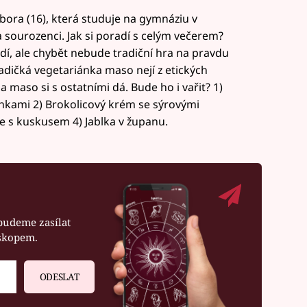
bora (16), která studuje na gymnáziu v
a sourozenci. Jak si poradí s celým večerem?
dí, ale chybět nebude tradiční hra na pravdu
adičká vegetariánka maso nejí z etických
 maso si s ostatními dá. Bude ho i vařit? 1)
inkami 2) Brokolicový krém se sýrovými
ce s kuskusem 4) Jablka v županu.
budeme zasílat
oskopem.
ODESLAT