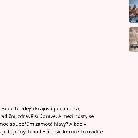
 Bude to zdejší krajová pochoutka,
radiční, zdravější úpravě. A mezi hosty se
k moc soupeřům zamotá hlavy? A kdo v
e báječných padesát tisíc korun? To uvidíte