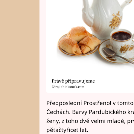
Právě připravujeme
Zdroj: thinkstock.com
Předposlední Prostřeno! v tomto
Čechách. Barvy Pardubického kra
ženy, z toho dvě velmi mladé, prv
pětačtyřicet let.