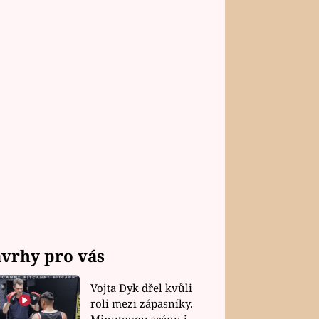
vrhy pro vás
Vojta Dyk dřel kvůli
roli mezi zápasníky.
Minutovou scénu jel