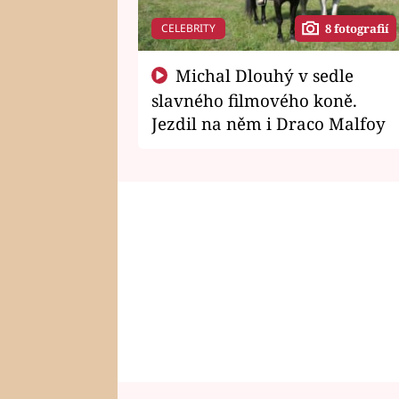
CELEBRITY
8 fotografií
Michal Dlouhý v sedle
slavného filmového koně.
Jezdil na něm i Draco Malfoy