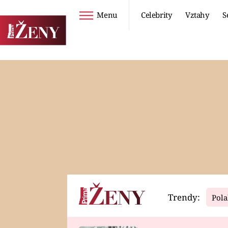
Menu
Celebrity
Vztahy
S
Seriály
Životní styl
ZOO
DIETY A HUBNUTÍ
PROSTŘENO!
CESTOVÁNÍ A
DOVOLENÁ
DUCH
ZDRAVÍ
Trendy:
Pola
Horoskopy
Video
ASTROČLÁNKY
SERIÁLY