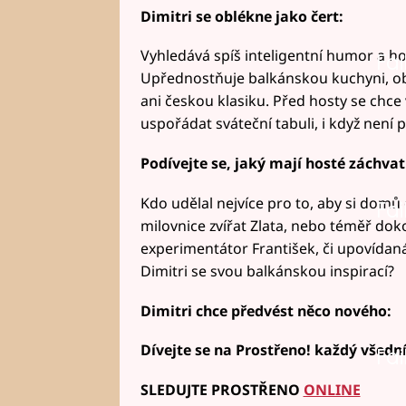
Dimitri se oblékne jako čert:
Vyhledává spíš inteligentní humor a h
Fai
Upřednostňuje balkánskou kuchyni, oblí
ani českou klasiku. Před hosty se chce 
uspořádat sváteční tabuli, i když není 
Podívejte se, jaký mají hosté záchva
Kdo udělal nejvíce pro to, aby si domů
Fai
milovnice zvířat Zlata, nebo téměř do
experimentátor František, či upovídan
Dimitri se svou balkánskou inspirací?
Dimitri chce předvést něco nového:
Dívejte se na Prostřeno! každý všední
Fai
SLEDUJTE PROSTŘENO
ONLINE