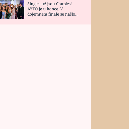
Singles už jsou Couples!
AYTO je u konce. V
dojemném finále se našlo
všech 10 Perfect Matchů