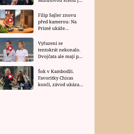
bez dubla
Filip Sajler znovu
před kamerou: Na
Primě ukáže
poctivou kuchyni i
rychlé recepty
Vyřazení se
tentokrát nekonalo.
Dvojčata ale mají po
uzavření třetí etapy
závodu nůž na krku
Šok v Kambodži.
Favoritky Chicas
končí, závod ukázal
svou nejtvrdší tvář