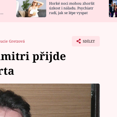
Horké noci mohou zhoršit
NOVINKY
ZAHRADA
úzkost i náladu. Psychiatr
 a
radí, jak se lépe vyspat
VIDEORECEPTY
DESIGN
ucie Gretzová
SDÍLET
imitri přijde
rta