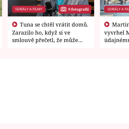
SERIÁLY A FILMY
SERIÁLY A FI
9 fotografií
Tuna se chtěl vrátit domů.
Martin Písařík jako
Zarazilo ho, když si ve
vyvrhel 
smlouvě přečetl, že může
údajnému
zemřít
je v nemil