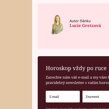
Autor článku
Lucie Gretzová
Horoskop vždy po ruce
Zanechte nám váš e-mail a my vám 
pravidelný newsletter s vaším hor
Odesláním formuláře souhlasíte s
podmínkami zp