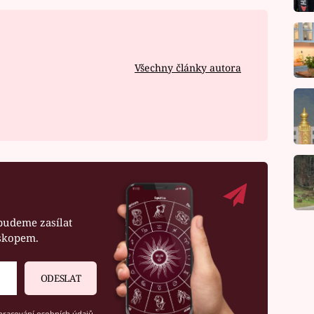
Všechny články autora
budeme zasílat
oskopem.
ODESLAT
racování osobních údajů