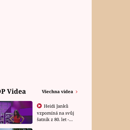
P Videa
Všechna videa
Heidi Janků
vzpomíná na svůj
šatník z 80. let -
Shopaholičky