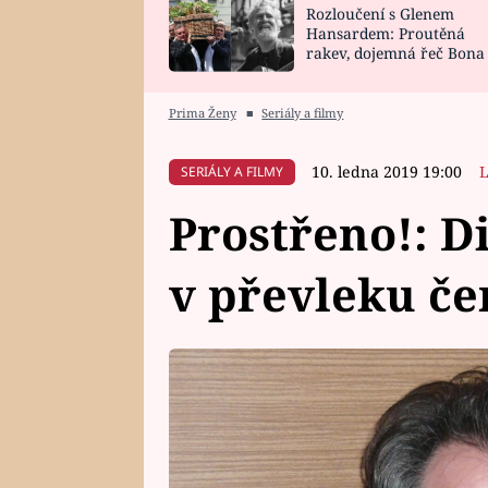
Rozloučení s Glenem
SNÁŘ
CELEBRITY
Hansardem: Proutěná
rakev, dojemná řeč Bona
HOROSKOP NA
VAŘENÍ
zpěv Irglové s Vedderem
ROK 2023
Prima Ženy
■
Seriály a filmy
10. ledna 2019 19:00
L
SERIÁLY A FILMY
Prostřeno!: D
v převleku če