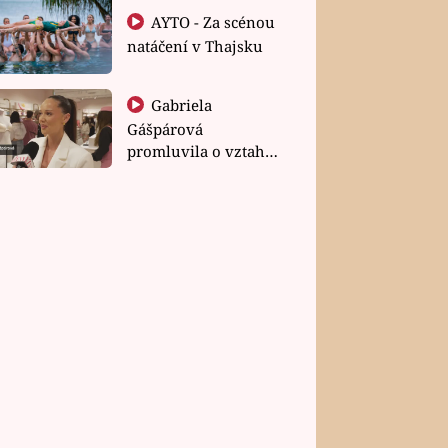
AYTO - Za scénou
natáčení v Thajsku
Gabriela
Gášpárová
promluvila o vztahu
a zakládání rodiny