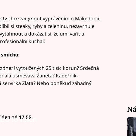
osty chce zaujmout vyprávěním o Makedonii.
led to fetch
bil si steaky, ryby a zeleninu, nezavrhuje
vytáhnout a dokázat si, že umí vařit a
profesionální kuchař.
t smíchu:
 odnesl vytoužených 25 tisíc korun? Srdečná
led to fetch
konalá usměvavá Žaneta? Kadeřník-
á servírka Zlata? Nebo poněkud záhadný
Ná
 den od 17.55.
led to fetch