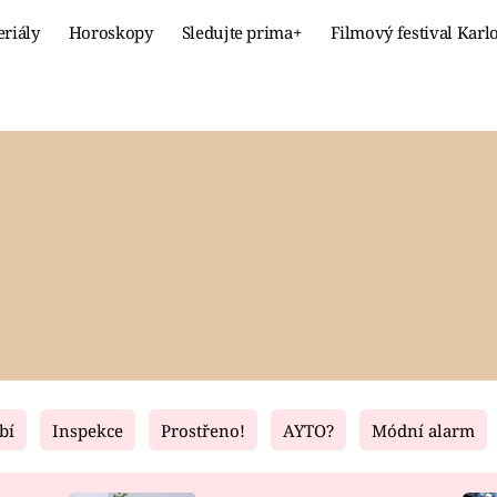
eriály
Horoskopy
Sledujte prima+
Filmový festival Karl
Celebrity
Recept
MÓDA A KRÁSA
HLAVNÍ JÍ
VZTAHY A SEX
SLADKÉ
PRIMA MAMINKA
ZDRAVÉ
bí
Inspekce
Prostřeno!
AYTO?
Módní alarm
Fresh
Living
RECEPTY
BYDLENÍ