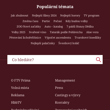
Populární témata
Jak zhubnout
Nejlepší filmy 2024
Nejlepší horory
TV program
Změna času
Partie
Počasí
Kdy budou volby
ZOO Nové začátky
Auto – katalog
7 pádů Honzy Dědka
Volby 2025
Svařené víno
Tatarák podle Pohlreicha
Aloe vera
Pěstování lichořeřišnice
Výpočet ascendentu
Tvarohové knedlíky
Nejlepší palačinky
Švestkový koláč
O FTV Prima
Management
Volná místa
Press
Reklama
Castingy a výzvy
HbbTV
Kontakty
Podmínky užívání
Zpracování osobních