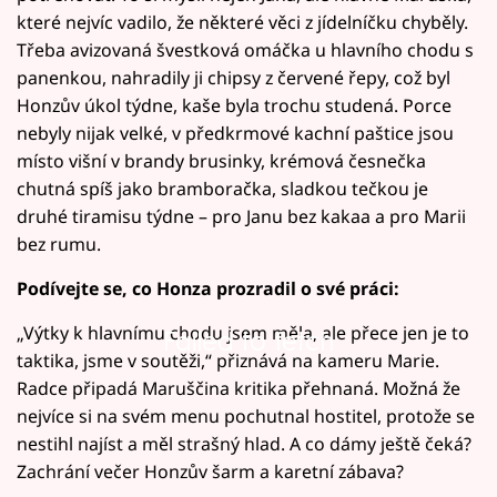
které nejvíc vadilo, že některé věci z jídelníčku chyběly.
Třeba avizovaná švestková omáčka u hlavního chodu s
panenkou, nahradily ji chipsy z červené řepy, což byl
Honzův úkol týdne, kaše byla trochu studená. Porce
nebyly nijak velké, v předkrmové kachní paštice jsou
místo višní v brandy brusinky, krémová česnečka
chutná spíš jako bramboračka, sladkou tečkou je
druhé tiramisu týdne – pro Janu bez kakaa a pro Marii
bez rumu.
Podívejte se, co Honza prozradil o své práci:
„Výtky k hlavnímu chodu jsem měla, ale přece jen je to
Failed to fetch
taktika, jsme v soutěži,“ přiznává na kameru Marie.
Radce připadá Maruščina kritika přehnaná. Možná že
nejvíce si na svém menu pochutnal hostitel, protože se
nestihl najíst a měl strašný hlad. A co dámy ještě čeká?
Zachrání večer Honzův šarm a karetní zábava?