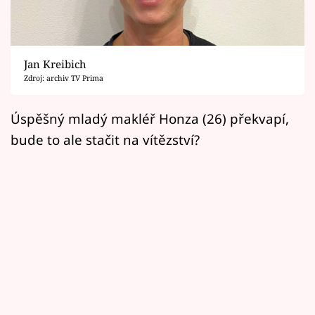
Horoskopy
Sledujte prima+
Jan Kreibich
Filmový festival Karlovy Vary
Zdroj: archiv TV Prima
Pořady
Úspěšný mladý makléř Honza (26) překvapí,
bude to ale stačit na vítězství?
Mámy sobě
Přihlášení
Sledujte nás