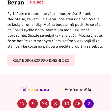
Beran
8. 8. 2026
Rychlé akce tohoto dne vás mohou zmást, Berani.
Nedivte se, že vám v hlavě víří poslední události týkající
se lásky a romantiky. Možná budete mít pocit, že se věci
dějí příliš rychle na to, abyste jim mohli skutečně
porozumět. Snažte se nebýt tak analytičtí. Možná zjistíte,
že se honíte za ztraceným cílem, zatímco vlak vyjíždí ze
stanice. Naskočte na palubu a nechte problém za sebou.
CELÝ HOROSKOP PRO DNEŠNÍ DEN
Vaše šťastná čísla
17
9
36
8
10
46
2