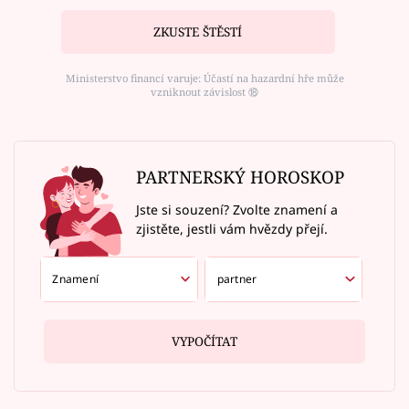
ZKUSTE ŠTĚSTÍ
Ministerstvo financí varuje: Účastí na hazardní hře může
vzniknout závislost ⑱
PARTNERSKÝ HOROSKOP
Jste si souzení? Zvolte znamení a
zjistěte, jestli vám hvězdy přejí.
VYPOČÍTAT