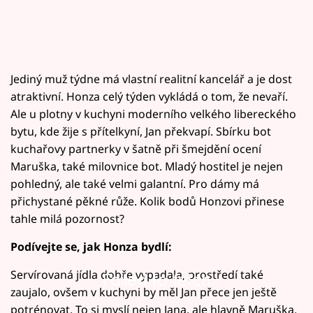
Jediný muž týdne má vlastní realitní kancelář a je dost
atraktivní. Honza celý týden vykládá o tom, že nevaří.
Ale u plotny v kuchyni moderního velkého libereckého
bytu, kde žije s přítelkyní, Jan překvapí. Sbírku bot
kuchařovy partnerky v šatně při šmejdění ocení
Maruška, také milovnice bot. Mladý hostitel je nejen
pohledný, ale také velmi galantní. Pro dámy má
přichystané pěkné růže. Kolik bodů Honzovi přinese
tahle milá pozornost?
Podívejte se, jak Honza bydlí:
Servírovaná jídla dobře vypadala, prostředí také
Failed to fetch
zaujalo, ovšem v kuchyni by měl Jan přece jen ještě
potrénovat. To si myslí nejen Jana, ale hlavně Maruška,