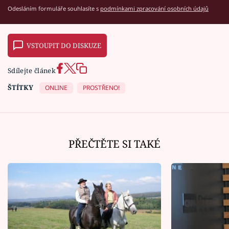
Odesláním formuláře souhlasíte s
podmínkami zpracování osobních údajů
VSTOUPIT DO DISKUZE
Sdílejte článek
ŠTÍTKY
ONLINE
PROSTŘENO!
PŘEČTĚTE SI TAKÉ