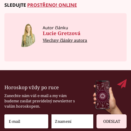
SLEDUJTE
PROSTŘENO! ONLINE
Autor článku
Lucie Gretzová
Všechny články autora
Horoskop vždy po ruce
Zanechte nám váš e-mail a my vám
budeme zasílat pravidelný newsletter s
vaším horoskopem.
ODESLAT