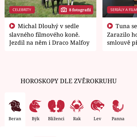
CELEBRITY
SERIÁLY A FIL
8 fotografií
Michal Dlouhý v sedle
Tuna se chtěl vrátit domů.
slavného filmového koně.
Zarazilo ho
Jezdil na něm i Draco Malfoy
smlouvě př
zemřít
HOROSKOPY DLE ZVĚROKRUHU
Beran
Býk
Blíženci
Rak
Lev
Panna
V