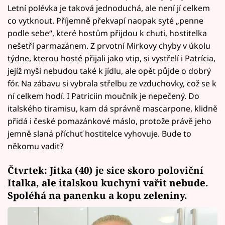
Letní polévka je taková jednoduchá, ale není jí celkem
co vytknout. Příjemně překvapí naopak syté „penne
podle sebe“, které hostům přijdou k chuti, hostitelka
nešetří parmazánem. Z prvotní Mirkovy chyby v úkolu
týdne, kterou hosté přijali jako vtip, si vystřelí i Patrícia,
jejíž myši nebudou také k jídlu, ale opět půjde o dobrý
fór. Na zábavu si vybrala střelbu ze vzduchovky, což se k
ní celkem hodí. I Patriciin moučník je nepečený. Do
italského tiramisu, kam dá správně mascarpone, klidně
přidá i české pomazánkové máslo, protože právě jeho
jemně slaná příchuť hostitelce vyhovuje. Bude to
někomu vadit?
Čtvrtek: Jitka (40) je sice skoro poloviční
Italka, ale italskou kuchyni vařit nebude.
Spoléhá na panenku a kopu zeleniny.