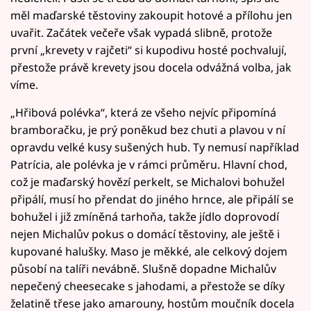
měl maďarské těstoviny zakoupit hotové a přílohu jen
uvařit. Začátek večeře však vypadá slibně, protože
první „krevety v rajčeti“ si kupodivu hosté pochvalují,
přestože právě krevety jsou docela odvážná volba, jak
víme.
„Hřibová polévka“, která ze všeho nejvíc připomíná
bramboračku, je prý poněkud bez chuti a plavou v ní
opravdu velké kusy sušených hub. Ty nemusí například
Patrícia, ale polévka je v rámci průměru. Hlavní chod,
což je maďarský hovězí perkelt, se Michalovi bohužel
připálí, musí ho přendat do jiného hrnce, ale připálí se
bohužel i již zmíněná tarhoňa, takže jídlo doprovodí
nejen Michalův pokus o domácí těstoviny, ale ještě i
kupované halušky. Maso je měkké, ale celkový dojem
působí na talíři nevábně. Slušně dopadne Michalův
nepečený cheesecake s jahodami, a přestože se díky
želatině třese jako amarouny, hostům moučník docela