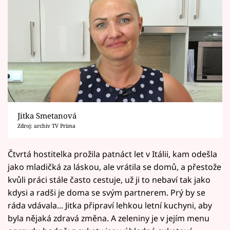
Jitka Smetanová
Zdroj: archiv TV Prima
Čtvrtá hostitelka prožila patnáct let v Itálii, kam odešla
jako mladičká za láskou, ale vrátila se domů, a přestože
kvůli práci stále často cestuje, už ji to nebaví tak jako
kdysi a radši je doma se svým partnerem. Prý by se
ráda vdávala... Jitka připraví lehkou letní kuchyni, aby
byla nějaká zdravá změna. A zeleniny je v jejím menu