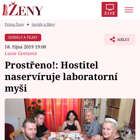
ŽIVĚ
Prima Ženy
■
Seriály a filmy
Trendy:
Polabí
Inspekce
Prostřeno!
AYTO?
SERIÁLY A FILMY
SDÍLET
Módní alarm
Zrádci
Proměny
18. října 2019 19:00
Lucie Gretzová
Prostřeno!: Hostitel
naservíruje laboratorní
Témata
myši
Celebrity
Vztahy
Seriály