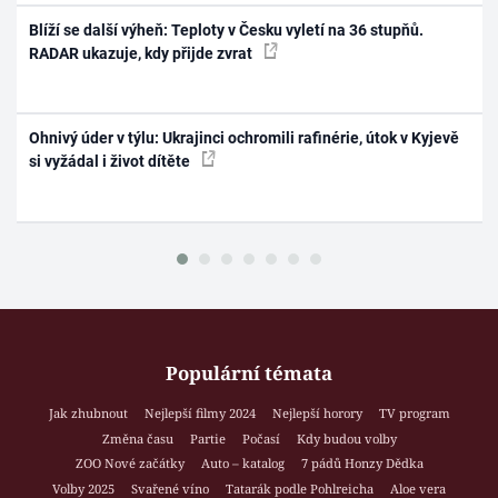
Blíží se další výheň: Teploty v Česku vyletí na 36 stupňů.
RADAR ukazuje, kdy přijde zvrat
Ohnivý úder v týlu: Ukrajinci ochromili rafinérie, útok v Kyjevě
si vyžádal i život dítěte
Populární témata
Jak zhubnout
Nejlepší filmy 2024
Nejlepší horory
TV program
Změna času
Partie
Počasí
Kdy budou volby
ZOO Nové začátky
Auto – katalog
7 pádů Honzy Dědka
Volby 2025
Svařené víno
Tatarák podle Pohlreicha
Aloe vera