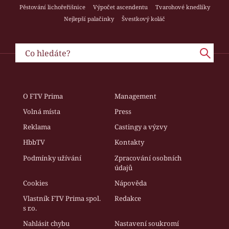
Pěstování lichořeřišnice
Výpočet ascendentu
Tvarohové knedlíky
Nejlepší palačinky
Švestkový koláč
O FTV Prima
Management
Volná místa
Press
Reklama
Castingy a výzvy
HbbTV
Kontakty
Podmínky užívání
Zpracování osobních
údajů
Cookies
Nápověda
Vlastník FTV Prima spol.
Redakce
s r.o.
Nahlásit chybu
Nastavení soukromí