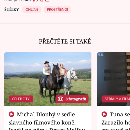
ŠTÍTKY
ONLINE
PROSTŘENO!
PŘEČTĚTE SI TAKÉ
CELEBRITY
SERIÁLY A FIL
8 fotografií
Michal Dlouhý v sedle
Tuna se chtěl vrátit domů.
slavného filmového koně.
Zarazilo ho
Jezdil na něm i Draco Malfoy
smlouvě př