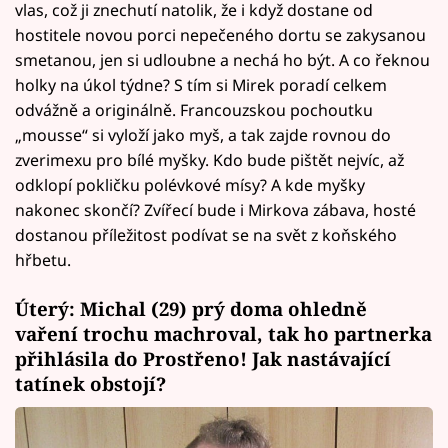
vlas, což ji znechutí natolik, že i když dostane od
hostitele novou porci nepečeného dortu se zakysanou
smetanou, jen si udloubne a nechá ho být. A co řeknou
holky na úkol týdne? S tím si Mirek poradí celkem
odvážně a originálně. Francouzskou pochoutku
„mousse“ si vyloží jako myš, a tak zajde rovnou do
zverimexu pro bílé myšky. Kdo bude pištět nejvíc, až
odklopí pokličku polévkové mísy? A kde myšky
nakonec skončí? Zvířecí bude i Mirkova zábava, hosté
dostanou příležitost podívat se na svět z koňského
hřbetu.
Úterý: Michal (29) prý doma ohledně
vaření trochu machroval, tak ho partnerka
přihlásila do Prostřeno! Jak nastávající
tatínek obstojí?