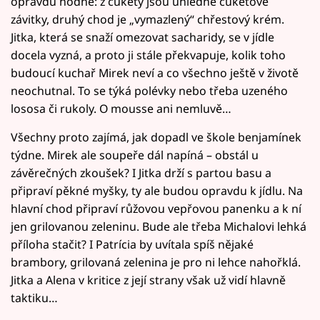
opravdu hodně: z cukety jsou úhledné cuketové
závitky, druhý chod je „vymazlený“ chřestový krém.
Jitka, která se snaží omezovat sacharidy, se v jídle
docela vyzná, a proto ji stále překvapuje, kolik toho
budoucí kuchař Mirek neví a co všechno ještě v životě
neochutnal. To se týká polévky nebo třeba uzeného
lososa či rukoly. O mousse ani nemluvě…
Všechny proto zajímá, jak dopadl ve škole benjamínek
týdne. Mirek ale soupeře dál napíná – obstál u
závěrečných zkoušek? I Jitka drží s partou basu a
připraví pěkné myšky, ty ale budou opravdu k jídlu. Na
hlavní chod připraví růžovou vepřovou panenku a k ní
jen grilovanou zeleninu. Bude ale třeba Michalovi lehká
příloha stačit? I Patrícia by uvítala spíš nějaké
brambory, grilovaná zelenina je pro ni lehce nahořklá.
Jitka a Alena v kritice z její strany však už vidí hlavně
taktiku…