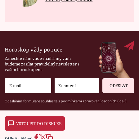
Horoskop vždy po ruce
Zanechte nám váš e-mail a my vám
budeme zasílat pravidelný newsletter s
vaším horoskopem.
ODESLAT
Odesláním formuláře souhlasíte s
podmínkami zpracování osobních údajů
VSTOUPIT DO DISKUZE
Sdílejte článek