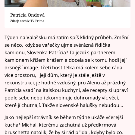
Patrícia Ondová
Zdroj: archiv TV Prima
Týden na Valašsku má zatím spíš klidný průběh. Změní
se něco, když se vařečky ujme svérázná řidička
kamionu, Slovenka Patrícia? Ta jezdí s partnerem
kamionem křížem krážem a docela se k tomu hodí její
drsnější image. Třetí hostitelka má kolem sebe ráda
více prostoru, i její dům, který je stále ještě v
rekonstrukci, je hodně vzdušný, pro Alenu až prázdný.
Patrícia vsadí na italskou kuchyni, ale recepty si upraví
podle sebe nebo i zkombinuje dohromady víc věcí,
které jí chutnají. Takže slovenské halušky nebudou...
Jako nejlepší strávník se během týdne ukáže včerejší
kuchař Michal, kterému zachutná už předkrmová
bruschetta natolik, že by si rád přidal, kdyby bylo co.