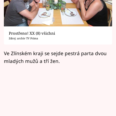
Horoskopy
Sledujte prima+
Filmový festival Karlovy Vary
Prostřeno! XX (8) všichni
Pořady
Zdroj: archiv TV Prima
Mámy sobě
Ve Zlínském kraji se sejde pestrá parta dvou
mladých mužů a tří žen.
Přihlášení
Sledujte nás