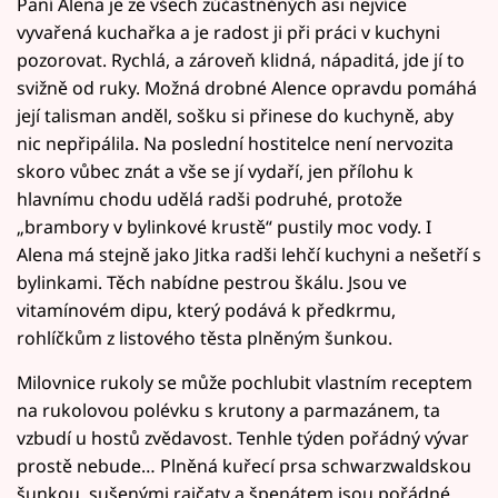
Paní Alena je ze všech zúčastněných asi nejvíce
vyvařená kuchařka a je radost ji při práci v kuchyni
pozorovat. Rychlá, a zároveň klidná, nápaditá, jde jí to
svižně od ruky. Možná drobné Alence opravdu pomáhá
její talisman anděl, sošku si přinese do kuchyně, aby
nic nepřipálila. Na poslední hostitelce není nervozita
skoro vůbec znát a vše se jí vydaří, jen přílohu k
hlavnímu chodu udělá radši podruhé, protože
„brambory v bylinkové krustě“ pustily moc vody. I
Alena má stejně jako Jitka radši lehčí kuchyni a nešetří s
bylinkami. Těch nabídne pestrou škálu. Jsou ve
vitamínovém dipu, který podává k předkrmu,
rohlíčkům z listového těsta plněným šunkou.
Milovnice rukoly se může pochlubit vlastním receptem
na rukolovou polévku s krutony a parmazánem, ta
vzbudí u hostů zvědavost. Tenhle týden pořádný vývar
prostě nebude… Plněná kuřecí prsa schwarzwaldskou
šunkou, sušenými rajčaty a špenátem jsou pořádné