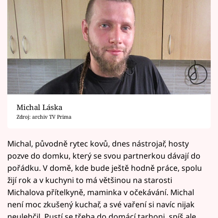
Michal Láska
Zdroj: archiv TV Prima
Michal, původně rytec kovů, dnes nástrojař, hosty
pozve do domku, který se svou partnerkou dávají do
pořádku. V domě, kde bude ještě hodně práce, spolu
žijí rok a v kuchyni to má většinou na starosti
Michalova přítelkyně, maminka v očekávání. Michal
není moc zkušený kuchař, a své vaření si navíc nijak
neulehčil. Pustí se třeba do domácí tarhoni, spíš ale