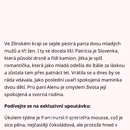
Ve Zlínském kraji se sejde pestrá parta dvou mladých
mužů a tří žen. I ty se docela liší: Patrícia je Slovenka,
která působí drsně a řídí kamion. Jitka je spíš
romantička, která jako mladá odešla do Itálie za láskou
a zůstala tam přes patnáct let. Vrátila se a dnes by se
ráda vdávala. Jako poslední uvaří spokojená maminka
dvou dětí. Pro paní Alenu je smyslem života její
spokojená a svorná rodina.
Podívejte se na exkluzivní upoutávku:
Úkolem týdne je francouzská specialita mousse, což je
Failed to fetch
sice pěna, nejčastěji čokoládová, ale protože hned v