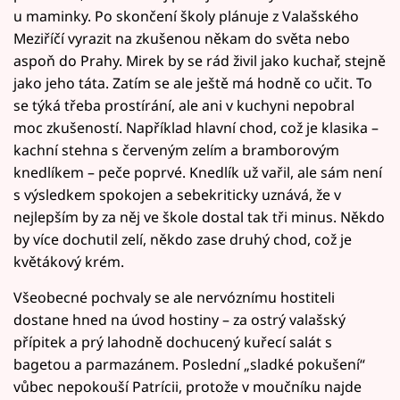
u maminky. Po skončení školy plánuje z Valašského
Meziříčí vyrazit na zkušenou někam do světa nebo
aspoň do Prahy. Mirek by se rád živil jako kuchař, stejně
jako jeho táta. Zatím se ale ještě má hodně co učit. To
se týká třeba prostírání, ale ani v kuchyni nepobral
moc zkušeností. Například hlavní chod, což je klasika –
kachní stehna s červeným zelím a bramborovým
knedlíkem – peče poprvé. Knedlík už vařil, ale sám není
s výsledkem spokojen a sebekriticky uznává, že v
nejlepším by za něj ve škole dostal tak tři minus. Někdo
by více dochutil zelí, někdo zase druhý chod, což je
květákový krém.
Všeobecné pochvaly se ale nervóznímu hostiteli
dostane hned na úvod hostiny – za ostrý valašský
přípitek a prý lahodně dochucený kuřecí salát s
bagetou a parmazánem. Poslední „sladké pokušení“
vůbec nepokouší Patrícii, protože v moučníku najde