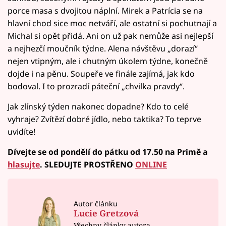
porce masa s dvojitou náplní. Mirek a Patrícia se na
hlavní chod sice moc netváří, ale ostatní si pochutnají a
Michal si opět přidá. Ani on už pak nemůže asi nejlepší
a nejhezčí moučník týdne. Alena návštěvu „dorazí“
nejen vtipným, ale i chutným úkolem týdne, konečně
dojde i na pěnu. Soupeře ve finále zajímá, jak kdo
bodoval. I to prozradí páteční „chvilka pravdy“.
Jak zlínský týden nakonec dopadne? Kdo to celé
vyhraje? Zvítězí dobré jídlo, nebo taktika? To teprve
uvidíte!
Dívejte se od pondělí do pátku od 17.50 na Primě a
hlasujte
.
SLEDUJTE PROSTŘENO
ONLINE
Autor článku
Lucie Gretzová
Všechny články autora