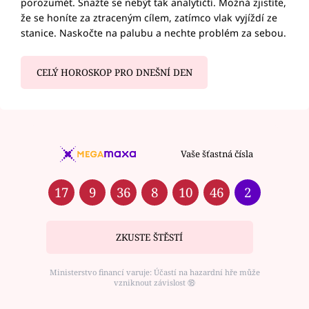
porozumět. Snažte se nebýt tak analytičtí. Možná zjistíte,
že se honíte za ztraceným cílem, zatímco vlak vyjíždí ze
stanice. Naskočte na palubu a nechte problém za sebou.
CELÝ HOROSKOP PRO DNEŠNÍ DEN
Vaše šťastná čísla
17
9
36
8
10
46
2
ZKUSTE ŠTĚSTÍ
Ministerstvo financí varuje: Účastí na hazardní hře může
vzniknout závislost ⑱