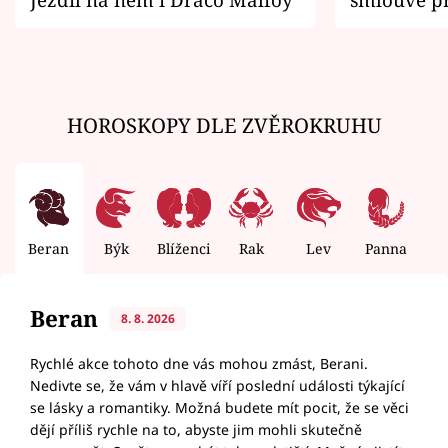
zemřít
HOROSKOPY DLE ZVĚROKRUHU
Beran
Býk
Blíženci
Rak
Lev
Panna
V
Beran
8. 8. 2026
Rychlé akce tohoto dne vás mohou zmást, Berani.
Nedivte se, že vám v hlavě víří poslední události týkající
se lásky a romantiky. Možná budete mít pocit, že se věci
dějí příliš rychle na to, abyste jim mohli skutečně