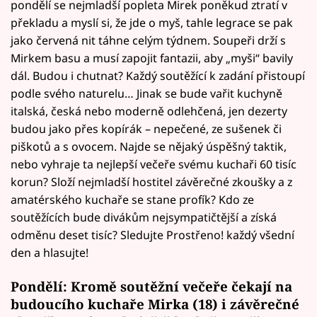
pondělí se nejmladší popleta Mirek poněkud ztratí v
překladu a myslí si, že jde o myš, tahle legrace se pak
jako červená nit táhne celým týdnem. Soupeři drží s
Mirkem basu a musí zapojit fantazii, aby „myši“ bavily
dál. Budou i chutnat? Každý soutěžící k zadání přistoupí
podle svého naturelu… Jinak se bude vařit kuchyně
italská, česká nebo moderně odlehčená, jen dezerty
budou jako přes kopírák – nepečené, ze sušenek či
piškotů a s ovocem. Najde se nějaký úspěšný taktik,
nebo vyhraje ta nejlepší večeře svému kuchaři 60 tisíc
korun? Složí nejmladší hostitel závěrečné zkoušky a z
amatérského kuchaře se stane profík? Kdo ze
soutěžících bude divákům nejsympatičtější a získá
odměnu deset tisíc? Sledujte Prostřeno! každý všední
den a hlasujte!
Pondělí: Kromě soutěžní večeře čekají na
budoucího kuchaře Mirka (18) i závěrečné