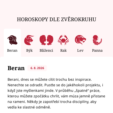
HOROSKOPY DLE ZVĚROKRUHU
Beran
Býk
Blíženci
Rak
Lev
Panna
V
Beran
6. 8. 2026
Berani, dnes se můžete cítit trochu bez inspirace.
Nenechte se odradit. Pusťte se do jakéhokoli projektu, i
když jste myšlenkami jinde. V průběhu „špatné“ práce,
kterou můžete zpočátku chrlit, vám múza jemně přistane
na rameni. Někdy je zapotřebí trocha disciplíny, aby
vedla ke slastné odměně.