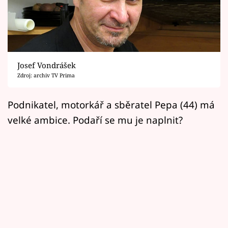
Horoskopy
Sledujte prima+
Filmový festival Karlovy Vary
Josef Vondrášek
Pořady
Zdroj: archiv TV Prima
Mámy sobě
Podnikatel, motorkář a sběratel Pepa (44) má
velké ambice. Podaří se mu je naplnit?
Přihlášení
Sledujte nás