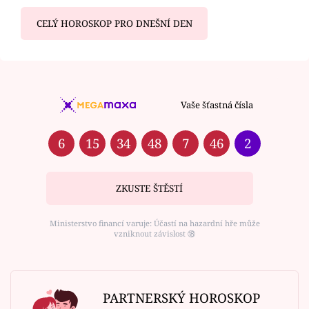
CELÝ HOROSKOP PRO DNEŠNÍ DEN
Vaše šťastná čísla
6
15
34
48
7
46
2
ZKUSTE ŠTĚSTÍ
Ministerstvo financí varuje: Účastí na hazardní hře může
vzniknout závislost ⑱
PARTNERSKÝ HOROSKOP