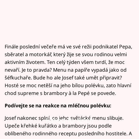
Finále poslední večeře má ve své režii podnikatel Pepa,
sběratel a motorkář, který žije se svou rodinou velmi
aktivním životem. Ten celý týden všem tvrdí, že moc
nevaří. Je to pravda? Menu na papíře vypadá jako od
šéfkuchaře. Bude ho ale Josef také umět připravit?
Hosté se moc netěší na jeho bílou polévku, zato hlavní
chod supreme s brambory à la Pepé se povede.
Podívejte se na reakce na mléčnou polévku:
Josef nakonec splní, co jeho světácké menu slibuje.
Failed to fetch
Upeče křehké kuřátko a brambory jsou podle
oblíbeného rodinného receptu posledního hostitele. A