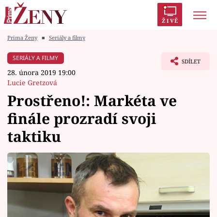
ŽIVĚ
Prima Ženy
■
Seriály a filmy
Trendy:
Polabí
Inspekce
Prostřeno!
AYTO?
SERIÁLY A FILMY
SDÍLET
Módní alarm
Zrádci
Proměny
28. února 2019 19:00
Lucie Gretzová
Prostřeno!: Markéta ve
finále prozradí svoji
Témata
taktiku
Celebrity
Vztahy
Seriály