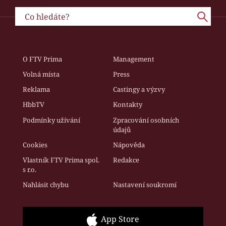
O FTV Prima
Management
Volná místa
Press
Reklama
Castingy a výzvy
HbbTV
Kontakty
Podmínky užívání
Zpracování osobních
údajů
Cookies
Nápověda
Vlastník FTV Prima spol.
Redakce
s r.o.
Nahlásit chybu
Nastavení soukromí
App Store