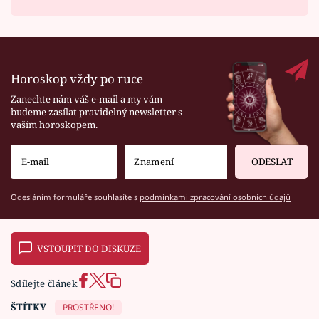
Horoskop vždy po ruce
Zanechte nám váš e-mail a my vám
budeme zasílat pravidelný newsletter s
vaším horoskopem.
ODESLAT
Odesláním formuláře souhlasíte s
podmínkami zpracování osobních údajů
VSTOUPIT DO DISKUZE
Sdílejte článek
ŠTÍTKY
PROSTŘENO!