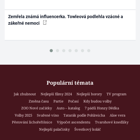
Zemřela známá influencerka. Towleová podlehla vzácné a
zákeřné nemoci
Populární témata
Jak zhubnout
Nejlepší filmy 2024
Nejlepší horory
TV program
Změna času
Partie
Počasí
Kdy budou volby
ZOO Nové začátky
Auto – katalog
7 pádů Honzy Dědka
Volby 2025
Svařené víno
Tatarák podle Pohlreicha
Aloe vera
Pěstování lichořeřišnice
Výpočet ascendentu
Tvarohové knedlíky
Nejlepší palačinky
Švestkový koláč