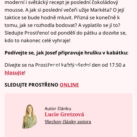
moderní i světácký recept je poslední čokoládový
mousse. A jak si poslední večeři užije Markéta? O její
taktice se bude hodně mluvit. Přizná se konečně k
tomu, jak se rozhodla bodovat? A vyplatilo se jí to?
Sledujte Prostřeno! od pondělí do pátku a dozvíte se,
kdo to nakonec celé vyhraje!
Podívejte se, jak Josef připravuje hrušku v kabátku:
Dívejte se na Prostřeno! každý všední den od 17.50 a
Failed to fetch
hlasujte
!
SLEDUJTE PROSTŘENO
ONLINE
Autor článku
Lucie Gretzová
Všechny články autora