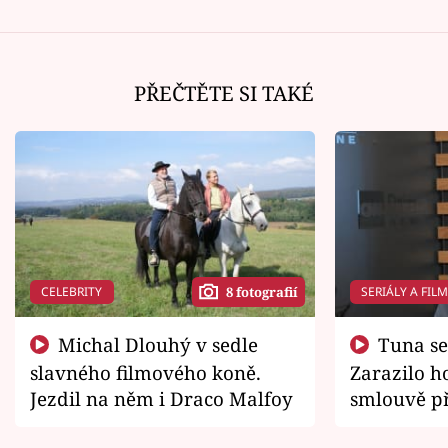
PŘEČTĚTE SI TAKÉ
CELEBRITY
SERIÁLY A FIL
8 fotografií
Michal Dlouhý v sedle
Tuna se chtěl vrátit domů.
slavného filmového koně.
Zarazilo ho
Jezdil na něm i Draco Malfoy
smlouvě př
zemřít