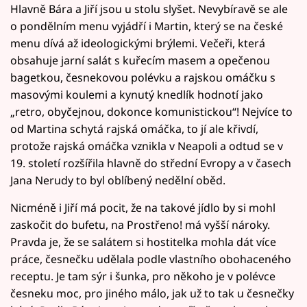
Hlavně Bára a Jiří jsou u stolu slyšet. Nevybíravě se ale
o pondělním menu vyjádří i Martin, který se na české
menu dívá až ideologickými brýlemi. Večeři, která
obsahuje jarní salát s kuřecím masem a opečenou
bagetkou, česnekovou polévku a rajskou omáčku s
masovými koulemi a kynutý knedlík hodnotí jako
„retro, obyčejnou, dokonce komunistickou“! Nejvíce to
od Martina schytá rajská omáčka, to jí ale křivdí,
protože rajská omáčka vznikla v Neapoli a odtud se v
19. století rozšířila hlavně do střední Evropy a v časech
Jana Nerudy to byl oblíbený nedělní oběd.
Nicméně i Jiří má pocit, že na takové jídlo by si mohl
zaskočit do bufetu, na Prostřeno! má vyšší nároky.
Pravda je, že se salátem si hostitelka mohla dát více
práce, česnečku udělala podle vlastního obohaceného
receptu. Je tam sýr i šunka, pro někoho je v polévce
česneku moc, pro jiného málo, jak už to tak u česnečky