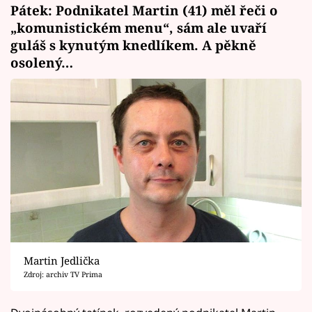
Pátek: Podnikatel Martin (41) měl řeči o
„komunistickém menu“, sám ale uvaří
guláš s kynutým knedlíkem. A pěkně
osolený…
Martin Jedlička
Zdroj: archiv TV Prima