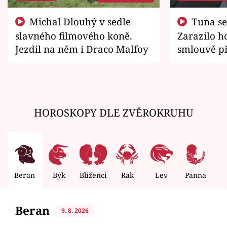
Michal Dlouhý v sedle
Tuna se chtěl vrátit domů.
slavného filmového koně.
Zarazilo ho
Jezdil na něm i Draco Malfoy
smlouvě př
zemřít
HOROSKOPY DLE ZVĚROKRUHU
Beran
Býk
Blíženci
Rak
Lev
Panna
V
Beran
9. 8. 2026