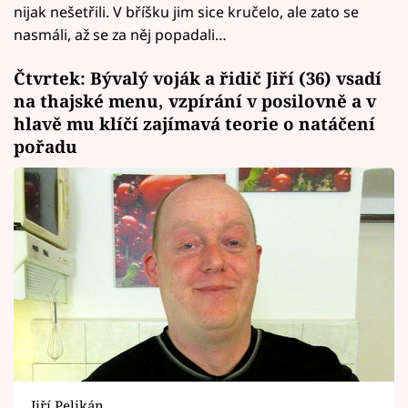
nijak nešetřili. V bříšku jim sice kručelo, ale zato se
nasmáli, až se za něj popadali…
Čtvrtek: Bývalý voják a řidič Jiří (36) vsadí
na thajské menu, vzpírání v posilovně a v
hlavě mu klíčí zajímavá teorie o natáčení
pořadu
Jiří Pelikán