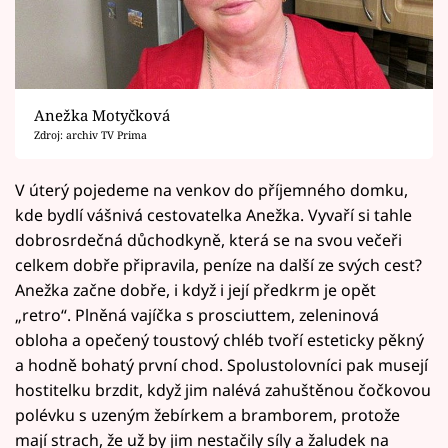
Anežka Motyčková
Zdroj: archiv TV Prima
V úterý pojedeme na venkov do příjemného domku,
kde bydlí vášnivá cestovatelka Anežka. Vyvaří si tahle
dobrosrdečná důchodkyně, která se na svou večeři
celkem dobře připravila, peníze na další ze svých cest?
Anežka začne dobře, i když i její předkrm je opět
„retro“. Plněná vajíčka s prosciuttem, zeleninová
obloha a opečený toustový chléb tvoří esteticky pěkný
a hodně bohatý první chod. Spolustolovníci pak musejí
hostitelku brzdit, když jim nalévá zahuštěnou čočkovou
polévku s uzeným žebírkem a bramborem, protože
mají strach, že už by jim nestačily síly a žaludek na