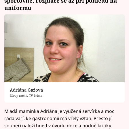
sportovně, rozpláče se až při pohledu na
uniformu
Adriána Gažová
Zdroj: archiv TV Prima
Mladá maminka Adriána je vyučená servírka a moc
ráda vaří, ke gastronomii má vřelý vztah. Přesto jí
soupeři naloží hned v úvodu docela hodně kritiky.