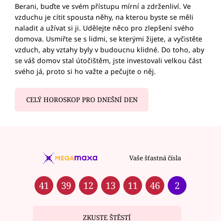
Berani, buďte ve svém přístupu mírní a zdrženliví. Ve
vzduchu je cítit spousta něhy, na kterou byste se měli
naladit a užívat si ji. Udělejte něco pro zlepšení svého
domova. Usmiřte se s lidmi, se kterými žijete, a vyčistěte
vzduch, aby vztahy byly v budoucnu klidné. Do toho, aby
se váš domov stal útočištěm, jste investovali velkou část
svého já, proto si ho važte a pečujte o něj.
CELÝ HOROSKOP PRO DNEŠNÍ DEN
Vaše šťastná čísla
41
39
12
13
11
46
2
ZKUSTE ŠTĚSTÍ