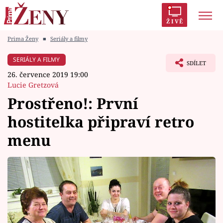
ŽIVĚ
Prima Ženy
■
Seriály a filmy
Trendy:
Polabí
Inspekce
Prostřeno!
AYTO?
SERIÁLY A FILMY
SDÍLET
Módní alarm
Zrádci
Proměny
26. července 2019 19:00
Lucie Gretzová
Prostřeno!: První
hostitelka připraví retro
Témata
menu
Celebrity
Vztahy
Seriály