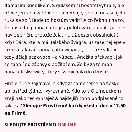
domácím knedlíkem. S gulášem si hostitel vyhraje, ale
přece jen se u vaření potí a nervuje, proto mu asi ujela
ruka se solí. Bude to hostům vadit? A co řeknou na to,
že poslední panna cotta je z polotovaru a úkol týdne je
navíc splněn, protože želatinu už dezert obsahuje? I
když Bára, která má italského švagra, už zase nejlépe ví,
jak má taková panna cotta vypadat, protože v Itálii ji
tedy dělají bez ovoce – a vůbec… Anežka překvapí, jak
se zapojí do zábavy s počítačem. Že by za to mohl
panáček slivovice, který si zamíchala do džusu?
Finále bude zajímavé, a když zapomeneme na fiasko
uprostřed týdne, i vyrovnané. Kdo to v Olomouckém
kraji nakonec vyhraje? A najde Jiří toho podplaceného
taktika?
Sledujte Prostřeno! každý všední den v 17.50
na Primě.
SLEDUJTE PROSTŘENO
ONLINE