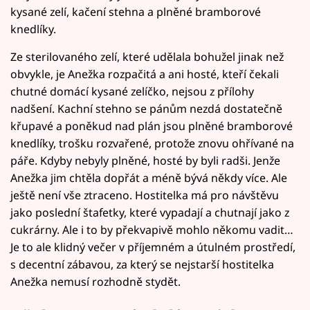
kysané zelí, kačení stehna a plněné bramborové
knedlíky.
Ze sterilovaného zelí, které udělala bohužel jinak než
obvykle, je Anežka rozpačitá a ani hosté, kteří čekali
chutné domácí kysané zelíčko, nejsou z přílohy
nadšení. Kachní stehno se pánům nezdá dostatečně
křupavé a poněkud nad plán jsou plněné bramborové
knedlíky, trošku rozvařené, protože znovu ohřívané na
páře. Kdyby nebyly plněné, hosté by byli radši. Jenže
Anežka jim chtěla dopřát a méně bývá někdy více. Ale
ještě není vše ztraceno. Hostitelka má pro návštěvu
jako poslední štafetky, které vypadají a chutnají jako z
cukrárny. Ale i to by překvapivě mohlo někomu vadit…
Je to ale klidný večer v příjemném a útulném prostředí,
s decentní zábavou, za který se nejstarší hostitelka
Anežka nemusí rozhodně stydět.