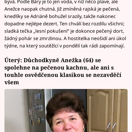
bývá. Podle Báry je to jen voda, v níž něco plave, ale
Anežce naopak chutná. Již zmíněná rajská je pečená,
knedlíky se Adriáně bohužel srazily, takže nakonec
dopadne nejlépe dezert. Ten chválí bez rozdílu všichni;
sladká tečka „lesní pokušení“ je dokonce pečený dort,
žádný pohár se zmrzlinou. A hostitelka neošidí ani úkol
týdne, na který soutěžící v pondělí tak rádi zapomínají.
Úterý: Důchodkyně Anežka (64) se
spolehne na pečenou kachnu, ale ani s
touhle osvědčenou klasikou se nezavděčí
všem