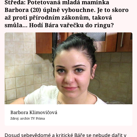
Středa: Potetovaná mladá maminka
Barbora (20) úplně vybouchne. Je to skoro
až proti přírodním zákonům, taková
smůla… Hodí Bára vařečku do ringu?
Barbora Klimovičová
Zdroj: archiv TV Prima
Dosud sebevědomé a kritické Báře se nebude dařit v