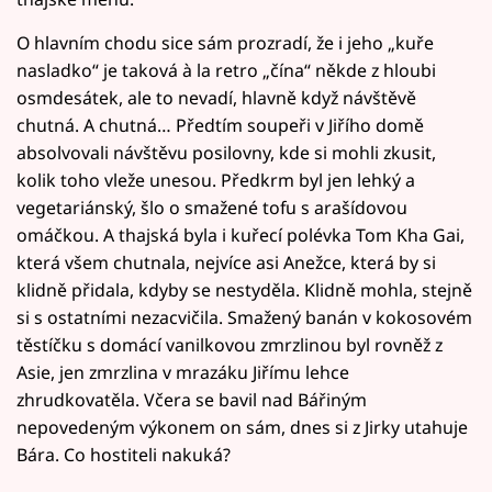
O hlavním chodu sice sám prozradí, že i jeho „kuře
nasladko“ je taková à la retro „čína“ někde z hloubi
osmdesátek, ale to nevadí, hlavně když návštěvě
chutná. A chutná… Předtím soupeři v Jiřího domě
absolvovali návštěvu posilovny, kde si mohli zkusit,
kolik toho vleže unesou. Předkrm byl jen lehký a
vegetariánský, šlo o smažené tofu s arašídovou
omáčkou. A thajská byla i kuřecí polévka Tom Kha Gai,
která všem chutnala, nejvíce asi Anežce, která by si
klidně přidala, kdyby se nestyděla. Klidně mohla, stejně
si s ostatními nezacvičila. Smažený banán v kokosovém
těstíčku s domácí vanilkovou zmrzlinou byl rovněž z
Asie, jen zmrzlina v mrazáku Jiřímu lehce
zhrudkovatěla. Včera se bavil nad Bářiným
nepovedeným výkonem on sám, dnes si z Jirky utahuje
Bára. Co hostiteli nakuká?