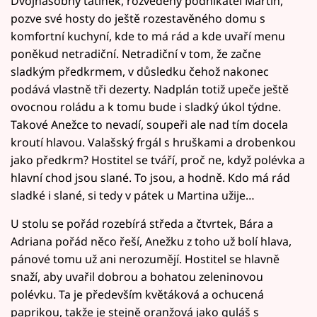
Dvojnásobný tatínek, rozvedený podnikatel Martin,
pozve své hosty do ještě rozestavěného domu s
komfortní kuchyní, kde to má rád a kde uvaří menu
poněkud netradiční. Netradiční v tom, že začne
sladkým předkrmem, v důsledku čehož nakonec
podává vlastně tři dezerty. Nadplán totiž upeče ještě
ovocnou roládu a k tomu bude i sladký úkol týdne.
Takové Anežce to nevadí, soupeři ale nad tím docela
kroutí hlavou. Valašský frgál s hruškami a drobenkou
jako předkrm? Hostitel se tváří, proč ne, když polévka a
hlavní chod jsou slané. To jsou, a hodně. Kdo má rád
sladké i slané, si tedy v pátek u Martina užije…
U stolu se pořád rozebírá středa a čtvrtek, Bára a
Adriana pořád něco řeší, Anežku z toho už bolí hlava,
pánové tomu už ani nerozumějí. Hostitel se hlavně
snaží, aby uvařil dobrou a bohatou zeleninovou
polévku. Ta je především květáková a ochucená
paprikou, takže je stejně oranžová jako guláš s