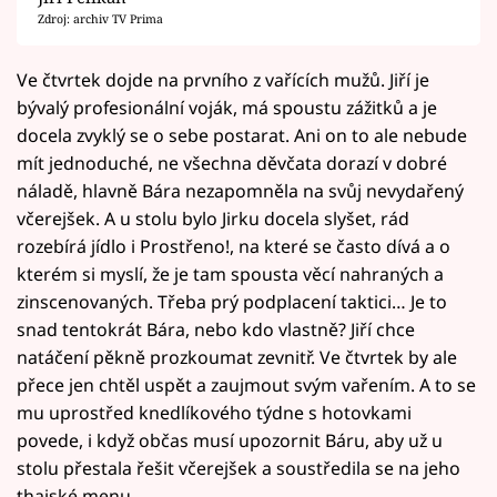
Zdroj: archiv TV Prima
Ve čtvrtek dojde na prvního z vařících mužů. Jiří je
bývalý profesionální voják, má spoustu zážitků a je
docela zvyklý se o sebe postarat. Ani on to ale nebude
mít jednoduché, ne všechna děvčata dorazí v dobré
náladě, hlavně Bára nezapomněla na svůj nevydařený
včerejšek. A u stolu bylo Jirku docela slyšet, rád
rozebírá jídlo i Prostřeno!, na které se často dívá a o
kterém si myslí, že je tam spousta věcí nahraných a
zinscenovaných. Třeba prý podplacení taktici… Je to
snad tentokrát Bára, nebo kdo vlastně? Jiří chce
natáčení pěkně prozkoumat zevnitř. Ve čtvrtek by ale
přece jen chtěl uspět a zaujmout svým vařením. A to se
mu uprostřed knedlíkového týdne s hotovkami
povede, i když občas musí upozornit Báru, aby už u
stolu přestala řešit včerejšek a soustředila se na jeho
thajské menu.