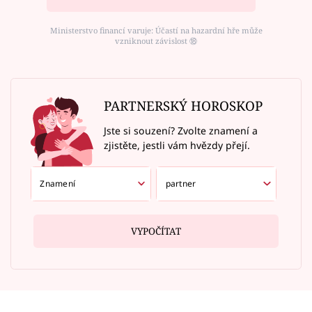
Ministerstvo financí varuje: Účastí na hazardní hře může
vzniknout závislost ⑱
PARTNERSKÝ HOROSKOP
Jste si souzení? Zvolte znamení a
zjistěte, jestli vám hvězdy přejí.
VYPOČÍTAT