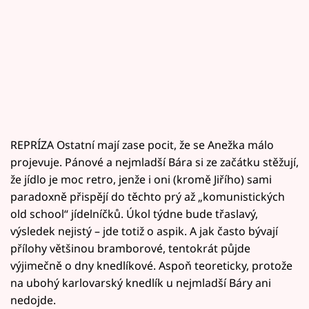
REPRÍZA Ostatní mají zase pocit, že se Anežka málo
projevuje. Pánové a nejmladší Bára si ze začátku stěžují,
že jídlo je moc retro, jenže i oni (kromě Jiřího) sami
paradoxně přispějí do těchto prý až „komunistických
old school“ jídelníčků. Úkol týdne bude třaslavý,
výsledek nejistý – jde totiž o aspik. A jak často bývají
přílohy většinou bramborové, tentokrát půjde
výjimečně o dny knedlíkové. Aspoň teoreticky, protože
na ubohý karlovarský knedlík u nejmladší Báry ani
nedojde.