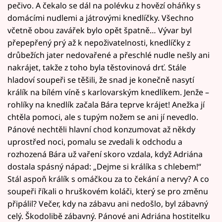
pečivo. A čekalo se dál na polévku z hovězí oháňky s
domácími nudlemi a játrovými knedlíčky. Všechno
včetně obou zavářek bylo opět špatně… Vývar byl
přepepřený prý až k nepoživatelnosti, knedlíčky z
drůbežích jater nedovařené a přeschlé nudle nešly ani
nakrájet, takže z toho byla těstovinová drť. Stále
hladoví soupeři se těšili, že snad je konečně nasytí
králík na bílém víně s karlovarským knedlíkem. Jenže –
rohlíky na knedlík začala Bára teprve krájet! Anežka jí
chtěla pomoci, ale s tupým nožem se ani jí nevedlo.
Pánové nechtěli hlavní chod konzumovat až někdy
uprostřed noci, pomalu se zvedali k odchodu a
rozhozená Bára už vaření skoro vzdala, když Adriána
dostala spásný nápad: „Dejme si králíka s chlebem!“
Stál aspoň králík s omáčkou za to čekání a nervy? A co
soupeři říkali o hruškovém koláči, který se pro změnu
připálil? Večer, kdy na zábavu ani nedošlo, byl zábavný
celý. Škodolibě zábavný. Pánové ani Adriána hostitelku