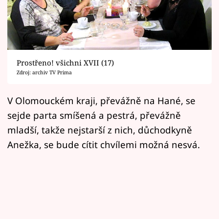
Horoskopy
Sledujte prima+
Filmový festival Karlovy Vary
Prostřeno! všichni XVII (17)
Pořady
Zdroj: archiv TV Prima
Mámy sobě
V Olomouckém kraji, převážně na Hané, se
sejde parta smíšená a pestrá, převážně
Přihlášení
mladší, takže nejstarší z nich, důchodkyně
Anežka, se bude cítit chvílemi možná nesvá.
Sledujte nás