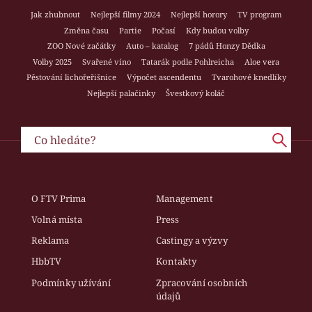
Jak zhubnout
Nejlepší filmy 2024
Nejlepší horory
TV program
Změna času
Partie
Počasí
Kdy budou volby
ZOO Nové začátky
Auto – katalog
7 pádů Honzy Dědka
Volby 2025
Svařené víno
Tatarák podle Pohlreicha
Aloe vera
Pěstování lichořeřišnice
Výpočet ascendentu
Tvarohové knedlíky
Nejlepší palačinky
Švestkový koláč
O FTV Prima
Management
Volná místa
Press
Reklama
Castingy a výzvy
HbbTV
Kontakty
Podmínky užívání
Zpracování osobních
údajů