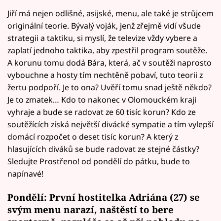
Jiří má nejen odlišné, asijské, menu, ale také je strůjcem
originální teorie. Bývalý voják, jenž zřejmě vidí všude
strategii a taktiku, si myslí, že televize vždy vybere a
zaplatí jednoho taktika, aby zpestřil program soutěže.
A korunu tomu dodá Bára, která, ač v soutěži naprosto
vybouchne a hosty tím nechtěně pobaví, tuto teorii z
žertu podpoří. Je to ona? Uvěří tomu snad ještě někdo?
Je to zmatek… Kdo to nakonec v Olomouckém kraji
vyhraje a bude se radovat ze 60 tisíc korun? Kdo ze
soutěžících získá největší divácké sympatie a tím vylepší
domácí rozpočet o deset tisíc korun? A který z
hlasujících diváků se bude radovat ze stejné částky?
Sledujte Prostřeno! od pondělí do pátku, bude to
napínavé!
Pondělí: První hostitelka Adriána (27) se
svým menu narazí, naštěstí to bere