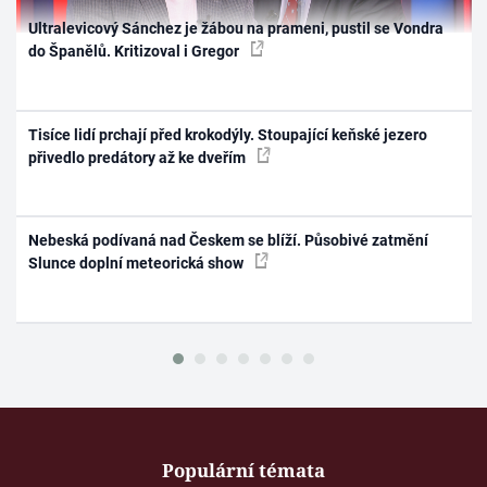
Ultralevicový Sánchez je žábou na prameni, pustil se Vondra
do Španělů. Kritizoval i Gregor
Tisíce lidí prchají před krokodýly. Stoupající keňské jezero
přivedlo predátory až ke dveřím
Nebeská podívaná nad Českem se blíží. Působivé zatmění
Slunce doplní meteorická show
Populární témata