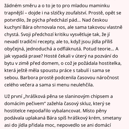
žádném směru a o to je to pro mladou maminku
trapnější – dojde i na slzičky zoufalství. Prostě, opět se
potvrdilo, že pýcha předchází pád… Nad českou
kuchyní Bára ohrnovala nos, ale sama takovou vlastně
chystá. Svoji předchozí kritiku vysvětluje tak, že jí
nevadí tradiční recepty, ale to, když jsou jídla příliš
obyčejná, jednoduchá a odfláknutá. Potud teorie… A
jak vypadá praxe? Hosté čekali v úterý na pozvání do
bytu v zimě před domem, o což je požádala hostitelka,
která ještě měla spoustu práce s tabulí i sama se
sebou. Barbora prostě podcenila časovou náročnost
celého večera a sama si menu neulehčila.
Už první „hrášková pěna se slaninovým chipsem a
domácím pečivem“ zažehla časový skluz, který se
hostitelce nepodařilo vybalancovat. Místo pěny
podávala uplakaná Bára spíš hráškový krém, smetany
asi do jídla přidala moc, nepovedlo se ani domácí