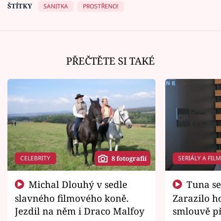
ŠTÍTKY
SANITKA
PROSTŘENO!
PŘEČTĚTE SI TAKÉ
CELEBRITY
SERIÁLY A FIL
8 fotografií
Michal Dlouhý v sedle
Tuna se chtěl vrátit domů.
slavného filmového koně.
Zarazilo ho
Jezdil na něm i Draco Malfoy
smlouvě př