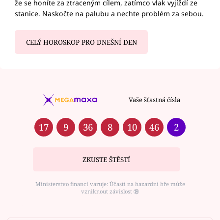
že se honíte za ztraceným cílem, zatímco vlak vyjíždí ze
stanice. Naskočte na palubu a nechte problém za sebou.
CELÝ HOROSKOP PRO DNEŠNÍ DEN
Vaše šťastná čísla
17
9
36
8
10
46
2
ZKUSTE ŠTĚSTÍ
Ministerstvo financí varuje: Účastí na hazardní hře může
vzniknout závislost ⑱