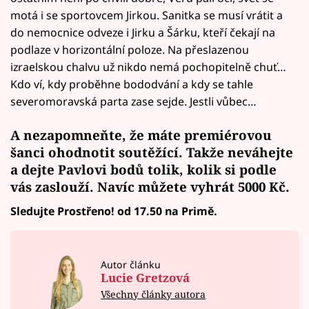
motá i se sportovcem Jirkou. Sanitka se musí vrátit a
do nemocnice odveze i Jirku a Šárku, kteří čekají na
podlaze v horizontální poloze. Na přeslazenou
izraelskou chalvu už nikdo nemá pochopitelně chuť…
Kdo ví, kdy proběhne bododvání a kdy se tahle
severomoravská parta zase sejde. Jestli vůbec…
A nezapomneňte, že máte premiérovou
šanci ohodnotit soutěžící. Takže neváhejte
a
dejte Pavlovi bodů
tolik, kolik si podle
vás zaslouží. Navíc
můžete vyhrát
5000 Kč.
Sledujte Prostřeno! od 17.50 na Primě.
Autor článku
Lucie Gretzová
Všechny články autora