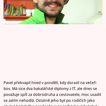
Horoskopy
Sledujte prima+
Filmový festival Karlovy Vary
Pořady
Mámy sobě
Přihlášení
Sledujte nás
Pavel překvapil hned v pondělí, kdy dorazil na večeři
bos. Má sice dva bakalářské diplomy z IT, ale dnes se
považuje spíš za dobrodruha a cestovatele, moc usadit
se zatím nehodlá. Ostatně jeho byt po rodičích jako