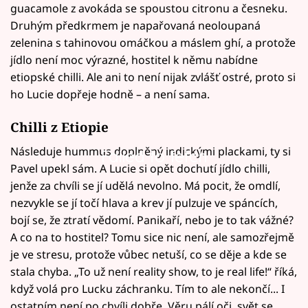
guacamole z avokáda se spoustou citronu a česneku.
Druhým předkrmem je napařovaná neoloupaná
zelenina s tahinovou omáčkou a máslem ghí, a protože
jídlo není moc výrazné, hostitel k němu nabídne
etiopské chilli. Ale ani to není nijak zvlášť ostré, proto si
ho Lucie dopřeje hodně – a není sama.
Chilli z Etiopie
Následuje hummus doplněný indickými plackami, ty si
Failed to fetch
Pavel upekl sám. A Lucie si opět dochutí jídlo chilli,
jenže za chvíli se jí udělá nevolno. Má pocit, že omdlí,
nezvykle se jí točí hlava a krev jí pulzuje ve spáncích,
bojí se, že ztratí vědomí. Panikaří, nebo je to tak vážné?
A co na to hostitel? Tomu sice nic není, ale samozřejmě
je ve stresu, protože vůbec netuší, co se děje a kde se
stala chyba. „To už není reality show, to je real life!“ říká,
když volá pro Lucku záchranku. Tím to ale nekončí... I
ostatním není po chvíli dobře, Věru pálí oči, svět se