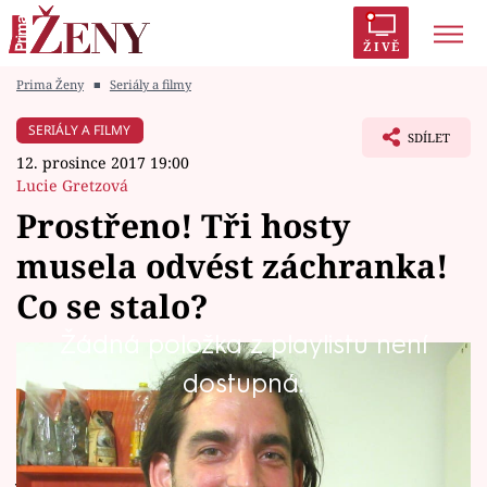
ŽIVĚ
Prima Ženy
■
Seriály a filmy
Trendy:
Polabí
Inspekce
Prostřeno!
AYTO?
SERIÁLY A FILMY
SDÍLET
Módní alarm
Zrádci
Proměny
12. prosince 2017 19:00
Lucie Gretzová
Prostřeno! Tři hosty
musela odvést záchranka!
Témata
Co se stalo?
Celebrity
Žádná položka z playlistu není
Zcestovalý dobrodruh, ajťák Pavel (31), hosty
dostupná.
Vztahy
posadí na zem a nabídne exotické menu, po
Seriály
němž tři soupeři skončí v nemocnici. Natáčení
je přerušeno, může za to snad chilli?