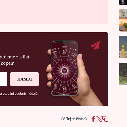
budeme zasílat
oskopem.
ODESLAT
racování osobních údajů
Sdílejte článek