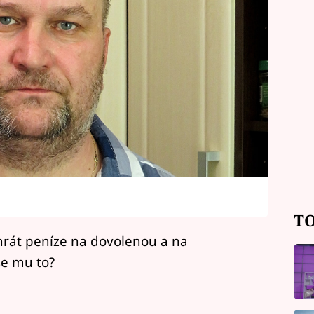
TO
hrát peníze na dovolenou a na
se mu to?