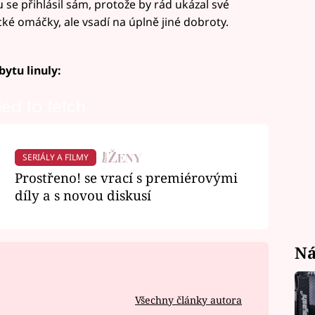
 se přihlásil sám, protože by rád ukázal své
cké omáčky, ale vsadí na úplně jiné dobroty.
bytu linuly:
led to fetch
SERIÁLY A FILMY
Prostřeno! se vrací s premiérovými
díly a s novou diskusí
Ná
Všechny články autora