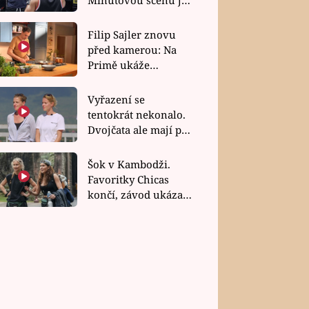
bez dubla
Filip Sajler znovu
před kamerou: Na
Primě ukáže
poctivou kuchyni i
rychlé recepty
Vyřazení se
tentokrát nekonalo.
Dvojčata ale mají po
uzavření třetí etapy
závodu nůž na krku
Šok v Kambodži.
Favoritky Chicas
končí, závod ukázal
svou nejtvrdší tvář