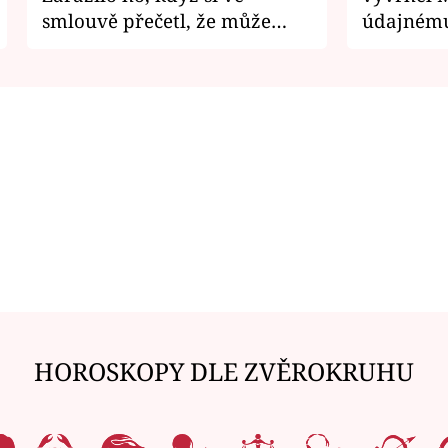
smlouvě přečetl, že může
údajnému
zemřít
je v nemil
HOROSKOPY DLE ZVĚROKRUHU