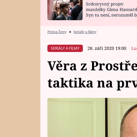
Srdceryvný projev
SNÁŘ
CELEBRITY
manželky Glena Hansard
Syn tu není, nerozuměl b
HOROSKOP NA
VAŘENÍ
tomu, vysvětlila
ROK 2023
Prima Ženy
■
Seriály a filmy
28. září 2020 19:00
Lu
SERIÁLY A FILMY
Věra z Prostř
taktika na pr