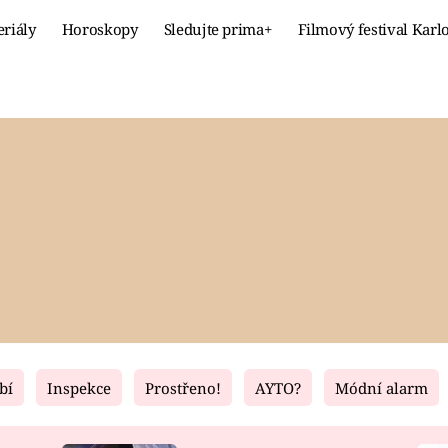
eriály
Horoskopy
Sledujte prima+
Filmový festival Karl
Celebrity
Recept
MÓDA A KRÁSA
HLAVNÍ JÍ
VZTAHY A SEX
SLADKÉ
PRIMA MAMINKA
ZDRAVÉ
bí
Inspekce
Prostřeno!
AYTO?
Módní alarm
Fresh
Living
RECEPTY
BYDLENÍ