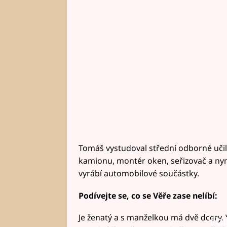
Tomáš vystudoval střední odborné učiliš
kamionu, montér oken, seřizovač a nyní 
vyrábí automobilové součástky.
Podívejte se, co se Věře zase nelíbí:
Je ženatý a s manželkou má dvě dcery. V
Fai