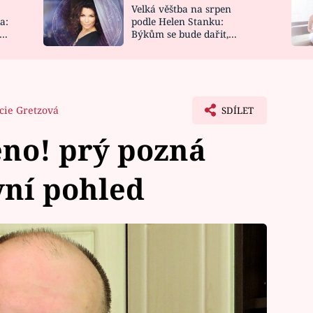
Velká věštba na srpen
NOVINKY
ZAHRADA
a:
podle Helen Stanku:
y
Býkům se bude dařit,
VIDEORECEPTY
DESIGN
Vodnáře čeká jízda
cie Gretzová
SDÍLET
eno! prý pozná
vní pohled