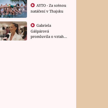
AYTO - Za scénou
natáčení v Thajsku
Gabriela
Gášpárová
promluvila o vztahu
a zakládání rodiny