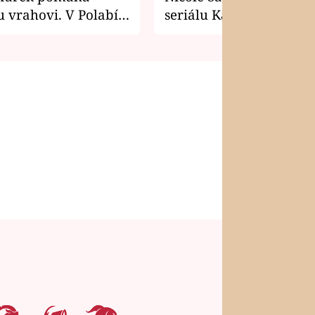
 vrahovi. V Polabí
seriálu Kamarádi
osti