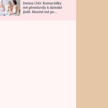
Denisa (34): Kamarádky
mě přemluvily k dámské
jízdě. Manžel mě po
návratu zaskočil