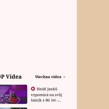
P Videa
Všechna videa
Heidi Janků
vzpomíná na svůj
šatník z 80. let -
Shopaholičky