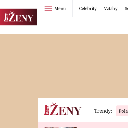
Menu
Celebrity
Vztahy
S
Seriály
Životní styl
ZOO
DIETY A HUBNUTÍ
PROSTŘENO!
CESTOVÁNÍ A
DOVOLENÁ
DUCH
ZDRAVÍ
Trendy:
Pola
Horoskopy
Video
ASTROČLÁNKY
SERIÁLY