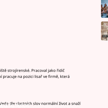
tě strojírenské. Pracoval jako řidič
pracuje na pozici lisař ve firmě, která
ede dle vlastních slov normální život a snaží
led to fetch