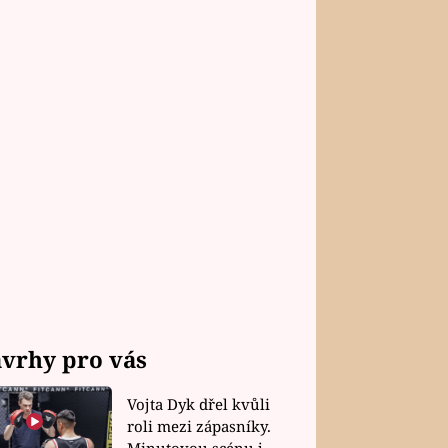
vrhy pro vás
Vojta Dyk dřel kvůli
roli mezi zápasníky.
Minutovou scénu jel