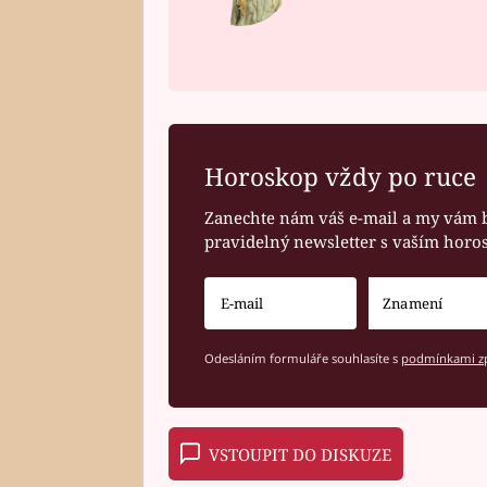
Horoskop vždy po ruce
Zanechte nám váš e-mail a my vám 
pravidelný newsletter s vaším hor
Odesláním formuláře souhlasíte s
podmínkami zp
VSTOUPIT DO DISKUZE