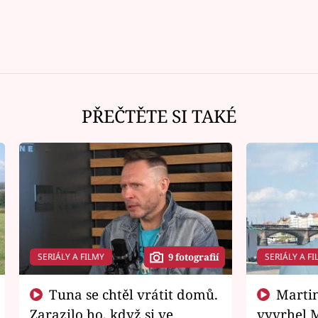
PŘEČTĚTE SI TAKÉ
SERIÁLY A FILMY
SERIÁLY A FI
9 fotografií
Tuna se chtěl vrátit domů.
Martin Písařík jako
Zarazilo ho, když si ve
vyvrhel 