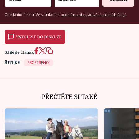
Odesláním formuláře souhlasíte s
podmínkami zpracování osobních údajů
VSTOUPIT DO DISKUZE
Sdílejte článek
ŠTÍTKY
PROSTŘENO!
PŘEČTĚTE SI TAKÉ