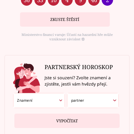
ZKUSTE ŠTĚSTÍ
Ministerstvo financí varuje: Účastí na hazardní hře může
vzniknout závislost ⑱
PARTNERSKÝ HOROSKOP
Jste si souzení? Zvolte znamení a
zjistěte, jestli vám hvězdy přejí.
VYPOČÍTAT