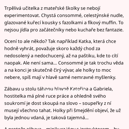
Trpělivá učitelka z mateřské školky se nebojí
experimentovat. Chystá consommé, celestýnské nudle,
glazované kuřecí kousky s fazolkami a fíkový muffin. To
nejsou jídla pro začátečníky nebo kuchaře bez fantazie.
Ocení to ale někdo? Tak například Katka, která chce
hodně vyhrát, považuje skoro každý chod za
nedosolený a nedochucený, až na paštiku, kde to cítí
naopak. Ale není sama… Consommé je tak trochu věda
a na konci je skutečně čirý vývar, ale holky to moc
nebere, spíš mají v hlavě samé nemravné myšlenky.
Zábavu u stolu táhnou hlavně Kateřina a Gabriela,
Failed to fetch
hostitelka má plné ruce práce a ohledně svého
soukromí je dost skoupá na slovo – soupeřky z ní
musejí všechno tahat. Holky při šmejdění objeví, že už
byla jednou vdaná, je taková tajemná…
A protože zábava – minikurz jógy s instruktorem – by