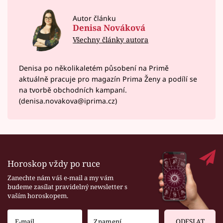
Autor článku
Denisa Nováková
Všechny články autora
Denisa po několikaletém působení na Primě
aktuálně pracuje pro magazín Prima Ženy a podílí se
na tvorbě obchodních kampaní.
(denisa.novakova@iprima.cz)
Horoskop vždy po ruce
Zanechte nám váš e-mail a my vám
budeme zasílat pravidelný newsletter s
vaším horoskopem.
ODESLAT