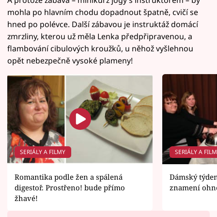
mohla po hlavním chodu dopadnout špatně, cvičí se
hned po polévce. Další zábavou je instruktáž domácí
zmrzliny, kterou už měla Lenka předpřipravenou, a
flambování cibulových kroužků, u něhož vyšlehnou
opět nebezpečně vysoké plameny!
SERIÁLY A FILMY
SERIÁLY A FIL
Romantika podle žen a spálená
Dámský týden
digestoř. Prostřeno! bude přímo
znamení ohně
žhavé!