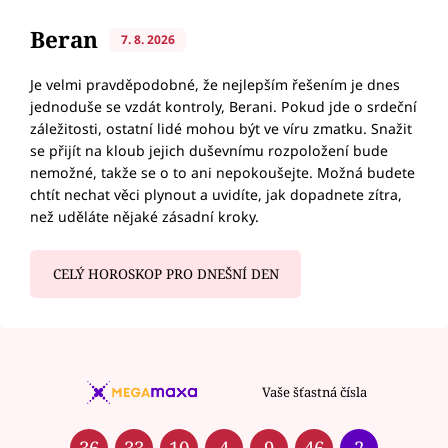
Beran
7. 8. 2026
Je velmi pravděpodobné, že nejlepším řešením je dnes
jednoduše se vzdát kontroly, Berani. Pokud jde o srdeční
záležitosti, ostatní lidé mohou být ve víru zmatku. Snažit
se přijít na kloub jejich duševnímu rozpoložení bude
nemožné, takže se o to ani nepokoušejte. Možná budete
chtít nechat věci plynout a uvidíte, jak dopadnete zítra,
než uděláte nějaké zásadní kroky.
CELÝ HOROSKOP PRO DNEŠNÍ DEN
Vaše šťastná čísla
36
33
10
4
9
46
2