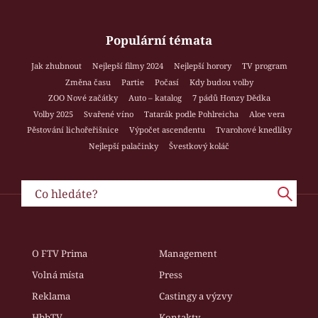
Populární témata
Jak zhubnout
Nejlepší filmy 2024
Nejlepší horory
TV program
Změna času
Partie
Počasí
Kdy budou volby
ZOO Nové začátky
Auto – katalog
7 pádů Honzy Dědka
Volby 2025
Svařené víno
Tatarák podle Pohlreicha
Aloe vera
Pěstování lichořeřišnice
Výpočet ascendentu
Tvarohové knedlíky
Nejlepší palačinky
Švestkový koláč
O FTV Prima
Management
Volná místa
Press
Reklama
Castingy a výzvy
HbbTV
Kontakty