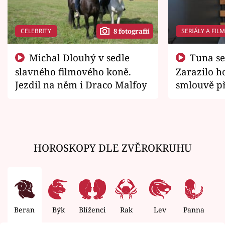
CELEBRITY
SERIÁLY A FIL
8 fotografií
Michal Dlouhý v sedle
Tuna se chtěl vrátit domů.
slavného filmového koně.
Zarazilo ho
Jezdil na něm i Draco Malfoy
smlouvě př
zemřít
HOROSKOPY DLE ZVĚROKRUHU
Beran
Býk
Blíženci
Rak
Lev
Panna
V