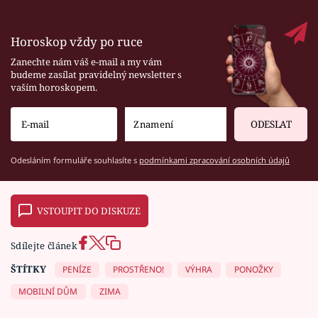
Horoskop vždy po ruce
Zanechte nám váš e-mail a my vám
budeme zasílat pravidelný newsletter s
vaším horoskopem.
ODESLAT
Odesláním formuláře souhlasíte s
podmínkami zpracování osobních údajů
VSTOUPIT DO DISKUZE
Sdílejte článek
ŠTÍTKY
PENÍZE
PROSTŘENO!
VÝHRA
PONOŽKY
MOBILNÍ DŮM
ZIMA