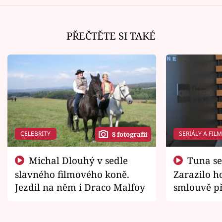
PŘEČTĚTE SI TAKÉ
CELEBRITY
SERIÁLY A FIL
8 fotografií
Michal Dlouhý v sedle
Tuna se chtěl vrátit domů.
slavného filmového koně.
Zarazilo ho
Jezdil na něm i Draco Malfoy
smlouvě př
zemřít