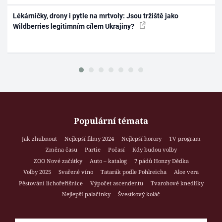
Lékárničky, drony i pytle na mrtvoly: Jsou tržiště jako
Wildberries legitimním cílem Ukrajiny?
Populární témata
Jak zhubnout
Nejlepší filmy 2024
Nejlepší horory
TV program
Změna času
Partie
Počasí
Kdy budou volby
ZOO Nové začátky
Auto – katalog
7 pádů Honzy Dědka
Volby 2025
Svařené víno
Tatarák podle Pohlreicha
Aloe vera
Pěstování lichořeřišnice
Výpočet ascendentu
Tvarohové knedlíky
Nejlepší palačinky
Švestkový koláč