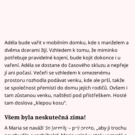
Adéla bude vařit v mobilním domku, kde s manželem a
dvěma dcerami žijí. Vzhledem k tomu, že miminko
potřebuje pravidelné kojení, bude kojit dokonce i u
vaření. Adéla se dostane do časového skluzu a nepřeje
jí ani počasí. Večeři se vzhledem k omezenému
prostoru rozhodla podávat venku, kde ale prší, takže
se společnost přemístí do domu jejích rodičů. Ovšem i
tam zůstanou venku, naštěstí pod přístřeškem. Hosté
tam doslova „klepou kosu“.
Všem byla neskutečná zima!
A Maria se naváží do Jarmily – prý proto, „aby ji trochu
Failed to fetch