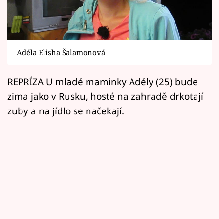
Horoskopy
Sledujte prima+
Filmový festival Karlovy Vary
Adéla Elisha Šalamonová
Pořady
REPRÍZA U mladé maminky Adély (25) bude
zima jako v Rusku, hosté na zahradě drkotají
Mámy sobě
zuby a na jídlo se načekají.
Přihlášení
Sledujte nás