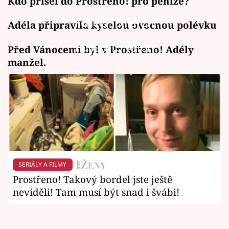
Kdo přišel do Prostřeno! pro peníze?
Failed to fetch
Adéla připravila kyselou ovocnou polévku
Failed to fetch
Před Vánocemi byl v Prostřeno! Adély
manžel.
SERIÁLY A FILMY
Prostřeno! Takový bordel jste ještě
neviděli! Tam musí být snad i švábi!