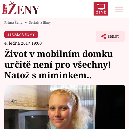
ŽIVĚ
Prima Ženy
■
Seriály a filmy
Trendy:
Polabí
Inspekce
Prostřeno!
AYTO?
SERIÁLY A FILMY
SDÍLET
Módní alarm
Zrádci
Proměny
4. ledna 2017 19:00
Život v mobilním domku
určitě není pro všechny!
Natož s miminkem..
Témata
Celebrity
Vztahy
Seriály