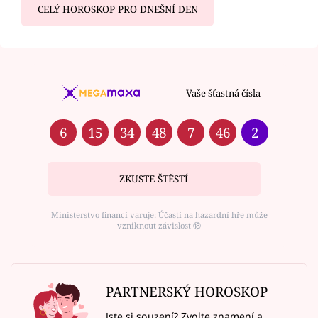
CELÝ HOROSKOP PRO DNEŠNÍ DEN
Vaše šťastná čísla
6
15
34
48
7
46
2
ZKUSTE ŠTĚSTÍ
Ministerstvo financí varuje: Účastí na hazardní hře může
vzniknout závislost ⑱
PARTNERSKÝ HOROSKOP
Jste si souzení? Zvolte znamení a