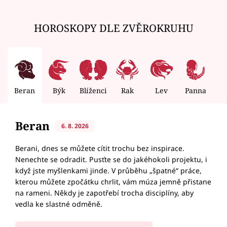
HOROSKOPY DLE ZVĚROKRUHU
Beran
Býk
Blíženci
Rak
Lev
Panna
V
Beran
6. 8. 2026
Berani, dnes se můžete cítit trochu bez inspirace.
Nenechte se odradit. Pusťte se do jakéhokoli projektu, i
když jste myšlenkami jinde. V průběhu „špatné“ práce,
kterou můžete zpočátku chrlit, vám múza jemně přistane
na rameni. Někdy je zapotřebí trocha disciplíny, aby
vedla ke slastné odměně.