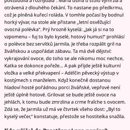
povzbudila a rozhýbala“. Maria usíná u stolu vymrzlá a
otrávená z dlouhého čekání. To nastane po předkrmu,
což je plněná kuřecí roláda. V tomhle počasí by bodnul
horký vývar, na stole ale přistane „letní osvěžující
ovocná polévka“. Prý hrozně kyselá: „Jak já si na to
vzpomenu – fuj to bylo kyselé, hotový humus!“ prohlásí
o polévce bez servítků Jarmila. Je třeba rozpálit gril na
živáňskou a uspořádat zábavu. Ta má dvě dějství:
vykrajování ovoce, do toho se ale nikomu moc nechce,
Katka se dokonce pořeže… A pak přijde ještě kulturní
vložka a velké překvapení – Adélčin pěvecký výstup v
kostýmech s manželem. Když konečně dostanou
hladoví hosté pořádnou porci živáňské, vepřové není
ještě úplně hotové. Grilovat se bude ještě ovoce na
jehlách, k tomu bude zmrzlina a crme fraîche s ovocem.
Zdá se, že Jarmila už má ve čtvrtek všeho dost: „Byl to
kyselý večer,“ konstatuje, přestože se hostitelka snažila.