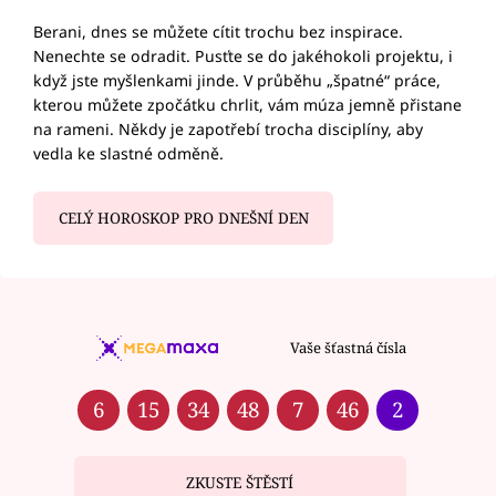
Berani, dnes se můžete cítit trochu bez inspirace.
Nenechte se odradit. Pusťte se do jakéhokoli projektu, i
když jste myšlenkami jinde. V průběhu „špatné“ práce,
kterou můžete zpočátku chrlit, vám múza jemně přistane
na rameni. Někdy je zapotřebí trocha disciplíny, aby
vedla ke slastné odměně.
CELÝ HOROSKOP PRO DNEŠNÍ DEN
Vaše šťastná čísla
6
15
34
48
7
46
2
ZKUSTE ŠTĚSTÍ