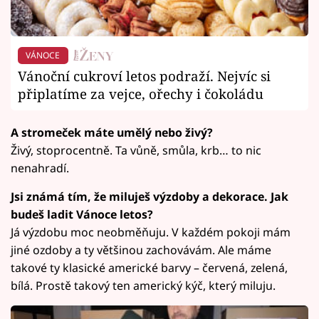
VÁNOCE
Vánoční cukroví letos podraží. Nejvíc si
připlatíme za vejce, ořechy i čokoládu
A stromeček máte umělý nebo živý?
Živý, stoprocentně. Ta vůně, smůla, krb… to nic
nenahradí.
Jsi známá tím, že miluješ výzdoby a dekorace. Jak
budeš ladit Vánoce letos?
Já výzdobu moc neobměňuju. V každém pokoji mám
jiné ozdoby a ty většinou zachovávám. Ale máme
takové ty klasické americké barvy – červená, zelená,
bílá. Prostě takový ten americký kýč, který miluju.