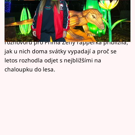
Horoskopy
Pro Sharlotu Blakk nejsou Vánoce o stresu ani
Sledujte prima+
o hromadách dárků. Spíš o pohodě, barvách,
Filmový festival Karlovy Vary
vůni stromku a společném čase. V otevřeném
rozhovoru pro Prima Ženy rapperka přiblížila,
Pořady
jak u nich doma svátky vypadají a proč se
letos rozhodla odjet s nejbližšími na
Mámy sobě
chaloupku do lesa.
Přihlášení
Sledujte nás