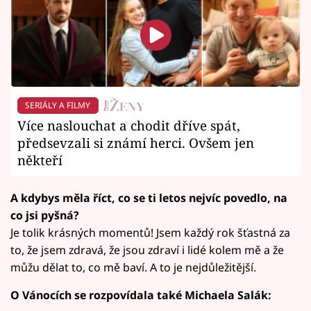
SERIÁLY A FILMY
Více naslouchat a chodit dříve spát,
předsevzali si známí herci. Ovšem jen
někteří
A kdybys měla říct, co se ti letos nejvíc povedlo, na
co jsi pyšná?
Je tolik krásných momentů! Jsem každý rok šťastná za
to, že jsem zdravá, že jsou zdraví i lidé kolem mě a že
můžu dělat to, co mě baví. A to je nejdůležitější.
O Vánocích se rozpovídala také Michaela Salák: