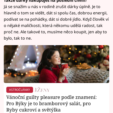
Takže dárky nakupuješ na poslední chvíli?
Já se snažím u nás v rodině zrušit dárky úplně. Je to
hlavně o tom se vidět, dát si spolu čas, dobrou energii,
podívat se na pohádky, dát si dobré jídlo. Když člověk ví
o nějaké maličkosti, která někomu udělá radost, tak
proč ne. Ale takové to, musíme něco koupit, jen aby to
bylo, tak to ne.
ASTROČLÁNKY
Vánoční guilty pleasure podle znamení:
Pro Býky je to bramborový salát, pro
Ryby cukroví a světýlka