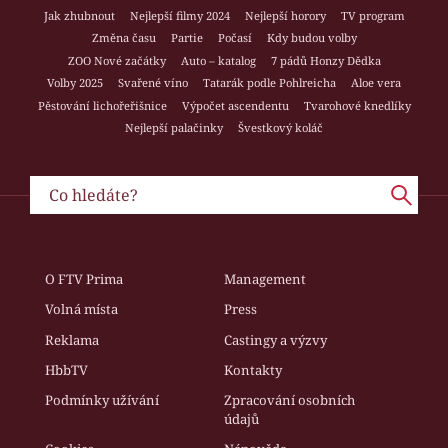
Jak zhubnout
Nejlepší filmy 2024
Nejlepší horory
TV program
Změna času
Partie
Počasí
Kdy budou volby
ZOO Nové začátky
Auto – katalog
7 pádů Honzy Dědka
Volby 2025
Svařené víno
Tatarák podle Pohlreicha
Aloe vera
Pěstování lichořeřišnice
Výpočet ascendentu
Tvarohové knedlíky
Nejlepší palačinky
Švestkový koláč
O FTV Prima
Management
Volná místa
Press
Reklama
Castingy a výzvy
HbbTV
Kontakty
Podmínky užívání
Zpracování osobních
údajů