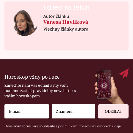
Failed to fetch
Autor článku
Vanesa Havlíková
Všechny články autora
Horoskop vždy po ruce
Zanechte nám váš e-mail a my vám
budeme zasílat pravidelný newsletter s
vaším horoskopem.
ODESLAT
Odesláním formuláře souhlasíte s
podmínkami zpracování osobních údajů