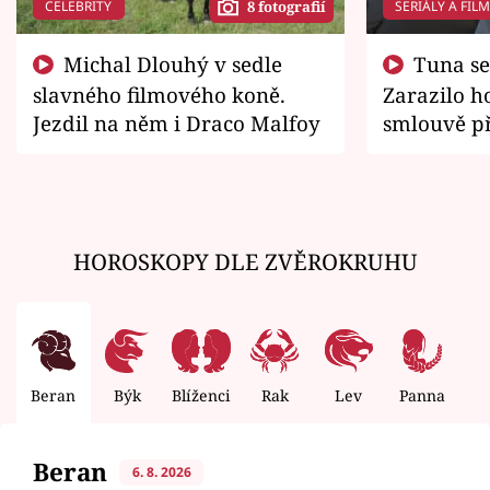
CELEBRITY
SERIÁLY A FIL
8 fotografií
Michal Dlouhý v sedle
Tuna se chtěl vrátit domů.
slavného filmového koně.
Zarazilo ho
Jezdil na něm i Draco Malfoy
smlouvě př
zemřít
HOROSKOPY DLE ZVĚROKRUHU
Beran
Býk
Blíženci
Rak
Lev
Panna
V
Beran
6. 8. 2026