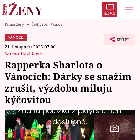
ŽIVĚ
Prima Ženy
■
Český rok
Vánoce
Trendy:
Polabí
Inspekce
Prostřeno!
AYTO?
VÁNOCE
SDÍLET
Módní alarm
Zrádci
Proměny
21. listopadu 2025 07:00
Vanesa Havlíková
Rapperka Sharlota o
Vánocích: Dárky se snažím
Témata
zrušit, výzdobu miluju
Celebrity
kýčovitou
Žádná položka z playlistu není
Vztahy
dostupná.
Seriály