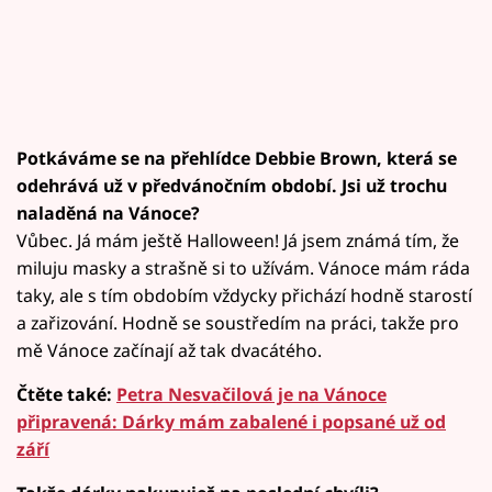
Potkáváme se na přehlídce Debbie Brown, která se
odehrává už v předvánočním období. Jsi už trochu
naladěná na Vánoce?
Vůbec. Já mám ještě Halloween! Já jsem známá tím, že
miluju masky a strašně si to užívám. Vánoce mám ráda
taky, ale s tím obdobím vždycky přichází hodně starostí
a zařizování. Hodně se soustředím na práci, takže pro
mě Vánoce začínají až tak dvacátého.
Čtěte také:
Petra Nesvačilová je na Vánoce
připravená: Dárky mám zabalené i popsané už od
září