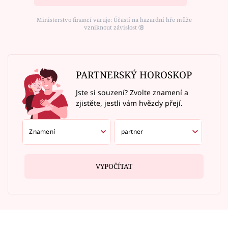
Ministerstvo financí varuje: Účastí na hazardní hře může
vzniknout závislost ⑱
PARTNERSKÝ HOROSKOP
Jste si souzení? Zvolte znamení a
zjistěte, jestli vám hvězdy přejí.
VYPOČÍTAT