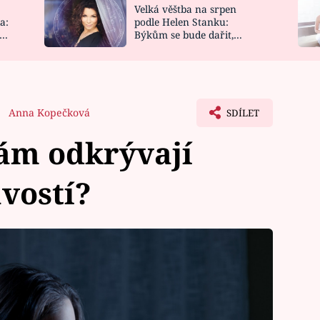
Velká věštba na srpen
NOVINKY
ZAHRADA
a:
podle Helen Stanku:
y
Býkům se bude dařit,
VIDEORECEPTY
DESIGN
Vodnáře čeká jízda
Anna Kopečková
SDÍLET
nám odkrývají
avostí?