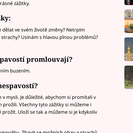
rásné zážitky.
zky:
e dělat ve svém životě změny? Netrpím
a strachy? Usínám s hlavou plnou problémů?
pavostí promlouvají?
čním buzením.
 nespavostí?
 mysli. Je důležité, abychom si promítali v
 prožili. Všechny tyto zážitky si můžeme i
prožít. Uloží se tak a můžeme si je kdykoliv
ovnováhu. Zbavit se možných obav a strachů,