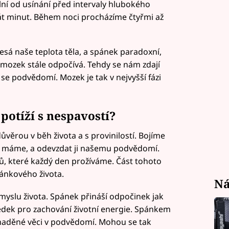
lní od usínání před intervaly hlubokého
át minut. Během noci procházíme čtyřmi až
sá naše teplota těla, a spánek paradoxní,
e mozek stále odpočívá. Tehdy se nám zdají
 se podvědomí. Mozek je tak v nejvyšší fázi
potíží s nespavostí?
věrou v běh života a s provinilostí. Bojíme
ou máme, a odevzdat ji našemu podvědomí.
, které každý den prožíváme. Část tohoto
ánkového života.
Ná
myslu života. Spánek přináší odpočinek jak
tředek pro zachování životní energie. Spánkem
omaděné věci v podvědomí. Mohou se tak