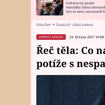
Srdceryvný projev
SNÁŘ
CELEBRITY
manželky Glena Hansard
Syn tu není, nerozuměl b
HOROSKOP NA
VAŘENÍ
tomu, vysvětlila
ROK 2023
Prima Ženy
■
Životní styl
Zdraví a nemoci
24. března 2017 10:00
ZDRAVÍ A NEMOCI
Řeč těla: Co 
potíže s nesp