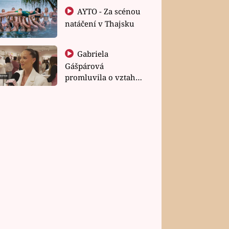
AYTO - Za scénou
natáčení v Thajsku
Gabriela
Gášpárová
promluvila o vztahu
a zakládání rodiny