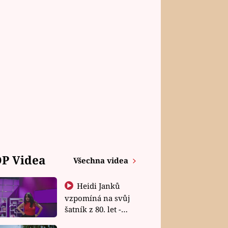
P Videa
Všechna videa
Heidi Janků
vzpomíná na svůj
šatník z 80. let -
Shopaholičky