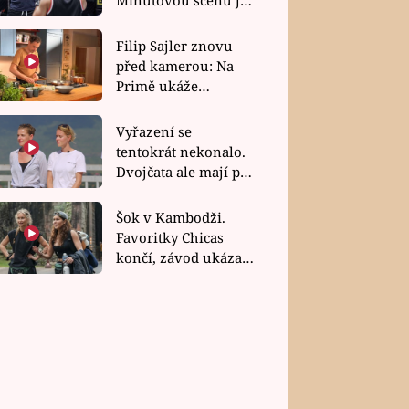
bez dubla
Filip Sajler znovu
před kamerou: Na
Primě ukáže
poctivou kuchyni i
rychlé recepty
Vyřazení se
tentokrát nekonalo.
Dvojčata ale mají po
uzavření třetí etapy
závodu nůž na krku
Šok v Kambodži.
Favoritky Chicas
končí, závod ukázal
svou nejtvrdší tvář