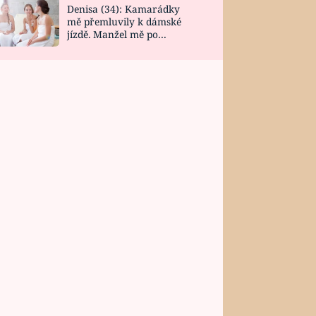
Denisa (34): Kamarádky
mě přemluvily k dámské
jízdě. Manžel mě po
návratu zaskočil