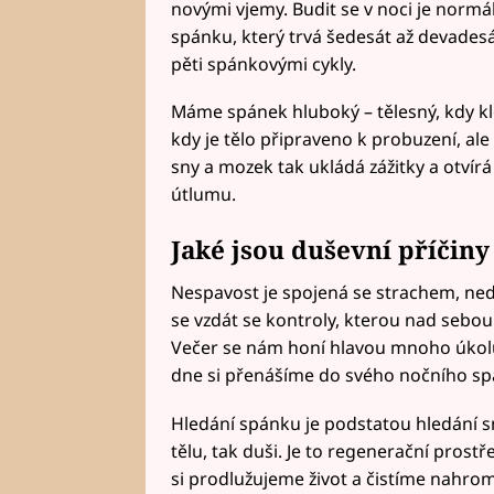
novými vjemy. Budit se v noci je normá
spánku, který trvá šedesát až devades
pěti spánkovými cykly.
Máme spánek hluboký – tělesný, kdy kle
kdy je tělo připraveno k probuzení, al
sny a mozek tak ukládá zážitky a otvírá
útlumu.
Jaké jsou duševní příčiny 
Nespavost je spojená se strachem, nedů
se vzdát se kontroly, kterou nad seb
Večer se nám honí hlavou mnoho úkolů
dne si přenášíme do svého nočního sp
Hledání spánku je podstatou hledání s
tělu, tak duši. Je to regenerační pros
si prodlužujeme život a čistíme nahr