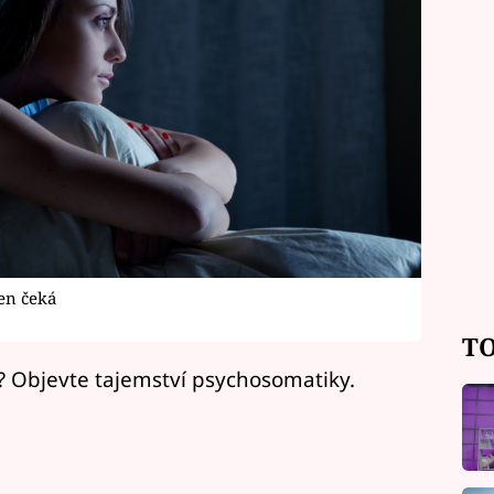
en čeká
TO
o? Objevte tajemství psychosomatiky.