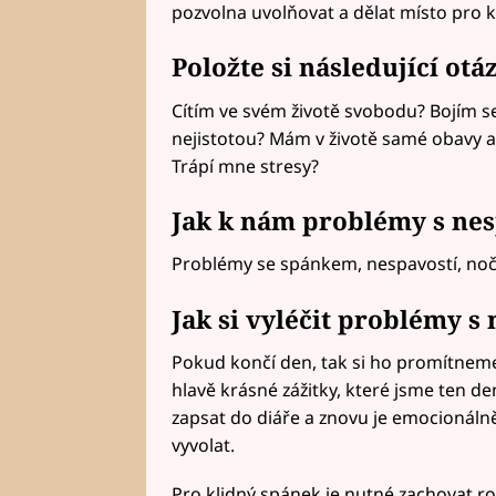
pozvolna uvolňovat a dělat místo pro k
Položte si následující otá
Cítím ve svém životě svobodu? Bojím s
nejistotou? Mám v životě samé obavy 
Trápí mne stresy?
Jak k nám problémy s nes
Problémy se spánkem, nespavostí, no
Jak si vyléčit problémy s
Pokud končí den, tak si ho promítneme v
hlavě krásné zážitky, které jsme ten den
zapsat do diáře a znovu je emocionálně 
vyvolat.
Pro klidný spánek je nutné zachovat r