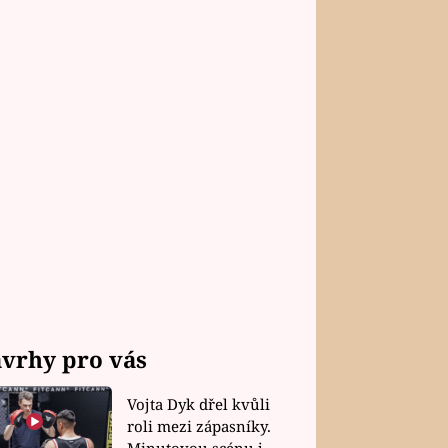
vrhy pro vás
Vojta Dyk dřel kvůli
roli mezi zápasníky.
Minutovou scénu jel