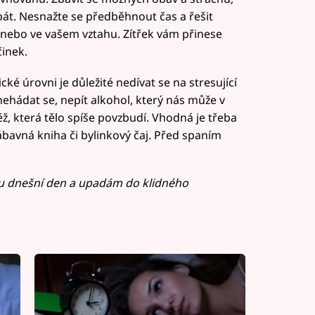
spát. Nesnažte se předběhnout čas a řešit
i nebo ve vašem vztahu. Zítřek vám přinese
inek.
ké úrovni je důležité nedívat se na stresující
ehádat se, nepít alkohol, který nás může v
ěž, která tělo spíše povzbudí. Vhodná je třeba
avná kniha či bylinkový čaj. Před spaním
ou dnešní den a upadám do klidného