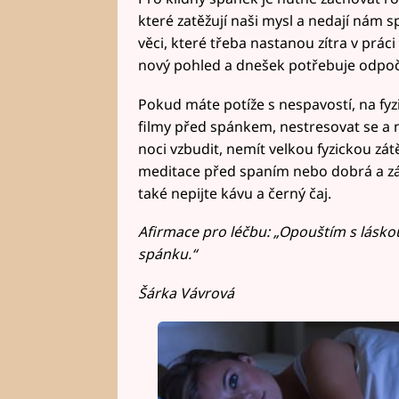
které zatěžují naši mysl a nedají nám 
věci, které třeba nastanou zítra v prác
nový pohled a dnešek potřebuje odpoč
Pokud máte potíže s nespavostí, na fyzic
filmy před spánkem, nestresovat se a n
noci vzbudit, nemít velkou fyzickou zát
meditace před spaním nebo dobrá a záb
také nepijte kávu a černý čaj.
Afirmace pro léčbu: „Opouštím s lásk
spánku.“
Šárka Vávrová