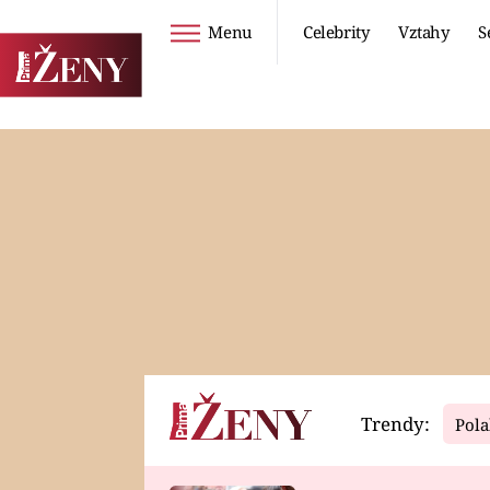
Menu
Celebrity
Vztahy
S
Seriály
Životní styl
ZOO
DIETY A HUBNUTÍ
PROSTŘENO!
CESTOVÁNÍ A
DOVOLENÁ
DUCH
ZDRAVÍ
Trendy:
Pola
Horoskopy
Video
ASTROČLÁNKY
SERIÁLY