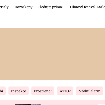
eriály
Horoskopy
Sledujte prima+
Filmový festival Karl
Celebrity
Recept
MÓDA A KRÁSA
HLAVNÍ JÍ
VZTAHY A SEX
SLADKÉ
PRIMA MAMINKA
ZDRAVÉ
bí
Inspekce
Prostřeno!
AYTO?
Módní alarm
Fresh
Living
RECEPTY
BYDLENÍ