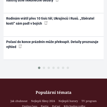
nástroj utne nekonečné debaty
Rodinám vrátil přes 10 tisíc těl, Ukrajinců i Rusů. „Sběratel
kostí“ sám padl v bojích
Počasí do konce prázdnin může překvapit. Detaily prozrazuje
výhled
Populární témata
Jak zhubnout
Nejlepší filmy 2024
Nejlepší horory
TV program
Změna času
Partie
Počasí
Kdy budou volby