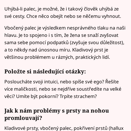
Uhýbá-li palec, je možné, že i takový člověk uhýbá ze
své cesty. Chce něco obejít nebo se něčemu vyhnout.
Vbočený palec je výsledkem nesprávného tlaku na naši
hlavu. Je to spojeno i s tím, že žena se snaží zvyšovat
sama sebe pomocí podpatků (zvyšuje svou důležitost),
a to někdy nad únosnou míru. Kladivový prst je
většinou problémem u rázných, praktických lidí.
Položte si následující otázky:
Posloucháte svoji intuici, nebo spíše své ego? Řešíte
více maličkosti, nebo se nejdříve soustředíte na velké
věci? Umíte být pokorní? Trpíte strachem?
Jak k nám problémy s prsty na nohou
promlouvají?
Kladivové prsty, vbočený palec, pokřivení prstů (hallux