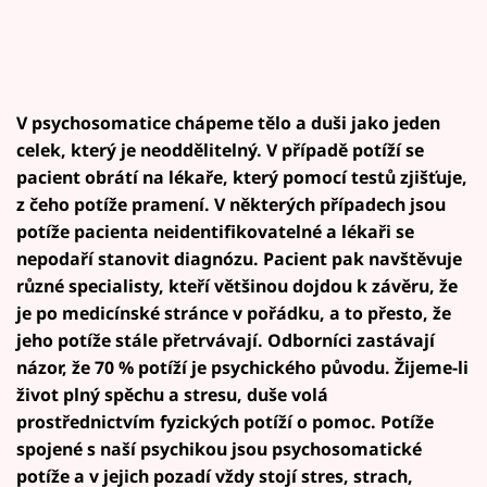
V psychosomatice chápeme tělo a duši jako jeden
celek, který je neoddělitelný. V případě potíží se
pacient obrátí na lékaře, který pomocí testů zjišťuje,
z čeho potíže pramení. V některých případech jsou
potíže pacienta neidentifikovatelné a lékaři se
nepodaří stanovit diagnózu. Pacient pak navštěvuje
různé specialisty, kteří většinou dojdou k závěru, že
je po medicínské stránce v pořádku, a to přesto, že
jeho potíže stále přetrvávají. Odborníci zastávají
názor, že 70 % potíží je psychického původu. Žijeme-li
život plný spěchu a stresu, duše volá
prostřednictvím fyzických potíží o pomoc. Potíže
spojené s naší psychikou jsou psychosomatické
potíže a v jejich pozadí vždy stojí stres, strach,