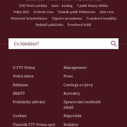
ZOO Nové začátky
Auto – katalog
7 pádů Honzy Dědka
Volby 2025
Svařené víno
Tatarák podle Pohlreicha
Aloe vera
Pěstování lichořeřišnice
Výpočet ascendentu
Tvarohové knedlíky
Nejlepší palačinky
Švestkový koláč
O FTV Prima
Management
Volná místa
Press
Reklama
Castingy a výzvy
HbbTV
Kontakty
Podmínky užívání
Zpracování osobních
údajů
Cookies
Nápověda
Vlastník FTV Prima spol.
Redakce