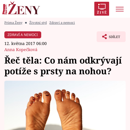
ŽIVĚ
Prima Ženy
■
Životní styl
Zdraví a nemoci
Trendy:
Polabí
Inspekce
Prostřeno!
AYTO?
ZDRAVÍ A NEMOCI
SDÍLET
Módní alarm
Zrádci
Proměny
12. května 2017 06:00
Anna Kopečková
Řeč těla: Co nám odkrývají
potíže s prsty na nohou?
Témata
Celebrity
Vztahy
Seriály