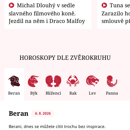
Michal Dlouhý v sedle
Tuna se chtěl vrátit domů.
slavného filmového koně.
Zarazilo ho
Jezdil na něm i Draco Malfoy
smlouvě př
zemřít
HOROSKOPY DLE ZVĚROKRUHU
Beran
Býk
Blíženci
Rak
Lev
Panna
V
Beran
6. 8. 2026
Berani, dnes se můžete cítit trochu bez inspirace.