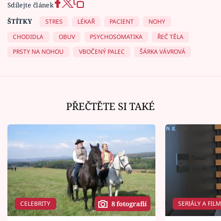
Sdílejte článek
ŠTÍTKY
STRES
LÉKAŘ
PACIENT
NOHY
CHODIDLA
OBUV
PSYCHOSOMATIKA
ŘEČ TĚLA
PRSTY NA NOHOU
VBOČENÝ PALEC
ŠÁRKA VÁVROVÁ
PŘEČTĚTE SI TAKÉ
CELEBRITY
SERIÁLY A FIL
8 fotografií