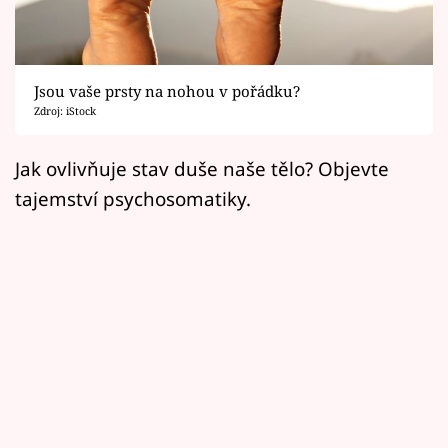
Horoskopy
Sledujte prima+
Jsou vaše prsty na nohou v pořádku?
Filmový festival Karlovy Vary
Zdroj: iStock
Pořady
Jak ovlivňuje stav duše naše tělo? Objevte
tajemství psychosomatiky.
Mámy sobě
Přihlášení
Sledujte nás