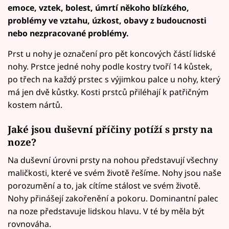
emoce, vztek, bolest, úmrtí někoho blízkého,
problémy ve vztahu, úzkost, obavy z budoucnosti
nebo nezpracované problémy.
Prst u nohy je označení pro pět koncových částí lidské
nohy. Prstce jedné nohy podle kostry tvoří 14 kůstek,
po třech na každý prstec s výjimkou palce u nohy, který
má jen dvě kůstky. Kosti prstců přiléhají k patřičným
kostem nártů.
Jaké jsou duševní příčiny potíží s prsty na
noze?
Na duševní úrovni prsty na nohou představují všechny
maličkosti, které ve svém životě řešíme. Nohy jsou naše
porozumění a to, jak cítíme stálost ve svém životě.
Nohy přinášejí zakořenění a pokoru. Dominantní palec
na noze představuje lidskou hlavu. V té by měla být
rovnováha.