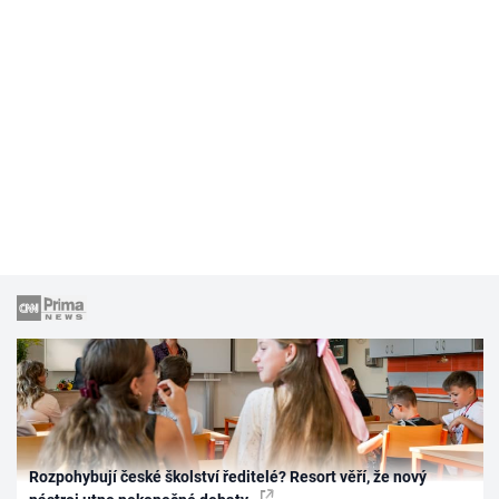
Rozpohybují české školství ředitelé? Resort věří, že nový