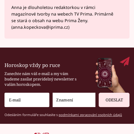
Anna je dlouholetou redaktorkou v rámci
magazínové tvorby na webech TV Prima. Primárně
se stará o obsah na webu Prima Ženy.
(anna.kopeckova@iprima.cz)
Horoskop vždy po ruce
Zanechte nám váš e-mail a my vám
budeme zasílat pravidelný newsletter s
vaším horoskopem.
ODESLAT
Odesláním formuláře souhlasíte s
podmínkami zpracování osobních údajů