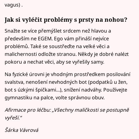
vagus) .
Jak si vyléčit problémy s prsty na nohou?
Snažte se více přemýšlet srdcem než hlavou a
především ne EGEM. Ego vám přináší nejvíce
problémů. Také se soustřeďte na velké věci a
malichernosti odložte stranou. Někdy je dobré nalézt
pokoru a nechat věci, aby se vyřešily samy.
Na fyzické úrovni je vhodným prostředkem posilování
svalstva, nenošení nevhodných bot (podpatků u žen,
bot s úzkými špičkami...), snížení nadváhy. Používejte
gymnastiku na palce, volte správnou obuv.
Afirmace pro léčbu: „Všechny maličkosti se postupně
vyřeší.“
Šárka Vávrová