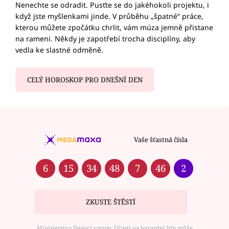
Nenechte se odradit. Pusťte se do jakéhokoli projektu, i
když jste myšlenkami jinde. V průběhu „špatné“ práce,
kterou můžete zpočátku chrlit, vám múza jemně přistane
na rameni. Někdy je zapotřebí trocha disciplíny, aby
vedla ke slastné odměně.
CELÝ HOROSKOP PRO DNEŠNÍ DEN
Vaše šťastná čísla
6
15
34
48
7
46
2
ZKUSTE ŠTĚSTÍ
Ministerstvo financí varuje: Účastí na hazardní hře může