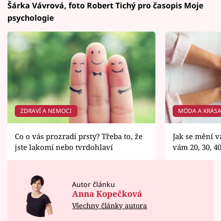
Šárka Vávrová, foto Robert Tichý pro časopis Moje
psychologie
ZDRAVÍ A NEMOCI
MÓDA A KRÁS
Co o vás prozradí prsty? Třeba to, že
Jak se mění v
jste lakomí nebo tvrdohlaví
vám 20, 30, 40.
Autor článku
Anna Kopečková
Všechny články autora