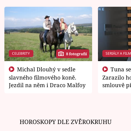
CELEBRITY
SERIÁLY A FIL
8 fotografií
Michal Dlouhý v sedle
Tuna se chtěl vrátit domů.
slavného filmového koně.
Zarazilo ho
Jezdil na něm i Draco Malfoy
smlouvě př
zemřít
HOROSKOPY DLE ZVĚROKRUHU