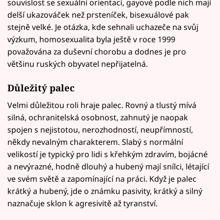
souvislost se sexuální orientací, gayové podle nich mají
delší ukazováček než prsteníček, bisexuálové pak
stejně velké. Je otázka, kde sehnali uchazeče na svůj
výzkum, homosexualita byla ještě v roce 1999
považována za duševní chorobu a dodnes je pro
většinu ruských obyvatel nepřijatelná.
Důležitý palec
Velmi důležitou roli hraje palec. Rovný a tlustý mívá
silná, ochranitelská osobnost, zahnutý je naopak
spojen s nejistotou, nerozhodností, neupřímností,
někdy nevalným charakterem. Slabý s normální
velikostí je typický pro lidi s křehkým zdravím, bojácné
a nevýrazné, hodně dlouhý a hubený mají snílci, létající
ve svém světě a zapomínající na práci. Když je palec
krátký a hubený, jde o známku pasivity, krátký a silný
naznačuje sklon k agresivitě až tyranství.