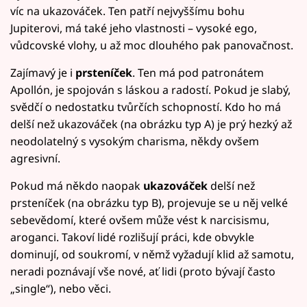
víc na ukazováček. Ten patří nejvyššímu bohu
Jupiterovi, má také jeho vlastnosti – vysoké ego,
vůdcovské vlohy, u až moc dlouhého pak panovačnost.
Zajímavý je i
prsteníček
. Ten má pod patronátem
Apollón, je spojován s láskou a radostí. Pokud je slabý,
svědčí o nedostatku tvůrčích schopností. Kdo ho má
delší než ukazováček (na obrázku typ A) je prý hezký až
neodolatelný s vysokým charisma, někdy ovšem
agresivní.
Pokud má někdo naopak
ukazováček
delší než
prsteníček (na obrázku typ B), projevuje se u něj velké
sebevědomí, které ovšem může vést k narcisismu,
aroganci. Takoví lidé rozlišují práci, kde obvykle
dominují, od soukromí, v němž vyžadují klid až samotu,
neradi poznávají vše nové, ať lidi (proto bývají často
„single“), nebo věci.