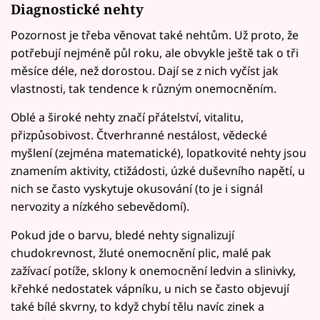
Diagnostické nehty
Pozornost je třeba věnovat také nehtům. Už proto, že
potřebují nejméně půl roku, ale obvykle ještě tak o tři
měsíce déle, než dorostou. Dají se z nich vyčíst jak
vlastnosti, tak tendence k různým onemocněním.
Oblé a široké nehty značí přátelství, vitalitu,
přizpůsobivost. Čtverhranné nestálost, vědecké
myšlení (zejména matematické), lopatkovité nehty jsou
znamením aktivity, ctižádosti, úzké duševního napětí, u
nich se často vyskytuje okusování (to je i signál
nervozity a nízkého sebevědomí).
Pokud jde o barvu, bledé nehty signalizují
chudokrevnost, žluté onemocnění plic, malé pak
zažívací potíže, sklony k onemocnění ledvin a slinivky,
křehké nedostatek vápníku, u nich se často objevují
také bílé skvrny, to když chybí tělu navíc zinek a