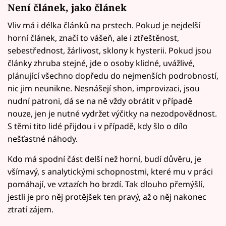
Není článek, jako článek
Vliv má i délka článků na prstech. Pokud je nejdelší
horní článek, značí to vášeň, ale i ztřeštěnost,
sebestřednost, žárlivost, sklony k hysterii. Pokud jsou
články zhruba stejné, jde o osoby klidné, uvážlivé,
plánující všechno dopředu do nejmenších podrobností,
nic jim neunikne. Nesnášejí shon, improvizaci, jsou
nudní patroni, dá se na ně vždy obrátit v případě
nouze, jen je nutné vydržet výčitky na nezodpovědnost.
S těmi tito lidé přijdou i v případě, kdy šlo o dílo
nešťastné náhody.
Kdo má spodní část delší než horní, budí důvěru, je
všímavý, s analytickými schopnostmi, které mu v práci
pomáhají, ve vztazích ho brzdí. Tak dlouho přemýšlí,
jestli je pro něj protějšek ten pravý, až o něj nakonec
ztratí zájem.