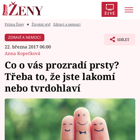
ŽIVĚ
Prima Ženy
■
Životní styl
Zdraví a nemoci
Trendy:
Polabí
Inspekce
Prostřeno!
AYTO?
ZDRAVÍ A NEMOCI
SDÍLET
Módní alarm
Zrádci
Proměny
22. března 2017 06:00
Anna Kopečková
Co o vás prozradí prsty?
Třeba to, že jste lakomí
Témata
nebo tvrdohlaví
Celebrity
Vztahy
Seriály