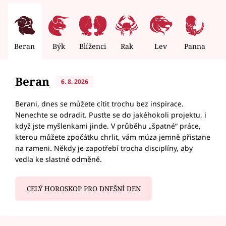
Beran
Býk
Blíženci
Rak
Lev
Panna
V
Beran
6. 8. 2026
Berani, dnes se můžete cítit trochu bez inspirace.
Nenechte se odradit. Pusťte se do jakéhokoli projektu, i
když jste myšlenkami jinde. V průběhu „špatné“ práce,
kterou můžete zpočátku chrlit, vám múza jemně přistane
na rameni. Někdy je zapotřebí trocha disciplíny, aby
vedla ke slastné odměně.
CELÝ HOROSKOP PRO DNEŠNÍ DEN