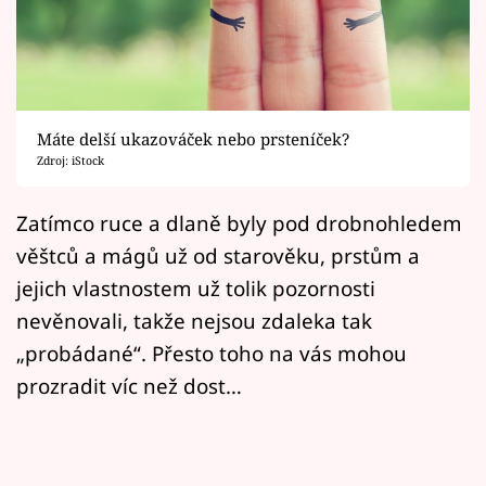
Horoskopy
Sledujte prima+
Filmový festival Karlovy Vary
Máte delší ukazováček nebo prsteníček?
Pořady
Zdroj: iStock
Mámy sobě
Zatímco ruce a dlaně byly pod drobnohledem
věštců a mágů už od starověku, prstům a
Přihlášení
jejich vlastnostem už tolik pozornosti
nevěnovali, takže nejsou zdaleka tak
„probádané“. Přesto toho na vás mohou
Sledujte nás
prozradit víc než dost…