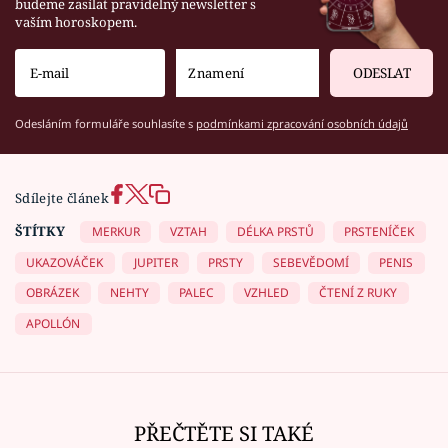
budeme zasílat pravidelný newsletter s
vaším horoskopem.
ODESLAT
Odesláním formuláře souhlasíte s
podmínkami zpracování osobních údajů
Sdílejte článek
ŠTÍTKY
MERKUR
VZTAH
DÉLKA PRSTŮ
PRSTENÍČEK
UKAZOVÁČEK
JUPITER
PRSTY
SEBEVĚDOMÍ
PENIS
OBRÁZEK
NEHTY
PALEC
VZHLED
ČTENÍ Z RUKY
APOLLÓN
PŘEČTĚTE SI TAKÉ