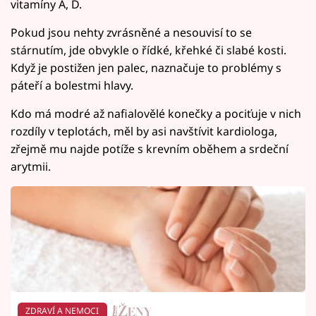
vitamíny A, D.
Pokud jsou nehty zvrásněné a nesouvisí to se
stárnutím, jde obvykle o řídké, křehké či slabé kosti.
Když je postižen jen palec, naznačuje to problémy s
páteří a bolestmi hlavy.
Kdo má modré až nafialovělé konečky a pociťuje v nich
rozdíly v teplotách, měl by asi navštívit kardiologa,
zřejmě mu najde potíže s krevním oběhem a srdeční
arytmii.
ZDRAVÍ A NEMOCI