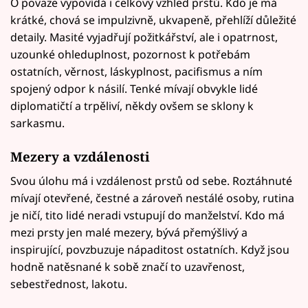
O povaze vypovídá i celkový vzhled prstů. Kdo je má
krátké, chová se impulzivně, ukvapeně, přehlíží důležité
detaily. Masité vyjadřují požitkářství, ale i opatrnost,
uzounké ohleduplnost, pozornost k potřebám
ostatních, věrnost, láskyplnost, pacifismus a ním
spojený odpor k násilí. Tenké mívají obvykle lidé
diplomatičtí a trpěliví, někdy ovšem se sklony k
sarkasmu.
Mezery a vzdálenosti
Svou úlohu má i vzdálenost prstů od sebe. Roztáhnuté
mívají otevřené, čestné a zároveň nestálé osoby, rutina
je ničí, tito lidé neradi vstupují do manželství. Kdo má
mezi prsty jen malé mezery, bývá přemýšlivý a
inspirující, povzbuzuje nápaditost ostatních. Když jsou
hodně natěsnané k sobě značí to uzavřenost,
sebestřednost, lakotu.