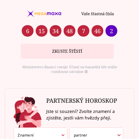
Vaše šťastná čísla
6
15
34
48
7
46
2
ZKUSTE ŠTĚSTÍ
Ministerstvo financí varuje: Účastí na hazardní hře může
vzniknout závislost ⑱
PARTNERSKÝ HOROSKOP
Jste si souzení? Zvolte znamení a
zjistěte, jestli vám hvězdy přejí.