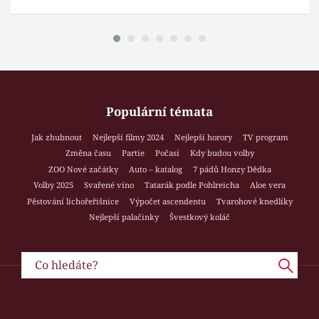
Populární témata
Jak zhubnout
Nejlepší filmy 2024
Nejlepší horory
TV program
Změna času
Partie
Počasí
Kdy budou volby
ZOO Nové začátky
Auto – katalog
7 pádů Honzy Dědka
Volby 2025
Svařené víno
Tatarák podle Pohlreicha
Aloe vera
Pěstování lichořeřišnice
Výpočet ascendentu
Tvarohové knedlíky
Nejlepší palačinky
Švestkový koláč