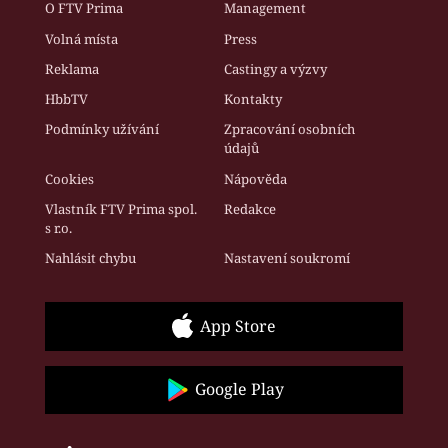
O FTV Prima
Management
Volná místa
Press
Reklama
Castingy a výzvy
HbbTV
Kontakty
Podmínky užívání
Zpracování osobních
údajů
Cookies
Nápověda
Vlastník FTV Prima spol.
Redakce
s r.o.
Nahlásit chybu
Nastavení soukromí
App Store
Google Play