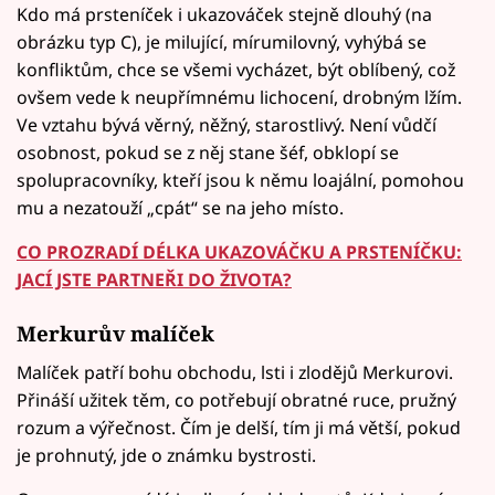
Kdo má prsteníček i ukazováček stejně dlouhý (na
obrázku typ C), je milující, mírumilovný, vyhýbá se
konfliktům, chce se všemi vycházet, být oblíbený, což
ovšem vede k neupřímnému lichocení, drobným lžím.
Ve vztahu bývá věrný, něžný, starostlivý. Není vůdčí
osobnost, pokud se z něj stane šéf, obklopí se
spolupracovníky, kteří jsou k němu loajální, pomohou
mu a nezatouží „cpát“ se na jeho místo.
CO PROZRADÍ DÉLKA UKAZOVÁČKU A PRSTENÍČKU:
JACÍ JSTE PARTNEŘI DO ŽIVOTA?
Merkurův malíček
Malíček patří bohu obchodu, lsti i zlodějů Merkurovi.
Přináší užitek těm, co potřebují obratné ruce, pružný
rozum a výřečnost. Čím je delší, tím ji má větší, pokud
je prohnutý, jde o známku bystrosti.