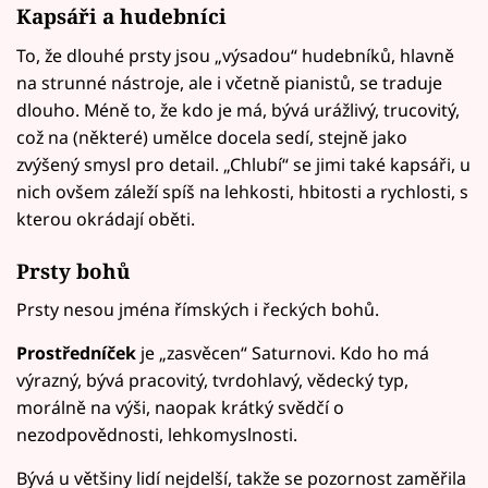
Kapsáři a hudebníci
To, že dlouhé prsty jsou „výsadou“ hudebníků, hlavně
na strunné nástroje, ale i včetně pianistů, se traduje
dlouho. Méně to, že kdo je má, bývá urážlivý, trucovitý,
což na (některé) umělce docela sedí, stejně jako
zvýšený smysl pro detail. „Chlubí“ se jimi také kapsáři, u
nich ovšem záleží spíš na lehkosti, hbitosti a rychlosti, s
kterou okrádají oběti.
Prsty bohů
Prsty nesou jména římských i řeckých bohů.
Prostředníček
je „zasvěcen“ Saturnovi. Kdo ho má
výrazný, bývá pracovitý, tvrdohlavý, vědecký typ,
morálně na výši, naopak krátký svědčí o
nezodpovědnosti, lehkomyslnosti.
Bývá u většiny lidí nejdelší, takže se pozornost zaměřila