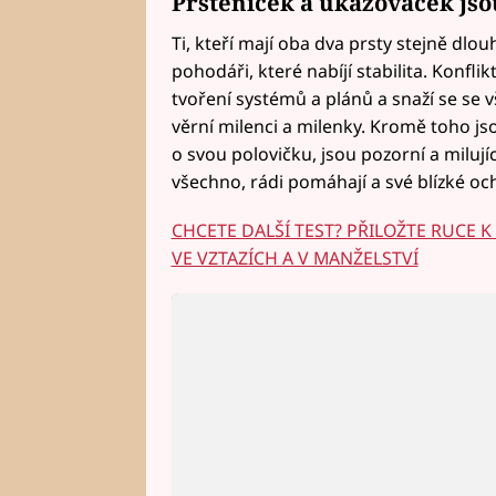
Prsteníček a ukazováček jso
Ti, kteří mají oba dva prsty stejně dlouh
pohodáři, které nabíjí stabilita. Konfli
tvoření systémů a plánů a snaží se se v
věrní milenci a milenky. Kromě toho jsou
o svou polovičku, jsou pozorní a milují
všechno, rádi pomáhají a své blízké och
CHCETE DALŠÍ TEST? PŘILOŽTE RUCE K
VE VZTAZÍCH A V MANŽELSTVÍ