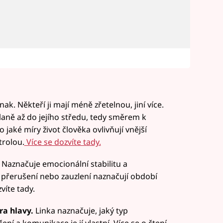
k. Někteří ji mají méně zřetelnou, jiní více.
dlaně až do jejího středu, tedy směrem k
jaké míry život člověka ovlivňují vnější
trolou.
Více se dozvíte tady.
. Naznačuje emocionální stabilitu a
, přerušení nebo zauzlení naznačují období
víte tady.
ra hlavy.
Linka naznačuje, jaký typ
ení a komunikace je jí vlastní. Více se o čtení