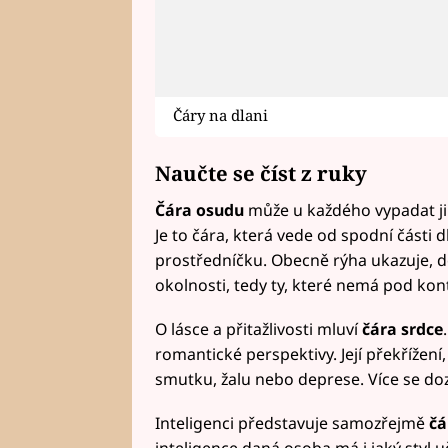
Čáry na dlani
Naučte se číst z ruky
Čára osudu
může u každého vypadat jina
Je to čára, která vede od spodní části 
prostředníčku. Obecně rýha ukazuje, do 
okolnosti, tedy ty, které nemá pod kon
O lásce a přitažlivosti mluví
čára srdce
romantické perspektivy. Její překřížení
smutku, žalu nebo deprese. Více se doz
Inteligenci představuje samozřejmě
čá
inteligence daná osoba má i jaký styl uč