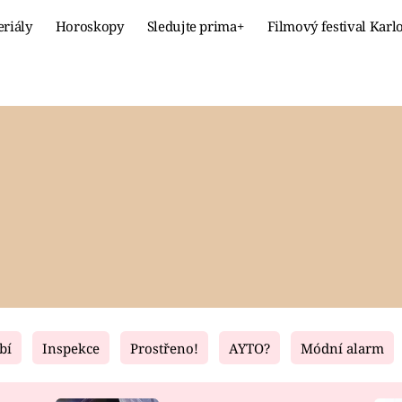
eriály
Horoskopy
Sledujte prima+
Filmový festival Karl
Celebrity
Recept
MÓDA A KRÁSA
HLAVNÍ JÍ
VZTAHY A SEX
SLADKÉ
PRIMA MAMINKA
ZDRAVÉ
bí
Inspekce
Prostřeno!
AYTO?
Módní alarm
Fresh
Living
RECEPTY
BYDLENÍ