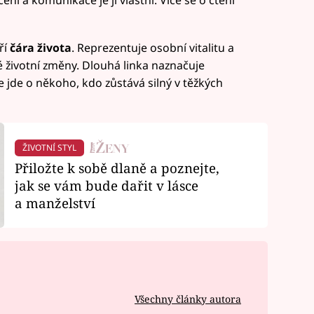
ří
čára života
. Reprezentuje osobní vitalitu a
é životní změny. Dlouhá linka naznačuje
e jde o někoho, kdo zůstává silný v těžkých
ŽIVOTNÍ STYL
Přiložte k sobě dlaně a poznejte,
jak se vám bude dařit v lásce
a manželství
Všechny články autora