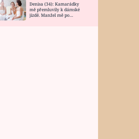
Denisa (34): Kamarádky
mě přemluvily k dámské
jízdě. Manžel mě po
návratu zaskočil