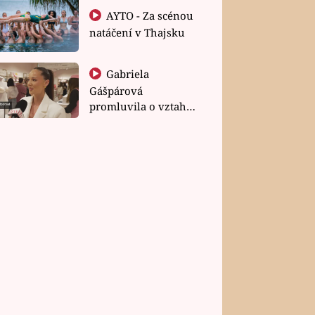
AYTO - Za scénou
natáčení v Thajsku
Gabriela
Gášpárová
promluvila o vztahu
a zakládání rodiny