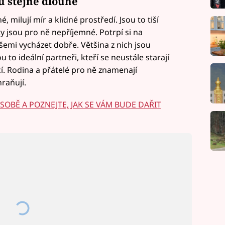
u stejně dlouhé
é, milují mír a klidné prostředí. Jsou to tiší
kty jsou pro ně nepříjemné. Potrpí si na
šemi vycházet dobře. Většina z nich jsou
 to ideální partneři, kteří se neustále starají
cí. Rodina a přátelé pro ně znamenají
raňují.
 SOBĚ A POZNEJTE, JAK SE VÁM BUDE DAŘIT