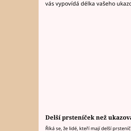
vás vypovídá délka vašeho ukazo
Delší prsteníček než ukazo
Říká se, že lidé, kteří mají delší prste