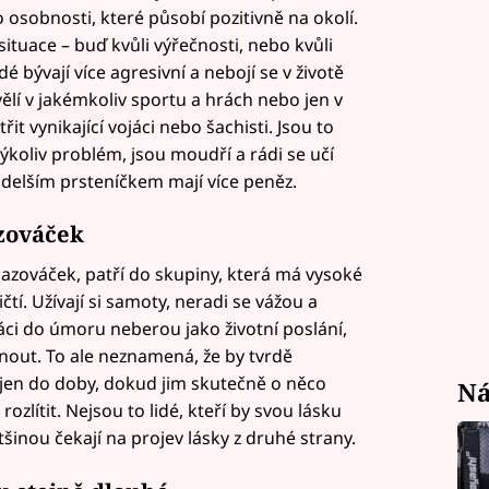
 osobnosti, které působí pozitivně na okolí.
ituace – buď kvůli výřečnosti, nebo kvůli
 bývají více agresivní a nebojí se v životě
kvělí v jakémkoliv sportu a hrách nebo jen v
t vynikající vojáci nebo šachisti. Jsou to
kýkoliv problém, jsou moudří a rádi se učí
s delším prsteníčkem mají více peněz.
azováček
ukazováček, patří do skupiny, která má vysoké
í. Užívají si samoty, neradi se vážou a
ráci do úmoru neberou jako životní poslání,
hnout. To ale neznamená, že by tvrdě
 jen do doby, dokud jim skutečně o něco
Ná
ozlítit. Nejsou to lidé, kteří by svou lásku
tšinou čekají na projev lásky z druhé strany.