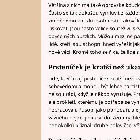
Většina z nich má také obrovské kouzlo
Často se tak dokážou vymluvit z každé s
zmíněnému kouzlu osobnosti. Takoví lidé
riskovat. Jsou často velice soutěživí, s
obyčejných puzzlích. Můžou mezi ně patři
lidé, kteří jsou schopni hned vyřešit ja
nové věci. Kromě toho se říká, že lidé 
Prsteníček je kratší než uk
Lidé, kteří mají prsteníček kratší než 
sebevědomí a mohou být lehce narcističt
nejsou rádi, když je někdo vyrušuje. P
ale prokletí, kterému je potřeba se vy
nepracovali. Působí jako pohodáři, ale
vážného nejde, jinak se dokážou rychle r
bez okolků přiznali druhé polovičce, vě