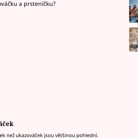
váčku a prsteníčku?
váček
níček než ukazováček jsou většinou pohlední.