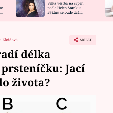
Velká věštba na srpen
NOVINKY
ZAHRADA
a:
podle Helen Stanku:
y
Býkům se bude dařit,
VIDEORECEPTY
DESIGN
Vodnáře čeká jízda
a Kloidová
SDÍLET
radí délka
prsteníčku: Jací
do života?