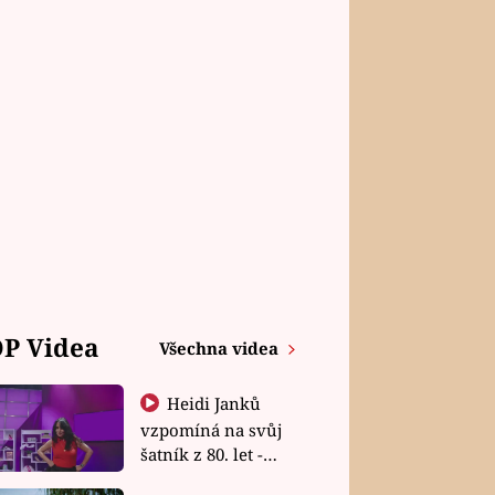
P Videa
Všechna videa
Heidi Janků
vzpomíná na svůj
šatník z 80. let -
Shopaholičky