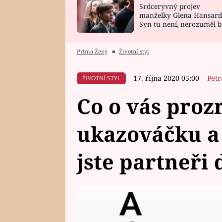
Srdceryvný projev
SNÁŘ
CELEBRITY
manželky Glena Hansard
Syn tu není, nerozuměl b
HOROSKOP NA
VAŘENÍ
tomu, vysvětlila
ROK 2023
Prima Ženy
■
Životní styl
17. října 2020 05:00
Petr
ŽIVOTNÍ STYL
Co o vás proz
ukazováčku a 
jste partneři 