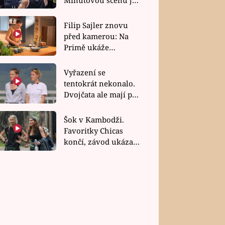
bez dubla
Filip Sajler znovu
před kamerou: Na
Primě ukáže
poctivou kuchyni i
rychlé recepty
Vyřazení se
tentokrát nekonalo.
Dvojčata ale mají po
uzavření třetí etapy
závodu nůž na krku
Šok v Kambodži.
Favoritky Chicas
končí, závod ukázal
svou nejtvrdší tvář