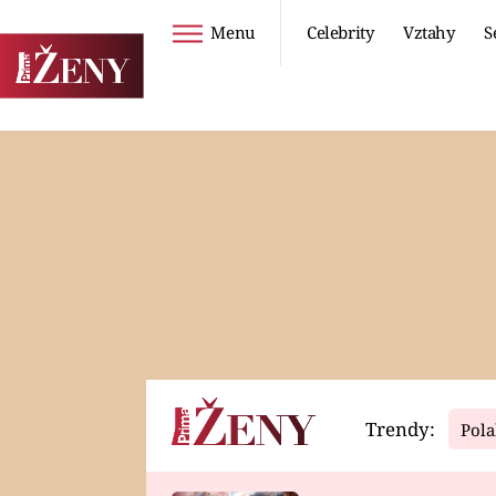
Menu
Celebrity
Vztahy
S
Seriály
Životní styl
ZOO
DIETY A HUBNUTÍ
PROSTŘENO!
CESTOVÁNÍ A
DOVOLENÁ
DUCH
ZDRAVÍ
Trendy:
Pola
Horoskopy
Video
ASTROČLÁNKY
SERIÁLY