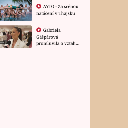
AYTO - Za scénou
natáčení v Thajsku
Gabriela
Gášpárová
promluvila o vztahu
a zakládání rodiny