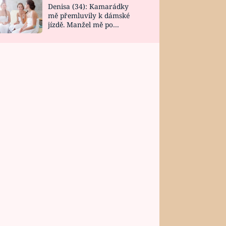
Denisa (34): Kamarádky
mě přemluvily k dámské
jízdě. Manžel mě po
návratu zaskočil