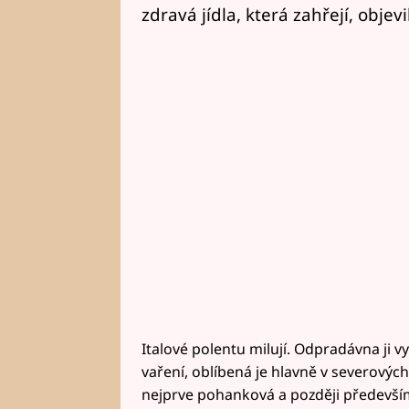
zdravá jídla, která zahřejí, objevi
Italové polentu milují. Odpradávna ji v
vaření, oblíbená je hlavně v severovýcho
nejprve pohanková a později především