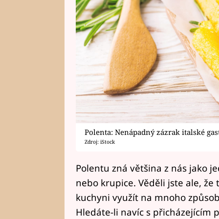
Polenta: Nenápadný zázrak italské ga
Zdroj: iStock
Polentu zná většina z nás jako 
nebo krupice. Věděli jste ale, že
kuchyni využít na mnoho způsobů
Hledáte-li navíc s přicházejícím