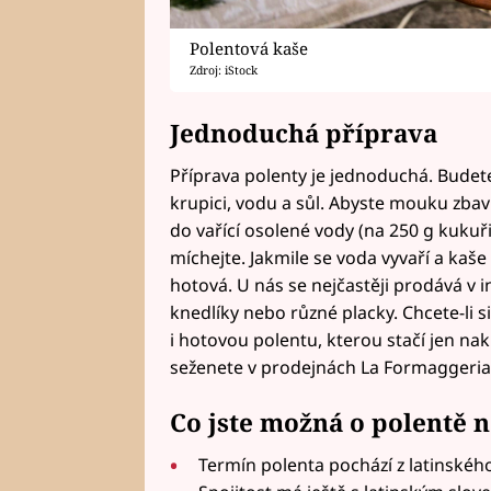
Polentová kaše
Zdroj: iStock
Jednoduchá příprava
Příprava polenty je jednoduchá. Bud
krupici, vodu a sůl. Abyste mouku zbavil
do vařící osolené vody (na 250 g kukuř
míchejte. Jakmile se voda vyvaří a kaše
hotová. U nás se nejčastěji prodává v i
knedlíky nebo různé placky. Chcete-li si
i hotovou polentu, kterou stačí jen nakr
seženete v prodejnách La Formaggeria
Co jste možná o polentě 
Termín polenta pochází z latinskéh