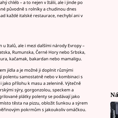
 chléb – a to nejen v Itálii, ale i jinde po
vané původně s rolníky a chudinou dnes
nad každé italské restaurace, nechybí ani v
 u Italů, ale i mezi dalšími národy Evropy –
vatska, Rumunska, Černé Hory nebo Srbska,
, pura, kačamak, bakardan nebo mamaligu.
m jídla a je možné ji doplnit různými
ují polentu samostatně nebo v kombinaci s
e i jako přílohu k masu a zelenině. Výtečně
orskými sýry, gorgonzolou, speckem a
Ná
ilované plátky polenty se podávají jako
i místo těsta na pizzu, obložit šunkou a sýrem
e zvěřinovým pokrmům s jakoukoliv omáčkou.