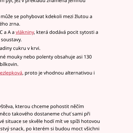
vem pyl, jež v překladu znamená jemnou
le může se pohybovat kdekoli mezi žlutou a
tého zrna.
C a A a
vlákniny
, která dodává pocit sytosti a
 soustavy.
adiny cukru v krvi.
ičné mouky nebo polenty obsahuje asi 130
bílkovin.
ezlepková
, proto je vhodnou alternativou i
vštěva, kterou chceme pohostit něčím
 něco takového dostaneme chuť sami při
é situace se skvěle hodí mít ve spíži hotovou
rstvý snack, po kterém si budou moct všichni