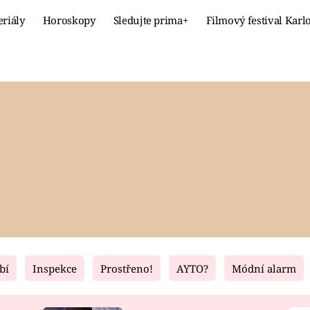
eriály
Horoskopy
Sledujte prima+
Filmový festival Karl
Celebrity
Recept
MÓDA A KRÁSA
HLAVNÍ JÍ
VZTAHY A SEX
SLADKÉ
PRIMA MAMINKA
ZDRAVÉ
bí
Inspekce
Prostřeno!
AYTO?
Módní alarm
Fresh
Living
RECEPTY
BYDLENÍ