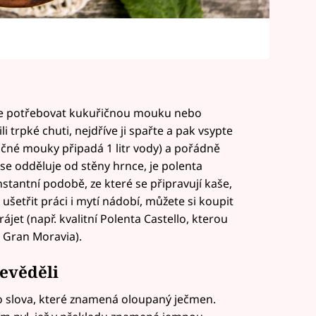
ete potřebovat kukuřičnou mouku nebo
i trpké chuti, nejdříve ji spařte a pak vsypte
ičné mouky připadá 1 litr vody) a pořádně
 se odděluje od stěny hrnce, je polenta
nstantní podobě, ze které se připravují kaše,
 ušetřit práci i mytí nádobí, můžete si koupit
ájet (např. kvalitní Polenta Castello, kterou
 Gran Moravia).
nevěděli
o slova, které znamená oloupaný ječmen.