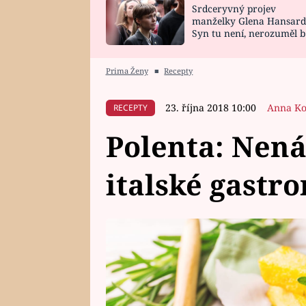
Srdceryvný projev
SNÁŘ
CELEBRITY
manželky Glena Hansard
Syn tu není, nerozuměl b
HOROSKOP NA
VAŘENÍ
tomu, vysvětlila
ROK 2023
Prima Ženy
■
Recepty
23. října 2018 10:00
Anna Ko
RECEPTY
Polenta: Nen
italské gastr