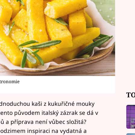
stronomie
TO
jednoduchou kaši z kukuřičné mouky
 tento původem italský zázrak se dá v
 a příprava není vůbec složitá?
 podzimem inspiraci na vydatná a