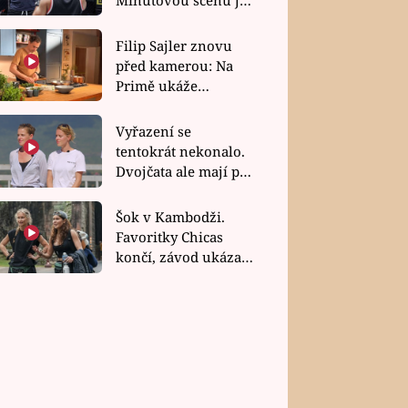
bez dubla
Filip Sajler znovu
před kamerou: Na
Primě ukáže
poctivou kuchyni i
rychlé recepty
Vyřazení se
tentokrát nekonalo.
Dvojčata ale mají po
uzavření třetí etapy
závodu nůž na krku
Šok v Kambodži.
Favoritky Chicas
končí, závod ukázal
svou nejtvrdší tvář