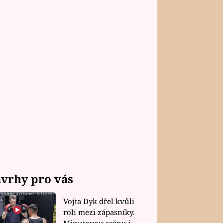
vrhy pro vás
Vojta Dyk dřel kvůli
roli mezi zápasníky.
Minutovou scénu jel