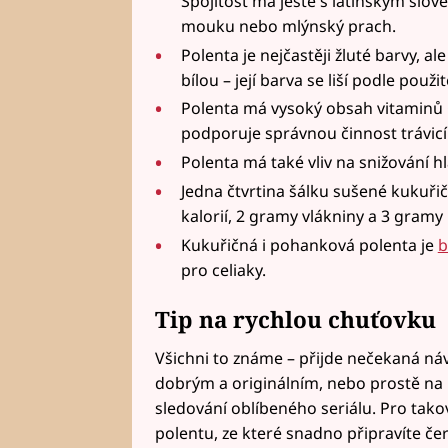
Spojitost má ještě s latinským slo
mouku nebo mlýnský prach.
Polenta je nejčastěji žluté barvy, a
bílou – její barva se liší podle použi
Polenta má vysoký obsah vitaminů 
podporuje správnou činnost trávicí
Polenta má také vliv na snižování hl
Jedna čtvrtina šálku sušené kukuř
kalorií, 2 gramy vlákniny a 3 gramy 
Kukuřičná i pohanková polenta je
b
pro celiaky.
Tip na rychlou chuťovku
Všichni to známe – přijde nečekaná ná
dobrým a originálním, nebo prostě na
sledování oblíbeného seriálu. Pro takov
polentu, ze které snadno připravíte če