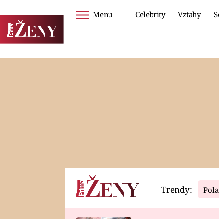
Menu
Celebrity
Vztahy
S
Seriály
Životní styl
ZOO
DIETY A HUBNUTÍ
PROSTŘENO!
CESTOVÁNÍ A
DOVOLENÁ
DUCH
ZDRAVÍ
Trendy:
Pola
Horoskopy
Video
ASTROČLÁNKY
SERIÁLY