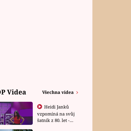
P Videa
Všechna videa
Heidi Janků
vzpomíná na svůj
šatník z 80. let -
Shopaholičky