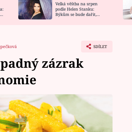
Velká věštba na srpen
NOVINKY
ZAHRADA
a:
podle Helen Stanku:
y
Býkům se bude dařit,
VIDEORECEPTY
DESIGN
Vodnáře čeká jízda
pečková
SDÍLET
ápadný zázrak
onomie