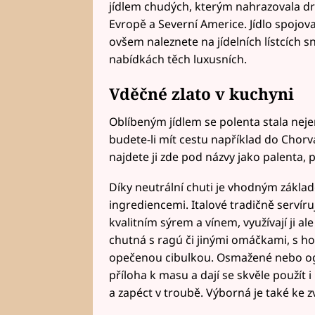
jídlem chudých, kterým nahrazovala drahý
Evropě a Severní Americe. Jídlo spojo
ovšem naleznete na jídelních lístcích s
nabídkách těch luxusních.
Vděčné zlato v kuchyni
Oblíbeným jídlem se polenta stala nejen
budete-li mít cestu například do Chor
najdete ji zde pod názvy jako palenta
Díky neutrální chuti je vhodným základe
ingrediencemi. Italové tradičně servír
kvalitním sýrem a vínem, využívají ji al
chutná s ragú či jinými omáčkami, s h
opečenou cibulkou. Osmažené nebo ogr
příloha k masu a dají se skvěle použít 
a zapéct v troubě. Výborná je také k