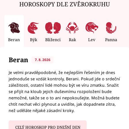
HOROSKOPY DLE ZVĚROKRUHU
Beran
Býk
Blíženci
Rak
Lev
Panna
V
Beran
7. 8. 2026
Je velmi pravděpodobné, že nejlepším řešením je dnes
jednoduše se vzdát kontroly, Berani. Pokud jde o srdeční
záležitosti, ostatní lidé mohou být ve víru zmatku. Snažit
se přijít na kloub jejich duševnímu rozpoložení bude
nemožné, takže se o to ani nepokoušejte. Možná budete
chtít nechat věci plynout a uvidíte, jak dopadnete zítra,
než uděláte nějaké zásadní kroky.
CELÝ HOROSKOP PRO DNEŠNÍ DEN