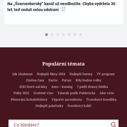
Na „Švarcenberský“ kanál už neodbočíte. Chyba vydržela 30
let, teď ceduli celou odstraní
Populární témata
Jak zhubnout
Nejlepší filmy 2024
Nejlepší horory
TV program
Změna času
Partie
Počasí
Kdy budou volby
ZOO Nové začátky
Auto – katalog
7 pádů Honzy Dědka
Volby 2025
Svařené víno
Tatarák podle Pohlreicha
Aloe vera
Pěstování lichořeřišnice
Výpočet ascendentu
Tvarohové knedlíky
Nejlepší palačinky
Švestkový koláč