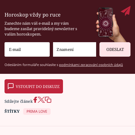
Horoskop vždy po ruce
Zanechte nám váš e-mail a my vám
budeme zasílat pravidelný newsletter s
vaším horoskopem.
ODESLAT
Odesláním formuláře souhlasíte s
podmínkami zpracování osobních údajů
VSTOUPIT DO DISKUZE
Sdílejte článek
ŠTÍTKY
PRIMA LOVE