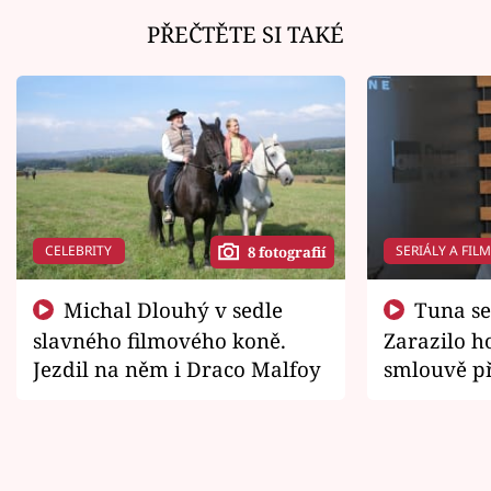
PŘEČTĚTE SI TAKÉ
CELEBRITY
SERIÁLY A FIL
8 fotografií
Michal Dlouhý v sedle
Tuna se chtěl vrátit domů.
slavného filmového koně.
Zarazilo ho
Jezdil na něm i Draco Malfoy
smlouvě př
zemřít