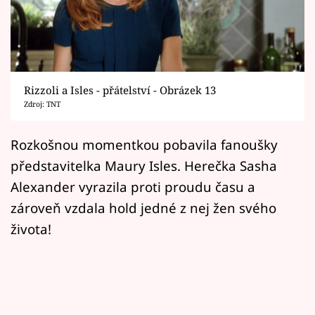
Horoskopy
Sledujte prima+
Filmový festival Karlovy Vary
Rizzoli a Isles - přátelství - Obrázek 13
Pořady
Zdroj: TNT
Mámy sobě
Rozkošnou momentkou pobavila fanoušky
představitelka Maury Isles. Herečka Sasha
Přihlášení
Alexander vyrazila proti proudu času a
zároveň vzdala hold jedné z nej žen svého
života!
Sledujte nás