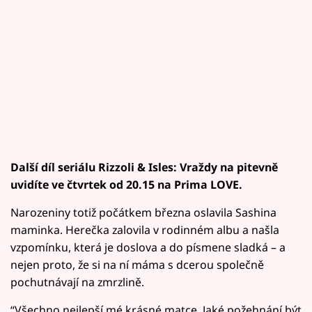
Další díl seriálu Rizzoli & Isles: Vraždy na pitevně
uvidíte ve čtvrtek od 20.15 na Prima LOVE.
Narozeniny totiž počátkem března oslavila Sashina
maminka. Herečka zalovila v rodinném albu a našla
vzpomínku, která je doslova a do písmene sladká – a
nejen proto, že si na ní máma s dcerou společně
pochutnávají na zmrzlině.
“Všechno nejlepší mé krásné matce. Jaké požehnání být