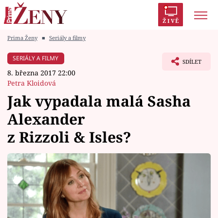
ŽIVĚ
Prima Ženy
■
Seriály a filmy
Trendy:
Polabí
Inspekce
Prostřeno!
AYTO?
SERIÁLY A FILMY
SDÍLET
Módní alarm
Zrádci
Proměny
8. března 2017 22:00
Petra Kloidová
Jak vypadala malá Sasha
Alexander
Témata
z Rizzoli & Isles?
Celebrity
Vztahy
Seriály