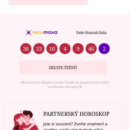
Vaše šťastná čísla
36
33
10
4
9
46
2
ZKUSTE ŠTĚSTÍ
Ministerstvo financí varuje: Účastí na hazardní hře může
vzniknout závislost ⑱
PARTNERSKÝ HOROSKOP
Jste si souzení? Zvolte znamení a
zjistěte, jestli vám hvězdy přejí.