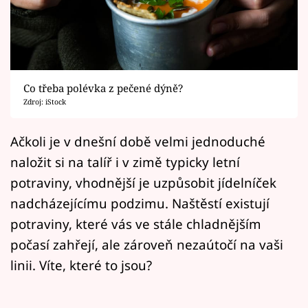
Horoskopy
Sledujte prima+
Filmový festival Karlovy Vary
Co třeba polévka z pečené dýně?
Pořady
Zdroj: iStock
Mámy sobě
Ačkoli je v dnešní době velmi jednoduché
naložit si na talíř i v zimě typicky letní
Přihlášení
potraviny, vhodnější je uzpůsobit jídelníček
nadcházejícímu podzimu. Naštěstí existují
potraviny, které vás ve stále chladnějším
Sledujte nás
počasí zahřejí, ale zároveň nezaútočí na vaši
linii. Víte, které to jsou?