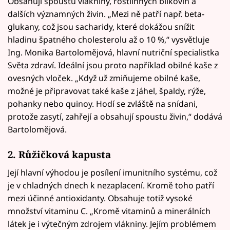
Obsahují spoustu vlákniny, rostlinných bílkovin a
dalších významných živin. „Mezi ně patří např. beta-
glukany, což jsou sacharidy, které dokážou snížit
hladinu špatného cholesterolu až o 10 %,“ vysvětluje
Ing. Monika Bartolomějová, hlavní nutriční specialistka
Světa zdraví. Ideální jsou proto například obilné kaše z
ovesných vloček. „Když už zmiňujeme obilné kaše,
možné je připravovat také kaše z jáhel, špaldy, rýže,
pohanky nebo quinoy. Hodí se zvláště na snídani,
protože zasytí, zahřejí a obsahují spoustu živin,“ dodává
Bartolomějová.
2. Růžičková kapusta
Její hlavní výhodou je posílení imunitního systému, což
je v chladných dnech k nezaplacení. Kromě toho patří
mezi účinné antioxidanty. Obsahuje totiž vysoké
množství vitaminu C. „Kromě vitaminů a minerálních
látek je i výtečným zdrojem vlákniny. Jejím problémem