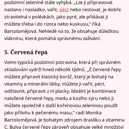
podzimní zelenině stále vyhýbá. „Lze ji připravovat
naslano i nasladko, vařit,
péct
nebo restovat, je dobře
stravitelná v polévkách, jako pyré, ale přidávat ji
můžete třeba i do rizota nebo kuskusu,“ říká
Bartolomějová. Nehledě na to, že obsahuje důležitou
vlákninu, která pomáhá správnému zažívání.
5. Červená řepa
Velmi typická podzimní potravina, která při správném
skladování vydrží hned několik týdnů. „Z červené řepy
můžete připravit klasický boršč, který je bohatý na
vitaminy a minerální látky, můžete ji vařit, péct,
odšťavnit, připravit z ní placky. Ideální je kombinace
naložené červené řepy, medu a kozího sýru nebo ji
můžete společně s další kořenovou zeleninou použít
jako přílohu k pečenému masu,“ radí Monika
Bartolomějová. Je bohatým zdrojem draslíku a vitaminu
C. Bulva červené řepy zároveň obsahuje velké množství