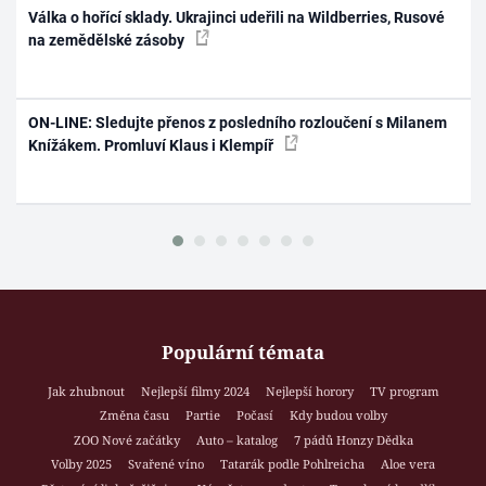
Válka o hořící sklady. Ukrajinci udeřili na Wildberries, Rusové
na zemědělské zásoby
ON-LINE: Sledujte přenos z posledního rozloučení s Milanem
Knížákem. Promluví Klaus i Klempíř
Populární témata
Jak zhubnout
Nejlepší filmy 2024
Nejlepší horory
TV program
Změna času
Partie
Počasí
Kdy budou volby
ZOO Nové začátky
Auto – katalog
7 pádů Honzy Dědka
Volby 2025
Svařené víno
Tatarák podle Pohlreicha
Aloe vera