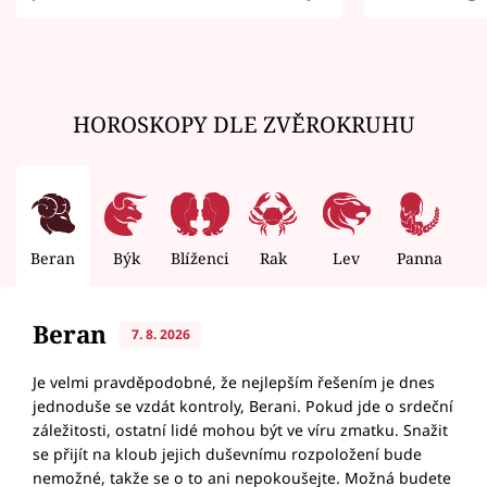
zemřít
HOROSKOPY DLE ZVĚROKRUHU
Beran
Býk
Blíženci
Rak
Lev
Panna
V
Beran
7. 8. 2026
Je velmi pravděpodobné, že nejlepším řešením je dnes
jednoduše se vzdát kontroly, Berani. Pokud jde o srdeční
záležitosti, ostatní lidé mohou být ve víru zmatku. Snažit
se přijít na kloub jejich duševnímu rozpoložení bude
nemožné, takže se o to ani nepokoušejte. Možná budete