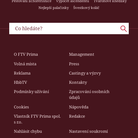
Pěstování lichořeřišnice
Výpočet ascendentu
Tvarohové knedlíky
Nejlepší palačinky
Švestkový koláč
O FTV Prima
Management
Volná místa
Press
Reklama
Castingy a výzvy
HbbTV
Kontakty
Podmínky užívání
Zpracování osobních
údajů
Cookies
Nápověda
Vlastník FTV Prima spol.
Redakce
s r.o.
Nahlásit chybu
Nastavení soukromí