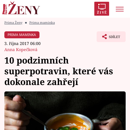
ŽIVĚ
Prima Ženy
■
Prima maminka
Trendy:
Polabí
Inspekce
Prostřeno!
AYTO?
PRIMA MAMINKA
SDÍLET
Módní alarm
Zrádci
Proměny
3. října 2017 06:00
Anna Kopečková
10 podzimních
superpotravin, které vás
Témata
dokonale zahřejí
Celebrity
Vztahy
Seriály