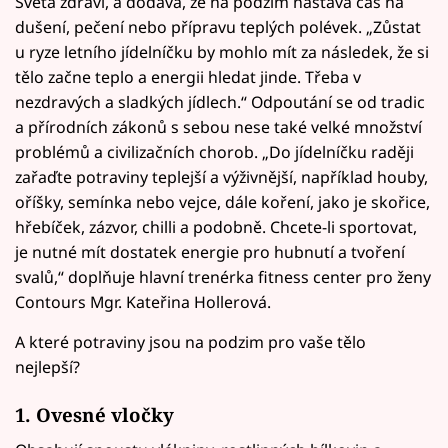
Světa zdraví, a dodává, že na podzim nastává čas na
dušení, pečení nebo přípravu teplých polévek. „Zůstat
u ryze letního jídelníčku by mohlo mít za následek, že si
tělo začne teplo a energii hledat jinde. Třeba v
nezdravých a sladkých jídlech.“ Odpoutání se od tradic
a přírodních zákonů s sebou nese také velké množství
problémů a civilizačních chorob. „Do jídelníčku raději
zařaďte potraviny teplejší a výživnější, například houby,
oříšky, semínka nebo vejce, dále koření, jako je skořice,
hřebíček, zázvor, chilli a podobně. Chcete-li sportovat,
je nutné mít dostatek energie pro hubnutí a tvoření
svalů,“ doplňuje hlavní trenérka fitness center pro ženy
Contours Mgr. Kateřina Hollerová.
A které potraviny jsou na podzim pro vaše tělo
nejlepší?
1.
Ovesné vločky