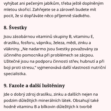
vyhýbat ani pečeným jablkům, třeba ještě doplněným
mletou skořicí. Zahřejete se a zároveň budete mít
pocit, že si dopřáváte něco příjemně sladkého.
8.
Švestky
Jsou zásobárnou vitaminů skupiny B, vitaminu E,
draslíku, fosforu, vápníku, železa, mědi, zinku a
vlákniny. „Ne nadarmo jsou švestky považovány za
účinného pomocníka při problémech se zácpou.
Užitečné jsou na podporu činnosti střev, hubnutí a při
boji proti stresu,“ vyjmenovává další vlastnosti nutriční
specialistka.
9. Fazole a další luštěniny
Jde o dobrý zdroj draslíku, zinku a dalších nejen na
podzim důležitých minerálních látek. Obsahují také
hodně vitaminu B a bílkovin důležitých k tvorbě