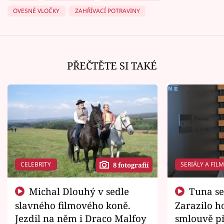
OVESNÉ VLOČKY
ZAHŘÍVACÍ POTRAVINY
PŘEČTĚTE SI TAKÉ
CELEBRITY
SERIÁLY A FIL
8 fotografií
Michal Dlouhý v sedle
Tuna se chtěl vrátit domů.
slavného filmového koně.
Zarazilo ho
Jezdil na něm i Draco Malfoy
smlouvě př