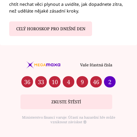
chtít nechat věci plynout a uvidíte, jak dopadnete zítra,
než uděláte nějaké zásadní kroky.
CELÝ HOROSKOP PRO DNEŠNÍ DEN
Vaše šťastná čísla
36
33
10
4
9
46
2
ZKUSTE ŠTĚSTÍ
Ministerstvo financí varuje: Účastí na hazardní hře může
vzniknout závislost ⑱