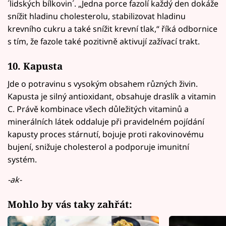
´lidských bílkovin´. „Jedna porce fazolí každý den dokáže
snížit hladinu cholesterolu, stabilizovat hladinu
krevního cukru a také snížit krevní tlak,“ říká odbornice
s tím, že fazole také pozitivně aktivují zažívací trakt.
10. Kapusta
Jde o potravinu s vysokým obsahem různých živin.
Kapusta je silný antioxidant, obsahuje draslík a vitamin
C. Právě kombinace všech důležitých vitaminů a
minerálních látek oddaluje při pravidelném pojídání
kapusty proces stárnutí, bojuje proti rakovinovému
bujení, snižuje cholesterol a podporuje imunitní
systém.
-ak-
Mohlo by vás taky zahřát: