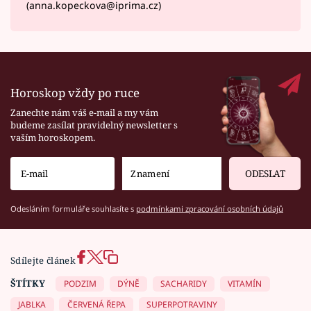
(anna.kopeckova@iprima.cz)
Horoskop vždy po ruce
Zanechte nám váš e-mail a my vám
budeme zasílat pravidelný newsletter s
vaším horoskopem.
ODESLAT
Odesláním formuláře souhlasíte s
podmínkami zpracování osobních údajů
Sdílejte článek
ŠTÍTKY
PODZIM
DÝNĚ
SACHARIDY
VITAMÍN
JABLKA
ČERVENÁ ŘEPA
SUPERPOTRAVINY