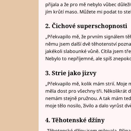
přijala a že pro mě nebylo vůbec důležit
jím krůtí maso. Můžete mi podat to st
2. Čichové superschopnosti
„Překvapilo mě, že prvním signálem těho
němu jsem další dvě těhotenství poznal
jakékoli slabounké vůně. Cítila jsem tř
Nebylo to nepříjemné, ale spíš znepoko
3. Strie jako jizvy
„Překvapilo mě, kolik mám strií. Moje 
měla dost pro všechny tři. Několikrát 
nemám stejně pružnou. A tak mám teď j
moje tělo nosilo, živilo a dalo vyrůst
4. Těhotenské džíny
„Těhotenské džíny jsem milovala. Připad