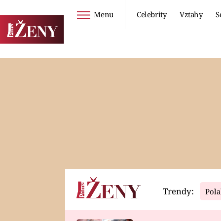
Menu
Celebrity
Vztahy
S
Seriály
Životní styl
ZOO
DIETY A HUBNUTÍ
PROSTŘENO!
CESTOVÁNÍ A
DOVOLENÁ
DUCH
ZDRAVÍ
Trendy:
Pola
Horoskopy
Video
ASTROČLÁNKY
SERIÁLY