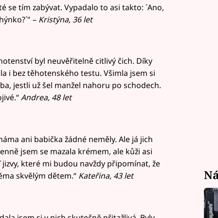
é se tím zabývat. Vypadalo to asi takto: ´Ano,
ehýnko?´" –
Kristýna, 36 let
tenství byl neuvěřitelně citlivý čich. Díky
a i bez těhotenského testu. Všimla jsem si
eba, jestli už šel manžel nahoru po schodech.
jivé.“
Andrea, 48 let
máma ani babička žádné neměly. Ale já jich
denně jsem se mazala krémem, ale kůži asi
izvy, které mi budou navždy připomínat, že
Ná
 dvěma skvělým dětem.“
Kateřina, 43 let
ala jsem si v nich skutečně přitažlivá. Byly