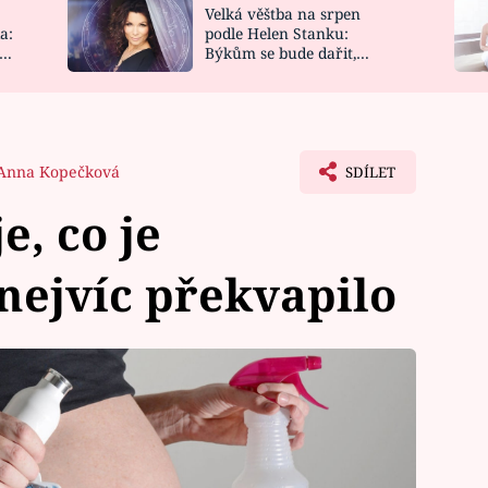
Velká věštba na srpen
NOVINKY
ZAHRADA
a:
podle Helen Stanku:
y
Býkům se bude dařit,
VIDEORECEPTY
DESIGN
Vodnáře čeká jízda
Anna Kopečková
SDÍLET
e, co je
 nejvíc překvapilo