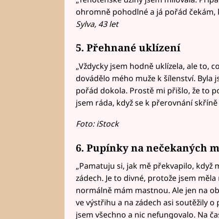
ohromně pohodlné a já pořád čekám, kd
Sylva, 43 let
5. Přehnané uklízení
„Vždycky jsem hodně uklízela, ale to, 
dovádělo mého muže k šílenství. Byla 
pořád dokola. Prostě mi přišlo, že to 
jsem ráda, když se k přerovnání skříně
Foto: iStock
6. Pupínky na nečekaných m
„Pamatuju si, jak mě překvapilo, když m
zádech. Je to divné, protože jsem měla 
normálně mám mastnou. Ale jen na obliče
ve výstřihu a na zádech asi soutěžily 
jsem všechno a nic nefungovalo. Na čas 