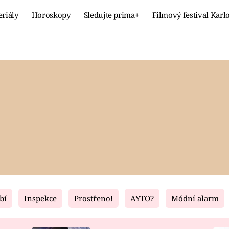
eriály
Horoskopy
Sledujte prima+
Filmový festival Karl
Celebrity
Recept
MÓDA A KRÁSA
HLAVNÍ JÍ
VZTAHY A SEX
SLADKÉ
PRIMA MAMINKA
ZDRAVÉ
bí
Inspekce
Prostřeno!
AYTO?
Módní alarm
Fresh
Living
RECEPTY
BYDLENÍ