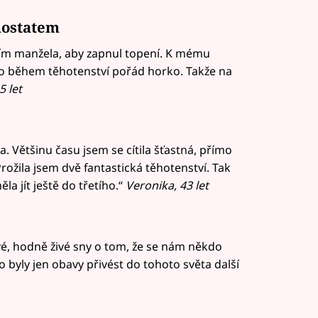
mostatem
sím manžela, aby zapnul topení. K mému
lo během těhotenství pořád horko. Takže na
5 let
. Většinu času jsem se cítila šťastná, přímo
rožila jsem dvě fantastická těhotenství. Tak
la jít ještě do třetího.“
Veronika, 43 let
é, hodně živé sny o tom, že se nám někdo
byly jen obavy přivést do tohoto světa další