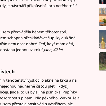
y je návrháři přizpůsobí i pro netěhotné.“
co jsem předváděla během těhotenství,
jsem schopná přeskládávat šuplíky a skříně
pořád není dost dobré. Teď, když mám děti,
 dostanu jednou za rok!“
Jana, 42 let
ístech
i v těhotenství vyskočilo akné na krku a na
najednou nádherně čistou pleť, i když ji
ji. Jinde, to už byla jiná písnička. Pupínky
o pozornost s pihami. Nic pěkného. Vyzkoušela
jsem přestala nosit věci s výstřihem, ale