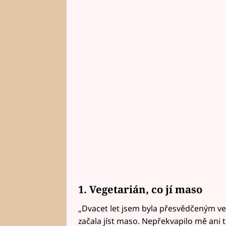
1. Vegetarián, co jí maso
„Dvacet let jsem byla přesvědčeným v
začala jíst maso. Nepřekvapilo mě ani t