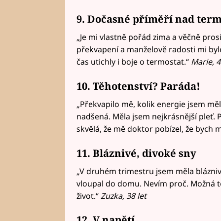
9. Dočasné příměří nad ter
„Je mi vlastně pořád zima a věčně pro
překvapení a manželově radosti mi by
čas utichly i boje o termostat.“
Marie, 4
10. Těhotenství? Paráda!
„Překvapilo mě, kolik energie jsem měla
nadšená. Měla jsem nejkrásnější pleť. P
skvělá, že mě doktor pobízel, že bych mě
11. Bláznivé, divoké sny
„V druhém trimestru jsem měla blázniv
vloupal do domu. Nevím proč. Možná to 
život.“
Zuzka, 38 let
12. V napětí