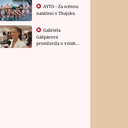
AYTO - Za scénou
natáčení v Thajsku
Gabriela
Gášpárová
promluvila o vztahu
a zakládání rodiny