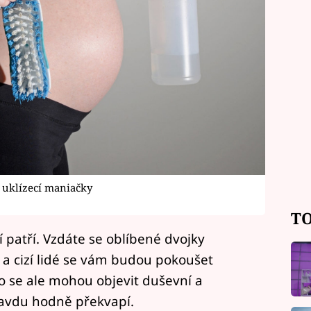
í uklízecí maniačky
TO
í patří. Vzdáte se oblíbené dvojky
a cizí lidé se vám budou pokoušet
o se ale mohou objevit duševní a
ravdu hodně překvapí.