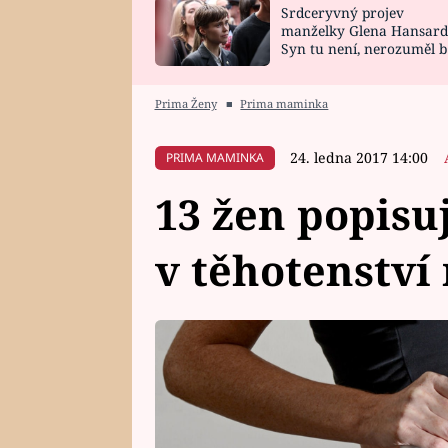
Srdceryvný projev
SNÁŘ
CELEBRITY
manželky Glena Hansard
Syn tu není, nerozuměl b
HOROSKOP NA
VAŘENÍ
tomu, vysvětlila
ROK 2023
Prima Ženy
■
Prima maminka
24. ledna 2017 14:00
PRIMA MAMINKA
13 žen popisuj
v těhotenství