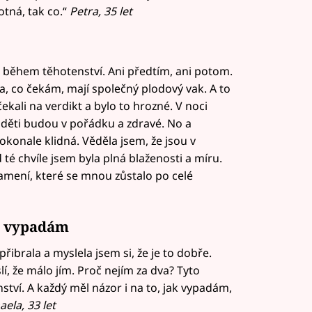
otná, tak co.“
Petra, 35 let
o během těhotenství. Ani předtím, ani potom.
a, co čekám, mají společný plodový vak. A to
kali na verdikt a bylo to hrozné. V noci
e děti budou v pořádku a zdravé. No a
okonale klidná. Věděla jsem, že jsou v
té chvíle jsem byla plná blaženosti a míru.
amení, které se mnou zůstalo po celé
ak vypadám
ibrala a myslela jsem si, že je to dobře.
slí, že málo jím. Proč nejím za dva? Tyto
tví. A každý měl názor i na to, jak vypadám,
ela, 33 let