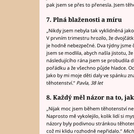
pak jsem se přes to přenesla. Jsem těh
7. Plná blaženosti a míru
„Nikdy jsem nebyla tak vyklidněná jak
V prvním trimestru hrozilo, že dvojčátk
je hodně nebezpečné. Dva týdny jsme če
jsem se modlila, abych našla jistotu, ž
následujícího rána jsem se probudila d
pořádku a že všechno půjde hladce. Od 
Jako by mi moje děti daly ve spánku zn
těhotenství.“
Pavla, 38 let
8. Každý měl názor na to, j
„Nijak moc jsem během těhotenství nepř
Naprosto mě vykolejilo, kolik lidí si my
názory byly podivnou stránkou těhotens
což mi klidu rozhodně nepřidalo.“
Micha