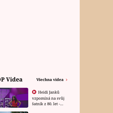
P Videa
Všechna videa
Heidi Janků
vzpomíná na svůj
šatník z 80. let -
Shopaholičky