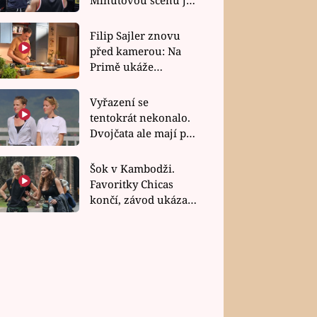
bez dubla
Filip Sajler znovu
před kamerou: Na
Primě ukáže
poctivou kuchyni i
rychlé recepty
Vyřazení se
tentokrát nekonalo.
Dvojčata ale mají po
uzavření třetí etapy
závodu nůž na krku
Šok v Kambodži.
Favoritky Chicas
končí, závod ukázal
svou nejtvrdší tvář