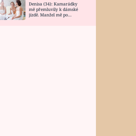
Denisa (34): Kamarádky
mě přemluvily k dámské
jízdě. Manžel mě po
návratu zaskočil