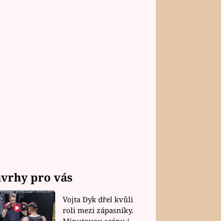
vrhy pro vás
Vojta Dyk dřel kvůli
roli mezi zápasníky.
Minutovou scénu jel