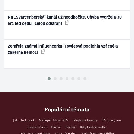
Na „Švarcenberský“ kanál už neodbočíte. Chyba vydržela 30
let, teď ceduli celou odstraní
Zemřela známá influencerka. Towleová podlehla vzácné a
zákeřné nemoci
Populární témata
Jak zhubnout
Nejlepší filmy 2024
Nejlepší horory
TV program
Změna času
Partie
Počasí
Kdy budou volby
ZOO Nové začátky
Auto – katalog
7 pádů Honzy Dědka