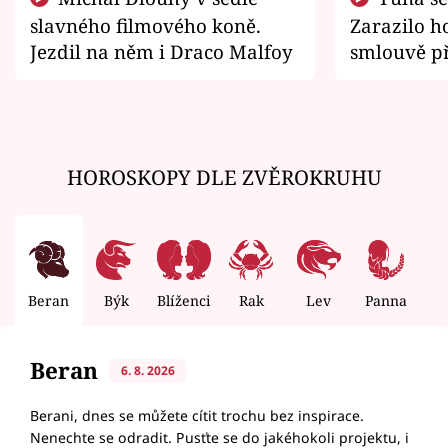
slavného filmového koně.
Zarazilo ho
Jezdil na něm i Draco Malfoy
smlouvě př
zemřít
HOROSKOPY DLE ZVĚROKRUHU
Beran
Býk
Blíženci
Rak
Lev
Panna
V
Beran
6. 8. 2026
Berani, dnes se můžete cítit trochu bez inspirace.
Nenechte se odradit. Pusťte se do jakéhokoli projektu, i