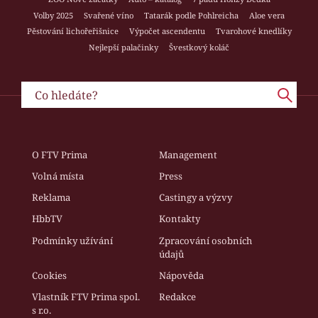
Volby 2025
Svařené víno
Tatarák podle Pohlreicha
Aloe vera
Pěstování lichořeřišnice
Výpočet ascendentu
Tvarohové knedlíky
Nejlepší palačinky
Švestkový koláč
O FTV Prima
Management
Volná místa
Press
Reklama
Castingy a výzvy
HbbTV
Kontakty
Podmínky užívání
Zpracování osobních
údajů
Cookies
Nápověda
Vlastník FTV Prima spol.
Redakce
s r.o.