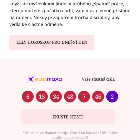
když jste myšlenkami jinde. V průběhu „špatné“ práce,
kterou můžete zpočátku chrlit, vám múza jemně přistane
na rameni. Někdy je zapotřebí trocha disciplíny, aby
vedla ke slastné odměně.
CELÝ HOROSKOP PRO DNEŠNÍ DEN
Vaše šťastná čísla
6
15
34
48
7
46
2
ZKUSTE ŠTĚSTÍ
Ministerstvo financí varuje: Účastí na hazardní hře může
vzniknout závislost ⑱