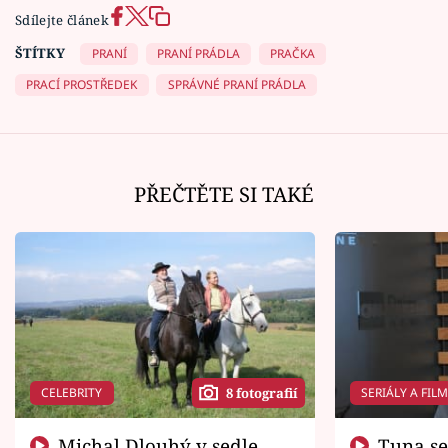
Sdílejte článek
ŠTÍTKY
PRANÍ
PRANÍ PRÁDLA
PRAČKA
PRACÍ PROSTŘEDEK
SPRÁVNÉ PRANÍ PRÁDLA
PŘEČTĚTE SI TAKÉ
CELEBRITY
SERIÁLY A FIL
8 fotografií
Michal Dlouhý v sedle
Tuna se chtěl vrátit domů.