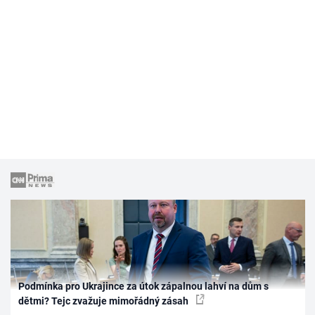
Podmínka pro Ukrajince za útok zápalnou lahví na dům s
dětmi? Tejc zvažuje mimořádný zásah