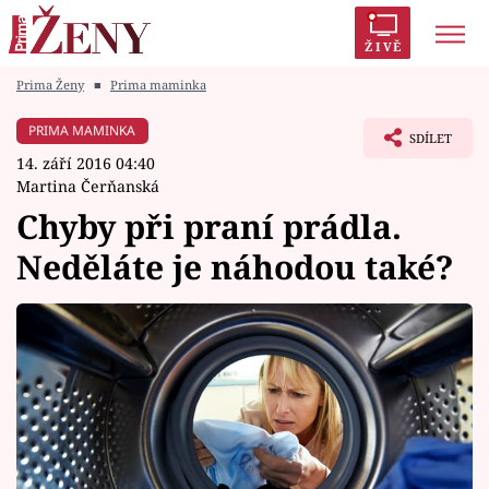
ŽIVĚ
Prima Ženy
■
Prima maminka
Trendy:
Polabí
Inspekce
Prostřeno!
AYTO?
PRIMA MAMINKA
SDÍLET
Módní alarm
Zrádci
Proměny
14. září 2016 04:40
Martina Čerňanská
Chyby při praní prádla.
Neděláte je náhodou také?
Témata
Celebrity
Vztahy
Seriály