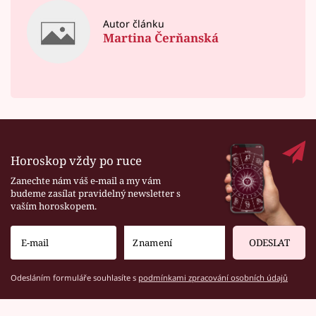
Autor článku
Martina Čerňanská
Horoskop vždy po ruce
Zanechte nám váš e-mail a my vám
budeme zasílat pravidelný newsletter s
vaším horoskopem.
ODESLAT
Odesláním formuláře souhlasíte s
podmínkami zpracování osobních údajů