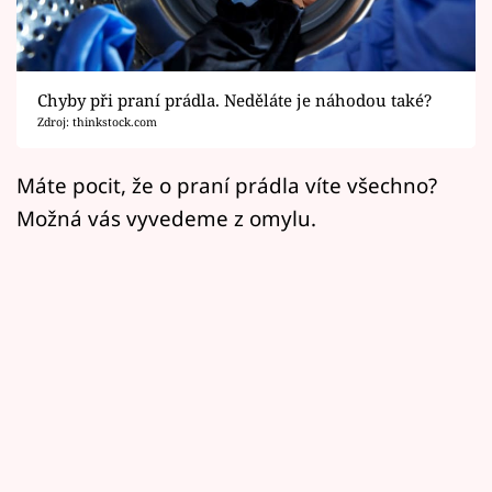
Horoskopy
Sledujte prima+
Chyby při praní prádla. Neděláte je náhodou také?
Filmový festival Karlovy Vary
Zdroj: thinkstock.com
Pořady
Máte pocit, že o praní prádla víte všechno?
Možná vás vyvedeme z omylu.
Mámy sobě
Přihlášení
Sledujte nás