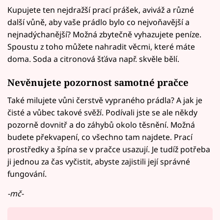
Kupujete ten nejdražší prací prášek, aviváž a různé
další vůně, aby vaše prádlo bylo co nejvoňavější a
nejnadýchanější? Možná zbytečně vyhazujete peníze.
Spoustu z toho můžete nahradit věcmi, které máte
doma. Soda a citronová šťáva např. skvěle bělí.
Nevěnujete pozornost samotné pračce
Také milujete vůni čerstvě vypraného prádla? A jak je
čisté a vůbec takové svěží. Podívali jste se ale někdy
pozorně dovnitř a do záhybů okolo těsnění. Možná
budete překvapení, co všechno tam najdete. Prací
prostředky a špína se v pračce usazují. Je tudíž potřeba
ji jednou za čas vyčistit, abyste zajistili její správné
fungování.
-mč-